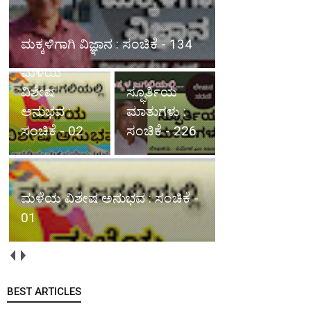
ಮಳೆಯ ವಿಶೇಷ ಅನುಭವ : ಸಂಚಿಕೆ -
02
ಮಳೆಯ
ಸ್ಫೂರ್ತಿಯ
ವಿಶೇಷ
ಮಾತುಗಳು :
ಅನುಭವ :
ಸಂಚಿಕೆ - 226
ಸಂಚಿಕೆ - 01
ಜೀವನ ಸಂಭ್ರಮ : ಸಂಚಿಕೆ - 254
BEST ARTICLES