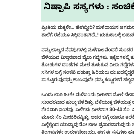
ಪ್ರೀತಿಯ ಮಕ್ಕಳೇ... ಹೇಗಿದ್ದೀರಿ? ಮಳೆರಾಯನ ಆಗಮನಕ್
ಶಾಲೆಗೆ ರಜೆಯೂ ಸಿಕ್ಕಿದಂತಾಗಿದೆ..! ಋತುಕಾಲಕ್ಕೆ ಬಹುಶ
ನಮ್ಮ ಬಾಲ್ಯದ ನೆನಪುಗಳಲ್ಲಿ ಮಳೆಗಾಲವೆಂದರೆ ಸುಂದರ ಕ
ಬೆಳೆಯುವ ವಿಸ್ತಾರವಾದ ಬೈಲು ಗದ್ದೆಗಳು. ಇಕ್ಕೆಲಗಳ
ತೋಡುಗಳ ದಂಡೆಗಳ ಮೇಲೆ ತುಳುಕುವ ನೀರು ಗದ್ದೆಗಳನೆಲ್ಲ
ಸಸಿಗಳ ಬಗ್ಗೆ ಸಂಕಟ ಪಡುತ್ತಾ‌ ಹಿರಿಯರು ದು:ಖದಲ್ಲಿದ್ದ
ಸಾಗುತ್ತಿರುವುದನ್ನು ಕಾಣುವುದೇ ನಮ್ಮ ಕಣ್ಣುಗಳಿಗೆ ಹಬ್ಬವಾಗ
ಒಂದು ಬಾರಿ ಹೀಗೇ ಮಳೆಬಂದು ನೀರಿಳಿದ ಮೇಲೆ ಬೇಸಾಯ
ಸುಂದರವಾದ ಹುಲ್ಲು ಬೆಳೆದಿತ್ತು. ಬೆಳೆಯುತ್ತ ಬೆಳೆಯು
ನೇರವಾಗಿ ನಿಂತವು. ಎಲೆಗಳು ನೀಳವಾಗಿ 30-40 ಸೆಂ.
ಮೂರು ಸೆಂ ಮೀಟರಿನಷ್ಟಿತ್ತು. ಅದರ ಬಗ್ಗೆ ಯಾರೂ ತಲೆಕೆ
ಎಲ್ಲೆಲ್ಲಿಂದ ಯಾವ್ಯಾವುದೋ ಬೀಜ ಪ್ರಸಾರವಾಗುವುದು ಇದ್
ತಿಂಗಳುಗಳೇ ಉರುಳಬೇಕಾಯ್ತು. ಈಗ ಈ ಸಸ್ಯಗಳು ಹತ್ತಾರ