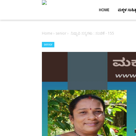
-->
HOME
ಮಕ್ಕಳ ಸಾಹಿತ್
Home
›
senior
›
ನಿಷ್ಪಾಪಿ ಸಸ್ಯಗಳು : ಸಂಚಿಕೆ - 155
senior