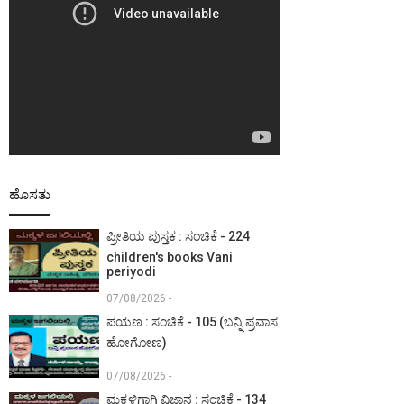
ಹೊಸತು
ಪ್ರೀತಿಯ ಪುಸ್ತಕ : ಸಂಚಿಕೆ - 224
children's books Vani
periyodi
07/08/2026 -
ಪಯಣ : ಸಂಚಿಕೆ - 105 (ಬನ್ನಿ ಪ್ರವಾಸ
ಹೋಗೋಣ)
07/08/2026 -
ಮಕ್ಕಳಿಗಾಗಿ ವಿಜ್ಞಾನ : ಸಂಚಿಕೆ - 134