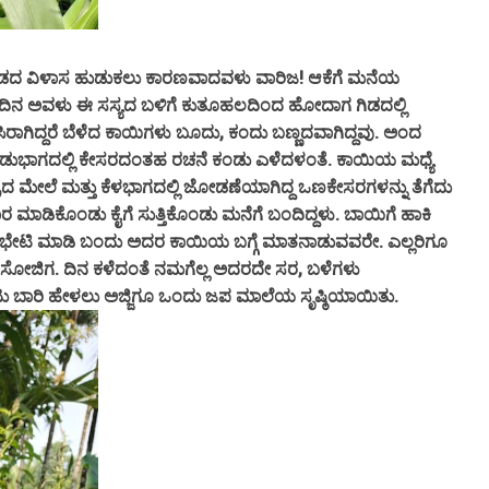
ಆ ಗಿಡದ ವಿಳಾಸ ಹುಡುಕಲು ಕಾರಣವಾದವಳು ವಾರಿಜ! ಆಕೆಗೆ ಮನೆಯ
ು ದಿನ ಅವಳು ಈ ಸಸ್ಯದ ಬಳಿಗೆ ಕುತೂಹಲದಿಂದ ಹೋದಾಗ ಗಿಡದಲ್ಲಿ
ಾಗಿದ್ದರೆ ಬೆಳೆದ ಕಾಯಿಗಳು ಬೂದು, ಕಂದು ಬಣ್ಣದವಾಗಿದ್ದವು. ಅಂದ
ಭಾಗದಲ್ಲಿ ಕೇಸರದಂತಹ ರಚನೆ ಕಂಡು ಎಳೆದಳಂತೆ. ಕಾಯಿಯ ಮಧ್ಯೆ
್ರದ ಮೇಲೆ ಮತ್ತು ಕೆಳಭಾಗದಲ್ಲಿ ಜೋಡಣೆಯಾಗಿದ್ದ ಒಣಕೇಸರಗಳನ್ನು ತೆಗೆದು
ಾರ ಮಾಡಿಕೊಂಡು ಕೈಗೆ ಸುತ್ತಿಕೊಂಡು ಮನೆಗೆ ಬಂದಿದ್ದಳು. ಬಾಯಿಗೆ ಹಾಕಿ
ಲ ಗಿಡದ ಭೇಟಿ ಮಾಡಿ ಬಂದು ಅದರ ಕಾಯಿಯ ಬಗ್ಗೆ ಮಾತನಾಡುವವರೇ. ಎಲ್ಲರಿಗೂ
ೇ ಸೋಜಿಗ. ದಿನ ಕಳೆದಂತೆ ನಮಗೆಲ್ಲ ಅದರದೇ ಸರ, ಬಳೆಗಳು
ಬಾರಿ ಹೇಳಲು ಅಜ್ಜಿಗೂ ಒಂದು ಜಪ ಮಾಲೆಯ ಸೃಷ್ಠಿಯಾಯಿತು.