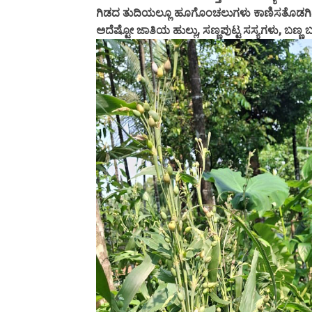
ಗಿಡದ ತುದಿಯಲ್ಲೂ ಹೂಗೊಂಚಲುಗಳು ಕಾಣಿಸತೊಡಗಿದ್ದವ
ಅದೆಷ್ಟೋ ಜಾತಿಯ ಹುಲ್ಲು, ಸಣ್ಣಪುಟ್ಟ ಸಸ್ಯಗಳು, ಬಣ್ಣ 