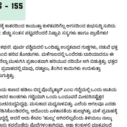
ಕೆ ಕಾತರದಿಂದ ಕಾಯುತ್ತಾ ಕುಳಿತವರಿಗೆಲ್ಲ ಆಗಸದಿಂದ ಶುಭಸುದ್ದಿ ಸುರಿದು
: ಹೆಚ್ಚು ಸಂತಸ ಪಟ್ಟವರೆಂದರೆ ನಿಷ್ಪಾಪಿ ಸಸ್ಯಗಳು ಹಾಗೂ ಪ್ರಾಣಿಗಳು!
ಥನ!. ಪೂರ್ವ ಪಶ್ಚಿಮದಲಿ ಒಂದಿಷ್ಟು ಉನ್ನತವಾದ ಗುಡ್ಡಗಳು, ನಡುವೆ ಭತ್ತ
ಲ್ಲಿ ತುಂಬಿ ಹರಿವ ತೋಡುಗಳು. ಮಳೆಗಾಲದಲ್ಲಿ ಒಂದೆರಡು ಬಾರಿಯಾದರೂ ಈ
ಾ ಮುಳುಗಿಸಿ ಪ್ರಶಾಂತವಾಗಿ ಹರಿಯುವ ನದಿಯೇ ಆಗಿ ಬಿಡುತ್ತಿತ್ತು. ಭತ್ತದ
ರೆ ಪ್ರವಾಹದಲ್ಲಿ ಮಾವು, ದಡ್ಡಾಲು, ತೆಂಗಿನ ಕಾಯಿಗಳು ಉರುಳುತ್ತಾ
ುತ್ತಿತ್ತು.
 ಕಾಣದ ಹಡಿಲು ಬಿದ್ದ ಪೊಯ್ಯೆತ್ಯಾರ್ ಎಂಬ ಗದ್ದೆಯಲ್ಲಿ ಒಂದು ಜಾತಿಯ
ತ್ತ ಅದರ ಕಾಂಡಗಳು ಗಟ್ಟಿಯಾಗಿ ಒಂದು ಒಂದೂವರೆ ಮೀಟರಿನಷ್ಟೆತ್ತರ
 ಮೀಟರುದ್ದವಿದ್ದವು. ಮಸುಕಾದ ಮಧ್ಯನಾಳವಿತ್ತು. ಎಲೆಯ ಅಗಲವೂ ಎರಡು
ಡಿಸಿಕೊಂಡಿರಲಿಲ್ಲ. ಅದೊಂದು ಏಕತಾನತೆಯ ಹುಲ್ಲಾಗಿತ್ತು. ಮಳೆ ಪ್ರವಾಹಕ್ಕೆ
ದದ್ದೆ. ಆದರೆ ಅದು ಕೇವಲ 'ಹುಲ್ಲು' ಆಗಿರಲಿಲ್ಲವೆಂದು ತಿಳಿಯಲು ನಾಲ್ಕು
ು ಕವಲೊಡೆದು ಪೊದೆಗಳಂತಾಗಿದ್ದವು. ಅಕ್ಷಾ ಕಂಕುಳಲ್ಲಿ ಮಾತ್ರವಲ್ಲದೆ