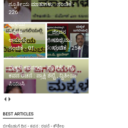
ಸ್ಫೂರ್ತಿಯ ಮಾತುಗಳು : ಸಂಚಿಕೆ -
226
ಮಳೆಯ
ವಿಶೇಷ
ಜೀವನ
ಅನುಭವ :
ಸಂಭ್ರಮ :
ಸಂಚಿಕೆ - 01
ಸಂಚಿಕೆ - 254
ಮಕ್ಕಳ ಕವನಗಳು : ಸಂಚಿಕೆ - 70,
ಕವನ ರಚನೆ : ಪ್ರಾಕ್ಷಿ ಶೆಟ್ಟಿ , ದ್ವಿತೀಯ
ಪಿಯುಸಿ
BEST ARTICLES
ಬೀಳ್ಕೊಡುಗೆ ದಿನ - ಕವನ : ರಚನೆ - ಕೌಶೀಲ