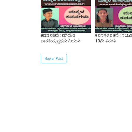
ಕವನ ರಚನೆ : ಮೌನೇಶ
ಕವನಗಳ ರಚನೆ : ನಂದಿತ
ಬಾರಕೇರ, ಪ್ರಥಮ ಪಿಯುಸಿ
10ನೇ ತರಗತಿ
Newer Post