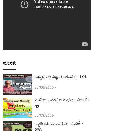
ಹೊಸತು
ಮಕ್ಕಳಿಗಾಗಿ ವಿಜ್ಞಾನ : ಸಂಚಿಕೆ - 134
05/08/2026 -
ಮಳೆಯ ವಿಶೇಷ ಅನುಭವ : ಸಂಚಿಕೆ -
02
05/08/2026 -
ಸ್ಫೂರ್ತಿಯ ಮಾತುಗಳು : ಸಂಚಿಕೆ -
226