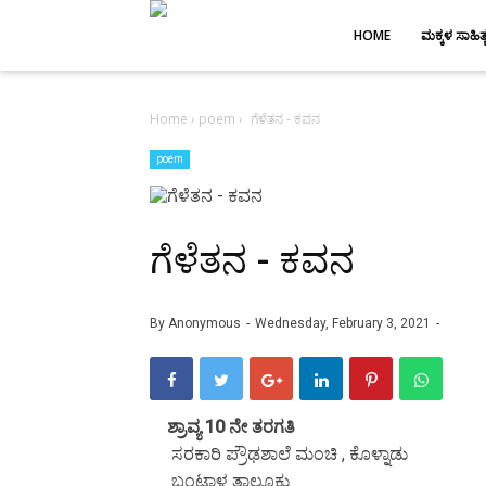
-->
HOME
ಮಕ್ಕಳ ಸಾಹಿತ್
Home
›
poem
›
ಗೆಳೆತನ - ಕವನ
poem
ಗೆಳೆತನ - ಕವನ
By
Anonymous
Wednesday, February 3, 2021
ಶ್ರಾವ್ಯ 10 ನೇ ತರಗತಿ
ಸರಕಾರಿ ಪ್ರೌಢಶಾಲೆ ಮಂಚಿ , ಕೊಳ್ನಾಡು
ಬಂಟ್ವಾಳ ತಾಲೂಕು