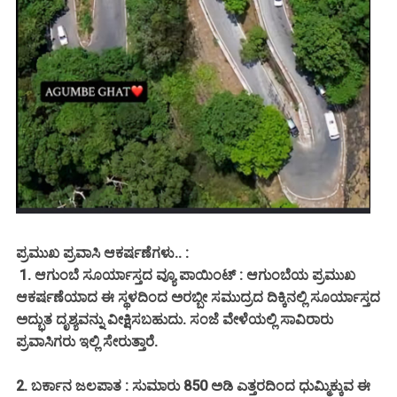
ಪ್ರಮುಖ ಪ್ರವಾಸಿ ಆಕರ್ಷಣೆಗಳು.. :
1. ಆಗುಂಬೆ ಸೂರ್ಯಾಸ್ತದ ವ್ಯೂ ಪಾಯಿಂಟ್ : ಆಗುಂಬೆಯ ಪ್ರಮುಖ
ಆಕರ್ಷಣೆಯಾದ ಈ ಸ್ಥಳದಿಂದ ಅರಬ್ಬೀ ಸಮುದ್ರದ ದಿಕ್ಕಿನಲ್ಲಿ ಸೂರ್ಯಾಸ್ತದ
ಅದ್ಭುತ ದೃಶ್ಯವನ್ನು ವೀಕ್ಷಿಸಬಹುದು. ಸಂಜೆ ವೇಳೆಯಲ್ಲಿ ಸಾವಿರಾರು
ಪ್ರವಾಸಿಗರು ಇಲ್ಲಿ ಸೇರುತ್ತಾರೆ.
2. ಬರ್ಕಾನ ಜಲಪಾತ : ಸುಮಾರು 850 ಅಡಿ ಎತ್ತರದಿಂದ ಧುಮ್ಮಿಕ್ಕುವ ಈ