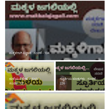
ಮಕ್ಕಳಿಗಾಗಿ ವಿಜ್ಞಾನ : ಸಂಚಿಕೆ - 134
ಮಳೆಯ ವಿಶೇಷ ಅನುಭವ :
ಸ್ಫೂರ್ತಿಯ ಮಾತುಗಳು : ಸಂಚಿಕೆ -
ಸಂಚಿಕೆ - 02
226