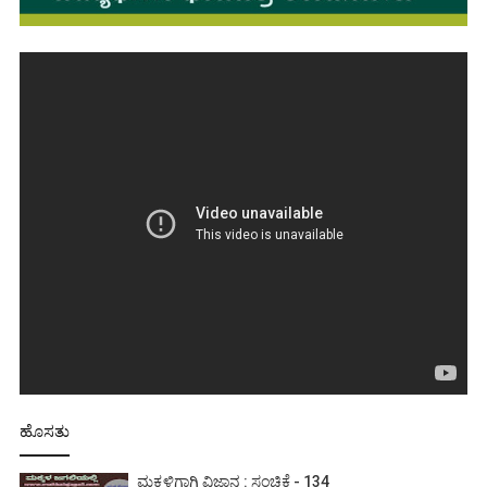
ಹೊಸತು
ಮಕ್ಕಳಿಗಾಗಿ ವಿಜ್ಞಾನ : ಸಂಚಿಕೆ - 134