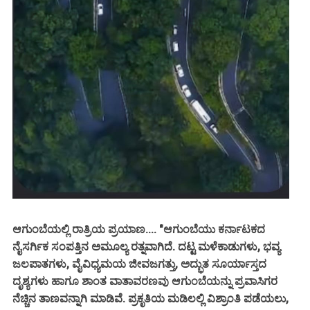
ಆಗುಂಬೆಯಲ್ಲಿ ರಾತ್ರಿಯ ಪ್ರಯಾಣ.... "ಆಗುಂಬೆಯು ಕರ್ನಾಟಕದ
ನೈಸರ್ಗಿಕ ಸಂಪತ್ತಿನ ಅಮೂಲ್ಯ ರತ್ನವಾಗಿದೆ. ದಟ್ಟ ಮಳೆಕಾಡುಗಳು, ಭವ್ಯ
ಜಲಪಾತಗಳು, ವೈವಿಧ್ಯಮಯ ಜೀವಜಗತ್ತು, ಅದ್ಭುತ ಸೂರ್ಯಾಸ್ತದ
ದೃಶ್ಯಗಳು ಹಾಗೂ ಶಾಂತ ವಾತಾವರಣವು ಆಗುಂಬೆಯನ್ನು ಪ್ರವಾಸಿಗರ
ನೆಚ್ಚಿನ ತಾಣವನ್ನಾಗಿ ಮಾಡಿವೆ. ಪ್ರಕೃತಿಯ ಮಡಿಲಲ್ಲಿ ವಿಶ್ರಾಂತಿ ಪಡೆಯಲು,