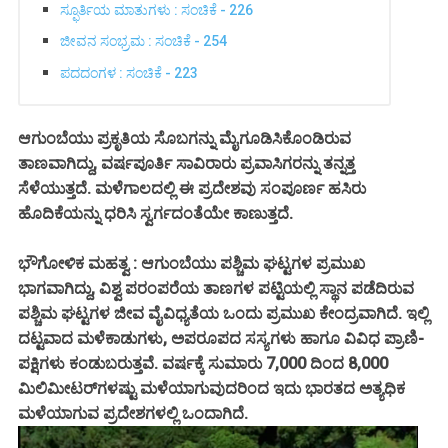
ಸ್ಫೂರ್ತಿಯ ಮಾತುಗಳು : ಸಂಚಿಕೆ - 226
ಜೀವನ ಸಂಭ್ರಮ : ಸಂಚಿಕೆ - 254
ಪದದಂಗಳ : ಸಂಚಿಕೆ - 223
ಆಗುಂಬೆಯು ಪ್ರಕೃತಿಯ ಸೊಬಗನ್ನು ಮೈಗೂಡಿಸಿಕೊಂಡಿರುವ
ತಾಣವಾಗಿದ್ದು, ವರ್ಷಪೂರ್ತಿ ಸಾವಿರಾರು ಪ್ರವಾಸಿಗರನ್ನು ತನ್ನತ್ತ
ಸೆಳೆಯುತ್ತದೆ. ಮಳೆಗಾಲದಲ್ಲಿ ಈ ಪ್ರದೇಶವು ಸಂಪೂರ್ಣ ಹಸಿರು
ಹೊದಿಕೆಯನ್ನು ಧರಿಸಿ ಸ್ವರ್ಗದಂತೆಯೇ ಕಾಣುತ್ತದೆ.
ಭೌಗೋಳಿಕ ಮಹತ್ವ : ಆಗುಂಬೆಯು ಪಶ್ಚಿಮ ಘಟ್ಟಗಳ ಪ್ರಮುಖ
ಭಾಗವಾಗಿದ್ದು, ವಿಶ್ವ ಪರಂಪರೆಯ ತಾಣಗಳ ಪಟ್ಟಿಯಲ್ಲಿ ಸ್ಥಾನ ಪಡೆದಿರುವ
ಪಶ್ಚಿಮ ಘಟ್ಟಗಳ ಜೀವ ವೈವಿಧ್ಯತೆಯ ಒಂದು ಪ್ರಮುಖ ಕೇಂದ್ರವಾಗಿದೆ. ಇಲ್ಲಿ
ದಟ್ಟವಾದ ಮಳೆಕಾಡುಗಳು, ಅಪರೂಪದ ಸಸ್ಯಗಳು ಹಾಗೂ ವಿವಿಧ ಪ್ರಾಣಿ-
ಪಕ್ಷಿಗಳು ಕಂಡುಬರುತ್ತವೆ. ವರ್ಷಕ್ಕೆ ಸುಮಾರು 7,000 ದಿಂದ 8,000
ಮಿಲಿಮೀಟರ್‌ಗಳಷ್ಟು ಮಳೆಯಾಗುವುದರಿಂದ ಇದು ಭಾರತದ ಅತ್ಯಧಿಕ
ಮಳೆಯಾಗುವ ಪ್ರದೇಶಗಳಲ್ಲಿ ಒಂದಾಗಿದೆ.