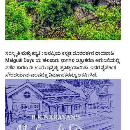
ಸಂಸ್ಕೃತಿ ಮತ್ತು ಖ್ಯಾತಿ : ಜನಪ್ರಿಯ ಕನ್ನಡ ದೂರದರ್ಶನ ಧಾರಾವಾಹಿ
Malgudi Days ಯ ಹಲವಾರು ಭಾಗಗಳ ಚಿತ್ರೀಕರಣ ಆಗುಂಬೆಯಲ್ಲಿ
ನಡೆದ ಕಾರಣ ಈ ಊರು ಇನ್ನಷ್ಟು ಪ್ರಸಿದ್ಧಿಯಾಯಿತು. ಇದರ ನೈಸರ್ಗಿಕ
ಸೌಂದರ್ಯವು ಚಲನಚಿತ್ರ ನಿರ್ಮಾಪಕರನ್ನೂ ಆಕರ್ಷಿಸಿದೆ.