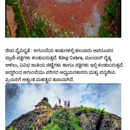
ಜೀವ ವೈವಿಧ್ಯತೆ : ಆಗುಂಬೆಯ ಕಾಡುಗಳಲ್ಲಿ ಹಲವಾರು ಅಪರೂಪದ
ಪ್ರಾಣಿ-ಪಕ್ಷಿಗಳು ಕಂಡುಬರುತ್ತವೆ. King Cobra, ಮಲಬಾರ್ ದೈತ್ಯ
ಅಳಿಲು, ವಿವಿಧ ಜಾತಿಯ ಚಿಟ್ಟೆಗಳು ಹಾಗೂ ಪಕ್ಷಿಗಳು ಇಲ್ಲಿ ಕಂಡುಬರುತ್ತವೆ.
ಆದ್ದರಿಂದ ಆಗುಂಬೆಯು ಪರಿಸರ ಅಧ್ಯಯನಕಾರರು ಮತ್ತು ವನ್ಯಜೀವಿ
ಪ್ರಿಯರಿಗೆ ಅತ್ಯಂತ ಮಹತ್ವದ ತಾಣವಾಗಿದೆ.