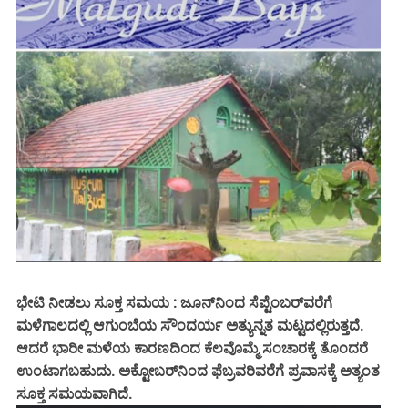
ಭೇಟಿ ನೀಡಲು ಸೂಕ್ತ ಸಮಯ : ಜೂನ್‌ನಿಂದ ಸೆಪ್ಟೆಂಬರ್‌ವರೆಗೆ
ಮಳೆಗಾಲದಲ್ಲಿ ಆಗುಂಬೆಯ ಸೌಂದರ್ಯ ಅತ್ಯುನ್ನತ ಮಟ್ಟದಲ್ಲಿರುತ್ತದೆ.
ಆದರೆ ಭಾರೀ ಮಳೆಯ ಕಾರಣದಿಂದ ಕೆಲವೊಮ್ಮೆ ಸಂಚಾರಕ್ಕೆ ತೊಂದರೆ
ಉಂಟಾಗಬಹುದು. ಅಕ್ಟೋಬರ್‌ನಿಂದ ಫೆಬ್ರವರಿವರೆಗೆ ಪ್ರವಾಸಕ್ಕೆ ಅತ್ಯಂತ
ಸೂಕ್ತ ಸಮಯವಾಗಿದೆ.