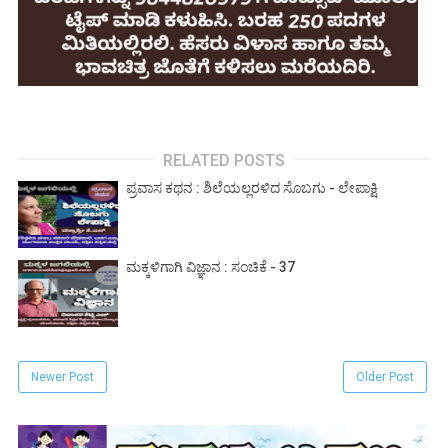
RELATED POSTS
ಪ್ರವಾಸ ಕಥನ : ಶಿಲೆಯಲ್ಲರಳಿದ ಸೊಬಗು - ಲೇಪಾಕ್ಷಿ
ಮಕ್ಕಳಿಗಾಗಿ ವಿಜ್ಞಾನ : ಸಂಚಿಕೆ - 37
Newer Post
Older Post