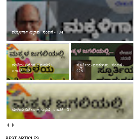
ಮಕ್ಕಳಿಗಾಗಿ ವಿಜ್ಞಾನ : ಸಂಚಿಕೆ - 134
ಮಳೆಯ ವಿಶೇಷ ಅನುಭವ :
ಸ್ಫೂರ್ತಿಯ ಮಾತುಗಳು : ಸಂಚಿಕೆ -
ಸಂಚಿಕೆ - 02
226
ಮಳೆಯ ವಿಶೇಷ ಅನುಭವ : ಸಂಚಿಕೆ - 01
BEST ARTICLES