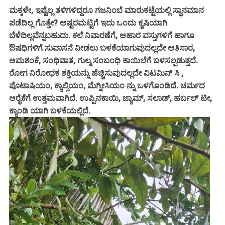
ಮಕ್ಕಳೇ, ಇಷ್ಟೆಲ್ಲ ತಳಿಗಳಿದ್ದರೂ ಗಜನಿಂಬೆ ಮಾರುಕಟ್ಟೆಯಲ್ಲಿ ಸ್ಥಾನಮಾನ
ಪಡೆದಿಲ್ಲ ಗೊತ್ತೇ? ಅಷ್ಟರಮಟ್ಟಿಗೆ ಇದು ಒಂದು ಕೃಷಿಯಾಗಿ
ಬೆಳೆದಿಲ್ಲವೆನ್ನಬಹುದು. ಕಲೆ ನಿವಾರಣೆಗೆ, ಆಹಾರ ವಸ್ತುಗಳಿಗೆ ಹಾಗೂ
ಔಷಧಿಗಳಿಗೆ ಸುವಾಸನೆ ನೀಡಲು ಬಳಕೆಯಾಗುವುದಲ್ಲದೇ ಅತಿಸಾರ,
ಆಮಶಂಕೆ, ಸಂಧಿವಾತ, ಗುಲ್ಮ ಸಂಬಂಧಿ ಕಾಯಿಲೆಗೆ ಬಳಸಲ್ಪಡುತ್ತದೆ.
ರೋಗ ನಿರೋಧಕ ಶಕ್ತಿಯನ್ನು ಹೆಚ್ಚಿಸುವುದಲ್ಲದೇ ವಿಟಮಿನ್ ಸಿ ,
ಪೊಟಾಷಿಯಂ, ಕ್ಯಾಲ್ಸಿಯಂ, ಮೆಗ್ನೀಸಿಯಂ ನ್ನು ಒಳಗೊಂಡಿದೆ. ಚರ್ಮದ
ಆರೈಕೆಗೆ ಉತ್ತಮವಾಗಿದೆ. ಉಪ್ಪಿನಕಾಯಿ, ಜ್ಯಾಮ್, ಸಲಾಡ್, ಹರ್ಬಲ್ ಟೀ,
ಕ್ಯಾಂಡಿ ಯಾಗಿ ಬಳಕೆಯಲ್ಲಿದೆ.