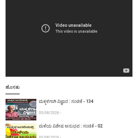
ಹೊಸತು
ಮಕ್ಕಳಿಗಾಗಿ ವಿಜ್ಞಾನ : ಸಂಚಿಕೆ - 134
05/08/2026 -
ಮಳೆಯ ವಿಶೇಷ ಅನುಭವ : ಸಂಚಿಕೆ - 02
05/08/2026 -