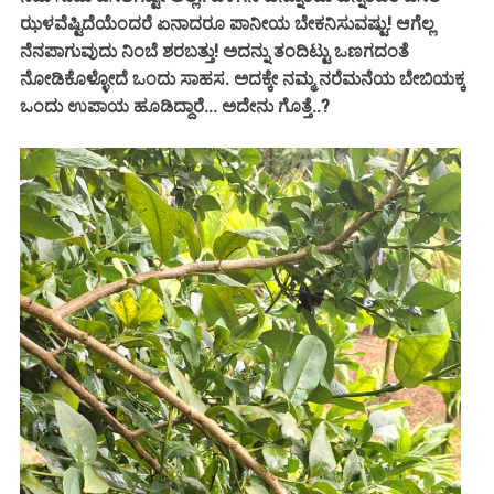
ಝಳವೆಷ್ಟಿದೆಯೆಂದರೆ ಏನಾದರೂ ಪಾನೀಯ ಬೇಕನಿಸುವಷ್ಟು! ಆಗೆಲ್ಲ
ನೆನಪಾಗುವುದು ನಿಂಬೆ ಶರಬತ್ತು! ಅದನ್ನು ತಂದಿಟ್ಟು ಒಣಗದಂತೆ
ನೋಡಿಕೊಳ್ಳೋದೆ ಒಂದು ಸಾಹಸ. ಅದಕ್ಕೇ ನಮ್ಮ ನರೆಮನೆಯ ಬೇಬಿಯಕ್ಕ
ಒಂದು ಉಪಾಯ ಹೂಡಿದ್ದಾರೆ... ಅದೇನು ಗೊತ್ತೆ..?