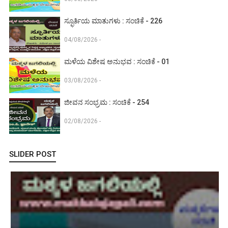
ಸ್ಫೂರ್ತಿಯ ಮಾತುಗಳು : ಸಂಚಿಕೆ - 226
04/08/2026 -
ಮಳೆಯ ವಿಶೇಷ ಅನುಭವ : ಸಂಚಿಕೆ - 01
03/08/2026 -
ಜೀವನ ಸಂಭ್ರಮ : ಸಂಚಿಕೆ - 254
02/08/2026 -
SLIDER POST