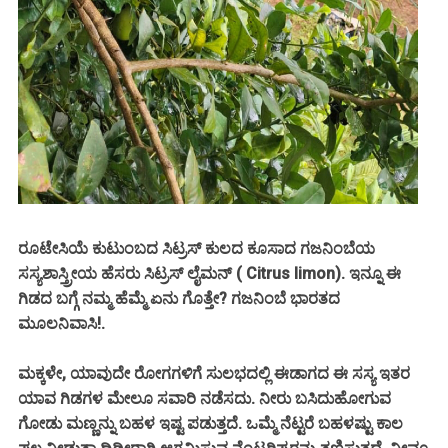
ರೂಟೇಸಿಯೆ ಕುಟುಂಬದ ಸಿಟ್ರಸ್ ಕುಲದ ಕೂಸಾದ ಗಜನಿಂಬೆಯ
ಸಸ್ಯಶಾಸ್ತ್ರೀಯ ಹೆಸರು ಸಿಟ್ರಸ್ ಲೈಮನ್ ( Citrus limon). ಇನ್ನೂ ಈ
ಗಿಡದ ಬಗ್ಗೆ ನಮ್ಮ ಹೆಮ್ಮೆ ಏನು ಗೊತ್ತೇ? ಗಜನಿಂಬೆ ಭಾರತದ
ಮೂಲನಿವಾಸಿ!.
ಮಕ್ಕಳೇ, ಯಾವುದೇ ರೋಗಗಳಿಗೆ ಸುಲಭದಲ್ಲಿ ಈಡಾಗದ ಈ ಸಸ್ಯ ಇತರ
ಯಾವ ಗಿಡಗಳ ಮೇಲೂ ಸವಾರಿ ನಡೆಸದು. ನೀರು ಬಸಿದುಹೋಗುವ
ಗೋಡು ಮಣ್ಣನ್ನು ಬಹಳ ಇಷ್ಟ ಪಡುತ್ತದೆ. ಒಮ್ಮೆ ನೆಟ್ಟರೆ ಬಹಳಷ್ಟು ಕಾಲ