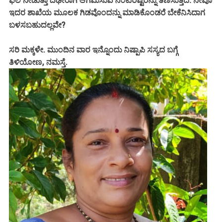
ಫಲ ನೀಡುತ್ತಾ ದಿಢೀರಾಗಿ ಆಗಮಿಸುವ ನೆಂಟರಿಷ್ಟರನ್ನು ತಣಿಸುತ್ತದೆ. ನೀವೂ
ಇದರ ಶಾಖೆಯ ಮೂಲಕ ಗಿಡವೊಂದನ್ನು ಮಾಡಿಕೊಂಡರೆ ಬೇಕೆನಿಸಿದಾಗ
ಬಳಸಬಹುದಲ್ಲವೇ?
ಸರಿ ಮಕ್ಕಳೇ. ಮುಂದಿನ ವಾರ ಇನ್ನೊಂದು ನಿಷ್ಪಾಪಿ ಸಸ್ಯದ ಬಗ್ಗೆ
ತಿಳಿಯೋಣ, ನಮಸ್ತೆ.