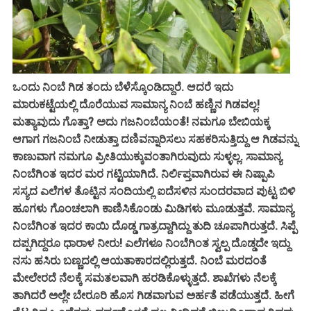
ಒಂದು ನಿಂಬೆ ಗಿಡ ತಂದು ಬೆಳೆಸ್ಕೊಂಡಿದ್ದಾರೆ. ಆದರೆ ಇದು
ಮಾರುಕಟ್ಟೆಯಲ್ಲಿ ದೊರೆಯುವ ಸಾಮಾನ್ಯ ನಿಂಬೆ ಹಣ್ಣಿನ ಗಿಡವಲ್ಲ!
ಮತ್ಯಾವುದು ಗೊತ್ತಾ? ಅದು ಗಜನಿಂಬೆಯಂತೆ! ನಮಗೂ ಬೇಬಿಯಕ್ಕ
ಆಗಾಗ ಗಜನಿಂಬೆ ನೀಡುತ್ತಾ ದಣಿವನ್ನಾರಿಸಲು ಸಹಕರಿಸುತ್ತಿದ್ದು ಆ ಗಿಡವನ್ನು
ಕಾಣುವಾಗ ನಮಗೂ ಪ್ರೀತಿಯುಕ್ಕುವಂತಾಗಿರುವುದು ಸುಳ್ಳಲ್ಲ. ಸಾಮಾನ್ಯ
ನಿಂಬೆಗಿಂತ ಇದರ ಮರ ಗಟ್ಟಿಯಾಗಿದೆ. ನಿರ್ಲಿಪ್ತವಾಗಿರುವ ಈ ನಿಷ್ಪಾಪಿ
ಸಸ್ಯದ ಎಲೆಗಳ ತೊಟ್ಟಿನ ಸಂದಿಯಲ್ಲಿ ಐದೆಸಳಿನ ಸುಂದರವಾದ ಪುಟ್ಟ ಬಿಳಿ
ಹೂಗಳು ಗೊಂಚಲಾಗಿ ಕಾಣಿಸಿಕೊಂಡು ಮಿಡಿಗಳು ಮೂಡುತ್ತವೆ. ಸಾಮಾನ್ಯ
ನಿಂಬೆಗಿಂತ ಇದರ ಕಾಯಿ ದೊಡ್ಡ ಗಾತ್ರದ್ದಾಗಿದ್ದು ತುದಿ ಚೂಪಾಗಿರುತ್ತದೆ. ಸಿಪ್ಪೆ
ದಪ್ಪಗಿದ್ದರೂ ಧಾರಾಳ ನೀರು! ಎಲೆಗಳೂ ನಿಂಬೆಗಿಂತ ಸ್ವಲ್ಪ ದೊಡ್ಡದೇ ಇದ್ದು
ನಸು ಹಸಿರು ಬಣ್ಣದಲ್ಲಿ ಆಯತಾಕಾರದಲ್ಲಿರುತ್ತದೆ. ನಿಂಬೆ ಮರದಂತೆ
ಮೇಲೇರದೆ ನೆಲಕ್ಕೆ ಸಮತಲವಾಗಿ ಹರಡಿಕೊಳ್ಳುತ್ತದೆ. ಶಾಖೆಗಳು ನೆಲಕ್ಕೆ
ತಾಗಿದರೆ ಅಲ್ಲೇ ಬೇರೂರಿ ಹೊಸ ಗಿಡವಾಗುವ ಅರ್ಹತೆ ಪಡೆಯುತ್ತದೆ. ಹೀಗೆ