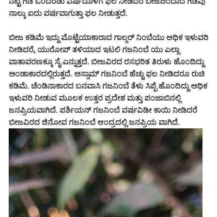
ನೆಟ್ಟ ಗಿಡ ಒಂದೆರಡು ವರ್ಷದೊಳಗೆ ಫಲ ನೀಡಿದರೆ ಬೀಜದಿಂದಾದ ಗಿಡವು
ನಾಲ್ಕು ಐದು ವರ್ಷವಾಗುತ್ತಾ ಫಲ ನೀಡುತ್ತದೆ.
ಬೀಜ ಕಡಿಮೆ ಇದ್ದು ಮೊಟ್ಟೆಯಾಕಾರಾದ ಗಾಲ್ಗರ್ ನಿಂಬೆಯು ಅಧಿಕ ಇಳುವರಿ
ನೀಡಿದರೆ, ಯುರೋಪ್ ತಳಿಯಾದ ಇಟಲಿ ಗಜನಿಂಬೆ ಯು ಎಲ್ಲಾ
ವಾತಾವರಣಕ್ಕೂ ಸೈ ಎನ್ನುತ್ತದೆ. ಬೀಜವಿರದ ರಸಭರಿತ ತಿರುಳು ಹೊಂದಿದ್ದು
ಅಂಡಾಕಾರದಲ್ಲಿರುತ್ತದೆ. ಅಸ್ಸಾಮ್ ಗಜನಿಂಬೆ ಹೆಚ್ಚು ಫಲ ನೀಡಿದರೂ ರುಚಿ
ಕಡಿಮೆ. ಚೆಂಡಿನಾಕಾರದ ಬನವಾಸಿ ಗಜನಿಂಬೆ ತೆಳು ಸಿಪ್ಪೆ ಹೊಂದಿದ್ದು ಅಧಿಕ
ಇಳುವರಿ ನೀಡುವ ಮೂಲಕ ಉತ್ತರ ಪ್ರದೇಶ ಮತ್ತು ಪಂಜಾಬಿನಲ್ಲಿ
ಜನಪ್ರಿಯವಾಗಿದೆ. ಪರ್ಶಿಯನ್ ಗಜನಿಂಬೆ ವರ್ಷವಿಡೀ ಕಾಯಿ ನೀಡಿದರೆ
ಬೀಜವಿರದ ಜಿನೋವ ಗಜನಿಂಬೆ ಆಂದ್ರದಲ್ಲಿ ಜನಪ್ರಿಯ ವಾಗಿದೆ.