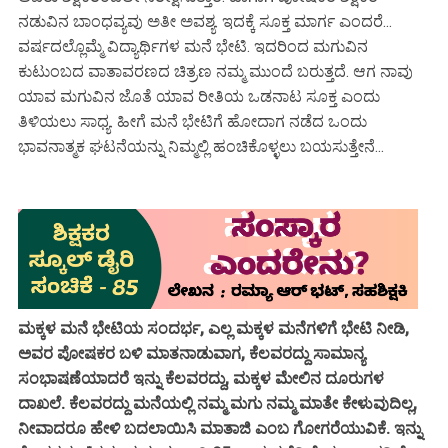
ನಡುವಿನ ಬಾಂಧವ್ಯವು ಅತೀ ಅವಶ್ಯ. ಇದಕ್ಕೆ ಸೂಕ್ತ ಮಾರ್ಗ ಎಂದರೆ...
ವರ್ಷದಲ್ಲೊಮ್ಮೆ ವಿದ್ಯಾರ್ಥಿಗಳ ಮನೆ ಭೇಟಿ. ಇದರಿಂದ ಮಗುವಿನ
ಕುಟುಂಬದ ವಾತಾವರಣದ ಚಿತ್ರಣ ನಮ್ಮ ಮುಂದೆ ಬರುತ್ತದೆ. ಆಗ ನಾವು
ಯಾವ ಮಗುವಿನ ಜೊತೆ ಯಾವ ರೀತಿಯ ಒಡನಾಟ ಸೂಕ್ತ ಎಂದು
ತಿಳಿಯಲು ಸಾಧ್ಯ. ಹೀಗೆ ಮನೆ ಭೇಟಿಗೆ ಹೋದಾಗ ನಡೆದ ಒಂದು
ಭಾವನಾತ್ಮಕ ಘಟನೆಯನ್ನು ನಿಮ್ಮಲ್ಲಿ ಹಂಚಿಕೊಳ್ಳಲು ಬಯಸುತ್ತೇನೆ...
ಮಕ್ಕಳ ಮನೆ ಭೇಟಿಯ ಸಂದರ್ಭ, ಎಲ್ಲ ಮಕ್ಕಳ ಮನೆಗಳಿಗೆ ಭೇಟಿ ನೀಡಿ,
ಅವರ ಪೋಷಕರ ಬಳಿ ಮಾತನಾಡುವಾಗ, ಕೆಲವರದ್ದು ಸಾಮಾನ್ಯ
ಸಂಭಾಷಣೆಯಾದರೆ ಇನ್ನು ಕೆಲವರದ್ದು, ಮಕ್ಕಳ ಮೇಲಿನ ದೂರುಗಳ
ದಾಖಲೆ. ಕೆಲವರದ್ದು ಮನೆಯಲ್ಲಿ ನಮ್ಮ ಮಗು ನಮ್ಮ ಮಾತೇ ಕೇಳುವುದಿಲ್ಲ,
ನೀವಾದರೂ ಹೇಳಿ ಬದಲಾಯಿಸಿ ಮಾತಾಜಿ ಎಂಬ ಗೋಗರೆಯುವಿಕೆ. ಇನ್ನು