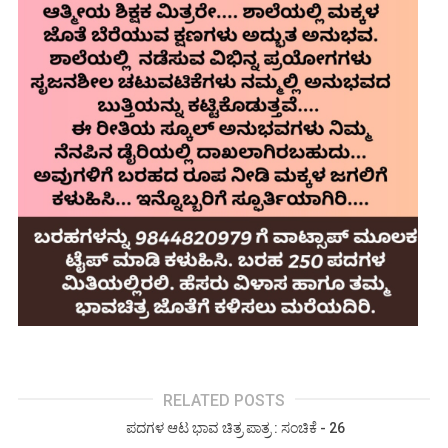
RELATED POSTS
ಪದಗಳ ಆಟ ಭಾವ ಚಿತ್ರ ಪಾತ್ರ : ಸಂಚಿಕೆ - 26