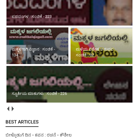
ಮಕ್ಕಳಿಗಾಗಿ ವಿಜ್ಞಾನ : ಸಂಚಿಕೆ - 134
ಮಳೆಯ ವಿಶೇಷ ಅನುಭವ :
ಸ್ಫೂರ್ತಿಯ ಮಾತುಗಳು : ಸಂಚಿಕೆ -
ಸಂಚಿಕೆ - 02
226
ಮಳೆಯ ವಿಶೇಷ ಅನುಭವ : ಸಂಚಿಕೆ - 01
BEST ARTICLES
ಬೀಳ್ಕೊಡುಗೆ ದಿನ - ಕವನ : ರಚನೆ - ಕೌಶೀಲ