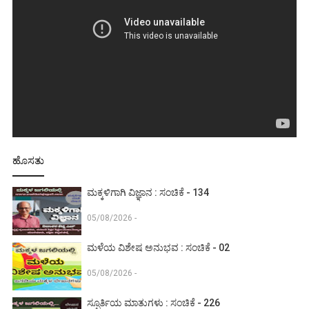
ಹೊಸತು
ಮಕ್ಕಳಿಗಾಗಿ ವಿಜ್ಞಾನ : ಸಂಚಿಕೆ - 134
05/08/2026 -
ಮಳೆಯ ವಿಶೇಷ ಅನುಭವ : ಸಂಚಿಕೆ - 02
05/08/2026 -
ಸ್ಫೂರ್ತಿಯ ಮಾತುಗಳು : ಸಂಚಿಕೆ - 226