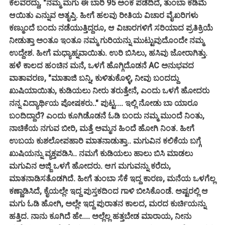
ಕೆಲವರದ್ದು, "ನಮ್ಮ ಮಗು ಈ ಬಾರಿ 95 ಅಂಕ ಪಡೆದಿದೆ, ತುಂಬಾ ಕಡಿಮೆ
ಆಯಿತು ಎನ್ನುವ ಅತೃಪ್ತಿ. ಹೀಗೆ ಹಲವು ರೀತಿಯ ವಿಚಾರ ವೈಖರಿಗಳು
ಕಣ್ಮುಂದೆ ಬಂದು ನಡೆಯುತ್ತಿದ್ದರೂ, ಆ ವಿಚಾರಗಳಿಗೆ ಸರಿಯಾದ ಪ್ರತಿಕ್ರಿಯೆ
ನೀಡುತ್ತಾ ಅಂತೂ ಇಂತೂ ನಮ್ಮ ಗುರಿಯನ್ನು ಮುಟ್ಟುವುದೊಂದೇ ನಮ್ಮ
ಉದ್ದೇಶ. ಹೀಗೆ ಮಧ್ಯಾಹ್ನವಾಯಿತು. ಉರಿ ಬಿಸಿಲು, ಹಸಿವು ಜೋರಾಗಿತ್ತು.
ಹಳೆ ಕಾಲದ ಹಂಚಿನ ಮನೆ, ಒಳಗೆ ಹೊಗ್ಗಿದೊಡನೆ AC ಅನುಭವದ
ವಾತಾವರಣ, "ಮಾತಾಜಿ ಬನ್ನಿ, ಕುಳಿತುಕೊಳ್ಳಿ, ನೀವು ಬಂದದ್ದು
ಖುಷಿಯಾಯಿತು, ಕುಡಿಯಲು ನೀರು ತರುತ್ತೇನೆ, ಎಂದು ಒಳಗೆ ಹೋದರು
ನನ್ನ ವಿದ್ಯಾರ್ಥಿಯ ಪೋಷಕರು.." ಪುಟ್ಟ.... ಇಲ್ಲಿ ನೋಡು ಬಾ ಯಾರೂ
ಬಂದಿದ್ದಾರೆ? ಎಂದು ಕೂಗಿಡೊಡನೆ ಓಡಿ ಬಂದು ನಮ್ಮ ಮುಂದೆ ನಿಂತು,
ನಾಚಿಕೆಯ ನಗುವ ಬೀರಿ, ಮತ್ತೆ ಅಮ್ಮನ ಹಿಂದೆ ಹೋಗಿ ನಿಂತ. ಹೀಗೆ
ಉಬಯ ಕುಶಲೋಪಹಾರಿ ಮಾತನಾಡುತ್ತಾ.. ಮಗುವಿನ ಕಲಿಕೆಯ ಬಗ್ಗೆ
ಖುಷಿಯನ್ನು ವ್ಯಕ್ತಪಡಿಸಿ.. ನಮಗೆ ಕುಡಿಯಲು ಹಾಲು ಬಿಸಿ ಮಾಡಲು
ಮಗುವಿನ ಅಜ್ಜಿ ಒಳಗೆ ಹೋದರು. ಆಗ ಮಗುವನ್ನು ಕರೆದು,
ಮಾತನಾಡಿಸತೊಡಗಿದೆ. ಹೀಗೆ ತುಂಬಾ ಸೆಕೆ ಇದ್ದ ಕಾರಣ, ಮನೆಯ ಒಳಗೆಲ್ಲ
ಕಣ್ಣಾಡಿಸಿದೆ, ಕೈಯಲ್ಲೇ ಇದ್ದ ಪುಸ್ತಕದಿಂದ ಗಾಳಿ ಬೀಸಿಕೊಂಡೆ. ಅಷ್ಟರಲ್ಲಿ ಆ
ಮಗು ಓಡಿ ಹೋಗಿ, ಅಲ್ಲೇ ಇದ್ದ ಪುರಾತನ ಕಾಲದ, ಮರದ ಕುರ್ಚಿಯನ್ನು
ಹತ್ತಿದ. ನಾನು ಕೂಗಿದೆ ಹೇ.... ಅಲ್ಲೆಲ್ಲ ಹತ್ತಬೇಡ ಮಾರಾಯ, ನೀನು