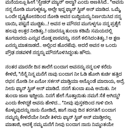
ಮನೆಯಲ್ಲೂ ಹೀಗೆ 'ಸ್ಪೇಡರ್ ಮ್ಯಾನ್' ಅಲ್ವಾ? ಎಂದು ಅಣಕಿಸಿದೆ.. "ಅವನು
ನನ್ನ ನೋಡಿ ಮುಗುಳ್ನಕ್ಕೂ, ಅಲ್ಲೇ ಇದ್ದ ಫ್ಯಾನ್ ಸ್ವಿಚ್ ಆನ್ ಮಾಡಿದ. ಒಮ್ಮೆ,
ಒಂದೇ ದೃಷ್ಟಿಕೋನದಿಂದ ನೋಡಿ ಅವನ ಬುದ್ದಿಯನ್ನು ನಿರ್ಣಯಿಸಿದ ನನ್ನ
ಬಾಯಿ, ಪಟ್ಟನೆ ಮುಚ್ಚಿತು...! ಅವನ ಆ ಮೌನದ ಮುಗುಳ್ನಗೂ ನನ್ನ ಪ್ರಶ್ನೆಗೆ
ಹಲವು ಉತ್ತರ ನೀಡಿತ್ತು..! ಯಾರನ್ನೂ ತುಂಬಾ ಕಡಿಮೆ ಸಮಯದಲ್ಲಿ
ತೂಗಬಾರದು ಎನ್ನುವ ದೊಡ್ಡ ಪಾಠವನ್ನು, ನನಗೆ ಕಲಿಸಿದಂತಿತ್ತು..! ಆ ಕ್ಷಣ
ಏನನ್ನು ಮಾತನಾಡದೆ.. ಅಲ್ಲಿಂದ ಹೊರಟೆವು. ಆದರೆ ಅವನ ಆ ಒಂದು
ಪ್ರೌಢ ನಡವಳಿಕೆ ನನ್ನನ್ನು ಮೌನಗೊಳಿಸಿದ್ದಂತು ಹೌದು.
ನಂತರ ಮಾರನೇ ದಿನ ಶಾಲೆಗೆ ಬಂದಾಗ ಅವನನ್ನು ನನ್ನ ಬಳಿ ಕರೆದು
ಕೇಳಿದೆ, "ನೆನ್ನೆ ನಿನ್ನ ಮನೆಗೆ ನಾವು ಬಂದಾಗ ನೀ ಓಡಿ ಹೋಗಿ ಕುರ್ಚಿ ಹತ್ತಿದ
ರಭಸ ನೋಡಿ ನೀ ಏನೋ ಸರ್ಕಸ್ ಮಾಡ್ತಿಯಾ ಅನ್ಕೊಂಡೆ ಮಾರಾಯ, ಆದ್ರೆ
ನೀನು ಫ್ಯಾನ್ ಸ್ವಿಚ್ ಆನ್ ಮಾಡಿದೆ. ನನಗೆ ತುಂಬಾ ಖುಷಿ ಆಯಿತು. ನೀ
ತುಂಬಾ ಜಾಣ ಇದ್ದೀಯ. ನಿನಗೆ ಹೇಗೆ ಗೊತ್ತಾಯಿತು ನಮಗೆ ಸೆಕೆ ಆಗಿದ್ದು?
ಎಂದು ಕೇಳಿದ್ದಕೆ ಅವನು ಹೇಳಿದ... "ನೀವು ಪುಸ್ತಕದಿಂದ ಗಾಳಿ ಬೀಸಿ
ಕೊಳ್ಳುವುದನ್ನು ನಾನು ನೋಡಿದೆ, ಹಾಗೆ ನಾವು ದಿನ ತರಗತಿಗೆ ಬಂದಾಗ
ನಮ್ಮನ್ನು ಕೇಳದೆಯೇ ನೀವೇ ತಿಳಿದು ಫ್ಯಾನ್ ಸ್ವಿಚ್ ಆನ್ ಮಾಡ್ತೀರಲ್ಲ
ಮಾತಾಜಿ, ಅದಕ್ಕೆ ನಮ್ಮ ಮನೆಗೆ ನೀವು ಬಂದಾಗ ನಾನು ನಿಮ್ಮಂತಯೇ