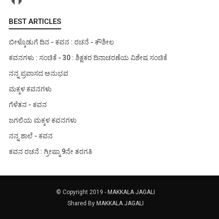
BEST ARTICLES
ಬೀಳ್ಕೊಡುಗೆ ದಿನ - ಕವನ : ರಚನೆ - ಕೌಶೀಲ
ಕವನಗಳು : ಸಂಚಿಕೆ - 30 : ಶಿಕ್ಷಕರ ದಿನಾಚರಣೆಯ ವಿಶೇಷ ಸಂಚಿಕೆ
ನನ್ನ ಪ್ರವಾಸದ ಅನುಭವ
ಮಕ್ಕಳ ಕವನಗಳು
ಗೆಳೆತನ - ಕವನ
ಜಗಲಿಯ ಮಕ್ಕಳ ಕವನಗಳು
ನನ್ನ ಶಾಲೆ - ಕವನ
ಕವನ ರಚನೆ : ಗ್ರೀಷ್ಮಾ 9ನೇ ತರಗತಿ
© Copyright 2019 -
MAKKALA JAGALI
Shared By
MAKKALA JAGALI