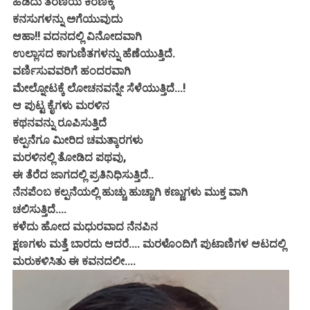
ಹಿಡಿದು ತರಣಿಯ ಕಿರಣಕ್ಕೆ
ಕನಸುಗಳನ್ನು ಅಗೆಯುವುದು
ಆಹಾ!! ವದನದಲ್ಲಿ ವಿನೋದವಾಗಿ
ಉಲ್ಲಾಸದ ಕಾಗುಣಿತಗಳನ್ನು ಹೆಣೆಯುತ್ತಿದೆ.
ವರ್ಣಿಸುವವರಿಗೆ ಹಂದರವಾಗಿ
ಮೇಲ್ನೋಟಕ್ಕೆ ಲೋಚನವನ್ನೇ ಸೆಳೆಯುತ್ತಿದೆ...!
ಆ ಪುಟ್ಟ ಕೈಗಳು ಮರಳಿನ
ಕಥನವನ್ನು ರೂಪಿಸುತ್ತಿದೆ
ಕಲ್ಪನೆಗೂ ಮೀರಿದ ಚಮತ್ಕಾರಗಳು
ಮರಳಿನಲ್ಲಿ ತೋಡಿದ ಪಥವು,
ಈ ತೆರೆದ ಜಾಗದಲ್ಲಿ ಪ್ರತಿನಿಧಿಸುತ್ತಿದೆ..
ನೆನಪೆಂಬ ಕಲ್ಪನೆಯಲ್ಲಿ ಹುಚ್ಚು ಹುಚ್ಚಾಗಿ ಕಣ್ಣುಗಳು ಮುಕ್ತ ವಾಗಿ
ಚಲಿಸುತ್ತಿದೆ....
ಕಳೆದು ಹೋದ ಮಧುರವಾದ ನೆನಪಿನ
ಕ್ಷಣಗಳು ಮತ್ತೆ ಬಾರದು ಆದರೆ.... ಮರಳೊಂದಿಗೆ ಪುಟಾಣಿಗಳ ಆಟದಲ್ಲಿ
ಮರುಕಳಿಸಿತು ಈ ಕವನದಲೀ....