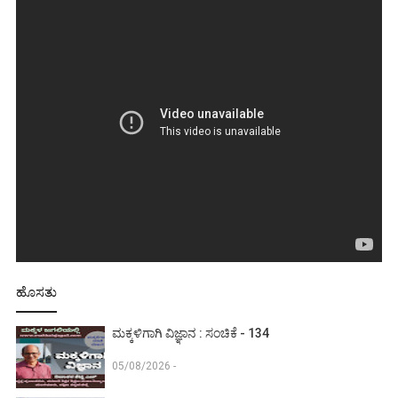
ಹೊಸತು
ಮಕ್ಕಳಿಗಾಗಿ ವಿಜ್ಞಾನ : ಸಂಚಿಕೆ - 134
05/08/2026 -