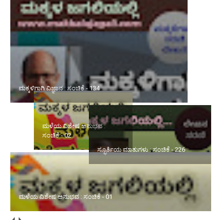
ಮಕ್ಕಳಿಗಾಗಿ ವಿಜ್ಞಾನ : ಸಂಚಿಕೆ - 134
ಮಳೆಯ ವಿಶೇಷ ಅನುಭವ :
ಸ್ಫೂರ್ತಿಯ ಮಾತುಗಳು : ಸಂಚಿಕೆ -
ಸಂಚಿಕೆ - 02
226
ಮಳೆಯ ವಿಶೇಷ ಅನುಭವ : ಸಂಚಿಕೆ - 01