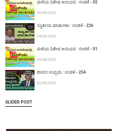
ಮಳೆಯ ವಿಶೇಷ ಅನುಭವ : ಸಂಚಿಕೆ - 02
05/08/2026 -
ಸ್ಫೂರ್ತಿಯ ಮಾತುಗಳು : ಸಂಚಿಕೆ - 226
04/08/2026 -
ಮಳೆಯ ವಿಶೇಷ ಅನುಭವ : ಸಂಚಿಕೆ - 01
03/08/2026 -
ಜೀವನ ಸಂಭ್ರಮ : ಸಂಚಿಕೆ - 254
02/08/2026 -
SLIDER POST