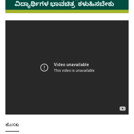
ಹೊಸತು