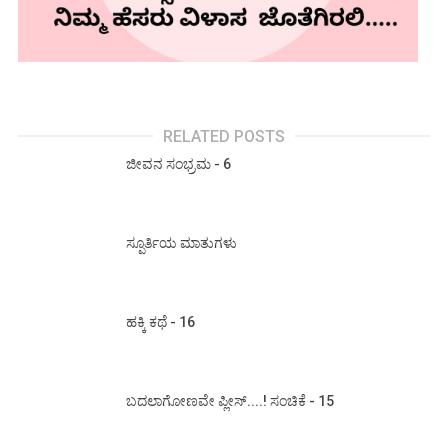
RELATED POSTS
ಜೀವನ ಸಂಭ್ರಮ - 6
ಸ್ಪೂರ್ತಿಯ ಮಾತುಗಳು
ಹಕ್ಕಿ ಕಥೆ - 16
ಬದಲಾಗೋಣವೇ ಪ್ಲೀಸ್....! ಸಂಚಿಕೆ - 15