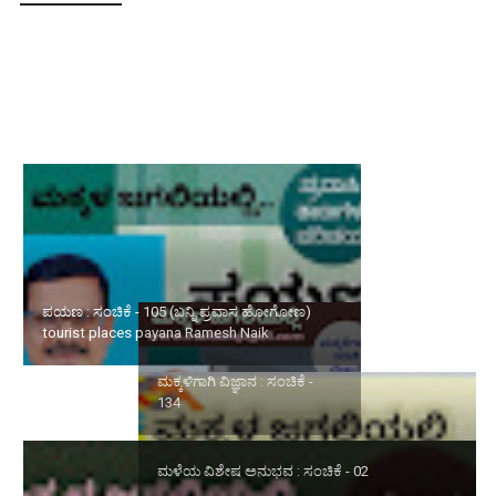
ಪಯಣ : ಸಂಚಿಕೆ - 105 (ಬನ್ನಿ ಪ್ರವಾಸ ಹೋಗೋಣ) tourist places payana
Ramesh Naik
ಮಕ್ಕಳಿಗಾಗಿ ವಿಜ್ಞಾನ : ಸಂಚಿಕೆ -
ಮಳೆಯ ವಿಶೇಷ ಅನುಭವ :
134
ಸಂಚಿಕೆ - 02