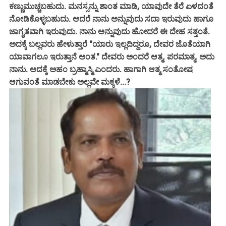
ಕಣ್ಣುಮುಚ್ಚಬಹುದು. ಮನಸ್ಸನ್ನು ಶಾಂತ ಮಾಡಿ, ಯಾವುದೇ ತೆರೆ ಏಳದಂತೆ
ನೋಡಿಕೊಳ್ಳಬಹುದು. ಆದರೆ ನಾನು ಅನ್ನುವುದು ಸದಾ ಇರುವುದು ಹಾಗೂ
ಜಾಗೃತವಾಗಿ ಇರುವುದು. ನಾನು ಅನ್ನುವುದು ಹೋದರೆ ಈ ದೇಹ ಸತ್ತಂತೆ.
ಅದಕ್ಕೆ ಬಲ್ಲವರು ಹೇಳುತ್ತಾರೆ "ಯಾರು ಇಲ್ಲದಿದ್ದರೂ, ದೇವರ ಜೊತೆಯಾಗಿ
ಯಾವಾಗಲೂ ಇರುತ್ತಾನೆ ಅಂತ." ದೇವರು ಅಂದರೆ ಆತ್ಮ. ಪರಮಾತ್ಮ. ಅದು
ನಾನು. ಅದಕ್ಕೆ ಅಹಂ ಬ್ರಹ್ಮಾಸ್ಮಿ ಎಂದರು. ಹಾಗಾಗಿ ಆತ್ಮ ಸಂತೋಷ
ಆಗುವಂತೆ ಮಾಡಬೇಕು ಅಲ್ಲವೇ ಮಕ್ಕಳೆ...?