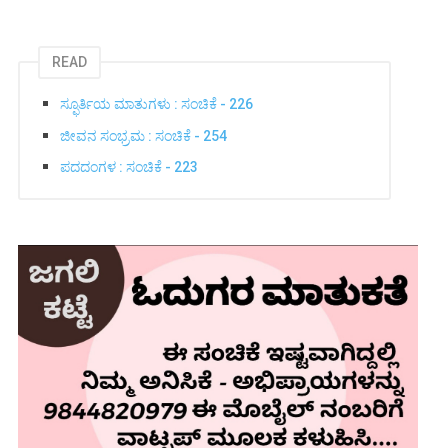
READ
ಸ್ಫೂರ್ತಿಯ ಮಾತುಗಳು : ಸಂಚಿಕೆ - 226
ಜೀವನ ಸಂಭ್ರಮ : ಸಂಚಿಕೆ - 254
ಪದದಂಗಳ : ಸಂಚಿಕೆ - 223