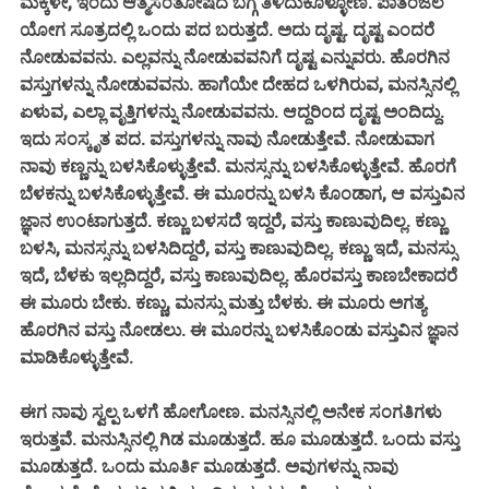
ಮಕ್ಕಳೇ, ಇಂದು ಆತ್ಮಸಂತೋಷದ ಬಗ್ಗೆ ತಿಳಿದುಕೊಳ್ಳೋಣ. ಪಾತಂಜಲ
ಯೋಗ ಸೂತ್ರದಲ್ಲಿ ಒಂದು ಪದ ಬರುತ್ತದೆ. ಅದು ದೃಷ್ಟ. ದೃಷ್ಟ ಎಂದರೆ
ನೋಡುವವನು. ಎಲ್ಲವನ್ನು ನೋಡುವವನಿಗೆ ದೃಷ್ಟ ಎನ್ನುವರು. ಹೊರಗಿನ
ವಸ್ತುಗಳನ್ನು ನೋಡುವವನು. ಹಾಗೆಯೇ ದೇಹದ ಒಳಗಿರುವ, ಮನಸ್ಸಿನಲ್ಲಿ
ಏಳುವ, ಎಲ್ಲಾ ವೃತ್ತಿಗಳನ್ನು ನೋಡುವವನು. ಆದ್ದರಿಂದ ದೃಷ್ಟ ಅಂದಿದ್ದು.
ಇದು ಸಂಸ್ಕೃತ ಪದ. ವಸ್ತುಗಳನ್ನು ನಾವು ನೋಡುತ್ತೇವೆ. ನೋಡುವಾಗ
ನಾವು ಕಣ್ಣನ್ನು ಬಳಸಿಕೊಳ್ಳುತ್ತೇವೆ. ಮನಸ್ಸನ್ನು ಬಳಸಿಕೊಳ್ಳುತ್ತೇವೆ. ಹೊರಗೆ
ಬೆಳಕನ್ನು ಬಳಸಿಕೊಳ್ಳುತ್ತೇವೆ. ಈ ಮೂರನ್ನು ಬಳಸಿ ಕೊಂಡಾಗ, ಆ ವಸ್ತುವಿನ
ಜ್ಞಾನ ಉಂಟಾಗುತ್ತದೆ. ಕಣ್ಣು ಬಳಸದೆ ಇದ್ದರೆ, ವಸ್ತು ಕಾಣುವುದಿಲ್ಲ. ಕಣ್ಣು
ಬಳಸಿ, ಮನಸ್ಸನ್ನು ಬಳಸಿದಿದ್ದರೆ, ವಸ್ತು ಕಾಣುವುದಿಲ್ಲ. ಕಣ್ಣು ಇದೆ, ಮನಸ್ಸು
ಇದೆ, ಬೆಳಕು ಇಲ್ಲದಿದ್ದರೆ, ವಸ್ತು ಕಾಣುವುದಿಲ್ಲ. ಹೊರವಸ್ತು ಕಾಣಬೇಕಾದರೆ
ಈ ಮೂರು ಬೇಕು. ಕಣ್ಣು, ಮನಸ್ಸು ಮತ್ತು ಬೆಳಕು. ಈ ಮೂರು ಅಗತ್ಯ
ಹೊರಗಿನ ವಸ್ತು ನೋಡಲು. ಈ ಮೂರನ್ನು ಬಳಸಿಕೊಂಡು ವಸ್ತುವಿನ ಜ್ಞಾನ
ಮಾಡಿಕೊಳ್ಳುತ್ತೇವೆ.
ಈಗ ನಾವು ಸ್ವಲ್ಪ ಒಳಗೆ ಹೋಗೋಣ. ಮನಸ್ಸಿನಲ್ಲಿ ಅನೇಕ ಸಂಗತಿಗಳು
ಇರುತ್ತವೆ. ಮನುಸ್ಸಿನಲ್ಲಿ ಗಿಡ ಮೂಡುತ್ತದೆ. ಹೂ ಮೂಡುತ್ತದೆ. ಒಂದು ವಸ್ತು
ಮೂಡುತ್ತದೆ. ಒಂದು ಮೂರ್ತಿ ಮೂಡುತ್ತದೆ. ಅವುಗಳನ್ನು ನಾವು