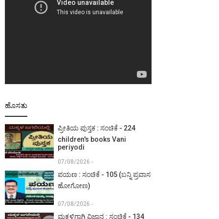
ಹೊಸತು
ಪ್ರೀತಿಯ ಪುಸ್ತಕ : ಸಂಚಿಕೆ - 224
children's books Vani
periyodi
07/08/2026 -
ಪಯಣ : ಸಂಚಿಕೆ - 105 (ಬನ್ನಿ ಪ್ರವಾಸ
ಹೋಗೋಣ)
07/08/2026 -
ಮಕ್ಕಳಿಗಾಗಿ ವಿಜ್ಞಾನ : ಸಂಚಿಕೆ - 134