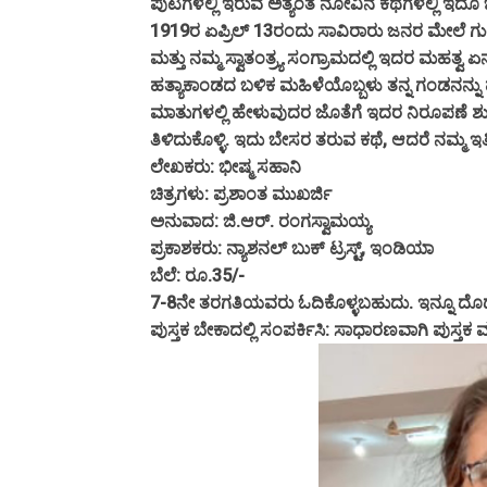
ಪುಟಗಳಲ್ಲಿ ಇರುವ ಅತ್ಯಂತ ನೋವಿನ ಕಥೆಗಳಲ್ಲಿ ಇದೂ
1919ರ ಏಪ್ರಿಲ್ 13ರಂದು ಸಾವಿರಾರು ಜನರ ಮೇಲೆ ಗ
ಮತ್ತು ನಮ್ಮ ಸ್ವಾತಂತ್ರ್ಯ ಸಂಗ್ರಾಮದಲ್ಲಿ ಇದರ ಮಹತ್ವ ಏ
ಹತ್ಯಾಕಾಂಡದ ಬಳಿಕ ಮಹಿಳೆಯೊಬ್ಬಳು ತನ್ನ ಗಂಡನನ್ನು 
ಮಾತುಗಳಲ್ಲಿ ಹೇಳುವುದರ ಜೊತೆಗೆ ಇದರ ನಿರೂಪಣೆ ಶುರ
ತಿಳಿದುಕೊಳ್ಳಿ. ಇದು ಬೇಸರ ತರುವ ಕಥೆ, ಆದರೆ ನಮ್ಮ 
ಲೇಖಕರು: ಭೀಷ್ಮ ಸಹಾನಿ
ಚಿತ್ರಗಳು: ಪ್ರಶಾಂತ ಮುಖರ್ಜಿ
ಅನುವಾದ: ಜಿ.ಆರ್. ರಂಗಸ್ವಾಮಯ್ಯ
ಪ್ರಕಾಶಕರು: ನ್ಯಾಶನಲ್ ಬುಕ್ ಟ್ರಸ್ಟ್, ಇಂಡಿಯಾ
ಬೆಲೆ: ರೂ.35/-
7-8ನೇ ತರಗತಿಯವರು ಓದಿಕೊಳ್ಳಬಹುದು. ಇನ್ನೂ ದೊಡ್ಡ
ಪುಸ್ತಕ ಬೇಕಾದಲ್ಲಿ ಸಂಪರ್ಕಿಸಿ: ಸಾಧಾರಣವಾಗಿ ಪುಸ್ತಕ 