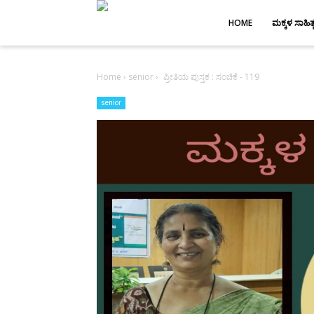
-->
HOME
ಮಕ್ಕಳ ಸಾಹಿತ್
Home
›
senior
›
ಪ್ರೀತಿಯ ಪುಸ್ತಕ : ಸಂಚಿಕೆ - 119
senior