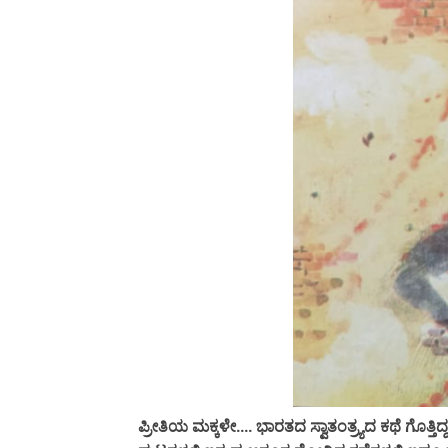
ಪ್ರೀತಿಯ ಮಕ್ಕಳೇ.... ಭಾರತದ ಸ್ವಾತಂತ್ರ್ಯದ ಕಥೆ ಗೊತ್