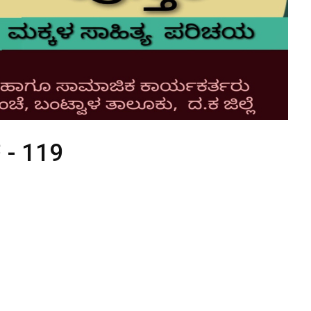
ೆ - 119