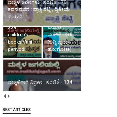
ಪ್ರೀತಿಯ ಪುಸ್ತಕ : ಸಂಚಿಕೆ - 224
children's books Vani periyodi
ಪಯಣ :
ಸಂಚಿಕೆ - 105
ಮಕ್ಕಳಿಗಾಗಿ
(ಬನ್ನಿ ಪ್ರವಾಸ
ವಿಜ್ಞಾನ :
ಹೋಗೋಣ)
ಸಂಚಿಕೆ - 134
ಮಳೆಯ ವಿಶೇಷ ಅನುಭವ : ಸಂಚಿಕೆ -
02
BEST ARTICLES