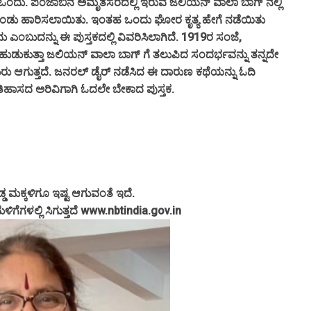
 ಒಂದು. ಪಂಜಾಬಿನ ಅಮೃತಸರದಲ್ಲಿ ಇರುವ ಜಲಿಯನ್ ವಾಲಾ ಬಾಗ್ ನಲ್ಲಿ
ುಂಡು ಹಾರಿಸಲಾಯಿತು. ಇಂತಹ ಒಂದು ಘೋರ ಕೃತ್ಯ ಹೇಗೆ ನಡೆಯಿತು
ನು ಎಂಬುದನ್ನು ಈ ಪುಸ್ತಕದಲ್ಲಿ ವಿವರಿಸಿಲಾಗಿದೆ. 1919ರ ಸಂಜೆ,
ಹುಡುಕುತ್ತಾ ಜಲಿಯನ್ ವಾಲಾ ಬಾಗ್ ಗೆ ತಲುಪಿದ ಸಂದರ್ಭವನ್ನು ತನ್ನದೇ
ು ಆಗುತ್ತದೆ. ಜನರಲ್ ಡೈರ್ ನಡೆಸಿದ ಈ ದಾರುಣ ಕಥೆಯನ್ನು ಓದಿ
ಇತಿಹಾಸದ ಅರಿವಿಗಾಗಿ ಓದಲೇ ಬೇಕಾದ ಪುಸ್ತಕ.
 ಮಕ್ಕಳಿಗೂ ಇಷ್ಟ ಆಗುವಂತೆ ಇದೆ.
ಮಳಿಗೆಗಳಲ್ಲಿ ಸಿಗುತ್ತದೆ www.nbtindia.gov.in