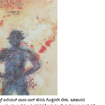
ತಿದ್ದರೆ ಜಲಿಯನ್ ವಾಲಾ ಬಾಗ್ ಹೆಸರು ಗೊತ್ತಿರಲೇ ಬೇಕು. ಇತಿಹಾಸದ