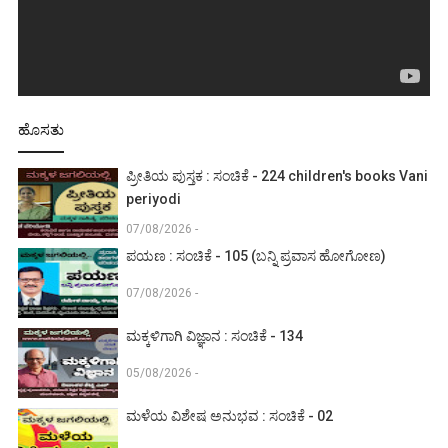
ಹೊಸತು
ಪ್ರೀತಿಯ ಪುಸ್ತಕ : ಸಂಚಿಕೆ - 224 children's books Vani
periyodi
07/08/2026 -
ಪಯಣ : ಸಂಚಿಕೆ - 105 (ಬನ್ನಿ ಪ್ರವಾಸ ಹೋಗೋಣ)
07/08/2026 -
ಮಕ್ಕಳಿಗಾಗಿ ವಿಜ್ಞಾನ : ಸಂಚಿಕೆ - 134
05/08/2026 -
ಮಳೆಯ ವಿಶೇಷ ಅನುಭವ : ಸಂಚಿಕೆ - 02