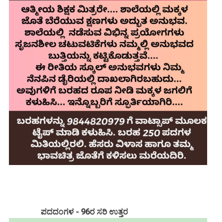
ಪದದಂಗಳ - 96ರ ಸರಿ ಉತ್ತರ