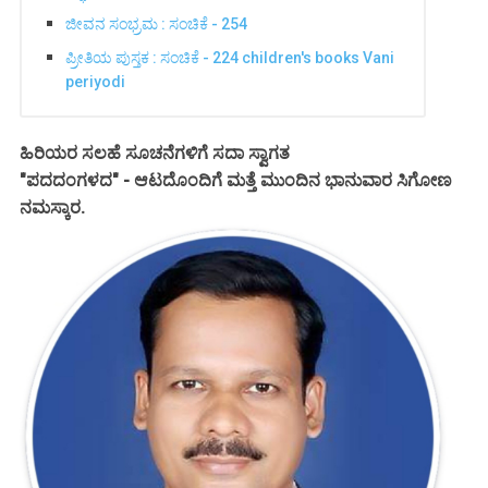
ಜೀವನ ಸಂಭ್ರಮ : ಸಂಚಿಕೆ - 254
ಪ್ರೀತಿಯ ಪುಸ್ತಕ : ಸಂಚಿಕೆ - 224 children's books Vani
periyodi
ಹಿರಿಯರ ಸಲಹೆ ಸೂಚನೆಗಳಿಗೆ ಸದಾ ಸ್ವಾಗತ
"ಪದದಂಗಳದ" - ಆಟದೊಂದಿಗೆ ಮತ್ತೆ ಮುಂದಿನ ಭಾನುವಾರ ಸಿಗೋಣ
ನಮಸ್ಕಾರ.