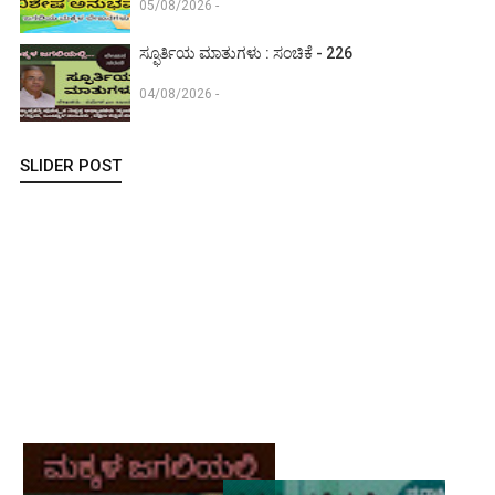
05/08/2026 -
ಸ್ಫೂರ್ತಿಯ ಮಾತುಗಳು : ಸಂಚಿಕೆ - 226
04/08/2026 -
SLIDER POST
ಪ್ರೀತಿಯ ಪುಸ್ತಕ : ಸಂಚಿಕೆ - 224 children's books Vani periyodi