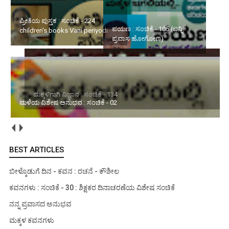
ಪಯಣ : ಸಂಚಿಕೆ - 105 (ಬನ್ನಿ
ಮಕ್ಕಳಿಗಾಗಿ ವಿಜ್ಞಾನ : ಸಂಚಿಕೆ -
ಪ್ರವಾಸ ಹೋಗೋಣ)
134
ಮಳೆಯ ವಿಶೇಷ ಅನುಭವ : ಸಂಚಿಕೆ - 02
BEST ARTICLES
ಬೀಳ್ಕೊಡುಗೆ ದಿನ - ಕವನ : ರಚನೆ - ಕೌಶೀಲ
ಕವನಗಳು : ಸಂಚಿಕೆ - 30 : ಶಿಕ್ಷಕರ ದಿನಾಚರಣೆಯ ವಿಶೇಷ ಸಂಚಿಕೆ
ನನ್ನ ಪ್ರವಾಸದ ಅನುಭವ
ಮಕ್ಕಳ ಕವನಗಳು