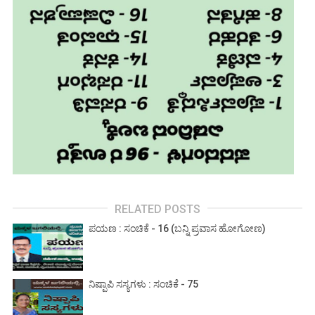
RELATED POSTS
ಪಯಣ : ಸಂಚಿಕೆ - 16 (ಬನ್ನಿ ಪ್ರವಾಸ ಹೋಗೋಣ)
ನಿಷ್ಪಾಪಿ ಸಸ್ಯಗಳು : ಸಂಚಿಕೆ - 75