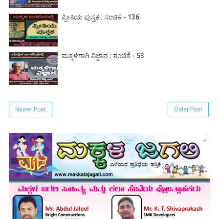
ಪ್ರೀತಿಯ ಪುಸ್ತಕ : ಸಂಚಿಕೆ - 136
ಮಕ್ಕಳಿಗಾಗಿ ವಿಜ್ಞಾನ : ಸಂಚಿಕೆ - 53
Newer Post
Older Post