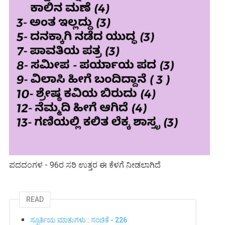
ಪದದಂಗಳ - 96ರ ಸರಿ ಉತ್ತರ ಈ ಕೆಳಗೆ ನೀಡಲಾಗಿದೆ
READ
ಸ್ಫೂರ್ತಿಯ ಮಾತುಗಳು : ಸಂಚಿಕೆ - 226