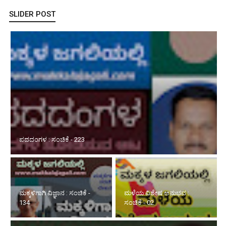
SLIDER POST
ಮಕ್ಕಳಿಗಾಗಿ ವಿಜ್ಞಾನ : ಸಂಚಿಕೆ - 134
ಮಳೆಯ ವಿಶೇಷ ಅನುಭವ :
ಸ್ಫೂರ್ತಿಯ ಮಾತುಗಳು : ಸಂಚಿಕೆ -
ಸಂಚಿಕೆ - 02
226