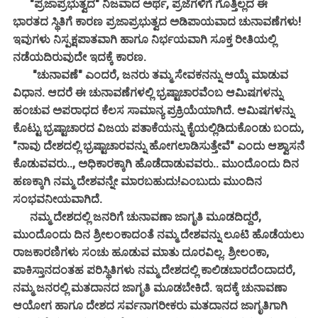
"ಪ್ರಜಾಪ್ರಭುತ್ವದ" ನಿಜವಾದ ಅರ್ಥ, ಪ್ರಜೆಗಳಿಗೆ ಗೊತ್ತಿಲ್ಲದ ಈ
ಭಾರತದ ಸ್ಥಿತಿಗೆ ಕಾರಣ ಪ್ರಜಾಪ್ರಭುತ್ವದ ಅಡಿಪಾಯವಾದ ಚುನಾವಣೆಗಳು!
ಇವುಗಳು ನಿಸ್ಪಕ್ಷಪಾತವಾಗಿ ಹಾಗೂ ನಿರ್ಭಯವಾಗಿ ಸೂಕ್ತ ರೀತಿಯಲ್ಲಿ
ನಡೆಯದಿರುವುದೇ ಇದಕ್ಕೆ ಕಾರಣ.
"ಚುನಾವಣೆ" ಎಂದರೆ, ಜನರು ತಮ್ಮ ಸೇವಕನನ್ನು ಆಯ್ಕೆ ಮಾಡುವ
ವಿಧಾನ. ಆದರೆ ಈ ಚುನಾವಣೆಗಳಲ್ಲಿ ಭ್ರಷ್ಟಾಚಾರವೆಂಬ ಆಮಿಷಗಳನ್ನು
ಹಂಚುವ ಅಪರಾಧದ ಕೆಲಸ ಸಾಮಾನ್ಯ ಪ್ರಕ್ರಿಯೆಯಾಗಿದೆ. ಆಮಿಷಗಳನ್ನು
ಕೊಟ್ಟು ಭ್ರಷ್ಟಾಚಾರದ ವಿಜಯ ಪತಾಕೆಯನ್ನು ಕೈಯಲ್ಲಿಡಿದುಕೊಂಡು ಬಂದು,
"ನಾವು ದೇಶದಲ್ಲಿ ಭ್ರಷ್ಟಾಚಾರವನ್ನು ಹೋಗಲಾಡಿಸುತ್ತೇವೆ" ಎಂದು ಆಶ್ವಾಸನೆ
ಕೊಡುವವರು.., ಅಧಿಕಾರಕ್ಕಾಗಿ ಹೊಡೆದಾಡುವವರು.. ಮುಂದೊಂದು ದಿನ
ಹಣಕ್ಕಾಗಿ ನಮ್ಮ ದೇಶವನ್ನೇ ಮಾರಬಹುದು!ಎಂಬುದು ಮುಂದಿನ
ಸಂಭವನೀಯವಾಗಿದೆ.
ನಮ್ಮ ದೇಶದಲ್ಲಿ ಜನರಿಗೆ ಚುನಾವಣಾ ಜಾಗೃತಿ ಮೂಡದಿದ್ದರೆ,
ಮುಂದೊಂದು ದಿನ ಶ್ರೀಲಂಕಾದಂತೆ ನಮ್ಮ ದೇಶವನ್ನು ಲೂಟಿ ಹೊಡೆಯಲು
ರಾಜಕಾರಣಿಗಳು ಸಂಚು ಹೂಡುವ ಮಾತು ದೂರವಿಲ್ಲ. ಶ್ರೀಲಂಕಾ,
ಪಾಕಿಸ್ತಾನದಂತಹ ಪರಿಸ್ಥಿತಿಗಳು ನಮ್ಮ ದೇಶದಲ್ಲಿ ಕಾಲಿಡಬಾರದೆಂದಾದರೆ,
ನಮ್ಮ ಜನರಲ್ಲಿ ಮತದಾನದ ಜಾಗೃತಿ ಮೂಡಬೇಕಿದೆ. ಇದಕ್ಕೆ ಚುನಾವಣಾ
ಆಯೋಗ ಹಾಗೂ ದೇಶದ ಸರ್ವನಾಗರೀಕರು ಮತದಾನದ ಜಾಗೃತಿಗಾಗಿ