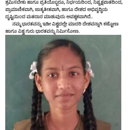
ಶ್ರಮಿಸಬೇಕು ಹಾಗೂ ಪ್ರತಿಯೊಬ್ಬರೂ, ನಿರ್ಭಯದಿಂದ, ನಿಷ್ಪಕ್ಷಪಾತದಿಂದ,
ಪ್ರಾಮಾಣಿಕವಾಗಿ, ಜಾತ್ಯತೀತವಾಗಿ, ಹಾಗೂ ದೇಶದ ಅಭಿವೃದ್ಧಿಯ
ದೃಷ್ಟಿಯಿಂದ ಮತದಾನ ಮಾಡುವುದು ಅವಶ್ಯಕವಾಗಿದೆ..
ನಮ್ಮ ಭಾರತವನ್ನು ಇಡೀ ವಿಶ್ವದಲ್ಲೇ ಮಾದರಿ ದೇಶವನ್ನಾಗಿ ಕಟ್ಟೋಣ
ಹಾಗೂ ವಿಶ್ವ ಗುರು ಭಾರತವನ್ನು ನಿರ್ಮಿಸೋಣ.