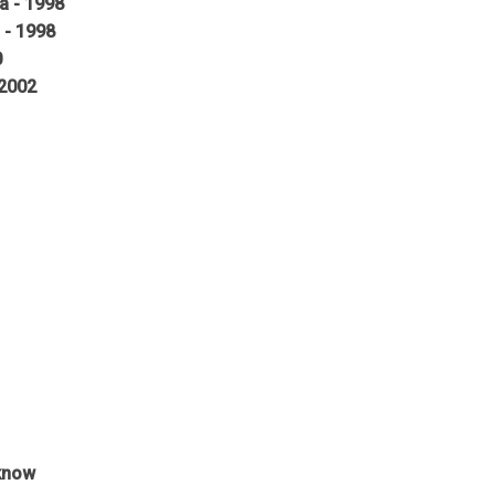
ga - 1998
n - 1998
0
 2002
cknow