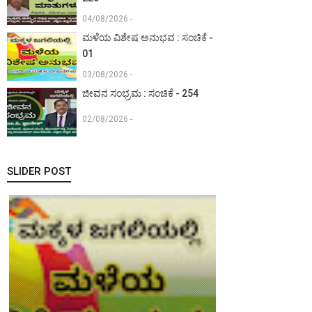
04/08/2026 -
ಮಳೆಯ ವಿಶೇಷ ಅನುಭವ : ಸಂಚಿಕೆ -
01
03/08/2026 -
ಜೀವನ ಸಂಭ್ರಮ : ಸಂಚಿಕೆ - 254
02/08/2026 -
SLIDER POST
ಮಕ್ಕಳ