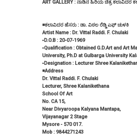
ART GALLERY : ನಾಡಿನ ಹಿರಿಯ ಚಿತ್ರ ಕಲಾವಿದರ ಕಲ
◾ಕಲಾವಿದರ ಹೆಸರು : ಡಾ. ವಿಠಲ ರೆಡ್ಡಿ ಎಫ್ ಚುಳಕಿ
Artist Name : Dr. Vittal Raddi. F. Chulaki
▪️D.O.B : 20-07-1969
▪️Qualification : Obtained G.D.Art and Art 
University, Ph.D at Gulbarga University Kal
▪️Designation : Lecturer Shree Kalaniketha
◾Address
Dr. Vittal Raddi. F. Chulaki
Lecturer, Shree Kalanikethana
School Of Art
No. CA 15,
Near Divyaroopa Kalyana Mantapa,
Vijayanagar 2 Stage
Mysore - 570 017.
Mob : 9844271243