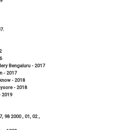
99
7.
2
6
llery Bengaluru - 2017
an - 2017
cknow - 2018
 mysore - 2018
 - 2019
7, 98 2000 , 01, 02 ,