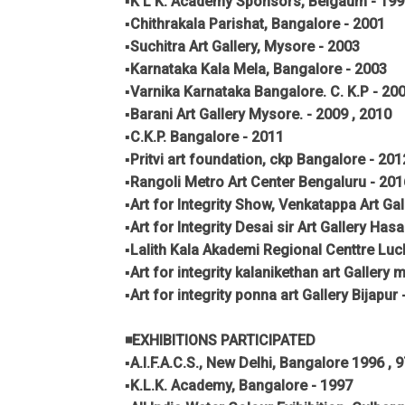
▪️K L K. Academy Sponsors, Belgaum - 19
▪️Chithrakala Parishat, Bangalore - 2001
▪️Suchitra Art Gallery, Mysore - 2003
▪️Karnataka Kala Mela, Bangalore - 2003
▪️Varnika Karnataka Bangalore. C. K.P - 200
▪️Barani Art Gallery Mysore. - 2009 , 2010
▪️C.K.P. Bangalore - 2011
▪️Pritvi art foundation, ckp Bangalore - 201
▪️Rangoli Metro Art Center Bengaluru - 201
▪️Art for Integrity Show, Venkatappa Art Ga
▪️Art for Integrity Desai sir Art Gallery Has
▪️Lalith Kala Akademi Regional Centtre Lu
▪️Art for integrity kalanikethan art Gallery
▪️Art for integrity ponna art Gallery Bijapur
◾EXHIBITIONS PARTICIPATED
▪️A.I.F.A.C.S., New Delhi, Bangalore 1996 , 9
▪️K.L.K. Academy, Bangalore - 1997