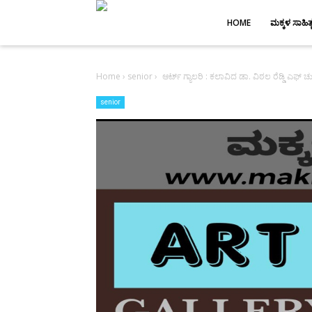
-->
HOME
ಮಕ್ಕಳ ಸಾಹಿತ್
Home
›
senior
›
ಆರ್ಟ್ ಗ್ಯಾಲರಿ : ಕಲಾವಿದ ಡಾ. ವಿಠಲ ರೆಡ್ಡಿ ಎಫ್ ಚು
senior