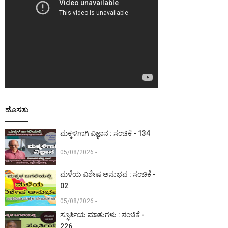
ಹೊಸತು
ಮಕ್ಕಳಿಗಾಗಿ ವಿಜ್ಞಾನ : ಸಂಚಿಕೆ - 134
05/08/2026 -
ಮಳೆಯ ವಿಶೇಷ ಅನುಭವ : ಸಂಚಿಕೆ -
02
05/08/2026 -
ಸ್ಫೂರ್ತಿಯ ಮಾತುಗಳು : ಸಂಚಿಕೆ -
226