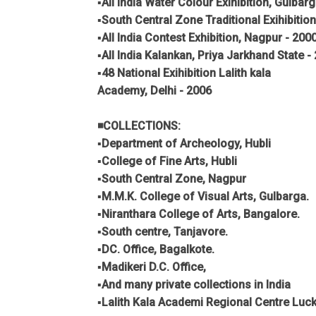
▪️All India Water Colour Exihibition, Gulbar
▪️South Central Zone Traditional Exihibitio
▪️All India Contest Exhibition, Nagpur - 200
▪️All India Kalankan, Priya Jarkhand State -
▪️48 National Exihibition Lalith kala
Academy, Delhi - 2006
◾COLLECTIONS:
▪️Department of Archeology, Hubli
▪️College of Fine Arts, Hubli
▪️South Central Zone, Nagpur
▪️M.M.K. College of Visual Arts, Gulbarga.
▪️Niranthara College of Arts, Bangalore.
▪️South centre, Tanjavore.
▪️DC. Office, Bagalkote.
▪️Madikeri D.C. Office,
▪️And many private collections in India
▪️Lalith Kala Academi Regional Centre Lu