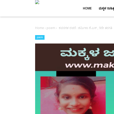
-->
HOME
ಮಕ್ಕಳ ಸಾಹಿತ್
Home
›
poem
›
ಕವನಗಳ ರಚನೆ : ಶರ್ಮಿಳಾ ಕೆ.ಎಸ್ , 9ನೇ ತರಗತಿ
poem