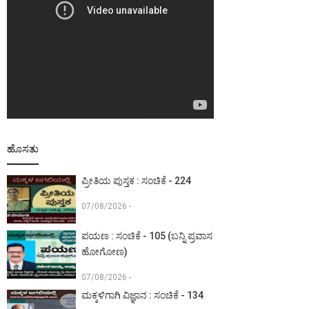
ಹೊಸತು
ಪ್ರೀತಿಯ ಪುಸ್ತಕ : ಸಂಚಿಕೆ - 224
07/08/2026 -
ಪಯಣ : ಸಂಚಿಕೆ - 105 (ಬನ್ನಿ ಪ್ರವಾಸ
ಹೋಗೋಣ)
07/08/2026 -
ಮಕ್ಕಳಿಗಾಗಿ ವಿಜ್ಞಾನ : ಸಂಚಿಕೆ - 134