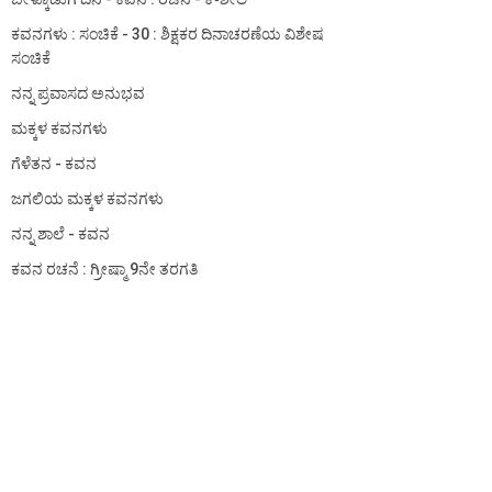
ಕವನಗಳು : ಸಂಚಿಕೆ - 30 : ಶಿಕ್ಷಕರ ದಿನಾಚರಣೆಯ ವಿಶೇಷ
ಸಂಚಿಕೆ
ನನ್ನ ಪ್ರವಾಸದ ಅನುಭವ
ಮಕ್ಕಳ ಕವನಗಳು
ಗೆಳೆತನ - ಕವನ
ಜಗಲಿಯ ಮಕ್ಕಳ ಕವನಗಳು
ನನ್ನ ಶಾಲೆ - ಕವನ
ಕವನ ರಚನೆ : ಗ್ರೀಷ್ಮಾ 9ನೇ ತರಗತಿ