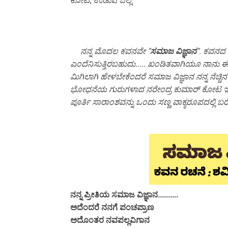
ಕೋಟ, ಉಡುಪಿ ಜಿಲ್ಲೆ.
ನನ್ನ ಮೊದಲ ಕವನವೇ "
ಸಮಾಜ ವಿಜ್ಞಾನ
". ಕವನದ 
ಎಂದೆನಿಸುತ್ತಿರಬಹುದು..... ಖಂಡಿತವಾಗಿಯೂ ನಾನು ಈಗ 
ಮಿಗಿಲಾಗಿ ಹೇಳಬೇಕೆಂದರೆ ಸಮಾಜ ವಿಜ್ಞಾನ ನನ್ನ ನೆಚ್ಚಿ
ಭೋಧನೆಯ ಗುರುಗಳಾದ ನರೇಂದ್ರ ಕುಮಾರ್ ಕೋಟ ಇ
ಪೂರ್ತಿ ಸಾರಾಂಶವನ್ನು ಒಂದು ಸಣ್ಣ ವಾಕ್ಯರೂಪದಲ್ಲಿ
ನನ್ನ ಪ್ರೀತಿಯ ಸಮಾಜ ವಿಜ್ಞಾನ..........
ಅದೆಂದರೆ ನನಗೆ ಪಂಚಪ್ರಾಣ
ಅದೊಂತರ ನವಪಲ್ಲವಿಗಾನ