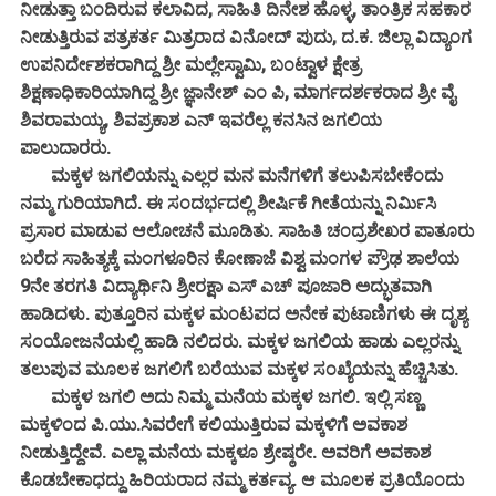
ನೀಡುತ್ತಾ ಬಂದಿರುವ ಕಲಾವಿದ, ಸಾಹಿತಿ ದಿನೇಶ ಹೊಳ್ಳ, ತಾಂತ್ರಿಕ ಸಹಕಾರ
ನೀಡುತ್ತಿರುವ ಪತ್ರಕರ್ತ ಮಿತ್ರರಾದ ವಿನೋದ್ ಪುದು, ದ.ಕ. ಜಿಲ್ಲಾ ವಿದ್ಯಾಂಗ
ಉಪನಿರ್ದೇಶಕರಾಗಿದ್ದ ಶ್ರೀ ಮಲ್ಲೇಸ್ವಾಮಿ, ಬಂಟ್ವಾಳ ಕ್ಷೇತ್ರ
ಶಿಕ್ಷಣಾಧಿಕಾರಿಯಾಗಿದ್ದ ಶ್ರೀ ಜ್ಞಾನೇಶ್ ಎಂ ಪಿ, ಮಾರ್ಗದರ್ಶಕರಾದ ಶ್ರೀ ವೈ
ಶಿವರಾಮಯ್ಯ, ಶಿವಪ್ರಕಾಶ ಎನ್ ಇವರೆಲ್ಲ ಕನಸಿನ ಜಗಲಿಯ
ಪಾಲುದಾರರು.
ಮಕ್ಕಳ ಜಗಲಿಯನ್ನು ಎಲ್ಲರ ಮನ ಮನೆಗಳಿಗೆ ತಲುಪಿಸಬೇಕೆಂದು
ನಮ್ಮ ಗುರಿಯಾಗಿದೆ. ಈ ಸಂದರ್ಭದಲ್ಲಿ ಶೀರ್ಷಿಕೆ ಗೀತೆಯನ್ನು ನಿರ್ಮಿಸಿ
ಪ್ರಸಾರ ಮಾಡುವ ಆಲೋಚನೆ ಮೂಡಿತು. ಸಾಹಿತಿ ಚಂದ್ರಶೇಖರ ಪಾತೂರು
ಬರೆದ ಸಾಹಿತ್ಯಕ್ಕೆ ಮಂಗಳೂರಿನ ಕೋಣಾಜೆ ವಿಶ್ವ ಮಂಗಳ ಪ್ರೌಢ ಶಾಲೆಯ
9ನೇ ತರಗತಿ ವಿದ್ಯಾರ್ಥಿನಿ ಶ್ರೀರಕ್ಷಾ ಎಸ್ ಎಚ್ ಪೂಜಾರಿ ಅದ್ಭುತವಾಗಿ
ಹಾಡಿದಳು. ಪುತ್ತೂರಿನ ಮಕ್ಕಳ ಮಂಟಪದ ಅನೇಕ ಪುಟಾಣಿಗಳು ಈ ದೃಶ್ಯ
ಸಂಯೋಜನೆಯಲ್ಲಿ ಹಾಡಿ ನಲಿದರು. ಮಕ್ಕಳ ಜಗಲಿಯ ಹಾಡು ಎಲ್ಲರನ್ನು
ತಲುಪುವ ಮೂಲಕ ಜಗಲಿಗೆ ಬರೆಯುವ ಮಕ್ಕಳ ಸಂಖ್ಯೆಯನ್ನು ಹೆಚ್ಚಿಸಿತು.
ಮಕ್ಕಳ ಜಗಲಿ ಅದು ನಿಮ್ಮ ಮನೆಯ ಮಕ್ಕಳ ಜಗಲಿ. ಇಲ್ಲಿ ಸಣ್ಣ
ಮಕ್ಕಳಿಂದ ಪಿ.ಯು.ಸಿವರೇಗೆ ಕಲಿಯುತ್ತಿರುವ ಮಕ್ಕಳಿಗೆ ಅವಕಾಶ
ನೀಡುತ್ತಿದ್ದೇವೆ. ಎಲ್ಲಾ ಮನೆಯ ಮಕ್ಕಳೂ ಶ್ರೇಷ್ಠರೇ. ಅವರಿಗೆ ಅವಕಾಶ
ಕೊಡಬೇಕಾಧದ್ದು ಹಿರಿಯರಾದ ನಮ್ಮ ಕರ್ತವ್ಯ. ಆ ಮೂಲಕ ಪ್ರತಿಯೊಂದು