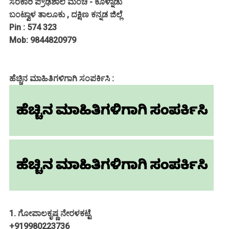
ಸರಕಾರಿ ಪ್ರೌಢಶಾಲೆ ಮಂಚಿ - ಕೊಳ್ನಾಡು
ಬಂಟ್ವಾಳ ತಾಲೂಕು , ದಕ್ಷಿಣ ಕನ್ನಡ ಜಿಲ್ಲೆ
Pin : 574 323
Mob: 9844820979
ಹೆಚ್ಚಿನ ಮಾಹಿತಿಗಳಿಗಾಗಿ ಸಂಪರ್ಕಿಸಿ :
1. ಗೋಪಾಲಕೃಷ್ಣ ನೇರಳಕಟ್ಟೆ
+919980223736