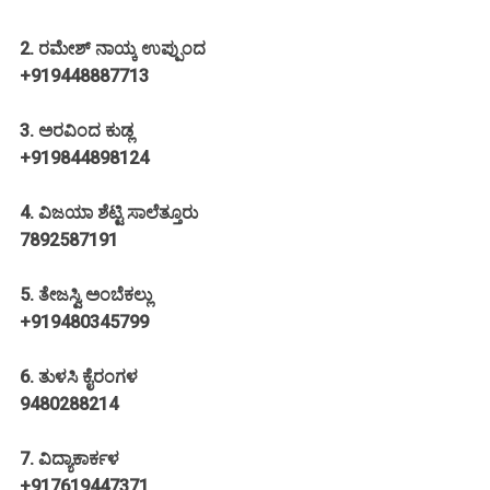
2. ರಮೇಶ್ ನಾಯ್ಕ ಉಪ್ಪುಂದ
+919448887713
3. ಅರವಿಂದ ಕುಡ್ಲ
+919844898124
4. ವಿಜಯಾ ಶೆಟ್ಟಿ ಸಾಲೆತ್ತೂರು
7892587191
5. ತೇಜಸ್ವಿ ಅಂಬೆಕಲ್ಲು
+919480345799
6. ತುಳಸಿ ಕೈರಂಗಳ
9480288214
7. ವಿದ್ಯಾಕಾರ್ಕಳ
+917619447371