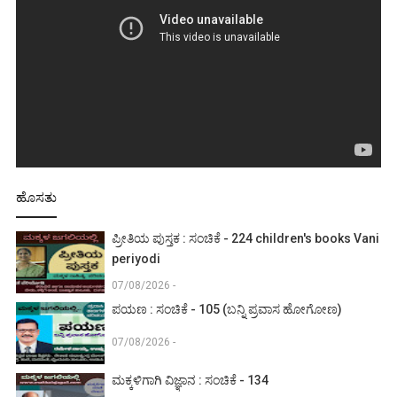
ಹೊಸತು
ಪ್ರೀತಿಯ ಪುಸ್ತಕ : ಸಂಚಿಕೆ - 224 children's books Vani
periyodi
07/08/2026 -
ಪಯಣ : ಸಂಚಿಕೆ - 105 (ಬನ್ನಿ ಪ್ರವಾಸ ಹೋಗೋಣ)
07/08/2026 -
ಮಕ್ಕಳಿಗಾಗಿ ವಿಜ್ಞಾನ : ಸಂಚಿಕೆ - 134