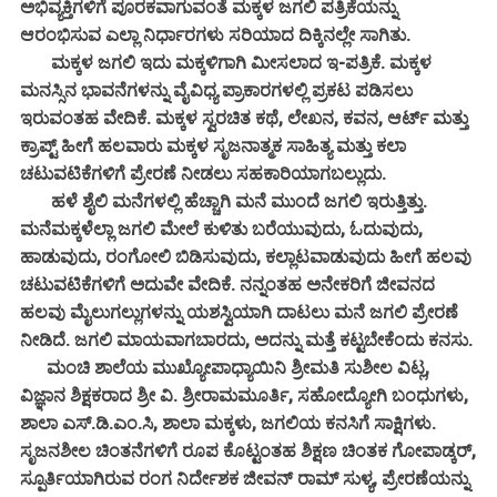
ಅಭಿವ್ಯಕ್ತಿಗಳಿಗೆ ಪೂರಕವಾಗುವಂತೆ ಮಕ್ಕಳ ಜಗಲಿ ಪತ್ರಿಕೆಯನ್ನು
ಆರಂಭಿಸುವ ಎಲ್ಲಾ ನಿರ್ಧಾರಗಳು ಸರಿಯಾದ ದಿಕ್ಕಿನಲ್ಲೇ ಸಾಗಿತು.
ಮಕ್ಕಳ ಜಗಲಿ ಇದು ಮಕ್ಕಳಿಗಾಗಿ ಮೀಸಲಾದ ಇ-ಪತ್ರಿಕೆ. ಮಕ್ಕಳ
ಮನಸ್ಸಿನ ಭಾವನೆಗಳನ್ನು ವೈವಿಧ್ಯ ಪ್ರಾಕಾರಗಳಲ್ಲಿ ಪ್ರಕಟ ಪಡಿಸಲು
ಇರುವಂತಹ ವೇದಿಕೆ. ಮಕ್ಕಳ ಸ್ವರಚಿತ ಕಥೆ, ಲೇಖನ, ಕವನ, ಆರ್ಟ್ ಮತ್ತು
ಕ್ರಾಪ್ಟ್ ಹೀಗೆ ಹಲವಾರು ಮಕ್ಕಳ ಸೃಜನಾತ್ಮಕ ಸಾಹಿತ್ಯ ಮತ್ತು ಕಲಾ
ಚಟುವಟಿಕೆಗಳಿಗೆ ಪ್ರೇರಣೆ ನೀಡಲು ಸಹಕಾರಿಯಾಗಬಲ್ಲುದು.
ಹಳೆ ಶೈಲಿ ಮನೆಗಳಲ್ಲಿ ಹೆಚ್ಚಾಗಿ ಮನೆ ಮುಂದೆ ಜಗಲಿ ಇರುತ್ತಿತ್ತು.
ಮನೆಮಕ್ಕಳೆಲ್ಲಾ ಜಗಲಿ ಮೇಲೆ ಕುಳಿತು ಬರೆಯುವುದು, ಓದುವುದು,
ಹಾಡುವುದು, ರಂಗೋಲಿ ಬಿಡಿಸುವುದು, ಕಲ್ಲಾಟವಾಡುವುದು ಹೀಗೆ ಹಲವು
ಚಟುವಟಿಕೆಗಳಿಗೆ ಅದುವೇ ವೇದಿಕೆ. ನನ್ನಂತಹ ಅನೇಕರಿಗೆ ಜೀವನದ
ಹಲವು ಮೈಲುಗಲ್ಲುಗಳನ್ನು ಯಶಸ್ವಿಯಾಗಿ ದಾಟಲು ಮನೆ ಜಗಲಿ ಪ್ರೇರಣೆ
ನೀಡಿದೆ. ಜಗಲಿ ಮಾಯವಾಗಬಾರದು, ಅದನ್ನು ಮತ್ತೆ ಕಟ್ಟಬೇಕೆಂದು ಕನಸು.
ಮಂಚಿ ಶಾಲೆಯ ಮುಖ್ಯೋಪಾಧ್ಯಾಯಿನಿ ಶ್ರೀಮತಿ ಸುಶೀಲ ವಿಟ್ಲ,
ವಿಜ್ಞಾನ ಶಿಕ್ಷಕರಾದ ಶ್ರೀ ವಿ. ಶ್ರೀರಾಮಮೂರ್ತಿ, ಸಹೋದ್ಯೋಗಿ ಬಂಧುಗಳು,
ಶಾಲಾ ಎಸ್.ಡಿ.ಎಂ.ಸಿ, ಶಾಲಾ ಮಕ್ಕಳು, ಜಗಲಿಯ ಕನಸಿಗೆ ಸಾಕ್ಷಿಗಳು.
ಸೃಜನಶೀಲ ಚಿಂತನೆಗಳಿಗೆ ರೂಪ ಕೊಟ್ಟಂತಹ ಶಿಕ್ಷಣ ಚಿಂತಕ ಗೋಪಾಡ್ಕರ್,
ಸ್ಪೂರ್ತಿಯಾಗಿರುವ ರಂಗ ನಿರ್ದೇಶಕ ಜೀವನ್ ರಾಮ್ ಸುಳ್ಯ, ಪ್ರೇರಣೆಯನ್ನು