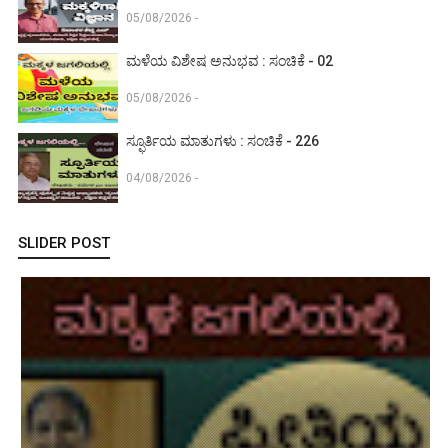
05/08/2026 -
ಮಳೆಯ ವಿಶೇಷ ಅನುಭವ : ಸಂಚಿಕೆ - 02
05/08/2026 -
ಸ್ಫೂರ್ತಿಯ ಮಾತುಗಳು : ಸಂಚಿಕೆ - 226
04/08/2026 -
SLIDER POST