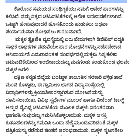
ಕೊರೋನ ಸಮಯದ ಸಂಧಿಗ್ಧತೆಯು ನಮಗೆ ಅನೇಕ ಪಾಠಗಳನ್ನು
ಕಲಿಸಿದೆ. ನಮ್ಮ ನಿತ್ಯದ ಚಟುವಟಿಕೆಗಳಲ್ಲಿ ಅನೇಕ ಬದಲಾವಣೆಗಳಾಗಿವೆ.
ಒಟ್ಟಾಗಿ ಹೇಳುವುದಾದರೆ ಹೊಸತೊಂದು ಹುಡುಕಲು ಅಥವಾ
ಪರ್ಯಾಯವಾಗಿ ಶೋಧಿಸಲು ಕಾರಣವಾಗಿದೆ.
ಮಕ್ಕಳ ಶೈಕ್ಷಣಿಕ ವ್ಯವಸ್ಥೆಯಲ್ಲಿ ಏರು ಪೇರುಗಳಾಗಿ ಡಿಜಿಟಲ್ ಪದ್ಧತಿ
ಸಾಧಕ ಬಾಧಕಗಳ ನಡುವೆಯೇ ಪಾಠ ಬೋಧನೆಗಳನ್ನು ನಡೆಸಬೇಕಾದ
ಅನಿವಾರ್ಯತೆ ಎದುರಾದಂತಹ ಸಂದರ್ಭದಲ್ಲಿ ಮಕ್ಕಳು ನಿತ್ಯ ಕಲಿಕಾ
ಚಟುವಟಿಕೆಯಿಂದ ಇರಬೇಕಾದುದನ್ನು ಮನಗಂಡು ಕಂಡುಕೊಂಡ ಫಲವೇ
ಮಕ್ಕಳ ಜಗಲಿ.
ದಕ್ಷಿಣ ಕನ್ನಡ ಜಿಲ್ಲೆಯ ಬಂಟ್ವಾಳ ತಾಲೂಕಿನ ಸರಕಾರಿ ಪ್ರೌಢ ಶಾಲೆ
ಮಂಚಿ ಕೊಳ್ನಾಡು, ಈ ಗ್ರಾಮೀಣ ಭಾಗದ ವಿದ್ಯಾಸಂಸ್ಥೆಯಲ್ಲಿ
ವಿದ್ಯಾರ್ಥಿಗಳನ್ನು ಕ್ರಿಯಾಶೀಲರನ್ನಾಗಿಸುವ ಯೋಜನೆಯನ್ನು
ರೂಪಿಸಲಾಯಿತು. ವಿವಿಧ ಸ್ಪರ್ಧೆಗಳ ಮೂಲಕ ಹಾಗೂ ವೀಕೆಂಡ್ ಟಾಸ್ಕ್
ಅನ್ನುವ ವೈವಿಧ್ಯ ಚಟುವಟಿಕೆಯ ಮೂಲಕ ಮಕ್ಕಳು ನಿರಂತರವಾಗಿ
ಭಾಗವಹಿಸುವುದನ್ನು ಗಮನಿಸಿಕೊಳ್ಳಲಾಯಿತು. ಮಕ್ಕಳ ಆಸಕ್ತಿ
ಕುತೂಹಲಗಳನ್ನು ಗಮನಿಸಿ ಒಂದು ಹೆಜ್ಜೆ ಮುಂದುವರಿದಂತೆ ಮಕ್ಕಳ
ಪತ್ರಿಕೆಯನ್ನು ನಡೆಸುವ ಚಿಂತನೆ ಆರಂಭವಾಯಿತು. ಮಕ್ಕಳ ಸೃಜನಶೀಲ