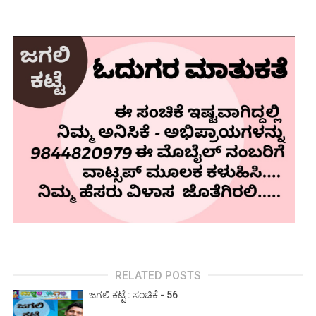
RELATED POSTS
ಜಗಲಿ ಕಟ್ಟೆ : ಸಂಚಿಕೆ - 56