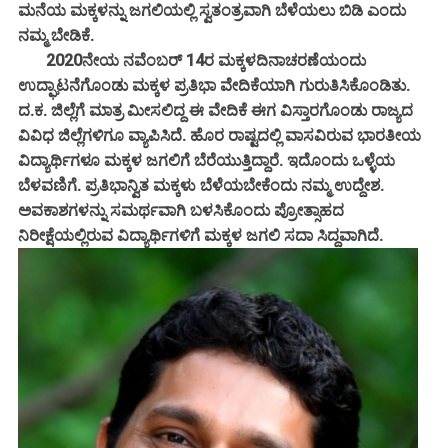
ಮನೆಯ ಮಕ್ಕಳನ್ನು ಜಗಲಿಯಲ್ಲಿ ಸ್ವತಂತ್ರವಾಗಿ ಬೆಳೆಯಲು ಬಿಡಿ ಎಂದು
ನಮ್ಮ ಬೇಡಿಕೆ.
2020ನೇಯ ನವೆಂಬರ್ 14ರ ಮಕ್ಕಳದಿನಾಚರಣೆಯಂದು
ಉದ್ಘಾಟನೆಗೊಂಡು ಮಕ್ಕಳ ಪ್ರತಿಭಾ ವೇದಿಕೆಯಾಗಿ ಗುರುತಿಸಿಕೊಂಡಿತು.
ದ.ಕ. ಜಿಲ್ಲೆಗೆ ಮಾತ್ರ ಮೀಸಲಿದ್ದ ಈ ವೇದಿಕೆ ಈಗ ವಿಸ್ತಾರಗೊಂಡು ರಾಜ್ಯದ
ವಿವಿಧ ಜಿಲ್ಲೆಗಳಿಗೂ ವ್ಯಾಪಿಸಿದೆ. ಹೊರ ರಾಷ್ಟದಲ್ಲಿ ವಾಸವಿರುವ ಭಾರತೀಯ
ವಿದ್ಯಾರ್ಥಿಗಳೂ ಮಕ್ಕಳ ಜಗಲಿಗೆ ಬೆರೆಯುತ್ತಿದ್ದಾರೆ. ಇದೊಂದು ಒಳ್ಳೆಯ
ಬೆಳವಣಿಗೆ. ಪ್ರತಿಭಾನ್ವಿತ ಮಕ್ಕಳು ಬೆಳೆಯಬೇಕೆಂದು ನಮ್ಮ ಉದ್ದೇಶ.
ಅವಕಾಶಗಳನ್ನು ಸಮರ್ಥವಾಗಿ ಬಳಸಿಕೊಂದು ಪ್ರೋತ್ಸಾಹದ
ನಿರೀಕ್ಷೆಯಲ್ಲಿರುವ ವಿದ್ಯಾರ್ಥಿಗಳಿಗೆ ಮಕ್ಕಳ ಜಗಲಿ ಸದಾ ಸಿದ್ದವಾಗಿದೆ.