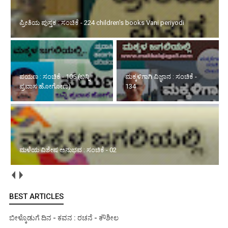
ಪ್ರೀತಿಯ ಪುಸ್ತಕ : ಸಂಚಿಕೆ - 224 children's books Vani periyodi
ಪಯಣ : ಸಂಚಿಕೆ - 105 (ಬನ್ನಿ
ಮಕ್ಕಳಿಗಾಗಿ ವಿಜ್ಞಾನ : ಸಂಚಿಕೆ -
ಪ್ರವಾಸ ಹೋಗೋಣ)
134
ಮಳೆಯ ವಿಶೇಷ ಅನುಭವ : ಸಂಚಿಕೆ - 02
BEST ARTICLES
ಬೀಳ್ಕೊಡುಗೆ ದಿನ - ಕವನ : ರಚನೆ - ಕೌಶೀಲ