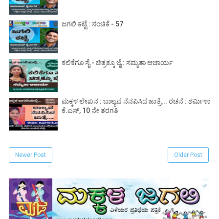
ಜಗಲಿ ಕಟ್ಟೆ : ಸಂಚಿಕೆ - 57
ಕಲಿಕೆಗೂ ಸೈ - ಚಿತ್ರಕ್ಕೂ ಜೈ : ಸಮ್ಯತಾ ಆಚಾರ್ಯ
ಮಕ್ಕಳ ಲೇಖನ : ಬಾಲ್ಯವ ನೆನಪಿಸಿದ ಜಾತ್ರೆ... ರಚನೆ : ಶರ್ಮಿಳಾ
ಕೆ.ಎಸ್, 10 ನೇ ತರಗತಿ
Newer Post
Older Post