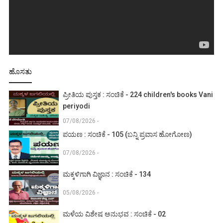
ಹೊಸತು
ಪ್ರೀತಿಯ ಪುಸ್ತಕ : ಸಂಚಿಕೆ - 224 children's books Vani
periyodi
07/08/2026 -
ಪಯಣ : ಸಂಚಿಕೆ - 105 (ಬನ್ನಿ ಪ್ರವಾಸ ಹೋಗೋಣ)
07/08/2026 -
ಮಕ್ಕಳಿಗಾಗಿ ವಿಜ್ಞಾನ : ಸಂಚಿಕೆ - 134
05/08/2026 -
ಮಳೆಯ ವಿಶೇಷ ಅನುಭವ : ಸಂಚಿಕೆ - 02