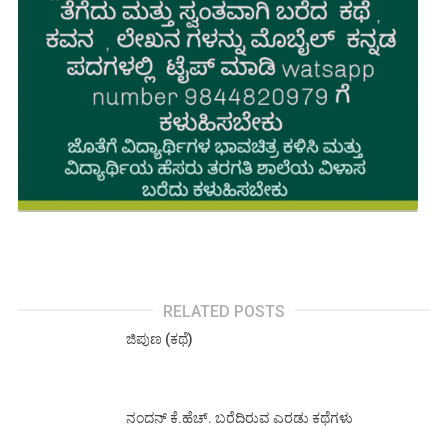
RELATED POSTS
ಜಿಪುಣ (ಕಥೆ)
ನಂದನ್ ಕೆ.ಹೆಚ್. ಬರೆದಿರುವ ಎರಡು ಕಥೆಗಳು