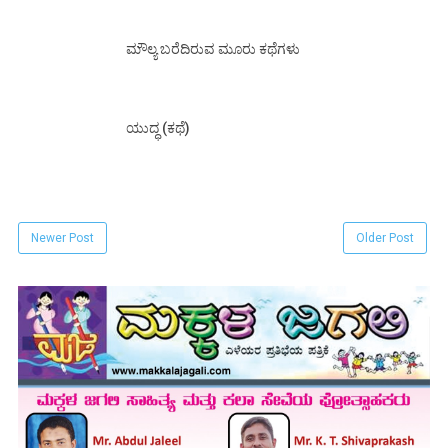
ಮೌಲ್ಯ ಬರೆದಿರುವ ಮೂರು ಕಥೆಗಳು
ಯುದ್ಧ (ಕಥೆ)
Newer Post
Older Post