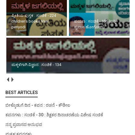
ಪಯಣ : ಸಂಚಿಕೆ - 105 (ಬನ್ನಿ
ಪ್ರವಾಸ ಹೋಗೋಣ)
ಮಕ್ಕಳಿಗಾಗಿ ವಿಜ್ಞಾನ : ಸಂಚಿಕೆ - 134
ಮಳೆಯ ವಿಶೇಷ ಅನುಭವ : ಸಂಚಿಕೆ - 02
BEST ARTICLES
ಬೀಳ್ಕೊಡುಗೆ ದಿನ - ಕವನ : ರಚನೆ - ಕೌಶೀಲ
ಕವನಗಳು : ಸಂಚಿಕೆ - 30 : ಶಿಕ್ಷಕರ ದಿನಾಚರಣೆಯ ವಿಶೇಷ ಸಂಚಿಕೆ
ನನ್ನ ಪ್ರವಾಸದ ಅನುಭವ
ಮಕ್ಕಳ ಕವನಗಳು