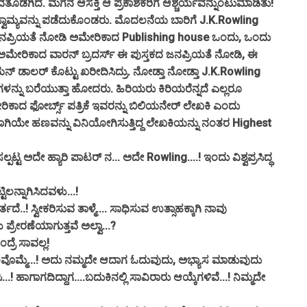
ತೊಡಗಿದ. ಮಗನ‌ ಆಸಕ್ತಿ ಆ ಪ್ರಕಾಶಕರಿಗೆ ಆಶ್ಚರ್ಯವನ್ನುಂಟುಮಾಡಿತು!
 ಸ್ವಾಮ್ಯವನ್ನು ಪಡೆದುಕೊಂಡರು. ಮೊದಲನೆಯ ಬಾರಿಗೆ J.K.Rowling
 ಜನಪ್ರಿಯತೆ ನೋಡಿ ಅಮೇರಿಕಾದ Publishing house ಒಂದು, ಒಂದು
ತು. ಅಮೇರಿಕಾದ ವಾರನ್ ಬ್ರದರ್ಸ್ ಈ ಪುಸ್ತಕದ ಜನಪ್ರಿಯತೆ ನೋಡಿ, ಈ
್ ಡಾಲರ್ ಕೊಟ್ಟು ಖರೀದಿಸಿದ್ರು. ನೋಡ್ತಾ ನೋಡ್ತಾ J.K.Rowling
ನ್ನು ಬರೆಯುತ್ತಾ ಹೋದರು. ಹಿರಿಯರು ಕಿರಿಯರೆನ್ನದೆ ಎಲ್ಲರೂ
ಅಮೇರಿಕಾದ ಫೋರ್ಬ್ಸ್ ಪತ್ರಿಕೆ ಇವರನ್ನು ಬಿಲಿಯನೇರ್ ಲೇಖಕಿ ಎಂದು
ಗಿಯೇ ಹಣವನ್ನು ವಿನಿಯೋಗಿಸುತ್ತಿದ್ದ ಲೇಖಕಿಯನ್ನು ನಂತರ Highest
ಟ್ಟ ಅದೇ ಹ್ಯಾರಿ ಪಾಟರ್ ನ... ಅದೇ Rowling....! ಇಂದು ವಿಶ್ವಪ್ರಸಿದ್ಧ
ಲನ್ನಾಗಿಸಿದವಳು...!
‌! ಸ್ವೀಕರಿಸುವ ತಾಳ್ಮೆ.... ಸಾಧಿಸುವ ಉತ್ಸಾಹಕ್ಕಾಗಿ ನಾವು
ರೇರಣೆಯಾಗುತ್ತವೆ ಅಲ್ವಾ...?
ರೆ ಸಾವಲ್ಲ!
ವೊಮ್ಮೆ...! ಅದು ನಮ್ಮದೇ ಆದಾಗ ಓದುವುದು, ಅಭ್ಯಾಸ ಮಾಡುವುದು
..! ಹಾಗಾಗದಿದ್ದಾಗ....ಬದುಕಿನಲ್ಲಿ ಸಾವಿರಾರು ಆಯ್ಕೆಗಳಿವೆ...! ನಿಮ್ಮದೇ