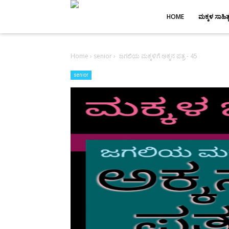
-->
HOME
ಮಕ್ಕಳ ಸಾಹಿತ್
Home
›
senior
›
ಜಗಲಿಯ ಮಕ್ಕಳಿಗೆ ಅಕ್ಕನ ಪತ್ರ - 45
senior