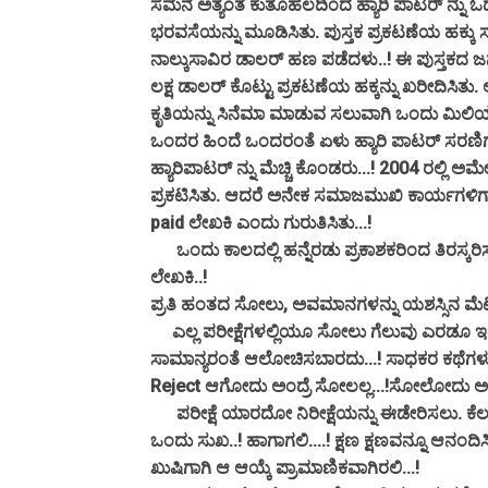
ಸಮನೆ ಅತ್ಯಂತ ಕುತೂಹಲದಿಂದ ಹ್ಯಾರಿ ಪಾಟರ್ ನ್ನು ಓದ
ಭರವಸೆಯನ್ನು ಮೂಡಿಸಿತು. ಪುಸ್ತಕ ಪ್ರಕಟಣೆಯ ಹಕ್ಕು
ನಾಲ್ಕುಸಾವಿರ ಡಾಲರ್ ಹಣ ಪಡೆದಳು..! ಈ ಪುಸ್ತಕದ
ಲಕ್ಷ ಡಾಲರ್ ಕೊಟ್ಟು ಪ್ರಕಟಣೆಯ‌ ಹಕ್ಕನ್ನು ಖರೀದಿಸಿ
ಕೃತಿಯನ್ನು ಸಿನೆಮಾ ಮಾಡುವ ಸಲುವಾಗಿ ಒಂದು ಮಿಲಿಯನ
ಒಂದರ ಹಿಂದೆ ಒಂದರಂತೆ ಏಳು ಹ್ಯಾರಿ ಪಾಟರ್ ಸರಣಿಗಳ
ಹ್ಯಾರಿ‌ಪಾಟರ್ ನ್ನು ಮೆಚ್ಚಿ ಕೊಂಡರು...! 2004 ರಲ್ಲಿ 
ಪ್ರಕಟಿಸಿತು. ಆದರೆ ಅನೇಕ ಸಮಾಜಮುಖಿ ಕಾರ್ಯಗಳಿಗಾ
paid ಲೇಖಕಿ ಎಂದು ಗುರುತಿಸಿತು...!
ಒಂದು ಕಾಲದಲ್ಲಿ ಹನ್ನೆರಡು ಪ್ರಕಾಶಕರಿಂದ ತಿರಸ್ಕರಿಸಲ್ಪ
ಲೇಖಕಿ..!
ಪ್ರತಿ ಹಂತದ ಸೋಲು, ಅವಮಾನಗಳನ್ನು ಯಶಸ್ಸಿನ‌ ಮೆಟ್ಟಿ
ಎಲ್ಲ ಪರೀಕ್ಷೆಗಳಲ್ಲಿಯೂ ಸೋಲು ಗೆಲುವು ಎರಡೂ ಇರ್ತದೆ..
ಸಾಮಾನ್ಯರಂತೆ ಆಲೋಚಿಸಬಾರದು...! ಸಾಧಕರ ಕಥೆಗಳು ಪ್
Reject ಆಗೋದು ಅಂದ್ರೆ ಸೋಲಲ್ಲ...!ಸೋಲೋದು ಅಂದ್
ಪರೀಕ್ಷೆ ಯಾರದೋ ನಿರೀಕ್ಷೆಯನ್ನು ಈಡೇರಿಸಲು. ಕೆಲ
ಒಂದು ಸುಖ..! ಹಾಗಾಗಲಿ....! ಕ್ಷಣ ಕ್ಷಣವನ್ನೂ ಆನಂದಿಸಿ.
ಖುಷಿಗಾಗಿ ಆ ಆಯ್ಕೆ ಪ್ರಾಮಾಣಿಕವಾಗಿರಲಿ...!