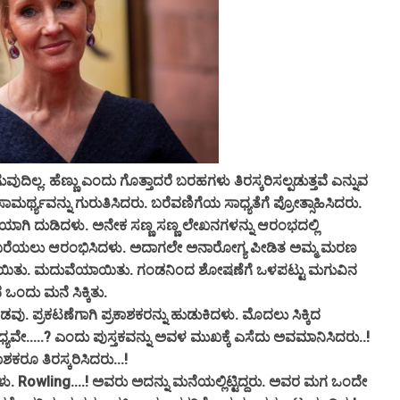
ಿಲ್ಲ. ಹೆಣ್ಣು ಎಂದು ಗೊತ್ತಾದರೆ ಬರಹಗಳು ತಿರಸ್ಕರಿಸಲ್ಪಡುತ್ತವೆ ಎನ್ನುವ
ಸಾಮರ್ಥ್ಯವನ್ನು ಗುರುತಿಸಿದರು. ಬರೆವಣಿಗೆಯ ಸಾಧ್ಯತೆಗೆ ಪ್ರೋತ್ಸಾಹಿಸಿದರು.
ಾಗಿ ದುಡಿದಳು. ಅನೇಕ ಸಣ್ಣ ಸಣ್ಣ ಲೇಖನಗಳನ್ನು ಆರಂಭದಲ್ಲಿ
್ ಕಥೆ ಬರೆಯಲು ಆರಂಭಿಸಿದಳು. ಅದಾಗಲೇ ಅನಾರೋಗ್ಯ ಪೀಡಿತ ಅಮ್ಮ ಮರಣ
ಚಾಯಿತು. ಮದುವೆಯಾಯಿತು. ಗಂಡನಿಂದ ಶೋಷಣೆಗೆ ಒಳಪಟ್ಟು ಮಗುವಿನ
ಂದು ಮನೆ ಸಿಕ್ಕಿತು.
ಂಡವು. ಪ್ರಕಟಣೆಗಾಗಿ ಪ್ರಕಾಶಕರನ್ನು ಹುಡುಕಿದಳು. ಮೊದಲು ಸಿಕ್ಕಿದ
ಧ್ಯವೇ.....? ಎಂದು ಪುಸ್ತಕವನ್ನು ಅವಳ ಮುಖಕ್ಕೆ ಎಸೆದು‌ ಅವಮಾನಿಸಿದರು..!
ಕಾಶಕರೂ ತಿರಸ್ಕರಿಸಿದರು...!
ಳು. Rowling....! ಅವರು ಅದನ್ನು ಮನೆಯಲ್ಲಿಟ್ಟಿದ್ದರು. ಅವರ ಮಗ ಒಂದೇ