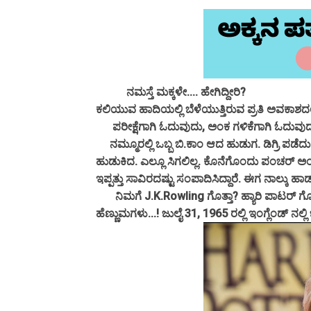
ನಮಸ್ತೆ ಮಕ್ಕಳೇ.... ಹೇಗಿದ್ದೀರಿ?
ಕಲಿಯುವ ಹಾದಿಯಲ್ಲಿ ಬೆಳೆಯುತ್ತಿರುವ ಪ್ರತಿ ಅವಕಾಶದಲ
ಪರೀಕ್ಷೆಗಾಗಿ ಓದುವುದು, ಅಂಕ ಗಳಿಕೆಗಾಗಿ ಓದುವುದು..
ನಮ್ಮೂರಲ್ಲಿ ಒಬ್ಬ ಬಿ.ಕಾಂ ಆದ ಹುಡುಗ. ಡಿಗ್ರಿ ಪಡೆದುಕ
ಹುಡುಕಿದ. ಎಲ್ಲೂ ಸಿಗಲಿಲ್ಲ. ಕೊನೆಗೊಂದು ಪಂಚರ್
ಇಪ್ಪತ್ತು ಸಾವಿರದಷ್ಟು ಸಂಪಾದಿಸಿದ್ದಾರೆ. ಈಗ ನಾಲ್ಕ
ನಿಮಗೆ J.K.Rowling ಗೊತ್ತಾ? ಹ್ಯಾರಿ ಪಾಟರ್ ಗೊತ್ತಿ
ಹೆಣ್ಣುಮಗಳು...! ಜುಲೈ 31, 1965 ರಲ್ಲಿ ಇಂಗ್ಲೆಂಡ್ ನಲ