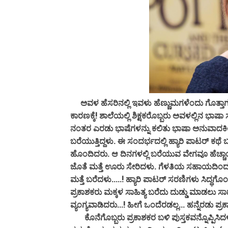
ಅವಳ ಹೆಸರಿನಲ್ಲಿ ಇವಳು ಹೆಣ್ಣುಮಗಳೆಂದು ಗೊತ್ತಾಗುವುದ
ಕಾರಣಕ್ಕೆ! ಶಾಲೆಯಲ್ಲಿ ಶಿಕ್ಷಕರೊಬ್ಬರು ಅವಳಲ್ಲಿನ ಭಾಷಾ 
ನಂತರ ಎರಡು ಭಾಷೆಗಳನ್ನು ಕಲಿತು ಭಾಷಾ ಅನುವಾದಕಿಯ
ಬರೆಯುತ್ತಿದ್ದಳು. ಈ ಸಂದರ್ಭದಲ್ಲಿ ಹ್ಯಾರಿ ಪಾಟರ
ಹೊಂದಿದರು. ಆ ದಿನಗಳಲ್ಲಿ ಬರೆಯುವ ವೇಗವೂ ಹೆಚ್
ಜೊತೆ ಮತ್ತೆ ಊರು ಸೇರಿದಳು. ಗೆಳತಿಯ ಸಹಾಯದಿಂದ ಒ
ಮತ್ತೆ ಬರೆದಳು.....! ಹ್ಯಾರಿ ಪಾಟರ್ ಸರಣಿಗಳು ಸಿದ್ಧಗೊ
ಪ್ರಕಾಶಕರು ಮಕ್ಕಳ ಸಾಹಿತ್ಯ ಬರೆದು ದುಡ್ಡು ಮಾಡಲು ಸಾ
ವ್ಯಂಗ್ಯವಾಡಿದರು...! ಹೀಗೆ ಒಂದೆರಡಲ್ಲ... ಹನ್ನೆರಡು ಪ್ರ
‌ಕೊನೆಗೊಬ್ಬರು ಪ್ರಕಾಶಕರ ಬಳಿ ಪುಸ್ತಕವನ್ನೊಪ್ಪಿಸಿದ