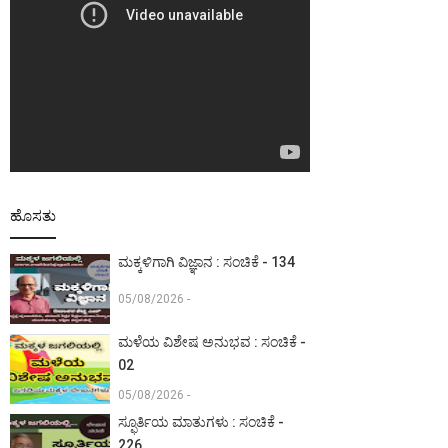
ಹೊಸತು
ಮಕ್ಕಳಿಗಾಗಿ ವಿಜ್ಞಾನ : ಸಂಚಿಕೆ - 134
05/08/2026 -
ಮಳೆಯ ವಿಶೇಷ ಅನುಭವ : ಸಂಚಿಕೆ -
02
05/08/2026 -
ಸ್ಫೂರ್ತಿಯ ಮಾತುಗಳು : ಸಂಚಿಕೆ -
226