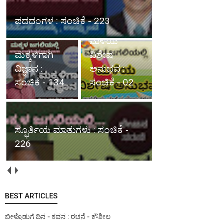
ಮಕ್ಕಳಿಗಾಗಿ ವಿಜ್ಞಾನ : ಸಂಚಿಕೆ - 134
ಮಳೆಯ
ವಿಶೇಷ
ಸ್ಫೂರ್ತಿಯ
ಅನುಭವ :
ಮಾತುಗಳು :
ಸಂಚಿಕೆ - 02
ಸಂಚಿಕೆ - 226
ಮಳೆಯ ವಿಶೇಷ ಅನುಭವ : ಸಂಚಿಕೆ -
01
BEST ARTICLES
ಬೀಳ್ಕೊಡುಗೆ ದಿನ - ಕವನ : ರಚನೆ - ಕೌಶೀಲ