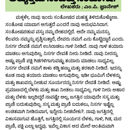
ಮಕ್ಕಳೇ, ನಾವು ಇಂದು ಸಂತೋಷದ ಮಹತ್ವ ತಿಳಿದುಕೊಳ್ಳೋಣ.
ಸಂತೋಷ ಯಾವಾಗ ಆಗುತ್ತದೆ ಎಂದರೆ ನಾವು ಅನುಭವಿಸಿದಾಗ.
ಸಂತೋಷಪಡುವ ವಸ್ತು ನಮ್ಮ ದೇಹದಲ್ಲಿದೆ. ಅದೇ ನಮ್ಮ ಮನಸ್ಸು.
ಕೆಲವರು ನಮ್ಮನ್ನು ಪ್ರಶ್ನಿಸುತ್ತಾರೆ, ದೇವರು ನಮಗೆ ಏನು ಕೊಟ್ಟಿದ್ದಾನೆ ಎಂದು.
ನಿಸರ್ಗ ದೇವತೆ ನಮಗೆ ಉಸಿರಾಡಲು ಗಾಳಿ ನೀಡಿದೆ. ನಾವು ಗಾಳಿ ತಯಾರು
ಮಾಡಲು ಆಗುವುದಿಲ್ಲ. ನಿಸರ್ಗ ದೇವತೆ ನೀರು ನೀಡಿದೆ. ನಾವು ನೀರನ್ನು
ಅಷ್ಟು ಪ್ರಾಣಿ ಪಕ್ಷಿ ಗಿಡಗಳಿಗಾಗುವಷ್ಟು ತಯಾರು ಮಾಡಲು ಸಾಧ್ಯವಿಲ್ಲ.
ನಿಸರ್ಗ ದೇವತೆ ನಮಗೆ ಕಾಳು ಕಡ್ಡಿ ಹಣ್ಣು ಮತ್ತು ತರಕಾರಿ ನೀಡಿದೆ. ಇದನ್ನು
ಕೂಡ ನಾವು ತಯಾರು ಮಾಡಲು ಆಗುವುದಿಲ್ಲ. ಇಡೀ ಭೂಮಿಗೆ ಬೆಳಕನ್ನು
ಮತ್ತು ಶಾಖವನ್ನು ನೀಡುವ ಸೂರ್ಯನನ್ನು ನಿಸರ್ಗ ದೇವತೆ ನೀಡಿದೆ. ಅಷ್ಟು
ಪ್ರಮಾಣದಲ್ಲಿ ಬೆಳಕು ಮತ್ತು ಶಾಖ ನೀಡಲು ಸಾಧ್ಯವಿಲ್ಲ. ಗಾಳಿ ನೀರು ಆಹಾರ
ಮತ್ತು ಬೆಳಕು ಇಲ್ಲದಿದ್ದರೆ ನಾವಷ್ಟೇ ಅಲ್ಲ, ಜಗತ್ತಿನ ಯಾವುದೇ ಸಸ್ಯ ಮತ್ತು
ಪ್ರಾಣಿ ಬದುಕುವುದಿಲ್ಲ. ಸಸ್ಯ ಮತ್ತು ಪ್ರಾಣಿ ಬದುಕಲು, ನಿಸರ್ಗ ಇಷ್ಟೆಲ್ಲ
ಉಚಿತವಾಗಿ ನೀಡಿರುವಾಗ, ಇನ್ನೇನು ನೀಡಬೇಕು?. ನಾವು ಜಗತ್ತಿನಲ್ಲಿ
ವಿಕಾಸವಾಗುವ ಹೊತ್ತಿಗೆ, ಜಗತ್ತಿನಲ್ಲಿ ಸೂರ್ಯನ ಬೆಳಕು, ಗಾಳಿ, ಗಿಡ, ಮರ
ಪ್ರಾಣಿ, ಪಕ್ಷಿ ಎಲ್ಲಾ ಇದ್ದವು. ಇವೆಲ್ಲ ವಿಕಾಸ ಆದ ಮೇಲೆ ಅಂತಿಮವಾಗಿ