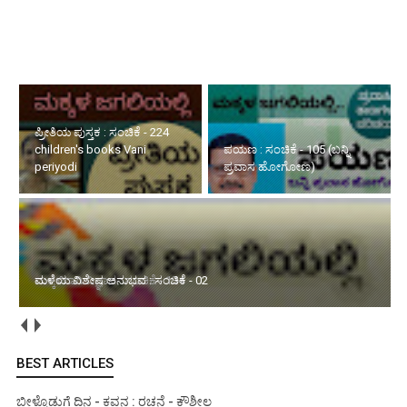
ಪ್ರೀತಿಯ ಪುಸ್ತಕ : ಸಂಚಿಕೆ - 224 children's books Vani periyodi
ಪಯಣ : ಸಂಚಿಕೆ - 105 (ಬನ್ನಿ
ಮಕ್ಕಳಿಗಾಗಿ ವಿಜ್ಞಾನ : ಸಂಚಿಕೆ -
ಪ್ರವಾಸ ಹೋಗೋಣ)
134
ಮಳೆಯ ವಿಶೇಷ ಅನುಭವ : ಸಂಚಿಕೆ - 02
BEST ARTICLES
ಬೀಳ್ಕೊಡುಗೆ ದಿನ - ಕವನ : ರಚನೆ - ಕೌಶೀಲ