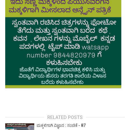
RELATED POSTS
ಮಕ್ಕಳಿಗಾಗಿ ವಿಜ್ಞಾನ : ಸಂಚಿಕೆ - 87