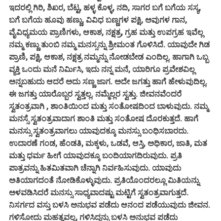
ಇದರಲ್ಲಿ ಗಿರಿ, ಶಿಖರ, ಬೆಟ್ಟ, ಹಳ್ಳ ಕೊಳ್ಳ, ನದಿ, ಸಾಗರ ಬಗೆ ಬಗೆಯ ಸಸ್ಯ,
ಬಗೆ ಬಗೆಯ ಹೂವು ಹಣ್ಣು, ವಿವಿಧ ಬಣ್ಣಗಳ ಪಕ್ಷಿ, ಅವುಗಳ ಗಾನ,
ವೈವಿಧ್ಯಮಯ ಪ್ರಾಣಿಗಳು, ಆಕಾಶ, ನಕ್ಷತ್ರ, ಗ್ರಹ ಮತ್ತು ಉಪಗ್ರಹ ಇವೆಲ್ಲ
ನಮ್ಮ ಕಣ್ಣು ತುಂಬಿ ನಮ್ಮ ಮನಸ್ಸನ್ನು ಶ್ರೀಮಂತ ಗೊಳಿಸಿದೆ. ಯಾವುದೇ ಗಿಡ
ಪ್ರಾಣಿ, ಪಕ್ಷಿ, ಆಕಾಶ, ನಕ್ಷತ್ರ ನಮ್ಮನ್ನು ನೋಡಬೇಡ ಎಂದಿಲ್ಲ. ಹಾಗಾಗಿ ಒಬ್ಬ
ವ್ಯಕ್ತಿ ಒಂದು ಮನೆ ನಿರ್ಮಿಸಿ, ಇದು ನನ್ನ ಮನೆ, ಯಾರಿಗೂ ಪ್ರವೇಶವಿಲ್ಲ
ಅನ್ನಬಹುದು ಆದರೆ ಅದು ಸಣ್ಣ ಜಾಗ. ಅದೇ ಜಗತ್ತು ಹಾಗೆ ಹೇಳುವುದಿಲ್ಲ.
ಈ ಜಗತ್ತು ಯಾರೊಬ್ಬರ ಸ್ವತ್ತಲ್ಲ. ನಮ್ಮೆಲ್ಲರ ಸ್ವತ್ತು. ಜೀವನವೆಂದರೆ
ಸ್ವತಂತ್ರವಾಗಿ , ಶಾಂತಿಯಿಂದ ಮತ್ತು ಸಂತೋಷದಿಂದ ಬಾಳುವುದು. ನಮ್ಮ
ಮನಸ್ಸೆ ಸ್ವತಂತ್ರವಾದಾಗ ಶಾಂತಿ ಮತ್ತು ಸಂತೋಷ ದೊರಕುತ್ತದೆ. ಹಾಗೆ
ಮನಸ್ಸು ಸ್ವತಂತ್ರವಾಗಲು ಯಾವುದಕ್ಕೂ ಮನಸ್ಸು ಬಂಧಿಸಬಾರದು.
ಉದಾರಣೆ ಗಂಡ, ಹೆಂಡತಿ, ಮಕ್ಕಳು, ಒಡವೆ, ಆಸ್ತಿ, ಅಧಿಕಾರ, ಜಾತಿ, ಮತ
ಮತ್ತು ಧರ್ಮ ಹೀಗೆ ಯಾವುದಕ್ಕೂ ಬಂದಿಯಾಗದಿರುವುದು. ಪ್ರತಿ
ಪಾತ್ರವನ್ನು ಹಿತಮಿತವಾಗಿ ಚೆನ್ನಾಗಿ ನಿರ್ವಹಿಸುವುದು. ಯಾವುದು
ಅತಿಯಾಗದಂತೆ ನೋಡಿಕೊಳ್ಳುವುದು. ಪ್ರತಿಯೊಂದರಲ್ಲೂ ಮಿತಿಯನ್ನು
ಅಳವಡಿಸಿದರೆ ಮನಸ್ಸು ಸಾಧ್ಯವಾದಷ್ಟು ಮಟ್ಟಿಗೆ ಸ್ವತಂತ್ರವಾಗುತ್ತದೆ.
ನಿಸರ್ಗದ ವಸ್ತು ಬಳಸಿ ಅನುಭವ ಪಡೆದು ಆನಂದ ಪಡೆಯುವುದು ಜೀವನ.
ಗಳಿಸೋದು ಮಹತ್ವವಲ್ಲ, ಗಳಿಸಿದ್ದನ್ನು ಬಳಸಿ ಅನುಭವ ಪಡೆದು