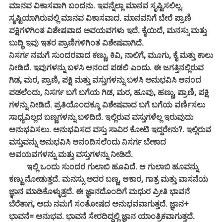
ಮಾನವ ವಿಕಾಸವಾಗಿ ಬಂದನು. ಇವನ್ನೆಲ್ಲಾ ಮಾನವ ಸೃಷ್ಟಿಸಲಿಲ್ಲ.
ಸೃಷ್ಟಿಯಾಗಿರುವಲ್ಲಿ ಮಾನವ ವಿಕಾಸವಾದ. ಮಾನವನಿಗೆ ಬೇರೆ ಪ್ರಾಣಿ
ಪಕ್ಷಿಗಳಿಗಿಂತ ವಿಶೇಷವಾದ ಅವಯವಗಳು ಇದೆ. ಕೈಯಿದೆ, ಮನಸ್ಸು ಮತ್ತು
ಬುದ್ಧಿ ಇವು ಇತರ ಪ್ರಾಣಿಗಳಿಗಿಂತ ವಿಶೇಷವಾಗಿದೆ.
ನಿಸರ್ಗ ನಮಗೆ ಸುಂದರವಾದ ಕಣ್ಣು, ಕಿವಿ, ನಾಲಿಗೆ, ಮೂಗು, ಕೈ ಮತ್ತು ಕಾಲು
ನೀಡಿದೆ. ಇವುಗಳನ್ನು ಬಳಸಿ ಆನಂದ ಪಡಲಿ ಎಂದು. ಈ ಜಗತ್ತಿನಲ್ಲಿರುವ
ಗಿಡ, ಮರ, ಪ್ರಾಣಿ, ಪಕ್ಷಿ ಮತ್ತು ವಸ್ತುಗಳನ್ನು ಬಳಸಿ ಅನುಭವಿಸಿ ಆನಂದ
ಪಡಲೆಂದು, ನಿಸರ್ಗ ಬಗೆ ಬಗೆಯ ಗಿಡ, ಮರ, ಹೂವು, ಹಣ್ಣು, ಪ್ರಾಣಿ, ಪಕ್ಷಿ
ಗಳನ್ನು ನೀಡಿದೆ. ಪ್ರತಿಯೊಂದಕ್ಕೂ ವಿಶೇಷವಾದ ಬಗೆ ಬಗೆಯ ವರ್ಣಿಸಲು
ಸಾಧ್ಯವಿಲ್ಲದ ಬಣ್ಣಗಳನ್ನು ಬಳಿದಿದೆ. ಇಲ್ಲಿರುವ ವಸ್ತುಗಳೆಲ್ಲ ಇರುವುದು
ಅನುಭವಿಸಲು. ಅನುಭವಿಸದ ವಸ್ತು ಸಾವಿರ ಕೋಟಿ ಇದ್ದರೇನು?. ಇಲ್ಲಿರುವ
ವಸ್ತುವನ್ನು ಅನುಭವಿಸಿ ಆನಂದಿಸಲೆಂದು ನಿಸರ್ಗ ಬೇಕಾದ
ಅವಯವಗಳನ್ನು ಮತ್ತು ವಸ್ತುಗಳನ್ನು ನೀಡಿದೆ.
ಇಲ್ಲಿ ಒಂದು ಸುಂದರ ಗುಲಾಬಿ ಹೂವಿದೆ. ಆ ಗುಲಾಬಿ ಹೂವನ್ನು
ಕಣ್ಣು ನೋಡುತ್ತದೆ. ಮನಸ್ಸು ಅದರ ಬಣ್ಣ, ಆಕಾರ, ಗಾತ್ರ ಮತ್ತು ವಾಸನೆಯ
ಜ್ಞಾನ ಮಾಡಿಕೊಳ್ಳುತ್ತದೆ. ಈ ಜ್ಞಾನದೊಂದಿಗೆ ಮಧುರ ಪ್ರೀತಿ ಭಾವನೆ
ಬೆರೆತಾಗ, ಅದು ನಮಗೆ ಸಂತೋಷದ ಅನುಭವವಾಗುತ್ತದೆ. ಜ್ಞಾನ+
ಭಾವನೆ= ಅನುಭವ. ಭಾವನೆ ಸೇರದಿದ್ದಲ್ಲಿ ಜ್ಞಾನ ಯಾಂತ್ರಿಕವಾಗುತ್ತದೆ.