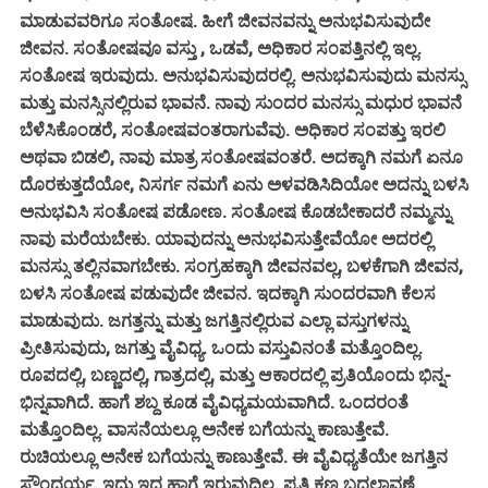
ಮಾಡುವವರಿಗೂ ಸಂತೋಷ. ಹೀಗೆ ಜೀವನವನ್ನು ಅನುಭವಿಸುವುದೇ
ಜೀವನ. ಸಂತೋಷವೂ ವಸ್ತು , ಒಡವೆ, ಅಧಿಕಾರ ಸಂಪತ್ತಿನಲ್ಲಿ ಇಲ್ಲ.
ಸಂತೋಷ ಇರುವುದು. ಅನುಭವಿಸುವುದರಲ್ಲಿ. ಅನುಭವಿಸುವುದು ಮನಸ್ಸು
ಮತ್ತು ಮನಸ್ಸಿನಲ್ಲಿರುವ ಭಾವನೆ. ನಾವು ಸುಂದರ ಮನಸ್ಸು ಮಧುರ ಭಾವನೆ
ಬೆಳೆಸಿಕೊಂಡರೆ, ಸಂತೋಷವಂತರಾಗುವೆವು. ಅಧಿಕಾರ ಸಂಪತ್ತು ಇರಲಿ
ಅಥವಾ ಬಿಡಲಿ, ನಾವು ಮಾತ್ರ ಸಂತೋಷವಂತರೆ. ಅದಕ್ಕಾಗಿ ನಮಗೆ ಏನೂ
ದೊರಕುತ್ತದೆಯೋ, ನಿಸರ್ಗ ನಮಗೆ ಏನು ಅಳವಡಿಸಿದಿಯೋ ಅದನ್ನು ಬಳಸಿ
ಅನುಭವಿಸಿ ಸಂತೋಷ ಪಡೋಣ. ಸಂತೋಷ ಕೊಡಬೇಕಾದರೆ ನಮ್ಮನ್ನು
ನಾವು ಮರೆಯಬೇಕು. ಯಾವುದನ್ನು ಅನುಭವಿಸುತ್ತೇವೆಯೋ ಅದರಲ್ಲಿ
ಮನಸ್ಸು ತಲ್ಲಿನವಾಗಬೇಕು. ಸಂಗ್ರಹಕ್ಕಾಗಿ ಜೀವನವಲ್ಲ, ಬಳಕೆಗಾಗಿ ಜೀವನ,
ಬಳಸಿ ಸಂತೋಷ ಪಡುವುದೇ ಜೀವನ. ಇದಕ್ಕಾಗಿ ಸುಂದರವಾಗಿ ಕೆಲಸ
ಮಾಡುವುದು. ಜಗತ್ತನ್ನು ಮತ್ತು ಜಗತ್ತಿನಲ್ಲಿರುವ ಎಲ್ಲಾ ವಸ್ತುಗಳನ್ನು
ಪ್ರೀತಿಸುವುದು, ಜಗತ್ತು ವೈವಿಧ್ಯ. ಒಂದು ವಸ್ತುವಿನಂತೆ ಮತ್ತೊಂದಿಲ್ಲ.
ರೂಪದಲ್ಲಿ, ಬಣ್ಣದಲ್ಲಿ, ಗಾತ್ರದಲ್ಲಿ, ಮತ್ತು ಆಕಾರದಲ್ಲಿ ಪ್ರತಿಯೊಂದು ಭಿನ್ನ-
ಭಿನ್ನವಾಗಿದೆ. ಹಾಗೆ ಶಬ್ದ ಕೂಡ ವೈವಿಧ್ಯಮಯವಾಗಿದೆ. ಒಂದರಂತೆ
ಮತ್ತೊಂದಿಲ್ಲ. ವಾಸನೆಯಲ್ಲೂ ಅನೇಕ ಬಗೆಯನ್ನು ಕಾಣುತ್ತೇವೆ.
ರುಚಿಯಲ್ಲೂ ಅನೇಕ ಬಗೆಯನ್ನು ಕಾಣುತ್ತೇವೆ. ಈ ವೈವಿಧ್ಯತೆಯೇ ಜಗತ್ತಿನ
ಸೌಂದರ್ಯ. ಇದು ಇದ್ದ ಹಾಗೆ ಇರುವುದಿಲ್ಲ. ಪ್ರತಿ ಕ್ಷಣ ಬದಲಾವಣೆ