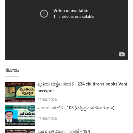
ಹೊಸತು
ಪ್ರೀತಿಯ ಪುಸ್ತಕ : ಸಂಚಿಕೆ - 224 children's books Vani
periyodi
07/08/2026 -
ಪಯಣ : ಸಂಚಿಕೆ - 105 (ಬನ್ನಿ ಪ್ರವಾಸ ಹೋಗೋಣ)
07/08/2026 -
ಮಕ್ಕಳಿಗಾಗಿ ವಿಜ್ಞಾನ : ಸಂಚಿಕೆ - 134