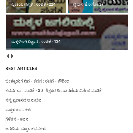
ಪ್ರೀತಿಯ ಪುಸ್ತಕ : ಸಂಚಿಕೆ - 224
ಪ್ರವಾಸ ಹೋಗೋಣ)
ಮಕ್ಕಳಿಗಾಗಿ ವಿಜ್ಞಾನ : ಸಂಚಿಕೆ - 134
ಮಳೆಯ ವಿಶೇಷ ಅನುಭವ : ಸಂಚಿಕೆ - 02
BEST ARTICLES
ಬೀಳ್ಕೊಡುಗೆ ದಿನ - ಕವನ : ರಚನೆ - ಕೌಶೀಲ
ಕವನಗಳು : ಸಂಚಿಕೆ - 30 : ಶಿಕ್ಷಕರ ದಿನಾಚರಣೆಯ ವಿಶೇಷ ಸಂಚಿಕೆ
ನನ್ನ ಪ್ರವಾಸದ ಅನುಭವ
ಮಕ್ಕಳ ಕವನಗಳು
ಗೆಳೆತನ - ಕವನ
ಜಗಲಿಯ ಮಕ್ಕಳ ಕವನಗಳು