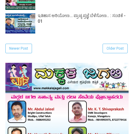
ಇತಿಹಾಸ ಅರಿಯೋಣ… ಪ್ರಾಚ್ಯ ಪ್ರಜ್ಞೆ ಬೆಳೆಸೋಣ.. : ಸಂಚಿಕೆ -
01
Newer Post
Older Post