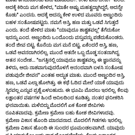
ಅದಕ್ಕೆ ಕಿರಿಯ ಮಗ ಹೇಳಿದ, "ಮಾತೇ ಅಷ್ಟು ಮಹತ್ವದ್ದಾಗಿದ್ದರೆ, ಅದನ್ನೇ
ಕೊಡು" ಎಂದನು. ಅದಕ್ಕೆ ಅದನ್ನು ಕೇಳಿ ಉಳಿದ ಮೂವರು ಅಣ್ಣಂದಿರು
ಬಹಳ ಸಂತೋಷಪಟ್ಟರು. ನಮಗೆ ಆಸ್ತಿ, ಹಣ ಮತ್ತು ಒಡವೆ ಸಿಗುತ್ತದೆ
ಎಂದು. ತಂದೆ ಹೇಳಿದ ಮಾತು "ಯಾವುದೂ ಶಾಶ್ವತವಲ್ಲ" ತೆಗೆದುಕೋ
ಇದನ್ನು ಎಂದ. ಅಣ್ಣಂದಿರು ಒಂದೊಂದು ವಸ್ತುವನ್ನು ಪಡೆದುಕೊಂಡರು.
ತಂದೆ ಜೀವ ಬಿಟ್ಟ. ಕೊನೆಯ ಮಗ ಮನೆ ಬಿಟ್ಟ. ಏಕೆಂದರೆ ಆಸ್ತಿ, ಹಣ,
ಒಡವೆ ಅವನದಾಗಿರಲಿಲ್ಲ. ಮುಂದೆ ಆತನೇ ಒಬ್ಬ ದೊಡ್ಡ ಸಂತನಾಗಿದ್ದ.
ಆತನ ಸಂದೇಶ... "ಜಗತ್ತಿನಲ್ಲಿ ಯಾವುದೂ ಶಾಶ್ವತವಲ್ಲ, ಈ ಜ್ಞಾನವನ್ನು
ತಿಳಿದು, ಅದು ನಾಶವಾಗುವುದರೊಳಗೆ ಆನಂದವಾಗಿ ಬಳಸಿ ಸಂತೋಷ
ಪಡುವುದೇ ಜೀವನ" ಎಂತಹ ಅದ್ಭುತ ಮಾತು. ಮುಂದೆ ಅಣ್ಣಂದಿರ ಆಸ್ತಿ,
ಹಣ, ಒಡವೆ ಎಲ್ಲಾ ಹೋಗಿತ್ತು. ಈ ಕಥೆ ಓದಿದ ಮೇಲೆ ಯಾಕೆ ಯಾವುದು
ಸ್ಥಿರವಲ್ಲ ಎನ್ನುವ ಪ್ರಶ್ನೆ ಏಳಬಹುದು. ಈ ಭೂಮಿ ಮೊದಲು ಇರಲಿಲ್ಲ. ಕೆಲವು
ಲಕ್ಷಾಂತರ ವರ್ಷಗಳ ಹಿಂದೆ ಅನಿಲದಿಂದ ಕೂಡಿತ್ತು. ನಂತರ ಘನೀಕರಿಸಿ
ಘನವಾಯಿತು. ಮಳೆಬಿದ್ದು ಮೊದಲಿಗೆ ಏಕ ಕೋಶ ಜೀವಿಗಳು
ರೂಪಿತವಾದವು. ಕ್ರಮೇಣ ಕ್ರಮೇಣ ಬಹು ಕೋಶ ಜೀವಿಗಳಾದವು.
ಕ್ರಮೇಣ ವಿಕಾಸ ಹೊಂದಿ ಮಾನವನಾದ. ಮೊದಲಿಗೆ ಗಿಡಗಳು ಇರಲಿಲ್ಲ.
ಕ್ರಮೇಣ ವಿಕಾಸ ಹೊಂದಿ ಈ ಸುಂದರ ಭೂಮಂಡಲವಾಗಿದೆ. ಯಾವುದು