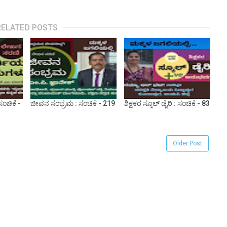
RELATED POSTS
ಂಚಿಕೆ -
ಜೀವನ ಸಂಭ್ರಮ : ಸಂಚಿಕೆ - 219
ಶಿಕ್ಷಕರ ಸ್ಕೂಲ್ ಡೈರಿ : ಸಂಚಿಕೆ - 83
Older Post