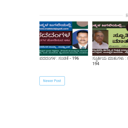
ಪದದಂಗಳ : ಸಂಚಿಕೆ - 196
ಸ್ಫೂರ್ತಿಯ ಮಾತುಗಳು : ಸ
194
Newer Post