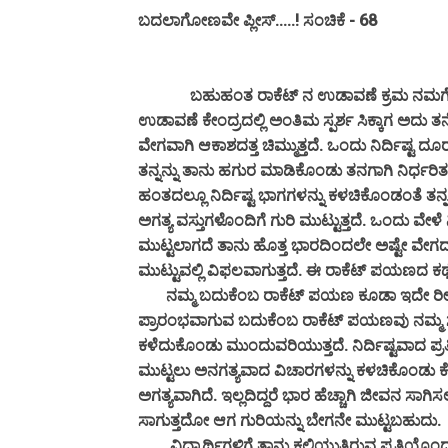
ಬದಲಾಗೋಣವೇ ಪ್ಲೀಸ್.....! ಸಂಚಿಕೆ - 68
ಬಹುಹಂತ ರಾಕೆಟ್ ನ ಉಡಾವಣೆ ಕ್ರಮ ನಮಗೆಲ್ಲ ಗೊತ್
ಉಡಾವಣೆ ಕೇಂದ್ರದಲ್ಲಿ ಅಂತಿಮ ಸ್ಪರ್ಶ ಸಿಕ್ಕಾಗ ಅದು ತನ್ನೆಲ
ವೇಗವಾಗಿ ಆಕಾಶದತ್ತ ಚಿಮ್ಮುತ್ತದೆ. ಒಂದು ನಿರ್ದಿಷ
ತನ್ನನ್ನು ತಾನು ಹಗುರ ಮಾಡಿಕೊಂಡು ತನಗಾಗಿ ನಿರ್ಧರಿತವಾದ
ಹಂತದಲ್ಲೂ ನಿರ್ದಿಷ್ಟ ಭಾಗಗಳನ್ನು ಕಳಚಿಕೊಂಡಂತೆ ತನ್ನ 
ಅಗತ್ಯ ವಸ್ತುಗಳೊಂದಿಗೆ ಗುರಿ ಮುಟ್ಟುತ್ತದೆ. ಒಂದು ವೇಳೆ 
ಮುಟ್ಟಲಾಗದೆ ತಾನು ಹೊತ್ತ ಭಾರದಿಂದಲೇ ಅಷ್ಟೇ ವೇಗದಲ್
ಮುಟ್ಟುವಲ್ಲಿ ವಿಫಲವಾಗುತ್ತದೆ. ಈ ರಾಕೆಟ್ ಪಯಣದ 
ನಮ್ಮ ಬದುಕೆಂಬ ರಾಕೆಟ್ ಪಯಣ ಕೂಡಾ ಇದೇ ರೀತಿ 
ಪ್ರಾರಂಭವಾಗುವ ಬದುಕೆಂಬ ರಾಕೆಟ್ ಪಯಣವು ನಮ್ಮ ಸುತ್ತ
ಕಳೆದುಕೊಂಡು ಮುಂದುವರಿಯುತ್ತದೆ. ನಿರ್ದಿಷ್ಟವಾದ
ಮುಟ್ಟಲು ಅನಗತ್ಯವಾದ ವಿಚಾರಗಳನ್ನು ಕಳಚಿಕೊಂಡು
ಅಗತ್ಯವಾಗಿದೆ. ಇಲ್ಲದಿದ್ದರೆ ಭಾರ ಹೆಚ್ಚಾಗಿ ಜೀವನ ಸ
ಸಾಗುತ್ತದೋ ಆಗ ಗುರಿಯನ್ನು ಬೇಗನೇ ಮುಟ್ಟಬಹುದು.
ವಿದ್ಯಾರ್ಥಿಗಳಿಗೆ ತಾನು ಕಲಿಯುತ್ತಿರುವ ಪ್ರತಿಯೊಂದು