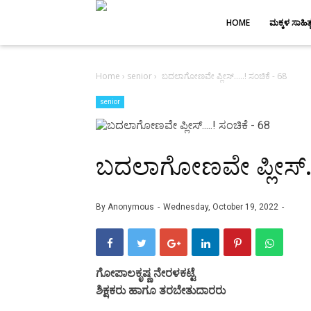
-->
HOME
ಮಕ್ಕಳ ಸಾಹಿತ್
Home
›
senior
›
ಬದಲಾಗೋಣವೇ ಪ್ಲೀಸ್.....! ಸಂಚಿಕೆ - 68
senior
ಬದಲಾಗೋಣವೇ ಪ್ಲೀಸ್...
By
Anonymous
Wednesday, October 19, 2022
ಗೋಪಾಲಕೃಷ್ಣ ನೇರಳಕಟ್ಟೆ
ಶಿಕ್ಷಕರು ಹಾಗೂ ತರಬೇತುದಾರರು