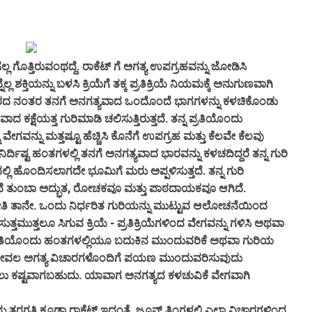
ತಿರುವಂಥದ್ದೆ. ರಾಕೆಟ್ ಗೆ ಅಗತ್ಯ ಉಪಗ್ರಹವನ್ನು ಜೋಡಿಸಿ
್ಲ ಶಕ್ತಿಯನ್ನು ಬಳಸಿ ಕ್ರಿಯೆಗೆ ತಕ್ಕ ಪ್ರತಿಕ್ರಿಯೆ ನಿಯಮಕ್ಕೆ ಅನುಗುಣವಾಗಿ
್ಟ ದೂರದ ನಂತರ ತನಗೆ ಅನಗತ್ಯವಾದ ಒಂದೊಂದೆ ಭಾಗಗಳನ್ನು ಕಳಚಿಕೊಂಡು
 ಕಕ್ಷೆಯತ್ತ ಗುರಿಮಾಡಿ ಚಲಿಸುತ್ತಿರುತ್ತದೆ. ತನ್ನ ಪ್ರತಿಯೊಂದು
ವೇಗವನ್ನು ಮತ್ತಷ್ಟೂ ಹೆಚ್ಚಿಸಿ ಕೊನೆಗೆ ಉಪಗ್ರಹ ಮತ್ತು ಕೆಲವೇ ಕೆಲವು
ನಿರ್ದಿಷ್ಟ ಹಂತಗಳಲ್ಲಿ ತನಗೆ ಅನಗತ್ಯವಾದ ಭಾರವನ್ನು ಕಳಚದಿದ್ದರೆ ತನ್ನ ಗುರಿ
ಲಿ ಹೊಂದಿಸಲಾಗದೇ ಭೂಮಿಗೆ ಮರು ಅಪ್ಪಳಿಸುತ್ತದೆ. ತನ್ನ ಗುರಿ
ಕಥೆ ತುಂಬಾ ಅದ್ಭುತ, ರೋಚಕವೂ ಮತ್ತು ಪಾಠದಾಯಕವೂ ಆಗಿದೆ.
ತಾನೇ. ಒಂದು ನಿರ್ಧರಿತ ಗುರಿಯನ್ನು ಮುಟ್ಟುವ ಆಲೋಚನೆಯಿಂದ
ಮುತ್ತಲೂ ಸಿಗುವ ಕ್ರಿಯೆ - ಪ್ರತಿಕ್ರಿಯೆಗಳಿಂದ ವೇಗವನ್ನು ಗಳಿಸಿ ಅಥವಾ
 ಪ್ರತಿಯೊಂದು ಹಂತಗಳಲ್ಲಿಯೂ ಬದುಕಿನ ಮುಂದುವರಿಕೆ ಅಥವಾ ಗುರಿಯ
 ಕೇವಲ ಅಗತ್ಯ ವಿಚಾರಗಳೊಂದಿಗೆ ಪಯಣ ಮುಂದುವರಿಸುವುದು
ಾಗಿಸಲು ಕಷ್ಟವಾಗಬಹುದು. ಯಾವಾಗ ಅನಗತ್ಯದ ಕಳಚುವಿಕೆ ವೇಗವಾಗಿ
 ತರಗತಿ ಕೂಡಾ ರಾಕೆಟ್ ಇದ್ದಂತೆ. ಜೂನ್ ತಿಂಗಳಲ್ಲಿ ಎಲ್ಲಾ ವಿಚಾರಗಳಿಂದ