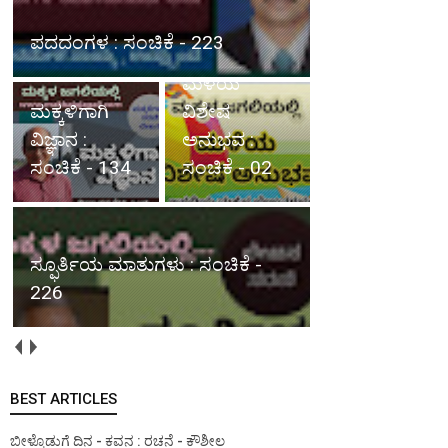
ಪದದಂಗಳ : ಸಂಚಿಕೆ - 223
ಮಳೆಯ
ಮಕ್ಕಳಿಗಾಗಿ
ವಿಶೇಷ
ವಿಜ್ಞಾನ :
ಅನುಭವ :
ಸಂಚಿಕೆ - 134
ಸಂಚಿಕೆ - 02
ಸ್ಫೂರ್ತಿಯ ಮಾತುಗಳು : ಸಂಚಿಕೆ -
226
BEST ARTICLES
ಬೀಳ್ಕೊಡುಗೆ ದಿನ - ಕವನ : ರಚನೆ - ಕೌಶೀಲ