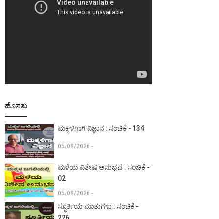
ಹೊಸತು
ಮಕ್ಕಳಿಗಾಗಿ ವಿಜ್ಞಾನ : ಸಂಚಿಕೆ - 134
05/08/2026 -
ಮಳೆಯ ವಿಶೇಷ ಅನುಭವ : ಸಂಚಿಕೆ -
02
05/08/2026 -
ಸ್ಫೂರ್ತಿಯ ಮಾತುಗಳು : ಸಂಚಿಕೆ -
226