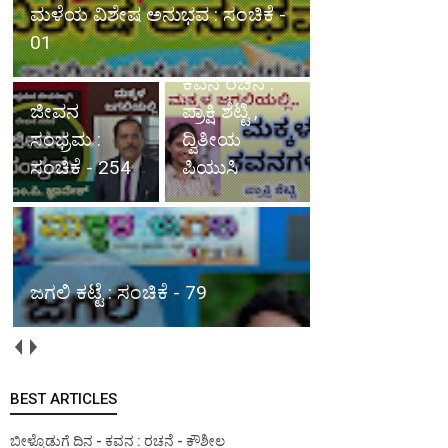
ಮಳೆಯ ವಿಶೇಷ ಅನುಭವ : ಸಂಚಿಕೆ -
ಕವನಗಳು :
01
ಸಂಚಿಕೆ - 70,
ಕವನ ರಚನೆ :
ಜೀವನ
ಪ್ರಾಕ್ಷಿ ಶೆಟ್ಟಿ ,
ಸಂಭ್ರಮ :
ದ್ವಿತೀಯ
ಸಂಚಿಕೆ - 254
ಪಿಯುಸಿ
ಜಗಲಿ ಕಟ್ಟೆ : ಸಂಚಿಕೆ - 79
BEST ARTICLES
ಬೀಳ್ಕೊಡುಗೆ ದಿನ - ಕವನ : ರಚನೆ - ಕೌಶೀಲ