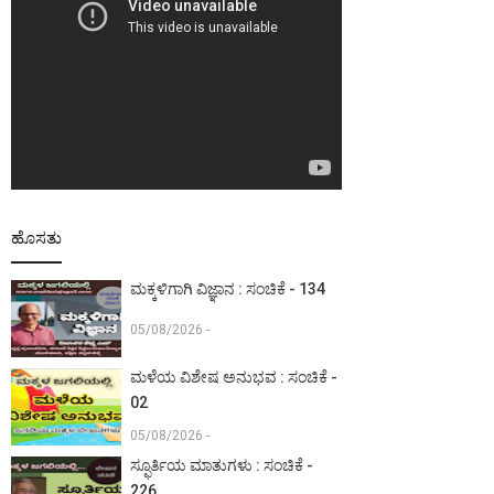
ಹೊಸತು
ಮಕ್ಕಳಿಗಾಗಿ ವಿಜ್ಞಾನ : ಸಂಚಿಕೆ - 134
05/08/2026 -
ಮಳೆಯ ವಿಶೇಷ ಅನುಭವ : ಸಂಚಿಕೆ -
02
05/08/2026 -
ಸ್ಫೂರ್ತಿಯ ಮಾತುಗಳು : ಸಂಚಿಕೆ -
226