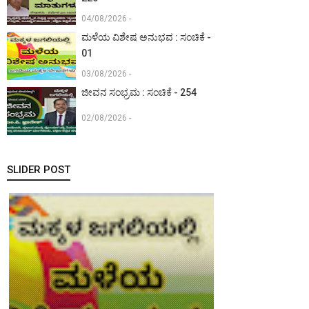
04/08/2026 -
ಮಳೆಯ ವಿಶೇಷ ಅನುಭವ : ಸಂಚಿಕೆ -
01
03/08/2026 -
ಜೀವನ ಸಂಭ್ರಮ : ಸಂಚಿಕೆ - 254
02/08/2026 -
SLIDER POST
ಮಕ್ಕಳ