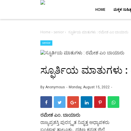
-->
HOME
ಮಕ್ಕಳ ಸಾಹಿತ್
Home
›
senior
›
ಸ್ಫೂರ್ತಿಯ ಮಾತುಗಳು : ರಮೇಶ ಎಂ ಬಾಯಾರು
senior
ಸ್ಫೂರ್ತಿಯ ಮಾತುಗಳು
By
Anonymous
Monday, August 15, 2022
ರಮೇಶ ಎಂ. ಬಾಯಾರು
ರಾಜ್ಯಪ್ರಶಸ್ತಿ ಪುರಸ್ಕೃತ ನಿವೃತ್ತ ಅಧ್ಯಾಪಕರು
ಬಂಟ್ವಾಳ ತಾಲೂಕು , ದಕ್ಷಿಣ ಕನ್ನಡ ಜಿಲ್ಲೆ