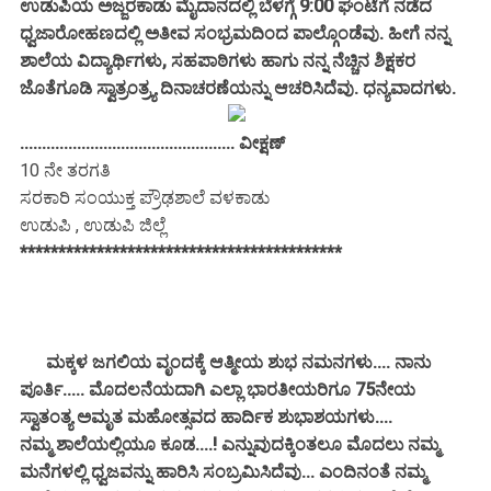
ಉಡುಪಿಯ ಅಜ್ಜರಕಾಡು ಮೈದಾನದಲ್ಲಿ ಬೆಳಗ್ಗೆ 9:00 ಘಂಟೆಗೆ ನಡೆದ
ಧ್ವಜಾರೋಹಣದಲ್ಲಿ ಅತೀವ ಸಂಭ್ರಮದಿಂದ ಪಾಲ್ಗೊಂಡೆವು. ಹೀಗೆ ನನ್ನ
ಶಾಲೆಯ ವಿದ್ಯಾರ್ಥಿಗಳು, ಸಹಪಾಠಿಗಳು ಹಾಗು ನನ್ನ ನೆಚ್ಚಿನ ಶಿಕ್ಷಕರ
ಜೊತೆಗೂಡಿ ಸ್ವಾತ್ರಂತ್ರ್ಯ ದಿನಾಚರಣೆಯನ್ನು ಆಚರಿಸಿದೆವು. ಧನ್ಯವಾದಗಳು.
................................................. ವೀಕ್ಷಣ್
10 ನೇ ತರಗತಿ
ಸರಕಾರಿ ಸಂಯುಕ್ತ ಪ್ರೌಢಶಾಲೆ ವಳಕಾಡು
ಉಡುಪಿ , ಉಡುಪಿ ಜಿಲ್ಲೆ
******************************************
ಮಕ್ಕಳ ಜಗಲಿಯ ವೃಂದಕ್ಕೆ ಆತ್ಮೀಯ ಶುಭ ನಮನಗಳು.... ನಾನು
ಪೂರ್ತಿ.....
ಮೊದಲನೆಯದಾಗಿ ಎಲ್ಲಾ ಭಾರತೀಯರಿಗೂ 75ನೇಯ
ಸ್ವಾತಂತ್ಯ ಅಮೃತ ಮಹೋತ್ಸವದ ಹಾರ್ದಿಕ ಶುಭಾಶಯಗಳು....
ನಮ್ಮ ಶಾಲೆಯಲ್ಲಿಯೂ ಕೂಡ....! ಎನ್ನುವುದಕ್ಕಿಂತಲೂ ಮೊದಲು ನಮ್ಮ
ಮನೆಗಳಲ್ಲಿ ಧ್ವಜವನ್ನು ಹಾರಿಸಿ ಸಂಬ್ರಮಿಸಿದೆವು... ಎಂದಿನಂತೆ ನಮ್ಮ