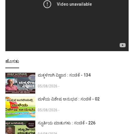
ಹೊಸತು
ಮಕ್ಕಳಿಗಾಗಿ ವಿಜ್ಞಾನ : ಸಂಚಿಕೆ - 134
05/08/2026 -
ಮಳೆಯ ವಿಶೇಷ ಅನುಭವ : ಸಂಚಿಕೆ - 02
05/08/2026 -
ಸ್ಫೂರ್ತಿಯ ಮಾತುಗಳು : ಸಂಚಿಕೆ - 226
04/08/2026 -