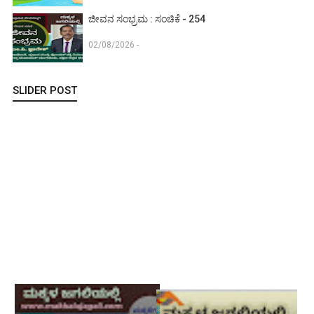
ಜೀವನ ಸಂಭ್ರಮ : ಸಂಚಿಕೆ - 254
02/08/2026 -
SLIDER POST
ಮಕ್ಕಳಿಗಾಗಿ ವಿಜ್ಞಾನ : ಸಂಚಿಕೆ - 134