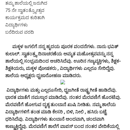
ತಮ್ಮ ಶಾಲೆಯಲ್ಲಿ ಜರುಗಿದ
75 ನೇ ಸ್ವಾತಂತ್ರ್ಯೋತ್ಸವ
ಕಾರ್ಯಕ್ರಮದ ಕುರಿತಾಗಿ
ವಿದ್ಯಾರ್ಥಿಗಳು
ಬರೆದಿರುವ ವರದಿ
ಮಕ್ಕಳ ಜಗಲಿಗೆ ನನ್ನ ಹೃದಯ ಪೂರಕ ವಂದನೆಗಳು. ನಾನು ಭವಿತ್
ಕುಲಾಲ್. ಸ್ವಾತಂತ್ರ್ಯ ದಿನಾಚರಣೆಯ ಅಮೃತ ಮಹೋತ್ಸವವನ್ನು ನನ್ನ
ಶಾಲೆಯಲ್ಲಿ ಸಂಭ್ರಮದಿಂದ ಆಚರಿಸಿದೆವು. ಊರಿನ ಗಣ್ಯವ್ಯಕ್ತಿಗಳು, ಶಿಕ್ಷಕ-
ಶಿಕ್ಷಕಿಯರು, ಮಕ್ಕಳ ಪೋಷಕರು , ವಿದ್ಯಾರ್ಥಿಗಳು ಎಲ್ಲರೂ ಸೇರಿದ್ದೆವು.
ಶಾಲೆಯ ಅಧ್ಯಕ್ಷರು ಧ್ವಜಾರೋಹಣ ಮಾಡಿದರು.
ವಿದ್ಯಾರ್ಥಿಗಳು ಮತ್ತು ಎಲ್ಲರೂಸೇರಿ, ಧ್ವಜಗೀತೆ ರಾಷ್ಟ್ರಗೀತೆ ಹಾಡಿದೆವು.
ಭಾರತ ಮಾತೆಗೆ ನಮಸ್ಕಾರ ಮಾಡಿದೆವು. ನಂತರ ಮೆರವಣಿಗೆ ಹೊರಟೆವು.
ಮೆರವಣಿಗೆ ಹೋಗುವ ದೃಶ್ಯ ತುಂಬಾನೆ ಖುಷಿ ನೀಡಿತು. ನಮ್ಮ ಶಾಲೆಯ
ವಿದ್ಯಾರ್ಥಿಗಳಿಗೆ ತಂಡ ಮಾಡಿ ಕೇಸರಿ , ಬಿಳಿ, ನೀಲಿ , ಹಸಿರು ಬಟ್ಟೆ
ಧರಿಸಿದೆವು. ವಿದ್ಯಾರ್ಥಿಗಳು ತುಂಬಾನೆ ಅಂದವಾಗಿ, ಚಂದವಾಗಿ
ಕಾಣ್ಣುತ್ತಿದ್ದೆವು. ಮೆರವಣಿಗೆ ಶಾಲೆಗೆ ವಾಪಸ್ ಬಂದ ನಂತರ ವೇದಿಕೆಯಲ್ಲಿ