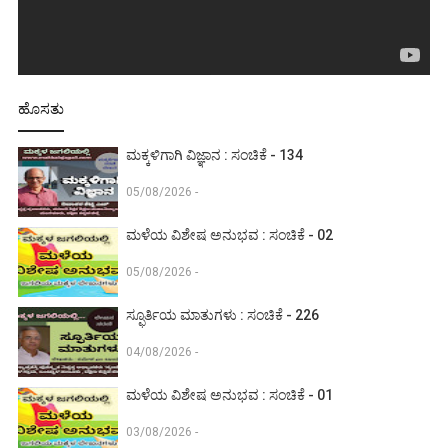
ಹೊಸತು
ಮಕ್ಕಳಿಗಾಗಿ ವಿಜ್ಞಾನ : ಸಂಚಿಕೆ - 134
05/08/2026 -
ಮಳೆಯ ವಿಶೇಷ ಅನುಭವ : ಸಂಚಿಕೆ - 02
05/08/2026 -
ಸ್ಫೂರ್ತಿಯ ಮಾತುಗಳು : ಸಂಚಿಕೆ - 226
04/08/2026 -
ಮಳೆಯ ವಿಶೇಷ ಅನುಭವ : ಸಂಚಿಕೆ - 01
03/08/2026 -