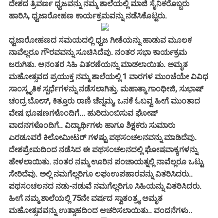
ದೇಶದ ತ್ರಿವರ್ಣ ಧ್ವಜವನ್ನು ನಮ್ಮ ಶಾಲೆಯಲ್ಲಿ ಮಾಜಿ ಸೈನಿಕರೊಬ್ಬರು
ಹಾರಿಸಿ, ಧ್ವಜಾರೋಹಣ ಕಾರ್ಯಕ್ರಮವನ್ನು ನಡೆಸಿಕೊಟ್ಟರು.
ಧ್ವಜಾರೋಹಣದ ಸಮಯದಲ್ಲಿ ಧ್ವಜ ಗೀತೆಯನ್ನು ಹಾಡುವ ಮೂಲಕ
ನಾವೆಲ್ಲರೂ ಗೌರವವನ್ನು ಸೂಚಿಸಿದೆವು. ನಂತರ ಸಭಾ ಕಾರ್ಯಕ್ರಮ
ಜರುಗಿತು. ಆನಂತರ ಸಿಹಿ ವಿತರಣೆಯನ್ನು ಮಾಡಲಾಯಿತು. ಅಮೃತ
ಮಹೋತ್ಸವದ ಪ್ರಯುಕ್ತ ನಮ್ಮ ಶಾಲೆಯಲ್ಲಿ 1 ವಾರಗಳ ಮುಂಚೆಯೇ ವಿವಿಧ
ಸಾಂಸ್ಕೃತಿಕ ಸ್ಪರ್ಧೆಗಳನ್ನು ನಡೆಸಲಾಗಿತ್ತು. ಮಹಾತ್ಮಾ ಗಾಂಧೀಜಿ, ಸುಭಾಷ್
ಚಂದ್ರ ಬೋಸ್, ಕಿತ್ತೂರು ರಾಣಿ ಚೆನ್ನಮ್ಮ, ಒನಕೆ ಓಬವ್ವ ಹೀಗೆ ಮುಂತಾದ
ವೇಷ ಭೂಷಣಗಳೊಂದಿಗೆ... ಹುರಿದುಂಬಿಸುವ ಘೋಷ್
ವಾದನಗಳೊಂದಿಗೆ.. ವಿದ್ಯಾರ್ಥಿಗಳು ಹಾಗೂ ಶಿಕ್ಷಕರು ಸುಮಾರು
ಎರಡೂವರೆ ಕಿಲೋಮೀಟರ್ ಗಳಷ್ಟು ಪಥಸಂಚಲನವನ್ನು ಮಾಡಿದೆವು.
ದೇಶಪ್ರೇಮದಿಂದ ನಡೆಸಿದ ಈ ಪಥಸಂಚಲನದಲ್ಲಿ ಘೋಷವಾಕ್ಯಗಳನ್ನು
ಹೇಳಲಾಯಿತು. ನಂತರ ನಮ್ಮ ಊರಿನ ಪಂಚಾಯತ್ನಲ್ಲಿ ನಾವೆಲ್ಲರೂ ಒಟ್ಟು
ಸೇರಿದೆವು. ಅಲ್ಲಿ ನಮಗೆಲ್ಲರಿಗೂ ಲಘುಉಪಹಾರವನ್ನು ವಿತರಿಸಿದರು..
ಪಥಸಂಚಲನದ ನಡು-ನಡುವೆ ನಮಗೆಲ್ಲರಿಗೂ ಸಿಹಿಯನ್ನು ವಿತರಿಸಿದರು.
ಹೀಗೆ ನಮ್ಮ ಶಾಲೆಯಲ್ಲಿ 75ನೇ ವರ್ಷದ ಸ್ವಾತಂತ್ರ್ಯ ಅಮೃತ
ಮಹೋತ್ಸವವನ್ನು ಉತ್ಸಾಹದಿಂದ ಆಚರಿಸಲಾಯಿತು.. ವಂದನೆಗಳು..