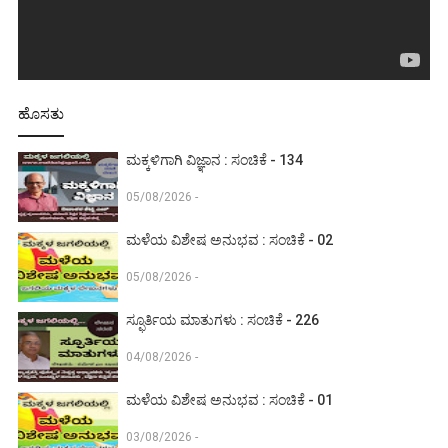
ಹೊಸತು
ಮಕ್ಕಳಿಗಾಗಿ ವಿಜ್ಞಾನ : ಸಂಚಿಕೆ - 134
05/08/2026 -
ಮಳೆಯ ವಿಶೇಷ ಅನುಭವ : ಸಂಚಿಕೆ - 02
05/08/2026 -
ಸ್ಫೂರ್ತಿಯ ಮಾತುಗಳು : ಸಂಚಿಕೆ - 226
04/08/2026 -
ಮಳೆಯ ವಿಶೇಷ ಅನುಭವ : ಸಂಚಿಕೆ - 01
03/08/2026 -