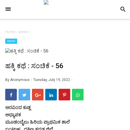
-->
search
Home
›
senior
›
senior
ಹಕ್ಕಿ ಕಥೆ : ಸಂಚಿಕೆ - 56
By
Anonymous
Tuesday, July 19, 2022
ಅರವಿಂದ ಕುಡ್ಲ
ಅಧ್ಯಾಪಕ
ಮೂಡಂಬೈಲು ಹಿರಿಯ ಪ್ರಾಥಮಿಕ ಶಾಲೆ
ಬಂಟ್ವಾಳ , ದಕ್ಷಿಣ ಕನ್ನಡ ಜಿಲ್ಲೆ