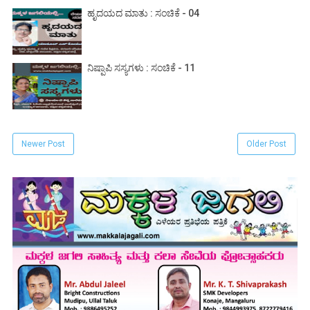
ಹೃದಯದ ಮಾತು : ಸಂಚಿಕೆ - 04
ನಿಷ್ಪಾಪಿ ಸಸ್ಯಗಳು : ಸಂಚಿಕೆ - 11
Newer Post
Older Post