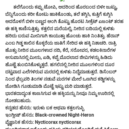
ತಲೆಗೊಂದು ಕಪ್ಪು ಟೋಪಿ, ಅದರಿಂದ ಹೊರಬಂದ ಬಿಳೀ ಜುಟ್ಟು,
ಬೆನ್ನಿಗೊಂದು ಕರೀ ಕೋಟು ಹಾಕಿಕೊಂಡು, ತಲೆ ತಗ್ಗಿಸಿ, ಕುತ್ತಿಗೆ ಕುಗ್ಗಿಸಿ
ಅದರೊಳಗೆ ಬಿಳೀ ಬಣ್ಣದ ಅಂಗಿ ತೊಟ್ಟು ಹೊರಟ ಸೀಕ್ರೆಟ್ ಏಜಂಟ್ ತರಹ
ಈ ಹಕ್ಕಿ ಕಾಣಿಸುತ್ತಿತ್ತು. ಕತ್ತಲಿನ ಮರೆಯಲ್ಲಿ, ನೀರಿನ ಬದಿಯಲ್ಲಿ ಕುಳಿತು
ಹರಿದು ಬರುವ ಮೀನಿಗಾಗಿ ಕಾಯುತ್ತಾ ಹೊಂಚು ಹಾಕಿ ನಿಂತಿತ್ತು. ಹೆರಾನ್
ಎಂಬ ಗಿಡ್ಡ ಕಾಲಿನ ಕೊಕ್ಕರೆಯ ಜಾತಿಗೆ ಸೇರಿದ ಈ ಹಕ್ಕಿ ನಿಶಾಚರಿ. ರಾತ್ರಿ
ಹೊತ್ತು ನೀರಿನ ಮೂಲಗಳಾದ ನದಿ, ಕೆರೆ, ಸರೋವರ, ಕಡಲಕಿನಾರೆಗಳ
ಆಸುಪಾಸಿನಲ್ಲಿ ಮೀನು, ಏಡಿ, ಕಪ್ಪೆ ಮೊದಲಾದ ಜೀವಿಗಳನ್ನು ಹಿಡಿದು
ಹೊಟ್ಟೆ ತುಂಬಿಸಿಕೊಳ್ಳುತ್ತದೆ. ಹಗಲಿನಲ್ಲಿ ನೀರಿನ ಮೂಲಗಳಿಂದ ದೂರ
ದಟ್ಟವಾದ ಎಲೆಗಳಿರುವ ಮರದಲ್ಲಿ ಕುಳಿತು ನಿದ್ದೆಮಾಡುತ್ತದೆ. ಡಿಸೆಂಬರ್
ನಿಂದ ಫೆಬ್ರವರಿ ತಿಂಗಳ ನಡುವೆ ಮರಗಳ ಮೇಲೆ ಒಣಗಿದ ಕಡ್ಡಿಗಳನ್ನು
ಜೋಡಿಸಿ ಗೂಡುಮಾಡಿ ಮೊಟ್ಟೆ ಇಟ್ಟು ಮರಿ ಮಾಡುತ್ತದೆ.
ಭಾರತದಾದ್ಯಂತ ಕಾಣಸಿಗುವ ಈ ಹಕ್ಕಿಯನ್ನು ನೀವೂ ನಿಮ್ಮ ಊರಿನಲ್ಲಿ
ನೋಡಬಹುದು.
ಕನ್ನಡದ ಹೆಸರು: ಇರುಳು ಬಕ ಅಥವಾ ಕತ್ತಲಗುಪ್ಪಿ
ಇಂಗ್ಲೀಷ್ ಹೆಸರು: Black-crowned Night-Heron
ವೈಜ್ಞಾನಿಕ ಹೆಸರು: Nycticorax nycticorax