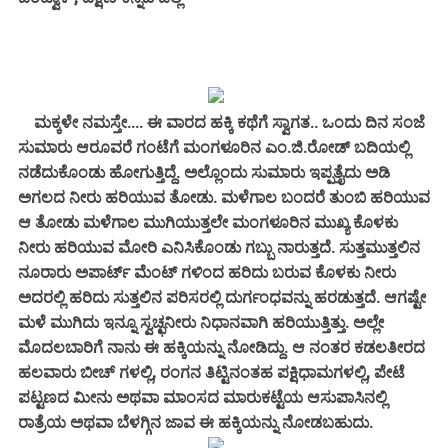
ಮಕ್ಕಳೇ ನಮಸ್ತೇ.... ಈ ವಾರದ ಹಕ್ಕಿ ಕಥೆಗೆ ಸ್ವಾಗತ.. ಒಂದು ದಿನ ಸಂಜೆ
ಸುಮಾರು ಆರೂವರೆ ಗಂಟೆಗೆ ಮಂಗಳೂರಿನ ಎಂ.ಜಿ.ರೋಡ್ ಬದಿಯಲ್ಲಿ
ನಡೆದುಕೊಂಡು ಹೋಗುತ್ತಿದ್ದೆ. ಅಲ್ಲೊಂದು ಸುಮಾರು ಇಪ್ಪತ್ತೈದು ಅಡಿ
ಅಗಲದ ನೀರು ಹರಿಯುವ ತೋಡು. ಮಳೆಗಾಲ ಬಂದರೆ ತುಂಬಿ ಹರಿಯುವ
ಆ ತೋಡು ಮಳೆಗಾಲ ಮುಗಿಯುತ್ತಲೇ ಮಂಗಳೂರಿನ ಮುಖ್ಯ ಕೊಳಕು
ನೀರು ಹರಿಯುವ ಮೋರಿ ಎನಿಸಿಕೊಂಡು ಗಬ್ಬು ನಾರುತ್ತದೆ. ಸುತ್ತಮುತ್ತಲಿನ
ನೂರಾರು ಅಪಾರ್ಟ್ ಮೆಂಟ್ ಗಳಿಂದ ಹರಿದು ಬರುವ ಕೊಳಕು ನೀರು
ಅದರಲ್ಲಿ ಹರಿದು ಸುತ್ತಲಿನ ಪರಿಸರಲ್ಲಿ ದುರ್ಗಂಧವನ್ನು ಹರಡುತ್ತದೆ. ಆಗಷ್ಟೇ
ಮಳೆ ಮುಗಿದು ಇನ್ನೂ ಸ್ವಚ್ಛನೀರು ನಿಧಾನವಾಗಿ ಹರಿಯುತ್ತಿತ್ತು. ಅಲ್ಲೇ
ಮೊದಲಬಾರಿಗೆ ನಾನು ಈ ಹಕ್ಕಿಯನ್ನು ನೋಡಿದ್ದು. ಆ ನಂತರ ಕಡಲತೀರದ
ಹಲವಾರು ಬೀಚ್ ಗಳಲ್ಲಿ, ರಂಗನ ತಿಟ್ಟಿನಂತಹ ಪಕ್ಷಿಧಾಮಗಳಲ್ಲಿ, ಪೇಟೆ
ಪಟ್ಟಣದ ಮೀನು ಅಥವಾ ಮಾಂಸದ ಮಾರುಕಟ್ಟೆಯ ಆಸುಪಾಸಿನಲ್ಲಿ
ರಾತ್ರೆಯ ಅಥವಾ ಬೆಳಗ್ಗಿನ ಜಾವ ಈ ಹಕ್ಕಿಯನ್ನು ನೋಡಬಹುದು.