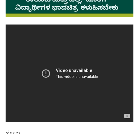
ಹೊಸತು