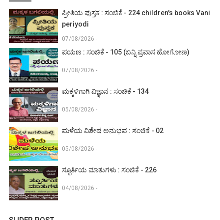
ಪ್ರೀತಿಯ ಪುಸ್ತಕ : ಸಂಚಿಕೆ - 224 children's books Vani
periyodi
07/08/2026 -
ಪಯಣ : ಸಂಚಿಕೆ - 105 (ಬನ್ನಿ ಪ್ರವಾಸ ಹೋಗೋಣ)
07/08/2026 -
ಮಕ್ಕಳಿಗಾಗಿ ವಿಜ್ಞಾನ : ಸಂಚಿಕೆ - 134
05/08/2026 -
ಮಳೆಯ ವಿಶೇಷ ಅನುಭವ : ಸಂಚಿಕೆ - 02
05/08/2026 -
ಸ್ಫೂರ್ತಿಯ ಮಾತುಗಳು : ಸಂಚಿಕೆ - 226
04/08/2026 -
SLIDER POST