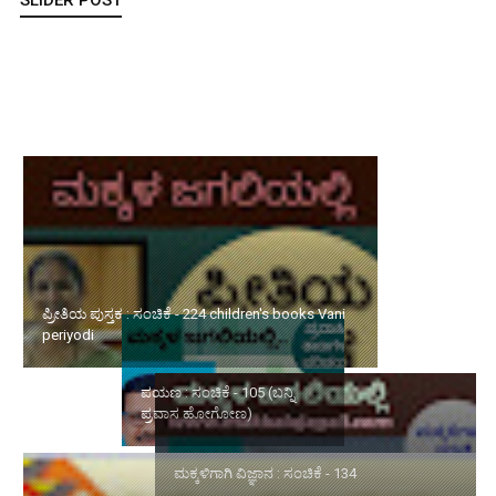
ಪ್ರೀತಿಯ ಪುಸ್ತಕ : ಸಂಚಿಕೆ - 224 children's books Vani periyodi
ಪಯಣ : ಸಂಚಿಕೆ - 105 (ಬನ್ನಿ
ಮಕ್ಕಳಿಗಾಗಿ ವಿಜ್ಞಾನ : ಸಂಚಿಕೆ -
ಪ್ರವಾಸ ಹೋಗೋಣ)
134