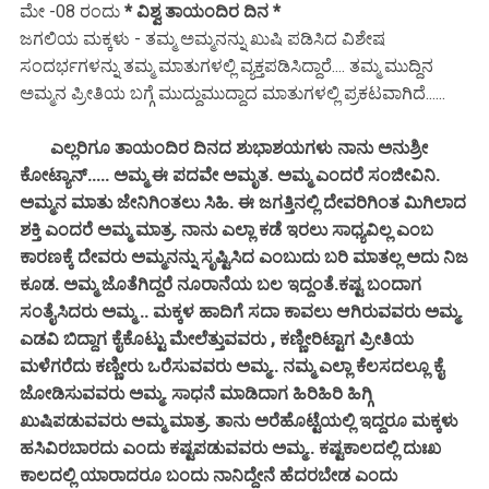
ಮೇ -08 ರಂದು
* ವಿಶ್ವ ತಾಯಂದಿರ ದಿನ *
ಜಗಲಿಯ ಮಕ್ಕಳು - ತಮ್ಮ ಅಮ್ಮನನ್ನು ಖುಷಿ ಪಡಿಸಿದ ವಿಶೇಷ
ಸಂದರ್ಭಗಳನ್ನು ತಮ್ಮ ಮಾತುಗಳಲ್ಲಿ ವ್ಯಕ್ತಪಡಿಸಿದ್ದಾರೆ.... ತಮ್ಮ ಮುದ್ದಿನ
ಅಮ್ಮನ ಪ್ರೀತಿಯ ಬಗ್ಗೆ ಮುದ್ದುಮುದ್ದಾದ ಮಾತುಗಳಲ್ಲಿ ಪ್ರಕಟವಾಗಿದೆ......
ಎಲ್ಲರಿಗೂ ತಾಯಂದಿರ ದಿನದ ಶುಭಾಶಯಗಳು ನಾನು ಅನುಶ್ರೀ
ಕೋಟ್ಯಾನ್..... ಅಮ್ಮ ಈ ಪದವೇ ಅಮೃತ. ಅಮ್ಮ ಎಂದರೆ ಸಂಜೀವಿನಿ.
ಅಮ್ಮನ ಮಾತು ಜೇನಿಗಿಂತಲು ಸಿಹಿ. ಈ ಜಗತ್ತಿನಲ್ಲಿ ದೇವರಿಗಿಂತ ಮಿಗಿಲಾದ
ಶಕ್ತಿ ಎಂದರೆ ಅಮ್ಮ ಮಾತ್ರ. ನಾನು ಎಲ್ಲಾ ಕಡೆ ಇರಲು ಸಾಧ್ಯವಿಲ್ಲ ಎಂಬ
ಕಾರಣಕ್ಕೆ ದೇವರು ಅಮ್ಮನನ್ನು ಸೃಷ್ಟಿಸಿದ ಎಂಬುದು ಬರಿ ಮಾತಲ್ಲ ಅದು ನಿಜ
ಕೂಡ. ಅಮ್ಮ ಜೊತೆಗಿದ್ದರೆ ನೂರಾನೆಯ ಬಲ ಇದ್ದಂತೆ.ಕಷ್ಟ ಬಂದಾಗ
ಸಂತೈಸಿದರು ಅಮ್ಮ .. ಮಕ್ಕಳ ಹಾದಿಗೆ ಸದಾ ಕಾವಲು ಆಗಿರುವವರು ಅಮ್ಮ.
ಎಡವಿ ಬಿದ್ದಾಗ ಕೈಕೊಟ್ಟು ಮೇಲೆತ್ತುವವರು , ಕಣ್ಣೀರಿಟ್ಟಾಗ ಪ್ರೀತಿಯ
ಮಳೆಗರೆದು ಕಣ್ಣೀರು ಒರೆಸುವವರು ಅಮ್ಮ.. ನಮ್ಮ ಎಲ್ಲಾ ಕೆಲಸದಲ್ಲೂ ಕೈ
ಜೋಡಿಸುವವರು ಅಮ್ಮ. ಸಾಧನೆ ಮಾಡಿದಾಗ ಹಿರಿಹಿರಿ ಹಿಗ್ಗಿ
ಖುಷಿಪಡುವವರು ಅಮ್ಮ ಮಾತ್ರ. ತಾನು ಅರೆಹೊಟ್ಟೆಯಲ್ಲಿ ಇದ್ದರೂ ಮಕ್ಕಳು
ಹಸಿವಿರಬಾರದು ಎಂದು ಕಷ್ಟಪಡುವವರು ಅಮ್ಮ.. ಕಷ್ಟಕಾಲದಲ್ಲಿ ದುಃಖ
ಕಾಲದಲ್ಲಿ ಯಾರಾದರೂ ಬಂದು ನಾನಿದ್ದೇನೆ ಹೆದರಬೇಡ ಎಂದು