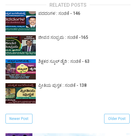
RELATED POSTS
ಪದದಂಗಳ : ಸಂಚಿಕೆ - 146
ಜೀವನ ಸಂಭ್ರಮ : ಸಂಚಿಕೆ -165
ಶಿಕ್ಷಕರ ಸ್ಕೂಲ್ ಡೈರಿ : ಸಂಚಿಕೆ - 63
ಪ್ರೀತಿಯ ಪುಸ್ತಕ : ಸಂಚಿಕೆ - 138
Newer Post
Older Post