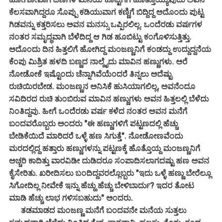
ಕೆಲಸವಾಗಿದ್ದರೂ ಸೊಪ್ಪು ಕಡಿಯುವಾಗ ಕಣ್ಣಿಗೆ ಬಿದ್ದಿದ್ದ ಅದೊಂದು ಪುಟ್ಟ
ಗಿಡವನ್ನು ಕತ್ತರಿಸಲು ಅವನ ಮನಸ್ಸು ಒಪ್ಪಿರಲಿಲ್ಲ. ಒಂದೆರಡು ವರ್ಷಗಳ
ನಂತರ ಸಮೃದ್ಧವಾಗಿ ಬೆಳೆದಿದ್ದ ಆ ಗಿಡ ಹೂಬಿಟ್ಟು ಕಂಗೊಳಿಸುತ್ತಿತ್ತು.
ಅದೊಂದು ದಿನ ಹಿತ್ತಲಿಗೆ ಹೋಗಿದ್ದ ಮಂಜಣ್ಣನಿಗೆ ಕಂಡದ್ದು ಉದ್ದುದ್ದನೆಯ
ಕೆಂಪು ಮಿಶ್ರಿತ ಹಳದಿ ಬಣ್ಣದ ನಾಲ್ಕೈದು ಮಾವಿನ ಹಣ್ಣುಗಳು. ಅರೆ
ನೋಡೋಕೆ ಇಷ್ಟೊಂದು ಚೆನ್ನಾಗಿವೆಯೆಂದರೆ ತಿನ್ನಲು ಅದೆಷ್ಟು
ರುಚಿಯಿರಬೇಡ. ಮಂಜಣ್ಣನ ಅನಿಸಿಕೆ ಹುಸಿಯಾಗಲಿಲ್ಲ, ಅವನೆಂದೂ
ಸವಿದಿರದ ರುಚಿ ತುಂಬಿರುವ ಮಾವಿನ ಹಣ್ಣುಗಳು ಅವನ ಹಿತ್ತಲಲ್ಲಿ ಬೆಳೆದು
ನಿಂತಿದ್ದವು. ಹೀಗೆ ಒಂದೆರಡು ವರ್ಷ ಕಳೆದ ನಂತರ ಅವನ ಮನೆಗೆ
ಬಂದವರೊಬ್ಬರು ಅಂದರು "ಈ ಹಣ್ಣುಗಳಿಗೆ ಪಟ್ಟಣದಲ್ಲಿ ಹೆಚ್ಚು
ಬೇಡಿಕೆಯಿದೆ ಮಾರಿದರೆ ಒಳ್ಳೆ ಹಣ ಸಿಗುತ್ತೆ". ನೋಡೋಣವೆಂದು
ಮರದಲ್ಲಿದ್ದ ಹತ್ತಾರು ಹಣ್ಣುಗಳನ್ನು ಪಟ್ಟಣಕ್ಕೆ ಹೊತ್ತೊಯ್ದ ಮಂಜಣ್ಣನಿಗೆ
ಅಚ್ಚರಿ ಕಾದಿತ್ತು ವಾರವಿಡೀ ದುಡಿದರೂ ಸಂಪಾದಿಸಲಾಗದಷ್ಟು ಹಣ ಅವನ
ಕೈಸೇರಿತು. ಖರೀದಿಸಲು ಬಂದಿದ್ದವರಲ್ಲೊಬ್ಬರು "ಇದು ಒಳ್ಳೆ ಹಣ್ಣು ಬೇರೆಲ್ಲೂ
ಸಿಗೋದಿಲ್ಲ ನೀವೇಕೆ ಇನ್ನು ಹೆಚ್ಹು ಹೆಚ್ಚು ಬೇಳಿಬಾರ್ದು? ಇದರ ತೋಟ
ಮಾಡಿ ಹೆಚ್ಚು ಲಾಭ ಗಳಿಸಬಹುದು" ಅಂದರು.
ತಡಮಾಡದ ಮಂಜಣ್ಣ ಮನೆಗೆ ಬಂದವನೇ ಮನೆಯ ಸುತ್ತಲು