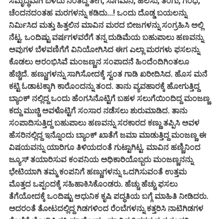
ಸಮೃದ್ಧವಾಗಿ ಬೆಳೆದು ನಿಂತಿದ್ದ ತೇಗ, ಸಾಗವಾನಿ, ಹಲಸು, ತೆಂಗು, ಗಂಧ,
ಚೆಂದನದಂತಹ ಮರಗಳನ್ನು ಕಡಿದು...! ಒಂದು ದೊಡ್ಡ ಬಯಲನ್ನು
ನಿರ್ಮಿಸಿದ ಮತ್ತು ಹಿತ್ತಲಿನ ಮಾವಿನ ಮರದ ಬೀಜಗಳನ್ನು ಸಂಗ್ರಹಿಸಿ ಅಲ್ಲಿ
ನೆಟ್ಟ. ಒಂದಿಷ್ಟು ವರ್ಷಗಳವರೆಗೆ ತನ್ನ ದುಡಿಮೆಯ ಬಹುಪಾಲು ಹಣವನ್ನು
ಅವುಗಳ ಬೆಳವಣಿಗೆಗೆ ವಿನಿಯೋಗಿಸಿದ ಈಗ ಎಲ್ಲಾ ಮರಗಳು ಫಸಲನ್ನು
ಕೊಡಲು ಆರಂಭಿಸಿವೆ ಮಂಜಣ್ಣನ ಸಂಪಾದನೆ ಹಿಂದೆಂದಿಗಿಂತಲೂ
ಹೆಚ್ಚಿದೆ. ಹಣ್ಣುಗಳನ್ನು ಸಾಗಿಸೋದಕ್ಕೆ ಸ್ವಂತ ಗಾಡಿ ಖರೀದಿಸಿದ. ಹೊಸ ಮನೆ
ಕಟ್ಟಿ ಓಡಾಟಕ್ಕಾಗಿ ಕಾರೊಂದನ್ನು ತಂದ. ತಾನು ವ್ಯವಹಾರಕ್ಕೆ ಹೋಗುತ್ತಿದ್ದ
ಬ್ಯಾಂಕ್ ನಲ್ಲಿದ್ದ ಒಂದು ಹೆಂಗಸಿನೊಟ್ಟಿಗೆ ಬಹಳ ಸಲುಗೆಯಿಂದಿದ್ದ ಮಂಜಣ್ಣ
ಕದ್ದು ಮುಚ್ಚಿ ಅವಳೊಟ್ಟಿಗೆ ಸಂಸಾರ ನಡೆಸಲು ಶುರುಮಾಡಿದ. ತಾನು
ಸಂಪಾದಿಸುತ್ತಿದ್ದ ಬಹುಪಾಲು ಹಣವನ್ನು ಸರಕಾರದ ಕಣ್ಣು ತಪ್ಪಿಸಿ ಅವಳ
ಹೆಸರಿನಲ್ಲಿದ್ದ ಇನ್ನೊಂದು ಬ್ಯಾಂಕ್ ಖಾತೆಗೆ ಜಮಾ ಮಾಡುತ್ತಿದ್ದ ಮಂಜಣ್ಣ ಈ
ವಿಷಯವನ್ನು ಯಾರಿಗೂ ತಿಳಿಯದಂತೆ ಗುಟ್ಟಾಗಿಟ್ಟ. ಮಾವಿನ ಹಣ್ಣಿನಿಂದ
ಜ್ಯೂಸ್ ತಯಾರಿಸುವ ಕಂಪನಿಯ ಅಧಿಕಾರಿಯೊಬ್ಬರು ಮಂಜಣ್ಣನನ್ನು
ಭೇಟಿಯಾಗಿ ತಮ್ಮ ಕಂಪನಿಗೆ ಹಣ್ಣುಗಳನ್ನು ಒದಗಿಸುವಂತೆ ಉತ್ತಮ
ಮೊತ್ತದ ಒಪ್ಪಂದಕ್ಕೆ ಸಹಿಹಾಕಿಸಿಕೊಂಡರು. ಹೆಚ್ಚು ಹೆಚ್ಚು ಫಸಲು
ತೆಗೆಯೋದಕ್ಕೆ ಒಂದಿಷ್ಟು ಆಧುನಿಕ ಕೃಷಿ ಪದ್ಧತಿಯ ಬಗ್ಗೆ ಮಾಹಿತಿ ನೀಡಿದರು.
ಅದರಂತೆ ತೋಟದಲ್ಲಿದ್ದ ಗಿಡಗಳಿಂದ ರೆಂಬೆಗಳನ್ನು ಕತ್ತರಿಸಿ ನಾಟಿಗಿಡಗಳ