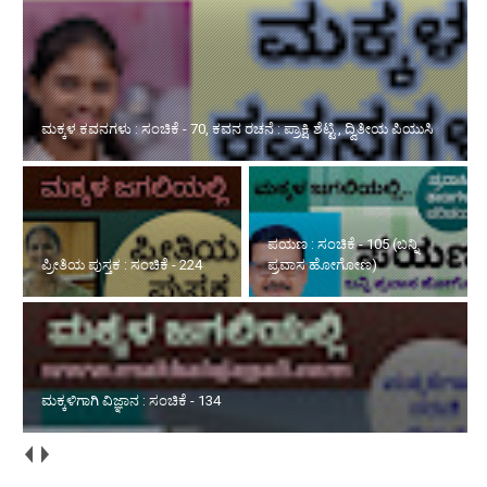
ಪ್ರೀತಿಯ ಪುಸ್ತಕ : ಸಂಚಿಕೆ - 224
ಪಯಣ : ಸಂಚಿಕೆ - 105 (ಬನ್ನಿ
ಮಕ್ಕಳಿಗಾಗಿ ವಿಜ್ಞಾನ : ಸಂಚಿಕೆ -
ಪ್ರವಾಸ ಹೋಗೋಣ)
134
ಮಳೆಯ ವಿಶೇಷ ಅನುಭವ : ಸಂಚಿಕೆ - 02