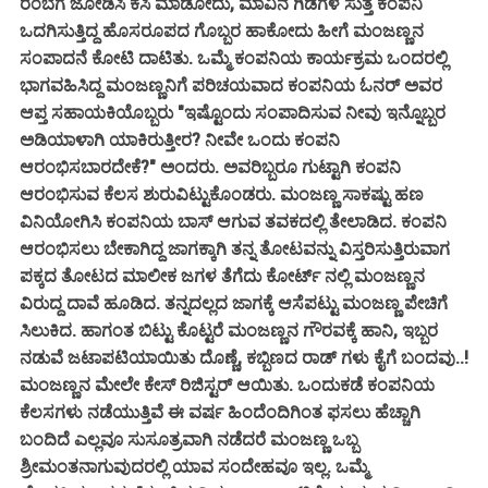
ರೆಂಬೆಗೆ ಜೋಡಿಸಿ ಕಸಿ ಮಾಡೋದು, ಮಾವಿನ ಗಿಡಗಳ ಸುತ್ತ ಕಂಪನಿ
ಒದಗಿಸುತ್ತಿದ್ದ ಹೊಸರೂಪದ ಗೊಬ್ಬರ ಹಾಕೋದು ಹೀಗೆ ಮಂಜಣ್ಣನ
ಸಂಪಾದನೆ ಕೋಟಿ ದಾಟಿತು. ಒಮ್ಮೆ ಕಂಪನಿಯ ಕಾರ್ಯಕ್ರಮ ಒಂದರಲ್ಲಿ
ಭಾಗವಹಿಸಿದ್ದ ಮಂಜಣ್ಣನಿಗೆ ಪರಿಚಯವಾದ ಕಂಪನಿಯ ಓನರ್ ಅವರ
ಆಪ್ತ ಸಹಾಯಕಿಯೊಬ್ಬರು "ಇಷ್ಟೊಂದು ಸಂಪಾದಿಸುವ ನೀವು ಇನ್ನೊಬ್ಬರ
ಅಡಿಯಾಳಾಗಿ ಯಾಕಿರುತ್ತೀರ? ನೀವೇ ಒಂದು ಕಂಪನಿ
ಆರಂಭಿಸಬಾರದೇಕೆ?" ಅಂದರು. ಅವರಿಬ್ಬರೂ ಗುಟ್ಟಾಗಿ ಕಂಪನಿ
ಆರಂಭಿಸುವ ಕೆಲಸ ಶುರುವಿಟ್ಟುಕೊಂಡರು. ಮಂಜಣ್ಣ ಸಾಕಷ್ಟು ಹಣ
ವಿನಿಯೋಗಿಸಿ ಕಂಪನಿಯ ಬಾಸ್ ಆಗುವ ತವಕದಲ್ಲಿ ತೇಲಾಡಿದ. ಕಂಪನಿ
ಆರಂಭಿಸಲು ಬೇಕಾಗಿದ್ದ ಜಾಗಕ್ಕಾಗಿ ತನ್ನ ತೋಟವನ್ನು ವಿಸ್ತರಿಸುತ್ತಿರುವಾಗ
ಪಕ್ಕದ ತೋಟದ ಮಾಲೀಕ ಜಗಳ ತೆಗೆದು ಕೋರ್ಟ್ ನಲ್ಲಿ ಮಂಜಣ್ಣನ
ವಿರುದ್ದ ದಾವೆ ಹೂಡಿದ. ತನ್ನದಲ್ಲದ ಜಾಗಕ್ಕೆ ಆಸೆಪಟ್ಟು ಮಂಜಣ್ಣ ಪೇಚಿಗೆ
ಸಿಲುಕಿದ. ಹಾಗಂತ ಬಿಟ್ಟು ಕೊಟ್ಟರೆ ಮಂಜಣ್ಣನ ಗೌರವಕ್ಕೆ ಹಾನಿ, ಇಬ್ಬರ
ನಡುವೆ ಜಟಾಪಟಿಯಾಯಿತು ದೊಣ್ಣೆ, ಕಬ್ಬಿಣದ ರಾಡ್ ಗಳು ಕೈಗೆ ಬಂದವು..!
ಮಂಜಣ್ಣನ ಮೇಲೇ ಕೇಸ್ ರಿಜಿಸ್ಟರ್ ಆಯಿತು. ಒಂದುಕಡೆ ಕಂಪನಿಯ
ಕೆಲಸಗಳು ನಡೆಯುತ್ತಿವೆ ಈ ವರ್ಷ ಹಿಂದೆಂದಿಗಿಂತ ಫಸಲು ಹೆಚ್ಚಾಗಿ
ಬಂದಿದೆ ಎಲ್ಲವೂ ಸುಸೂತ್ರವಾಗಿ ನಡೆದರೆ ಮಂಜಣ್ಣ ಒಬ್ಬ
ಶ್ರೀಮಂತನಾಗುವುದರಲ್ಲಿ ಯಾವ ಸಂದೇಹವೂ ಇಲ್ಲ. ಒಮ್ಮೆ