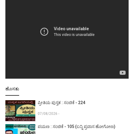
ಹೊಸತು
ಪ್ರೀತಿಯ ಪುಸ್ತಕ : ಸಂಚಿಕೆ - 224
07/08/2026 -
ಪಯಣ : ಸಂಚಿಕೆ - 105 (ಬನ್ನಿ ಪ್ರವಾಸ ಹೋಗೋಣ)