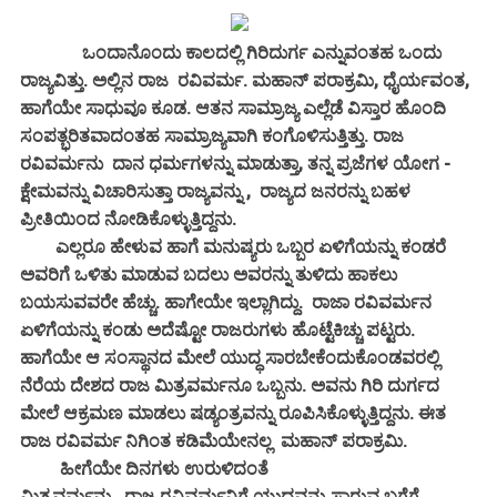
ಒಂದಾನೊಂದು ಕಾಲದಲ್ಲಿ ಗಿರಿದುರ್ಗ ಎನ್ನುವಂತಹ ಒಂದು
ರಾಜ್ಯವಿತ್ತು. ಅಲ್ಲಿನ ರಾಜ ರವಿವರ್ಮ. ಮಹಾನ್ ಪರಾಕ್ರಮಿ, ಧೈರ್ಯವಂತ,
ಹಾಗೆಯೇ ಸಾಧುವೂ ಕೂಡ. ಆತನ ಸಾಮ್ರಾಜ್ಯ ಎಲ್ಲೆಡೆ ವಿಸ್ತಾರ ಹೊಂದಿ
ಸಂಪತ್ಭರಿತವಾದಂತಹ ಸಾಮ್ರಾಜ್ಯವಾಗಿ ಕಂಗೊಳಿಸುತ್ತಿತ್ತು. ರಾಜ
ರವಿವರ್ಮನು ದಾನ ಧರ್ಮಗಳನ್ನು ಮಾಡುತ್ತಾ, ತನ್ನ ಪ್ರಜೆಗಳ ಯೋಗ -
ಕ್ಷೇಮವನ್ನು ವಿಚಾರಿಸುತ್ತಾ ರಾಜ್ಯವನ್ನು , ರಾಜ್ಯದ ಜನರನ್ನು ಬಹಳ
ಪ್ರೀತಿಯಿಂದ ನೋಡಿಕೊಳ್ಳುತ್ತಿದ್ದನು.
ಎಲ್ಲರೂ ಹೇಳುವ ಹಾಗೆ ಮನುಷ್ಯರು ಒಬ್ಬರ ಏಳಿಗೆಯನ್ನು ಕಂಡರೆ
ಅವರಿಗೆ ಒಳಿತು ಮಾಡುವ ಬದಲು ಅವರನ್ನು ತುಳಿದು ಹಾಕಲು
ಬಯಸುವವರೇ ಹೆಚ್ಚು. ಹಾಗೇಯೇ ಇಲ್ಲಾಗಿದ್ದು. ರಾಜಾ ರವಿವರ್ಮನ
ಏಳಿಗೆಯನ್ನು ಕಂಡು ಅದೆಷ್ಟೋ ರಾಜರುಗಳು ಹೊಟ್ಟೆಕಿಚ್ಚು ಪಟ್ಟರು.
ಹಾಗೆಯೇ ಆ ಸಂಸ್ಥಾನದ ಮೇಲೆ ಯುದ್ಧ ಸಾರಬೇಕೆಂದುಕೊಂಡವರಲ್ಲಿ
ನೆರೆಯ ದೇಶದ ರಾಜ ಮಿತ್ರವರ್ಮನೂ ಒಬ್ಬನು. ಅವನು ಗಿರಿ ದುರ್ಗದ
ಮೇಲೆ ಆಕ್ರಮಣ ಮಾಡಲು ಷಡ್ಯಂತ್ರವನ್ನು ರೂಪಿಸಿಕೊಳ್ಳುತ್ತಿದ್ದನು.
ಈತ
ರಾಜ ರವಿವರ್ಮ ನಿಗಿಂತ ಕಡಿಮೆಯೇನಲ್ಲ ಮಹಾನ್ ಪರಾಕ್ರಮಿ.
ಹೀಗೆಯೇ ದಿನಗಳು ಉರುಳಿದಂತೆ
ಮಿತ್ರವರ್ಮನು , ರಾಜ ರವಿವರ್ಮನಿಗೆ ಯುದ್ಧವನ್ನು ಸಾರುವ ಬಗೆಗೆ