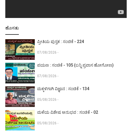
ಹೊಸತು
ಪ್ರೀತಿಯ ಪುಸ್ತಕ : ಸಂಚಿಕೆ - 224
07/08/2026 -
ಪಯಣ : ಸಂಚಿಕೆ - 105 (ಬನ್ನಿ ಪ್ರವಾಸ ಹೋಗೋಣ)
07/08/2026 -
ಮಕ್ಕಳಿಗಾಗಿ ವಿಜ್ಞಾನ : ಸಂಚಿಕೆ - 134
05/08/2026 -
ಮಳೆಯ ವಿಶೇಷ ಅನುಭವ : ಸಂಚಿಕೆ - 02
05/08/2026 -