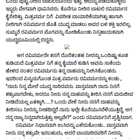
ಒಂದು ಪುಟ್ಟ ನೀರಿನ ಬಾಟಲಿಯೊಂದು ಇತ್ತು. ಅದನ್ನು ಪಡೆದುಕೊಳ್ಳಲು
ಇಬ್ಬರು ವೇಗವಾಗಿ ಧಾವಿಸಿದರು. ಕೊನೆಗೂ ನೀರಿನ ಬಾಟಲಿ ರವಿವರ್ಮನ
ಕೈಸೇರಿತ್ತು. ಮಿತ್ರವರ್ಮ ನಿಗೆ ವಿಪರೀತ ಬಾಯಾರಿಕೆಯಾಗಿತ್ತು ಹಾಗಾಗಿ
ನೀರಿಗಾಗಿ ರವಿವರ್ಮನ ಜೊತೆ ಯುದ್ಧ ಮಾಡಲು ಅವನ ಬಳಿ ಶಕ್ತಿ ಇರಲಿಲ್ಲ.
ಸುಮ್ಮನೆ ರವಿವರ್ಮನ ಮೊಗವನ್ನು ನೋಡಿಕೊಂಡು ನಿಸ್ಸಹಾಯಕವಾಗಿ
ಯುದ್ಧಭೂಮಿಯಲ್ಲಿ ಬಿದ್ದನು.
ಆಗ ರವಿವರ್ಮನೇ ತನಗೆ ದೊರೆತಂತಹ ನೀರನ್ನು ಒಂದಿಷ್ಟು ಕೂಡ
ಕುಡಿಯದೆ ಮಿತ್ರವರ್ಮ ನಿಗೆ ತನ್ನ ಕೈಯಾರೆ ಕುಡಿಸಿ ಅವನು ಸಾಕೆಂದು
ಹೇಳಿದ ನಂತರ ರವಿವರ್ಮನು ತನ್ನ ದಾಹವನ್ನು ನೀಗಿಸಿಕೊಂಡನು.
ಇದರಿಂದ ವಿಸ್ಮಯಗೊಂಡ ಮಿತ್ರ ವರ್ಮನು ರವಿವರ್ಮನನ್ನು ಕಂಡು ,
"ನಾನು ನಿನ್ನ ಮೇಲೆ ಯುದ್ಧ ಸಾರಿದವನು. ವಾಸ್ತವವಾಗಿ ನಾನು ನಿನಗೆ
ಶತ್ರುವಾಗಬೇಕು, ಆದರೂ ನೀನು ನನ್ನ ದಾಹವನ್ನು ತೀರಿಸಿ ನನಗೆ ಮರುಜೀವ
ನೀಡಿದೆಯಲ್ಲ ಏತಕ್ಕಾಗಿ.....? ಒಂದು ವೇಳೆ ನೀನು ನನಗೆ ದಾಹವನ್ನು
ತೀರಿಸಲು ನೀರನ್ನು ನೀಡದಿದ್ದರೆ ನಾನು ಇಲ್ಲೇ ಕೊನೆಯುಸಿರೆಳೆಯುತ್ತಿದ್ದೆ. ಆಗ
ನನ್ನ ರಾಜ್ಯ ನಿನ್ನದಾಗಿರುತ್ತಿತ್ತು ಅಲ್ಲವೇ?" ಎಂದು ರವಿವರ್ಮನಿಗೆ ಪ್ರಶ್ನಿಸಿದಾಗ.
ರವಿವರ್ಮ ನಿಧಾನವಾಗಿ ಉಸಿರನ್ನು ಎಳೆದುಕೊಂಡು.. ವಾಸ್ತವವಾಗಿ
ನೀನು ನನ್ನ ಶತ್ರುವೇ ಇರಬಹುದು, ಆದರೆ ಬಾಯಾರಿದವರಿಗೆ ನೀರನ್ನು