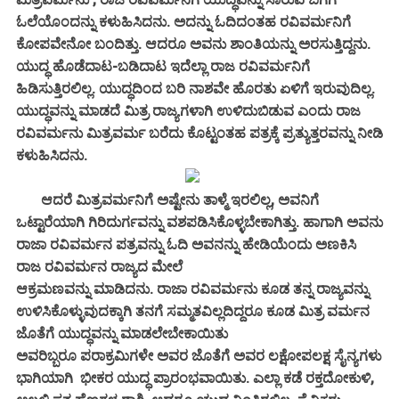
ಓಲೆಯೊಂದನ್ನು ಕಳುಹಿಸಿದನು. ಅದನ್ನು ಓದಿದಂತಹ ರವಿವರ್ಮನಿಗೆ
ಕೋಪವೇನೋ ಬಂದಿತ್ತು. ಆದರೂ ಅವನು ಶಾಂತಿಯನ್ನು ಅರಸುತ್ತಿದ್ದನು.
ಯುದ್ಧ ಹೊಡೆದಾಟ-ಬಡಿದಾಟ ಇದೆಲ್ಲಾ ರಾಜ ರವಿವರ್ಮನಿಗೆ
ಹಿಡಿಸುತ್ತಿರಲಿಲ್ಲ. ಯುದ್ಧದಿಂದ ಬರಿ ನಾಶವೇ ಹೊರತು ಏಳಿಗೆ ಇರುವುದಿಲ್ಲ.
ಯುದ್ಧವನ್ನು ಮಾಡದೆ ಮಿತ್ರ ರಾಜ್ಯಗಳಾಗಿ ಉಳಿದುಬಿಡುವ ಎಂದು ರಾಜ
ರವಿವರ್ಮನು ಮಿತ್ರವರ್ಮ ಬರೆದು ಕೊಟ್ಟಂತಹ ಪತ್ರಕ್ಕೆ ಪ್ರತ್ಯುತ್ತರವನ್ನು ನೀಡಿ
ಕಳುಹಿಸಿದನು.
ಆದರೆ ಮಿತ್ರವರ್ಮನಿಗೆ ಅಷ್ಟೇನು ತಾಳ್ಮೆ ಇರಲಿಲ್ಲ, ಅವನಿಗೆ
ಒಟ್ಟಾರೆಯಾಗಿ ಗಿರಿದುರ್ಗವನ್ನು ವಶಪಡಿಸಿಕೊಳ್ಳಬೇಕಾಗಿತ್ತು. ಹಾಗಾಗಿ ಅವನು
ರಾಜಾ ರವಿವರ್ಮನ ಪತ್ರವನ್ನು ಓದಿ ಅವನನ್ನು ಹೇಡಿಯೆಂದು ಅಣಕಿಸಿ
ರಾಜ ರವಿವರ್ಮನ ರಾಜ್ಯದ ಮೇಲೆ
ಆಕ್ರಮಣವನ್ನು ಮಾಡಿದನು. ರಾಜಾ ರವಿವರ್ಮನು ಕೂಡ ತನ್ನ ರಾಜ್ಯವನ್ನು
ಉಳಿಸಿಕೊಳ್ಳುವುದಕ್ಕಾಗಿ ತನಗೆ ಸಮ್ಮತವಿಲ್ಲದಿದ್ದರೂ ಕೂಡ ಮಿತ್ರ ವರ್ಮನ
ಜೊತೆಗೆ ಯುದ್ಧವನ್ನು ಮಾಡಲೇಬೇಕಾಯಿತು
ಅವರಿಬ್ಬರೂ ಪರಾಕ್ರಮಿಗಳೇ ಅವರ ಜೊತೆಗೆ ಅವರ ಲಕ್ಷೋಪಲಕ್ಷ ಸೈನ್ಯಗಳು
ಭಾಗಿಯಾಗಿ ಭೀಕರ ಯುದ್ಧ ಪ್ರಾರಂಭವಾಯಿತು. ಎಲ್ಲಾ ಕಡೆ ರಕ್ತದೋಕುಳಿ,