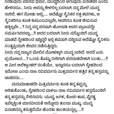
ನೀಡುವುದು ಮಾನವ ಧರ್ಮ, ಯುದ್ಧದಿಂದ ಆಗುವುದು ವಿನಾಶವೇ ಎಂದು
ಹೇಳಿದರೂ.. ನೀನು ಅದನ್ನು ಕೇಳಲಿಲ್ಲ ಬದಲಾಗಿ ನನ್ನ ಮೇಲೆ ಯುದ್ಧ
ಸಾರಿದೆ. ಈಗ ನೋಡು ಅಲ್ಲಿ..... ಅದೆಷ್ಟೋ ಸೈನಿಕರ ಸತ್ತ ಶವಗಳು, ಆ
ಸೈನಿಕರಿಗೂ ಕೂಡ ಕುಟುಂಬವಿಲ್ಲವೇ, ಅವರಿಗೂ ಕೂಡ ಜೀವಿಸುವ
ಹಕ್ಕಿಲ್ಲವೇ....? ನಿನ್ನ ನನ್ನ ಪರವಾಗಿ ಹೋರಾಡಿ ಅವರ ಪ್ರಾಣವನ್ನೇ
ಸಮರ್ಪಿಸಿದರಲ್ಲಾ....!! ಅದರ ಬದಲಾಗಿ ನೀನು ನನ್ನೊಂದಿಗೆ ಯುದ್ಧ
ಮಾಡದೆ ಸ್ನೇಹದಿಂದ ಇದ್ದಿದ್ದರೆ ಇಲ್ಲಿ ಶವವಾಗಿ ಬಿದ್ದಿರುವ ಅದೆಷ್ಟೋ ಸೈನಿಕರು
ಸಂತೃಪ್ತಿಯಾಗಿ ಜೀವನ ನಡೆಸುತ್ತಿದ್ದರು.
ನೀನು ನನ್ನ ರಾಜ್ಯದ ಮೇಲಿನ ಮೋಹಕ್ಕಾಗಿ ಯುದ್ಧ ಸಾರಿದೆ. ಆದರೆ ಏನು
ಪ್ರಯೋಜನ....? ಒಂದು ತೊಟ್ಟು ನೀರಿಗಾಗಿ ಪರದಾಡಬೇಕಾಗಿ ಬಂತು.....!!
ಆ ವೀರ ಅಲೆಕ್ಸಾಂಡರ್ ನಂತೆಯೇ..
ಇನ್ನಾದರೂ ಬದಲಾಗಿ ಸ್ನೇಹದಿಂದ
ಇರೋಣ ಎಂದು ರಾಜ ರವಿವರ್ಮನು ಮಿತ್ರವರ್ಮನ ಹತ್ತಿರ ತನ್ನ ಹಸ್ತವನ್ನು
ಚಾಚಿದನು....
ಮರುಮಾತಾಡದೇ ಮಿತ್ರವರ್ಮನು ಕೂಡ ತನ್ನ ತಪ್ಪನ್ನು
ಅರಿತುಕೊಂಡು, ಸ್ನೇಹದಿಂದ ಬಾಳಲು ರಾಜ ರವಿವರ್ಮನ ಹಸ್ತದೊಂದಿಗೆ
ತನ್ನ ಹಸ್ತವನ್ನು ಸೇರಿಸಿದನು. ಯುದ್ಧ, ಜಗಳ, ಕೋಪ-ತಾಪ, ವೈರತ್ವ
ಇವೆಲ್ಲಕ್ಕಿಂತ ಮಾನವೀಯತೆ ಅನ್ನೋದು ತುಂಬಾ ಮುಖ್ಯ. ಯುದ್ಧ
ವಿನಾಶವನ್ನು ತರುತ್ತದೆಯೇ ಹೊರತು ಶಾಂತಿಯನ್ನಲ್ಲ.....!!