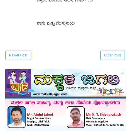
ಒಳ್ಳೆಯ ಪರಿಚಯ ಸಾಧನೆಗೆ ದಾರಿ - ಕಥೆ
ನಾನು ಮತ್ತು ಮುಳ್ಳುಹಂದಿ
Newer Post
Older Post