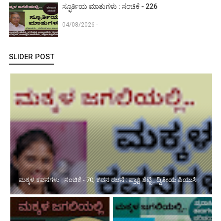
ಸ್ಫೂರ್ತಿಯ ಮಾತುಗಳು : ಸಂಚಿಕೆ - 226
04/08/2026 -
SLIDER POST
ಮಕ್ಕಳ ಕವನಗಳು : ಸಂಚಿಕೆ - 70, ಕವನ ರಚನೆ : ಪ್ರಾಕ್ಷಿ ಶೆಟ್ಟಿ , ದ್ವಿತೀಯ ಪಿಯುಸಿ