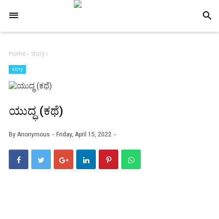
-->
search
Home
›
story
›
story
ಯುದ್ಧ (ಕಥೆ)
By
Anonymous
Friday, April 15, 2022