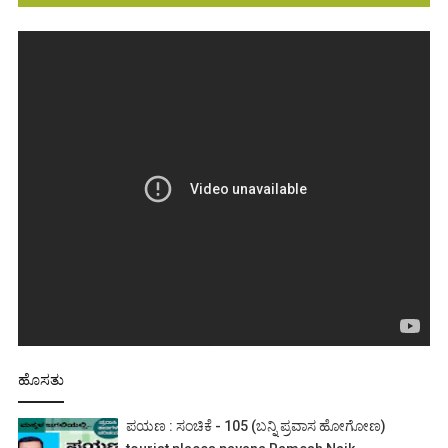
ಹೊಸತು
ಪಯಣ : ಸಂಚಿಕೆ - 105 (ಬನ್ನಿ ಪ್ರವಾಸ ಹೋಗೋಣ)