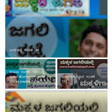
ಪಯಣ : ಸಂಚಿಕೆ - 105 (ಬನ್ನಿ ಪ್ರವಾಸ
ಹೋಗೋಣ) tourist places payana
Ramesh Naik
ಮಕ್ಕಳಿಗಾಗಿ ವಿಜ್ಞಾನ : ಸಂಚಿಕೆ -
134
ಮಳೆಯ ವಿಶೇಷ ಅನುಭವ : ಸಂಚಿಕೆ - 02