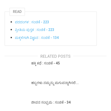
READ
ಪದದಂಗಳ : ಸಂಚಿಕೆ - 223
ಪ್ರೀತಿಯ ಪುಸ್ತಕ : ಸಂಚಿಕೆ - 223
ಮಕ್ಕಳಿಗಾಗಿ ವಿಜ್ಞಾನ : ಸಂಚಿಕೆ - 134
RELATED POSTS
ಹಕ್ಕಿ ಕಥೆ : ಸಂಚಿಕೆ - 45
ಹಬ್ಬಗಳು ನಮ್ಮನ್ನು ಮಗುವನ್ನಾಗಿಸಲಿ...
ಜೀವನ ಸಂಭ್ರಮ : ಸಂಚಿಕೆ - 34