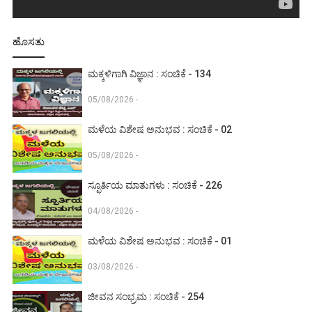
ಹೊಸತು
ಮಕ್ಕಳಿಗಾಗಿ ವಿಜ್ಞಾನ : ಸಂಚಿಕೆ - 134
05/08/2026 -
ಮಳೆಯ ವಿಶೇಷ ಅನುಭವ : ಸಂಚಿಕೆ - 02
05/08/2026 -
ಸ್ಫೂರ್ತಿಯ ಮಾತುಗಳು : ಸಂಚಿಕೆ - 226
04/08/2026 -
ಮಳೆಯ ವಿಶೇಷ ಅನುಭವ : ಸಂಚಿಕೆ - 01
03/08/2026 -
ಜೀವನ ಸಂಭ್ರಮ : ಸಂಚಿಕೆ - 254