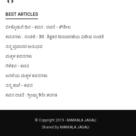
BEST ARTICLES
ಬೀಳ್ಕೊಡುಗೆ ದಿನ - ಕವನ : ರಚನೆ - ಕೌಶೀಲ
ಕವನಗಳು : ಸಂಚಿಕೆ - 30 : ಶಿಕ್ಷಕರ ದಿನಾಚರಣೆಯ ವಿಶೇಷ ಸಂಚಿಕೆ
ನನ್ನ ಪ್ರವಾಸದ ಅನುಭವ
ಮಕ್ಕಳ ಕವನಗಳು
ಗೆಳೆತನ - ಕವನ
ಜಗಲಿಯ ಮಕ್ಕಳ ಕವನಗಳು
ನನ್ನ ಶಾಲೆ - ಕವನ
ಕವನ ರಚನೆ : ಗ್ರೀಷ್ಮಾ 9ನೇ ತರಗತಿ
© Copyright 2019 -
MAKKALA JAGALI
Shared By
MAKKALA JAGALI