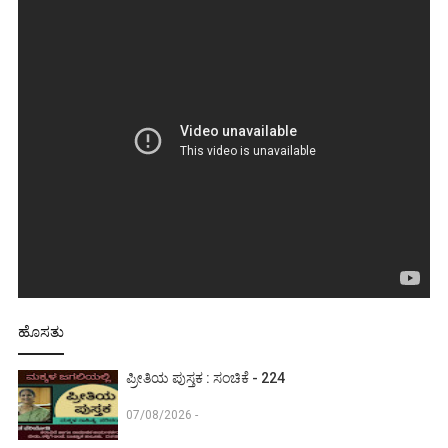
ಹೊಸತು
ಪ್ರೀತಿಯ ಪುಸ್ತಕ : ಸಂಚಿಕೆ - 224
07/08/2026 -