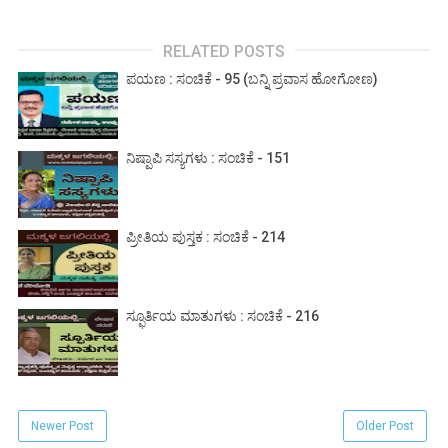
RELATED POSTS
ಪಯಣ : ಸಂಚಿಕೆ - 95 (ಬನ್ನಿ ಪ್ರವಾಸ ಹೋಗೋಣ)
ನಿಷ್ಪಾಪಿ ಸಸ್ಯಗಳು : ಸಂಚಿಕೆ - 151
ಪ್ರೀತಿಯ ಪುಸ್ತಕ : ಸಂಚಿಕೆ - 214
ಸ್ಫೂರ್ತಿಯ ಮಾತುಗಳು : ಸಂಚಿಕೆ - 216
Newer Post
Older Post