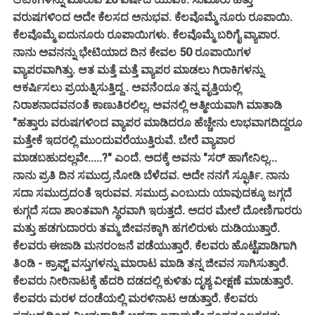
ವರುಷಗಳಿಂದ ಅದೇ ಕೆಲಸದ ಅನುಭವ. ಕೆಲವೊಮ್ಮೆ ನೂರು ರೂಪಾಯಿ.
ಕೆಲವೊಮ್ಮೆ ಐದುನೂರು ರೂಪಾಯಿಗಳು. ಕೆಲವೊಮ್ಮೆ ಬರಿಗೈ ವ್ಯಾಪಾರ.
ನಾನು ಅವನನ್ನು ಭೇಟಿಯಾದ ದಿನ ಕೇವಲ 50 ರೂಪಾಯಿಗಳ
ವ್ಯಾಪರವಾಗಿತ್ತು. ಆತ ಮತ್ತೆ ಮತ್ತೆ ವ್ಯಾಪರ ಮಾಡಲು ಗಿರಾಕಿಗಳನ್ನು
ಆಕರ್ಷಿಸಲು ಪ್ರಯತ್ನಿಸುತ್ತಿದ್ದ . ಅವನೆಂದೂ ತನ್ನ ವೃತ್ತಿಯಲ್ಲಿ
ನಿರಾಶನಾದವನಂತೆ ಕಾಣುತಿರಲಿಲ್ಲ. ಅವನಲ್ಲಿ ಆತ್ಮೀಯವಾಗಿ ಮಾತಾಡಿ
"ಹತ್ತಾರು ವರುಷಗಳಿಂದ ವ್ಯಾಪರ ಮಾಡಿದರೂ ಹೆಚ್ಚೇನು ಲಾಭವಾಗದಿದ್ದರೂ
ಮತ್ತೇಕೆ ಇದರಲ್ಲಿ ಮುಂದುವರೆಯುತ್ತಿರುವೆ. ಬೇರೆ ವ್ಯಾಪಾರ
ಮಾಡಬಹುದಲ್ಲವೇ.....?" ಎಂದೆ. ಅದಕ್ಕೆ ಅವನು "ಸರ್ ಹಾಗೇನಿಲ್ಲ...
ನಾನು ಪ್ರತಿ ದಿನ ಸಮುದ್ರ ನೋಡಿ ಬೆಳೆದವ. ಅದೇ ನನಗೆ ಸ್ಫೂರ್ತಿ. ನಾನು
ಸದಾ ಸಮುದ್ರದಂತೆ ಇರುವವ. ಸಮುದ್ರ ಎಂಬುದು ಯಾವುದಕ್ಕೂ ಜಗ್ಗದೆ
ಕುಗ್ಗದೆ ಸದಾ ಶಾಂತವಾಗಿ ಸ್ಥಿರವಾಗಿ ಇರುತ್ತದೆ. ಅದರ ಮೇಲೆ ದೋಣಿಗಾರರು
ಮತ್ತು ಹಡಗುದಾರರು ತಮ್ಮ ಜೀವನಕ್ಕಾಗಿ ಹಗಲಿರುಳು ದುಡಿಯುತ್ತಾರೆ.
ಕೆಲವರು ಈಜಾಡಿ ಮನರಂಜನೆ ಪಡೆಯುತ್ತಾರೆ. ಕೆಲವರು ಹೊಟ್ಟೆಪಾಡಿಗಾಗಿ
ತಿಂಡಿ - ಕ್ರಾಫ್ಟ್ ವಸ್ತುಗಳನ್ನು ಮಾರಾಟ ಮಾಡಿ ತನ್ನ ಜೀವನ ಸಾಗಿಸುತ್ತಾರೆ.
ಕೆಲವರು ನೀರಿನಾಟಕ್ಕೆ ಹೆದರಿ ದಡದಲ್ಲಿ ಕುಳಿತು ದೃಶ್ಯ ವೀಕ್ಷಣೆ ಮಾಡುತ್ತಾರೆ.
ಕೆಲವರು ಮರಳ ದಂಡೆಯಲ್ಲಿ ಮರಳಿನಾಟ ಆಡುತ್ತಾರೆ. ಕೆಲವರು