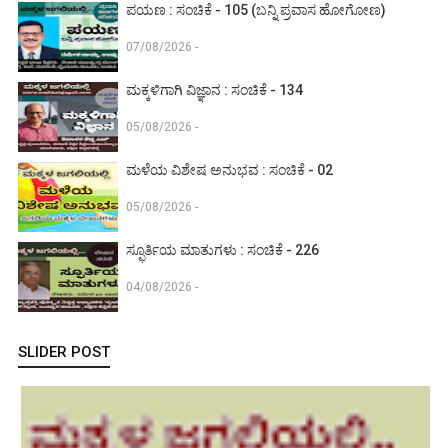
ಪಯಣ : ಸಂಚಿಕೆ - 105 (ಬನ್ನಿ ಪ್ರವಾಸ ಹೋಗೋಣ)
07/08/2026 -
ಮಕ್ಕಳಿಗಾಗಿ ವಿಜ್ಞಾನ : ಸಂಚಿಕೆ - 134
05/08/2026 -
ಮಳೆಯ ವಿಶೇಷ ಅನುಭವ : ಸಂಚಿಕೆ - 02
05/08/2026 -
ಸ್ಫೂರ್ತಿಯ ಮಾತುಗಳು : ಸಂಚಿಕೆ - 226
04/08/2026 -
SLIDER POST