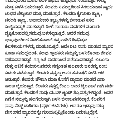
ಸಮುದ್ರದಿಂದ ಮೀನುಗಾರಿಕೆ ಅಥವಾ ಇನ್ನಾವುದೇ ಸಂಪನ್ಮೂಲಗಳನ್ನು
ಮಾತ್ರ ಬಳಸಿ ಬದುಕುತ್ತಾರೆ. ಕೆಲವರು ಸಮುದ್ರದಿಂದ ಸಿಗಬಹುದಾದ ಸ್ವಾರ್ಥ
ಲಾಭದ ಲೆಕ್ಕಾಚಾರ ಮಾತ್ರ ಮಾಡುತ್ತಾರೆ . ಕೆಲವರು ಕೈಗಾರಿಕಾ ತ್ಯಾಜ್ಯ ,
ಚರಂಡಿ ತ್ಯಾಜ್ಯ , ಅಪಾಯಕಾರಿ ತ್ಯಾಜ್ಯಗಳನ್ನು ಬಿಸಾಡುವ ಕಸದ
ಬುಟ್ಟಿಯನ್ನಾಗಿ ಮಾಡುತ್ತಾರೆ. ಹೀಗೆ ನೂರಾರು ಮನಗಳಿಗೆ ನೂರಾರು
ದೃಷ್ಟಿಕೋನದಲ್ಲಿ ಸಮುದ್ರ ಬಳಸಲ್ಪಡುತ್ತದೆ. ಆದರೆ ಸಮುದ್ರ
ಇದ್ಯಾವುದರಿಂದ ವಿಚಲಿತವಾಗದೆ ತನ್ನ ಪಾಡಿಗೆ ದಿನನಿತ್ಯದ
ಕೆಲಸಕಾರ್ಯಗಳನ್ನು ಮಾಡುತಿರುತ್ತದೆ. ಅದೇ ರೀತಿ ನಾನು ಮಾಡುವ ವ್ಯಾಪರ
ಕೂಡಾ ಸಮುದ್ರದಂತೆ. ಕೆಲವು ಗ್ರಾಹಕರು ನಮ್ಮನ್ನು ಬಳಸಿಕೊಂಡು ಜೀವನ
ನಡೆಸುವವರಿದ್ದಾರೆ. ನನ್ನ ಜತೆ ಮನರಂಜನೆ ಪಡೆಯುವರಿದ್ದಾರೆ. ಬಲೂನು
ಮತ್ತು ಆಟಿಕೆ ತಯಾರಿಸುವವರು ನನ್ನಂತಹ ಹಲವಾರು ಜನರನ್ನು ನಂಬಿ
ಬದುಕು ನಡೆಸುತ್ತಾರೆ. ಕೆಲವರು ನನ್ನನ್ನು ಅವರ ತಮಾಷೆಗೆ ಬಳಸಿ ಆಟ
ಆಡುತ್ತಾರೆ. ಕೆಲವರು ಚೌಕಾಸಿ ಮಾಡಿ ಕೊನೆಗೆ ವ್ಯಾಪಾರ ಮಾಡದೆ ವಿನಾ
ಕಾರಣ ಬೈಯುತ್ತಾರೆ. ಕೆಲವರು ನನ್ನಲ್ಲಿ ಕೇವಲ ಅವರ ಟೈಂಪಾಸ್ ಗಾಗಿ ಚರ್ಚೆ
ಮಾಡುತ್ತಾರೆ. ಕೆಲವರಿಗೆ ನಾವು ಯೂಸ್ ಆ್ಯಂಡ್ ತ್ರೊ ವಸ್ತುಗಳಿದ್ದಂತೆ. ಅವರ
ಏಣಿಗೆ ನಮ್ಮನ್ನು ಹಲಗೆಯನ್ನಾಗಿ ಬಳಸಿ ಬಿಸಾಕುವವರಿದ್ದಾರೆ. ಕೆಲವರಿಗೆ
ನಾವು ವೇಸ್ಟ್ ಬಾಡಿಗಳು (ವ್ಯರ್ಥ ಜೀವಿಗಳು). ಆದರೂ ಇದ್ಯಾವುದಕ್ಕೂ
ಬೇಸರಿಸದೆ ವ್ಯಾಪರವನ್ನೇ ಗುರಿಯಲ್ಲಿಟ್ಟುಕೊಂಡು ಬದುಕುತ್ತಿದ್ದೇನೆ.