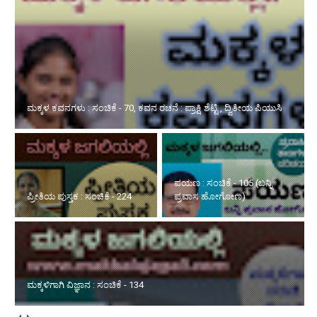
ಪ್ರೀತಿಯ ಪುಸ್ತಕ : ಸಂಚಿಕೆ - 224
ಪಯಣ : ಸಂಚಿಕೆ - 105 (ಬನ್ನಿ
ಪ್ರವಾಸ ಹೋಗೋಣ)
ಮಕ್ಕಳಿಗಾಗಿ ವಿಜ್ಞಾನ : ಸಂಚಿಕೆ - 134
ಮಳೆಯ ವಿಶೇಷ ಅನುಭವ : ಸಂಚಿಕೆ - 02