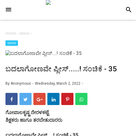
-->
search
Home
›
senior
›
senior
ಬದಲಾಗೋಣವೇ ಪ್ಲೀಸ್.....! ಸಂಚಿಕೆ - 35
By
Anonymous
Wednesday, March 2, 2022
ಗೋಪಾಲಕೃಷ್ಣ ನೇರಳಕಟ್ಟೆ
ಶಿಕ್ಷಕರು ಹಾಗೂ ತರಬೇತುದಾರರು
ಬದಲಾಗೋಣವೇ ಪ್ಲೀಸ್.....! ಸಂಚಿಕೆ - 35