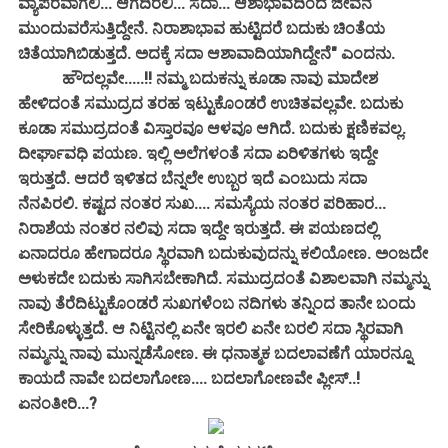
ವ್ಯಾಪರವಾಗಲಿ... ಆಗದಿರಲಿ... ಸದಾ... ಆಶಾಭಾವದಿಂದ ಜೀವನ
ಮುಂದುವರೆಸುತ್ತಿದ್ದೇನೆ. ನಿರಾಶಾಭಾವ ಹುಟ್ಟಿದರೆ ಬದುಕು ಚಿಂತೆಯ
ಚಿತೆಯಾಗಿಬಿಡುತ್ತದೆ. ಅದಕ್ಕೆ ಸದಾ ಆಶಾವಾದಿಯಾಗಿದ್ದೇನೆ" ಎಂದನು.
ಹೌದಲ್ಲವೇ.....!! ನಮ್ಮ ಬದುಕನ್ನು ಕೂಡಾ ನಾವು ಮಾದೇಶ
ಹೇಳಿದಂತೆ ಸಮುದ್ರದ ತರಹ ಇಟ್ಟುಕೊಂಡರೆ ಉಚಿತವಲ್ಲವೇ. ಬದುಕು
ಕೂಡಾ ಸಮುದ್ರದಂತೆ ವಿಸ್ತಾರವೂ ಆಳವೂ ಆಗಿದೆ. ಬದುಕು ಕ್ಷಣಿಕವಲ್ಲ.
ದೀರ್ಘಾವಧಿ ಪಯಣ. ಇಲ್ಲಿ ಅಲೆಗಳಂತೆ ಸದಾ ಏರಿಳಿತಗಳು ಇದ್ದೇ
ಇರುತ್ತದೆ. ಆದರೆ ಇಳಿತದ ಬೆನ್ನಲೇ ಉಬ್ಬರ ಇದೆ ಎಂಬುದು ಸದಾ
ನೆನಪಿರಲಿ. ಕಷ್ಟದ ನಂತರ ಸುಖ.... ಸಮಸ್ಯೆಯ ನಂತರ ಪರಿಹಾರ...
ನಿರಾಶೆಯ ನಂತರ ನಲಿವು ಸದಾ ಇದ್ದೇ ಇರುತ್ತದೆ. ಈ ಪಯಣದಲ್ಲಿ
ಏನಾದರೂ ಹೇಗಾದರೂ ಸ್ಥಿರವಾಗಿ ಬದುಕುವುದನ್ನು ಕಲಿಯೋಣ. ಅಂಜದೇ
ಅಳುಕದೇ ಬದುಕು ಸಾಗಿಸಬೇಕಾಗಿದೆ. ಸಮುದ್ರದಂತೆ ವಿಶಾಲವಾಗಿ ನಮ್ಮನ್ನು
ನಾವು ತೆರೆದಿಟ್ಟುಕೊಂಡರೆ ಸುಖಗಳೆಂಬ ನದಿಗಳು ತನ್ನಿಂದ ತಾನೇ ಬಂದು
ಸೇರಿಕೊಳ್ಳುತ್ತದೆ. ಆ ನಿಟ್ಟಿನಲ್ಲಿ ಏನೇ ಇರಲಿ ಏನೇ ಬರಲಿ ಸದಾ ಸ್ಥಿರವಾಗಿ
ನಮ್ಮನ್ನು ನಾವು ಮುನ್ನಡೆಸೋಣ. ಈ ಧನಾತ್ಮಕ ಬದಲಾವಣೆಗೆ ಯಾರನ್ನೂ
ಕಾಯದೆ ನಾವೇ ಬದಲಾಗೋಣ.... ಬದಲಾಗೋಣವೇ ಪ್ಲೀಸ್..!
ಏನಂತೀರಿ...?