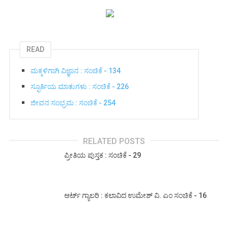
READ
ಮಕ್ಕಳಿಗಾಗಿ ವಿಜ್ಞಾನ : ಸಂಚಿಕೆ - 134
ಸ್ಫೂರ್ತಿಯ ಮಾತುಗಳು : ಸಂಚಿಕೆ - 226
ಜೀವನ ಸಂಭ್ರಮ : ಸಂಚಿಕೆ - 254
RELATED POSTS
ಪ್ರೀತಿಯ ಪುಸ್ತಕ : ಸಂಚಿಕೆ - 29
ಆರ್ಟ್ ಗ್ಯಾಲರಿ : ಕಲಾವಿದ ಉಮೇಶ್ ವಿ. ಎಂ ಸಂಚಿಕೆ - 16