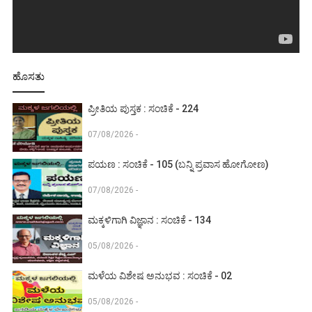
ಹೊಸತು
ಪ್ರೀತಿಯ ಪುಸ್ತಕ : ಸಂಚಿಕೆ - 224
07/08/2026 -
ಪಯಣ : ಸಂಚಿಕೆ - 105 (ಬನ್ನಿ ಪ್ರವಾಸ ಹೋಗೋಣ)
07/08/2026 -
ಮಕ್ಕಳಿಗಾಗಿ ವಿಜ್ಞಾನ : ಸಂಚಿಕೆ - 134
05/08/2026 -
ಮಳೆಯ ವಿಶೇಷ ಅನುಭವ : ಸಂಚಿಕೆ - 02
05/08/2026 -