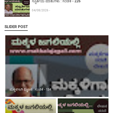
ಸ್ಫೂರ್ತಿಯ ಮಾತುಗಳು : ಸಂಚಿಕೆ - 226
04/08/2026 -
SLIDER POST
ಮಳೆಯ ವಿಶೇಷ ಅನುಭವ : ಸಂಚಿಕೆ - 02