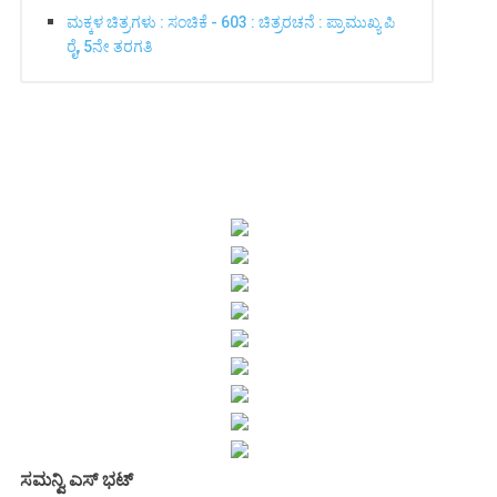
ಮಕ್ಕಳ ಚಿತ್ರಗಳು : ಸಂಚಿಕೆ - 603 : ಚಿತ್ರರಚನೆ : ಪ್ರಾಮುಖ್ಯ ಪಿ
ರೈ, 5ನೇ ತರಗತಿ
ಸಮನ್ವಿ ಎಸ್ ಭಟ್