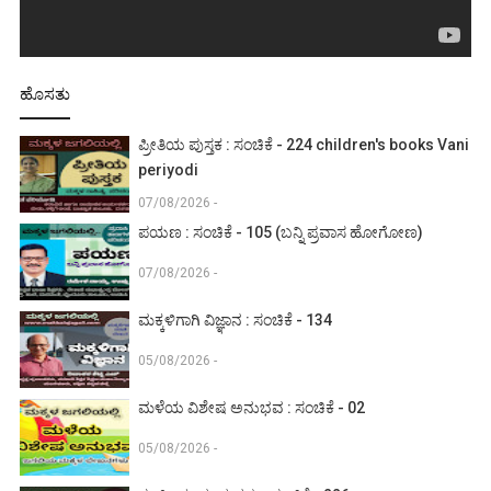
ಹೊಸತು
ಪ್ರೀತಿಯ ಪುಸ್ತಕ : ಸಂಚಿಕೆ - 224 children's books Vani
periyodi
07/08/2026 -
ಪಯಣ : ಸಂಚಿಕೆ - 105 (ಬನ್ನಿ ಪ್ರವಾಸ ಹೋಗೋಣ)
07/08/2026 -
ಮಕ್ಕಳಿಗಾಗಿ ವಿಜ್ಞಾನ : ಸಂಚಿಕೆ - 134
05/08/2026 -
ಮಳೆಯ ವಿಶೇಷ ಅನುಭವ : ಸಂಚಿಕೆ - 02
05/08/2026 -