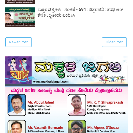
ಮಕ್ಕಳ ಚಿತ್ರಗಳು : ಸಂಚಿಕೆ - 594 : ಚಿತ್ರರಚನೆ : ಶರಧಿ ಆರ್
ಶೇಟ್ , ದ್ವಿತೀಯ ಪಿಯುಸಿ
Newer Post
Older Post