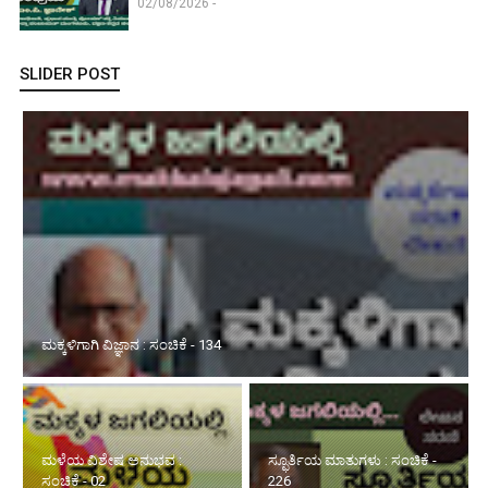
02/08/2026 -
SLIDER POST
ಮಕ್ಕಳಿಗಾಗಿ ವಿಜ್ಞಾನ : ಸಂಚಿಕೆ - 134
ಮಳೆಯ ವಿಶೇಷ ಅನುಭವ :
ಸ್ಫೂರ್ತಿಯ ಮಾತುಗಳು : ಸಂಚಿಕೆ -
ಸಂಚಿಕೆ - 02
226