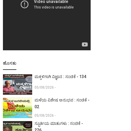
ಹೊಸತು
ಮಕ್ಕಳಿಗಾಗಿ ವಿಜ್ಞಾನ : ಸಂಚಿಕೆ - 134
05/08/2026 -
ಮಳೆಯ ವಿಶೇಷ ಅನುಭವ : ಸಂಚಿಕೆ -
02
05/08/2026 -
ಸ್ಫೂರ್ತಿಯ ಮಾತುಗಳು : ಸಂಚಿಕೆ -
226