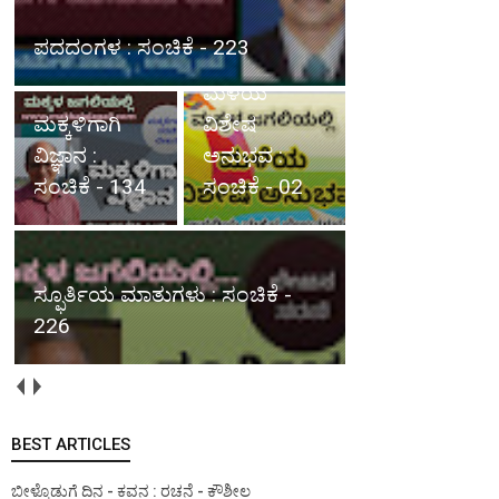
ಪದದಂಗಳ : ಸಂಚಿಕೆ - 223
ಮಳೆಯ
ಮಕ್ಕಳಿಗಾಗಿ
ವಿಶೇಷ
ವಿಜ್ಞಾನ :
ಅನುಭವ :
ಸಂಚಿಕೆ - 134
ಸಂಚಿಕೆ - 02
ಸ್ಫೂರ್ತಿಯ ಮಾತುಗಳು : ಸಂಚಿಕೆ -
226
BEST ARTICLES
ಬೀಳ್ಕೊಡುಗೆ ದಿನ - ಕವನ : ರಚನೆ - ಕೌಶೀಲ