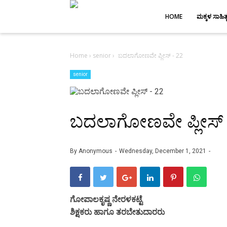
-->
HOME
ಮಕ್ಕಳ ಸಾಹಿತ್
Home
›
senior
›
ಬದಲಾಗೋಣವೇ ಪ್ಲೀಸ್ - 22
senior
ಬದಲಾಗೋಣವೇ ಪ್ಲೀಸ್ 
By
Anonymous
Wednesday, December 1, 2021
ಗೋಪಾಲಕೃಷ್ಣ ನೇರಳಕಟ್ಟೆ
ಶಿಕ್ಷಕರು ಹಾಗೂ ತರಬೇತುದಾರರು