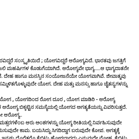
ವಿದ್ದರೆ ಸಂಸ್ಕೃತಿಯಿದೆ ; ಯೋಗವಿದ್ದರೆ ಆರೋಗ್ಯವಿದೆ. ಭಾರತವು ಜಗತ್ತಿಗೆ
ಂಜಲಿ ಮಹರ್ಷಿಗಳ ಕೊಡುಗೆಯಾಗಿದೆ. ಆರೋಗ್ಯವೇ ಭಾಗ್ಯ.....ಆ ಭಾಗ್ಯದಾತನೇ
. ದೇಹ ಹಾಗೂ ಮನಸ್ಸಿನ ಸಂಯೋಜನೆಯೇ ಯೋಗವಾಗಿವೆ. ಜೀವಾತ್ಮವು
ಸಮ್ಮಿಳಿತಗೊಳ್ಳುವುದೇ ಯೋಗ. ದೇಹ ಮತ್ತು ಮನಸ್ಸು ಹಾಗೂ ಚೈತನ್ಯಗಳನ್ನು
ಿ ಯೋಗ , ಯೋಗದಿಂದ ರೋಗ ದೂರ , ಯೋಗ ಮಾಡಿರಿ - ಆರೋಗ್ಯ
ತಿಕ ಆರೋಗ್ಯ ಬಿಕ್ಕಟ್ಟಿನ ಸಮಸ್ಯೆಯಲ್ಲಿ ಯೋಗದ ಅಗತ್ಯತೆಯನ್ನು ವಿವರಿಸುತ್ತದೆ.
ಯೇ ಆರೋಗ್ಯ..
ರಗಳೆಂಬ ಆರು ಅಂಶಗಳನ್ನು ಯೋಗ್ಯ ರೀತಿಯಲ್ಲಿ ನಿರ್ವಹಿಸುವುದೇ
ಬಯಸುವುದೇ ಕಾಮ. ಬಯಸಿದ್ದು ಸಿಗದಿದ್ದಾಗ ಬರುವುದೇ ಕೋಪ. ಅಗತ್ಯಕ್ಕೆ
. ಇನ್ನಷ್ಟು ದೊರೆತರೊ ಕೈಬಿಟ್ಟು ಹೋಗಬಾರದು ಎನ್ನುವುದೇ ಮೋಹ. ಕೈಬಿಟ್ಟು