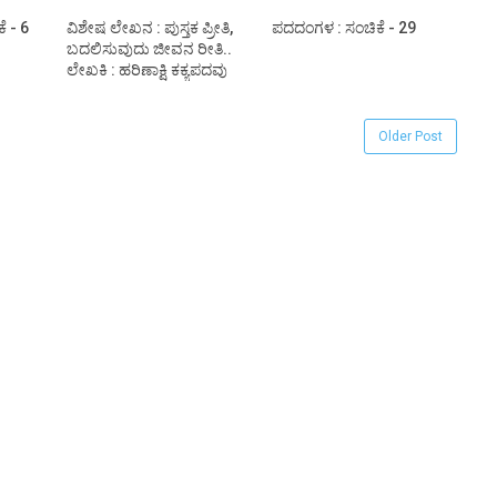
ೆ - 6
ವಿಶೇಷ ಲೇಖನ : ಪುಸ್ತಕ ಪ್ರೀತಿ,
ಪದದಂಗಳ : ಸಂಚಿಕೆ - 29
ಬದಲಿಸುವುದು ಜೀವನ ರೀತಿ..
ಲೇಖಕಿ : ಹರಿಣಾಕ್ಷಿ ಕಕ್ಯಪದವು
Older Post