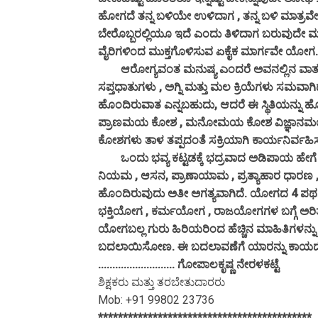
ಹೋಗದೆ ತನ್ನ ಬಳಿಯೇ ಉಳಿದಾಗ , ತನ್ನ ಬಳಿ ಮಾತ್ರ
ಬೇರೊಬ್ಬರಲ್ಲಿಯೂ ಇದೆ ಎಂದು ತಿಳಿದಾಗ ಬರುವುದೇ ಮತ
ವೈರಿಗಳಿಂದ ಮುಕ್ತಗೊಳಿಸುವ ಏಕೈಕ ಮಾರ್ಗವೇ ಯೋಗ.
ಆರೋಗ್ಯವಂತ ಮನುಷ್ಯ ಎಂದರೆ ಅವನಲ್ಲಿನ ವಾತ , ಪಿತ್
ಸಪ್ತಧಾತುಗಳು , ಅಗ್ನಿ ಮತ್ತು ಮಲ ಕ್ರಿಯೆಗಳು ಸಮವಾಗಿದ್
ಹೊಂದಿರುವಾತ ಎನ್ನಬಹುದು, ಆದರೆ ಈ ಸ್ಥಿತಿಯನ್
ಪ್ರಾಣಮಯ ಕೋಶ , ಮನೋಮಯ ಕೋಶ ವಿಜ್ಞಾನಮ
ಕೋಶಗಳು ತಾಳ ತಪ್ಪದಂತೆ ಸಕ್ರಿಯಾಗಿ ಕಾರ್ಯನಿರ್ವ
ಒಂದು ಭವ್ಯ ಕಟ್ಟಡಕ್ಕೆ ಭದ್ರವಾದ ಅಡಿಪಾಯ ಹೇಗೆ 
ನಿಯಮ , ಆಸನ, ಪ್ರಾಣಾಯಾಮ , ಪ್ರತ್ಯಾಹಾರ ಧಾರಣ , 
ಹೊಂದಿರುವುದು ಅತೀ ಅಗತ್ಯವಾಗಿದೆ. ಯೋಗದ 4 ಪ
ಭಕ್ತಿಯೋಗ , ಕರ್ಮಯೋಗ , ರಾಜಯೋಗಗಳ ಬಗ್ಗೆ ಅರಿ
ಯೋಗಬಲ್ಲ ಗುರು ಹಿರಿಯರಿಂದ ಹೆಚ್ಚಿನ ಮಾಹಿತಿಗಳನ್
ಬದಲಾಯಿಸೋಣ. ಈ ಬದಲಾವಣೆಗೆ ಯಾರನ್ನು ಕಾಯದೇ 
........................... ಗೋಪಾಲಕೃಷ್ಣ ನೇರಳಕಟ್ಟೆ
ಶಿಕ್ಷಕರು ಮತ್ತು ತರಬೇತುದಾರರು
Mob: +91 99802 23736
*******************************************