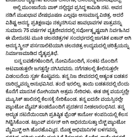
ಅಲ್ಲಿ ಮುಂಜಾನೆಯ ವಾಕ್ ನಲ್ಲಿದ್ದವ ಪ್ರಸಿದ್ಧ ಕಾಮಿಡಿ ನಟ. ಅವನ
ನಡಿಗೆ ಮುಖಭಾವ ವೇಷಭೂಷಣ ಎಲ್ಲವೂ ಅಸಾಮಾನ್ಯ ವಿಚಿತ್ರ. ಆದರೆ
ವಿಶಿಷ್ಟ ಅನನ್ಯ. ಪ್ರತಿಕ್ಷಣವೂ ನಕ್ಕುನಗಿಸುವ ಹಾವಭಾವಗಳ ಪಾತ್ರವನ್ನು
ಸುಮಾರು 75 ವರ್ಷಗಳ ವೃತ್ತಿಜೀವನದಲ್ಲಿ ಸರ್ವೋತ್ಕೃಷ್ಟವಾಗಿ ನಿರ್ವಹಿಸಿದ
ಈ ಮೇರುನಟ ಮೂಕಿ ಚಲನಚಿತ್ರಗಳ ಸಂದರ್ಭದಲ್ಲಿ ಜಾಗತಿಕ ಐಕಾನ್ ಆಗಿ
ಅನನ್ಯ ಸ್ಕ್ರೀನ್ ಪರ್ಸನಾಲಿಟಿಯಾಗಿ ಚಲನಚಿತ್ರ ಉದ್ಯಮದಲ್ಲಿ ಚರಿತ್ರೆಯನ್ನು
ನಿರ್ಮಾಣಮಾಡಿದ ದೈತ್ಯಪ್ರತಿಭೆ.
ಬನ್ನ ಬವಣೆಗಳೊಂದಿಗೆ, ನೋವಿನೊಂದಿಗೆ, ಸಂಕಟ ದೊಂದಿಗೆ
ಆಟವಾಡುತ್ತಲೇ ಜಗತ್ತನ್ನೇ ನಗಿಸಿದವನು. ನಗೆಗಡಲಲ್ಲಿ ತೇಲಿಸುತ್ತಲೇ
ವಿಡಂಬನೆಯ ಸ್ಪರ್ಶ ಕೊಟ್ಟವನು. ತನ್ನ ನಿಜ ಜೀವನದಲ್ಲಿ ಅತ್ಯಂತ ಬಡತನ
ದಾರಿದ್ರ್ಯವನ್ನು ಅನುಭವಿಸಿದ. ತಂದೆ ಇರಲಿಲ್ಲ. ತಾಯಿ ಬಡತನದಲ್ಲಿ ಬೆಂದು
ಕೊನೆಗೆ ಮಾನಸಿಕ ರೋಗಿಯಾಗಿ ಆಶ್ರಮ ಸೇರಿದಳು. ಈತ ಚಿಕ್ಕ ವಯಸ್ಸಲ್ಲೇ
ಮ್ಯೂಸಿಕ್ ಹಾಲಿನಲ್ಲಿ ಕೆಲಸಕ್ಕೆ ಸೇರಿಕೊಂಡ. ತನ್ನ ಐದನೇ ವಯಸ್ಸಿನಲ್ಲೇ
ಪ್ಯಾಂಟೋ ಮೈಮ್ ತಂಡದೊಂದಿಗೆ ಪ್ರದರ್ಶನ ನೀಡಲಾರಂಭಿಸಿದ. ತನ್ನ
ಅದ್ಭುತ ನಟನೆಯಿಂದಾಗಿ ಪ್ರತಿಷ್ಠಿತ ಫ್ರೆಂಡ್ ಕಾರ್ನೋ ಕಂಪನಿಯಲ್ಲಿ ಕೆಲಸ
ಗಿಟ್ಟಿಸಿಕೊಂಡ. ಟ್ರಾಂಪ್ ಪರ್ಸನ್ ಆಗಿ ಅಭಿನಯಿಸುತ್ತಾ ಬೆಸ್ಟ್ ಪ್ಯಾಂಟೋ
ಮೈಮಿಸ್ಟ್ ಆಗಿ ಹೊರಹೊಮ್ಮಿದ. ದೊಡ್ಡ ಅಭಿಮಾನಿಗಳ ಬಳಗವನ್ನು