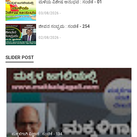
ಮಳೆಯ ವಿಶೇಷ ಅನುಭವ : ಸಂಚಿಕೆ - 01
03/08/2026 -
ಜೀವನ ಸಂಭ್ರಮ : ಸಂಚಿಕೆ - 254
02/08/2026 -
SLIDER POST
ಮಕ್ಕಳಿಗಾಗಿ ವಿಜ್ಞಾನ : ಸಂಚಿಕೆ - 134