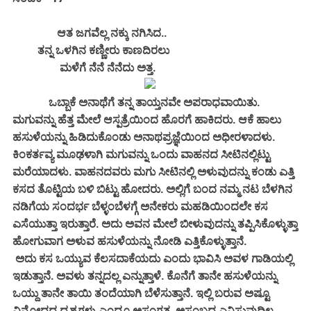
ಆತ ಜಗವೆಲ್ಲ ನಕ್ಕು ನಗಿಸಿದ..
ತನ್ನ ಒಳಗಿನ ಕಣ್ಣೀರು ಕಾಣದಿರಲು
ಮಳೆಗೆ ನೆನೆ ನೆನೆದು ಅತ್ತ.
ಒಬ್ಬಾಕೆ ಅನಾಥೆಗೆ ತನ್ನ ತಾಯ್ತನವೇ ಅಪರಾಧವಾಯಿತು.
ಮಗುವನ್ನು ಹೆತ್ತ ಮೇಲೆ ಆಸ್ಪತ್ರೆಯಿಂದ ಹೊರಗೆ ಹಾಕಿದರು. ಆಕೆ ಹಾಲು
ಹಸುಳೆಯನ್ನು ಹಿಡಿದುಕೊಂಡು ಅನಾಥಪ್ರಜ್ಞೆಯಿಂದ ಅಧೀರಳಾದಳು.
ಕಿಂಕರ್ತವ್ಯ ಮೂಢಳಾಗಿ ಮಗುವನ್ನು ಒಂದು ವಾಹನದ ಸೀಟಿನಲ್ಲಿಟ್ಟು
ಮರೆಯಾದಳು. ವಾಹನದವರು ಮಗು ಸೀಟಿನಲ್ಲಿ ಅಳುವುದನ್ನು ಕಂಡು ಎತ್ತಿ
ಕಸದ ತೊಟ್ಟಿಯ ಬಳಿ ಬಿಟ್ಟು ಹೋದರು. ಅಲ್ಲಿಗೆ ಬಂದ ನಮ್ಮ ನಟ ಬೆಳಗಿನ
ನಡಿಗೆಯ ಸಂದರ್ಭ ಬೆಳ್ಳಂಬೆಳಗ್ಗೆ ಅನೇಕರು ಮಹಡಿಯಿಂದಲೇ ಕಸ
ಎಸೆಯುತ್ತಾ ಇರುತ್ತಾರೆ. ಅದು ಅವನ ಮೇಲೆ ಬೀಳುವುದನ್ನು ತಪ್ಪಿಸಿಕೊಳ್ಳುತ್ತಾ
ಹೋಗುವಾಗ ಅಳುವ ಹಸುಳೆಯನ್ನು ನೋಡಿ ಎತ್ತಿಕೊಳ್ಳುತ್ತಾನೆ.
ಅದು ಕಸ ಒಯ್ಯುವ ಕೆಲಸದಾಕೆಯದು ಎಂದು ಭಾವಿಸಿ ಅವಳ ಗಾಡಿಯಲ್ಲಿ
ಇಡುತ್ತಾನೆ. ಅವಳು ತನ್ನದಲ್ಲ ಎನ್ನುತ್ತಾಳೆ. ಕೊನೆಗೆ ತಾನೇ ಹಸುಳೆಯನ್ನು
ಒಯ್ದು ತಾನೇ ತಾಯಿ ತಂದೆಯಾಗಿ ಬೆಳೆಸುತ್ತಾನೆ. ಇಲ್ಲಿ ಬರುವ ಅಷ್ಟೂ
ವಿನೋದದ ದೃಶ್ಯಗಳು ಎಂದೂ ಅಸಂಗತ, ಅಸಂಬದ್ಧ ಎನಿಸುವುದಿಲ್ಲ.