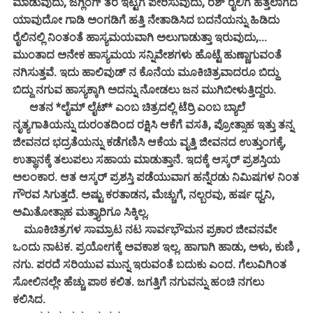
ಮಾಡುವುದು, ಜಗ್ಲಿಂಗ್ ತರ ಇಟ್ಟಿಗೆ ಪೇರಿಸುವುದು, ರಶ್ ರೈಲಿಗೆ ಹತ್ತಲಾಗದೆ
ಯಾವುದೋ ಗಾಡಿ ಅಂಗಡಿಗೆ ಹತ್ತಿ ನೇತಾಡಿಸಿದ ಬದನೆಯನ್ನು ಹಿಡಿದು
ರೈಲಿನಲ್ಲಿ ನಿಂತಂತೆ ಹಾಸ್ಯಮಯವಾಗಿ ಅಲುಗಾಡುತ್ತಾ ಇರುವುದು,...
ಮುಂತಾದ ಅನೇಕ ಹಾಸ್ಯಮಯ ಸನ್ನಿವೇಶಗಳು ಹೊಟ್ಟೆ ಹುಣ್ಣಾಗುವಂತೆ
ನಗಿಸುತ್ತವೆ. ಇದು
ಹಾಲಿವುಡ್ ನ ಕೊನೆಯ ಮೂಕಿಚಿತ್ರವಾದರೂ ಬಿದ್ದು
ಬಿದ್ದು ನಗುವ ಹಾಸ್ಯಕ್ಕಾಗಿ ಅದನ್ನು ನೋಡಲು ಜನ ಮುಗಿಬೀಳುತ್ತಿದ್ದರು.
ಆತನ *ಲೈಮ್ ಲೈಟ್* ಎಂಬ ಚಿತ್ರದಲ್ಲಿ ಟೆರ್ರಿ ಎಂಬ ಬ್ಯಾಲೆ
ನೃತ್ಯಗಾತಿಯನ್ನು ದುರಂತದಿಂದ ರಕ್ಷಿಸಿ ಆಕೆಗೆ ವಸತಿ, ಪ್ರೋತ್ಸಾಹ ಇತ್ತು ತನ್ನ
ಜೀವನದ ಭದ್ರತೆಯನ್ನು ಕಡೆಗಣಿಸಿ ಆಕೆಯ ವೃತ್ತಿ ಜೀವನದ ಉತ್ತುಂಗಕ್ಕೆ,
ಉತ್ಥಾನಕ್ಕೆ ತಲುಪಲು ಸಹಾಯ ಮಾಡುತ್ತಾನೆ. ಇದಕ್ಕೆ ಆಸ್ಕರ್ ಪ್ರಶಸ್ತಿಯ
ಅಲಂಕಾರ. ಆತ ಆಸ್ಕರ್ ಪ್ರಶಸ್ತಿ ಪಡೆಯುವಾಗ ಹನ್ನೆರಡು ನಿಮಿಷಗಳ ನಿಂತ
ಗೌರವ ಸಿಗುತ್ತದೆ. ಅಷ್ಟು ಕರತಾಡನ, ಮೆಚ್ಚುಗೆ, ನಲ್ಬರವು, ಹರ್ಷ ಧ್ವನಿ,
ಅಮಿತೋತ್ಸಾಹ ಮತ್ತ್ಯಾರಿಗೂ ಸಿಕ್ಕಿಲ್ಲ.
ಮೂಕಿಚಿತ್ರಗಳ ಸಾಮ್ರಾಟ ನಟ ಸಾರ್ವಭೌಮನ ಪ್ರಕಾರ ಜೀವನವೇ
ಒಂದು ನಾಟಕ. ಪ್ರಯೋಗಕ್ಕೆ ಅವಕಾಶ ಇಲ್ಲ. ಹಾಗಾಗಿ ಹಾಡು, ಅಳು, ಕುಣಿ ,
ನಗು. ಪರದೆ ಸರಿಯುವ ಮುನ್ನ ಇರುವಂತೆ ಬದುಕು ಎಂದ. ಗೆಲುವಿಗಿಂತ
ಸೋಲಿನಲ್ಲೇ ಹೆಚ್ಚು ಪಾಠ ಕಲಿತ. ಜಗತ್ತಿಗೆ ನಗುವನ್ನು ಹಂಚಿ ನಗಲು
ಕಲಿಸಿದ.