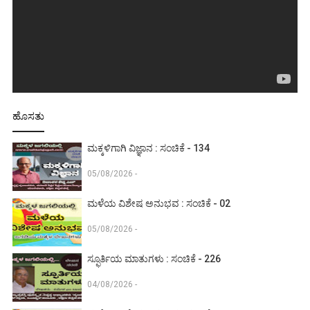
ಹೊಸತು
ಮಕ್ಕಳಿಗಾಗಿ ವಿಜ್ಞಾನ : ಸಂಚಿಕೆ - 134
05/08/2026 -
ಮಳೆಯ ವಿಶೇಷ ಅನುಭವ : ಸಂಚಿಕೆ - 02
05/08/2026 -
ಸ್ಫೂರ್ತಿಯ ಮಾತುಗಳು : ಸಂಚಿಕೆ - 226
04/08/2026 -