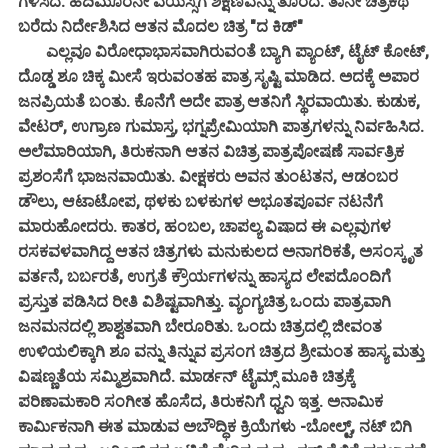
ಗಳಿಸಿದ. ಹದಿಮೂರನೇ ವಯಸ್ಸಿಗೆ ಶಿಕ್ಷಣವನ್ನು ತೊರೆದ. ತಾನೇ ಚಿತ್ರಕಥೆ
ಬರೆದು ನಿರ್ದೇಶಿಸಿದ ಆತನ ಮೊದಲ ಚಿತ್ರ "ದ ಕಿಡ್"
ಎಲ್ಲವೂ ವಿರೋಧಾಭಾಸವಾಗಿರುವಂತೆ ಬ್ಯಾಗಿ ಪ್ಯಾಂಟ್, ಟೈಟ್ ಕೋಟ್,
ದೊಡ್ಡ ಶೂ ಚಿಕ್ಕ ಮೀಸೆ ಇರುವಂತಹ ಪಾತ್ರ ಸೃಷ್ಟಿ ಮಾಡಿದ. ಅದಕ್ಕೆ ಅಪಾರ
ಜನಪ್ರಿಯತೆ ಬಂತು. ಕೊನೆಗೆ ಅದೇ ಪಾತ್ರ ಆತನಿಗೆ ಸ್ಥಿರವಾಯಿತು. ಕುಡುಕ,
ವೇಟರ್, ಉಗ್ರಾಣ ಗುಮಾಸ್ತ, ಭಗ್ನಪ್ರೇಮಿಯಾಗಿ ಪಾತ್ರಗಳನ್ನು ನಿರ್ವಹಿಸಿದ.
ಅಲೆಮಾರಿಯಾಗಿ, ತಿರುಕನಾಗಿ ಆತನ ವಿಚಿತ್ರ ಪಾತ್ರಪೋಷಣೆ ಸಾರ್ವತ್ರಿಕ
ಪ್ರಶಂಸೆಗೆ ಭಾಜನವಾಯಿತು. ವೀಕ್ಷಕರು ಅವನ ತುಂಟತನ, ಆಡಂಬರ
ಡೌಲು, ಆಟಾಟೋಪ, ಥಳಕು ಬಳಕುಗಳ ಅಭೂತಪೂರ್ವ ನಟನೆಗೆ
ಮಾರುಹೋದರು. ಕಾತರ, ಹಂಬಲ, ಚಾಪಲ್ಯ ವಿಷಾದ ಈ ಎಲ್ಲವುಗಳ
ರಸಕವಳವಾಗಿದ್ದ ಆತನ ಚಿತ್ರಗಳು ಮನುಕುಲದ ಅನಾಗರಿಕತೆ, ಅಸಂಸ್ಕೃತ
ವರ್ತನೆ, ಬರ್ಬರತೆ, ಉಗ್ರತೆ ಕ್ರೌರ್ಯಗಳನ್ನು ಹಾಸ್ಯದ ಲೇಪದೊಂದಿಗೆ
ಪ್ರಸ್ತುತ ಪಡಿಸಿದ ರೀತಿ ವಿಶಿಷ್ಟವಾಗಿತ್ತು. ವ್ಯಂಗ್ಯಚಿತ್ರ ಒಂದು ಪಾತ್ರವಾಗಿ
ಜನಮನದಲ್ಲಿ ಶಾಶ್ವತವಾಗಿ ಬೇರೂರಿತು. ಒಂದು ಚಿತ್ರದಲ್ಲಿ ಜೀವಂತ
ಉಳಿಯಲಿಕ್ಕಾಗಿ ಶೂ ವನ್ನು ತಿನ್ನುವ ಪ್ರಸಂಗ ಚಿತ್ರದ ಶ್ರೀಮಂತ ಹಾಸ್ಯ ಮತ್ತು
ವಿಷಣ್ಣತೆಯ ಸಮ್ಮಿಶ್ರವಾಗಿದೆ. ಮಾರ್ಡನ್ ಟೈಮ್ಸ್ ಮೂಕಿ ಚಿತ್ರಕ್ಕೆ
ಪರಿಣಾಮಕಾರಿ ಸಂಗೀತ ಹೊಸೆದ, ತಿರುಕನಿಗೆ ಧ್ವನಿ ಇತ್ತ. ಅನಾಮಿಕ
ಕಾರ್ಮಿಕನಾಗಿ ಈತ ಮಾಡುವ ಅಬೌದ್ಧಿಕ ಕ್ರಿಯೆಗಳು -ಬೋಲ್ಟ್, ನಟ್ ಬಿಗಿ