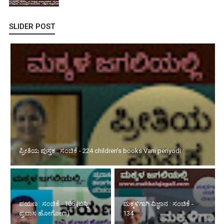
SLIDER POST
ಪ್ರೀತಿಯ ಪುಸ್ತಕ : ಸಂಚಿಕೆ - 224 children's books Vani periyodi
ಪಯಣ : ಸಂಚಿಕೆ - 105 (ಬನ್ನಿ
ಮಕ್ಕಳಿಗಾಗಿ ವಿಜ್ಞಾನ : ಸಂಚಿಕೆ -
ಪ್ರವಾಸ ಹೋಗೋಣ)
134