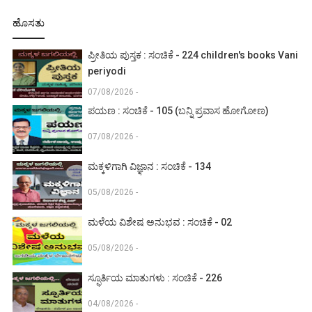
ಹೊಸತು
ಪ್ರೀತಿಯ ಪುಸ್ತಕ : ಸಂಚಿಕೆ - 224 children's books Vani
periyodi
07/08/2026 -
ಪಯಣ : ಸಂಚಿಕೆ - 105 (ಬನ್ನಿ ಪ್ರವಾಸ ಹೋಗೋಣ)
07/08/2026 -
ಮಕ್ಕಳಿಗಾಗಿ ವಿಜ್ಞಾನ : ಸಂಚಿಕೆ - 134
05/08/2026 -
ಮಳೆಯ ವಿಶೇಷ ಅನುಭವ : ಸಂಚಿಕೆ - 02
05/08/2026 -
ಸ್ಫೂರ್ತಿಯ ಮಾತುಗಳು : ಸಂಚಿಕೆ - 226
04/08/2026 -