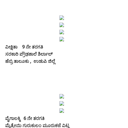
ವೀಕ್ಷಿತಾ 9 ನೇ ತರಗತಿ
ಸರಕಾರಿ ಪ್ರೌಢಶಾಲೆ ಶಿರ್ಲಾಲ್
ಹೆಬ್ರಿ ತಾಲೂಕು ,
ಉಡುಪಿ ಜಿಲ್ಲೆ
ವೈಗಾಲಕ್ಮಿ 6 ನೇ ತರಗತಿ
ಮೈತ್ರೇಯಿ ಗುರುಕುಲಂ ಮೂರುಕಜೆ ವಿಟ್ಲ