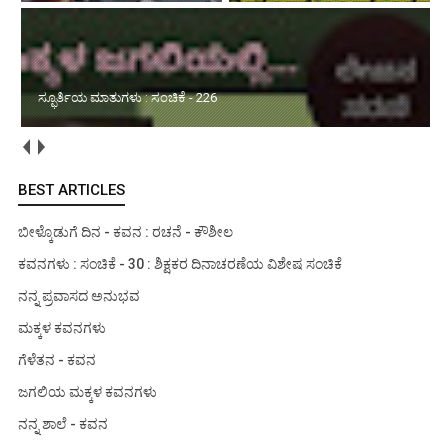
ಸ್ಫೂರ್ತಿಯ ಮಾತುಗಳು : ಸಂಚಿಕೆ - 226
BEST ARTICLES
ಬೀಳ್ಕೊಡುಗೆ ದಿನ - ಕವನ : ರಚನೆ - ಕೌಶೀಲ
ಕವನಗಳು : ಸಂಚಿಕೆ - 30 : ಶಿಕ್ಷಕರ ದಿನಾಚರಣೆಯ ವಿಶೇಷ ಸಂಚಿಕೆ
ನನ್ನ ಪ್ರವಾಸದ ಅನುಭವ
ಮಕ್ಕಳ ಕವನಗಳು
ಗೆಳೆತನ - ಕವನ
ಜಗಲಿಯ ಮಕ್ಕಳ ಕವನಗಳು
ನನ್ನ ಶಾಲೆ - ಕವನ