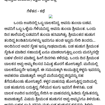
ಗೆಳೆತನ - ಕಥೆ
ಒಂದು ಊರಿನಲ್ಲಿ ಒಬ್ಬ ಬಾಲಕನಿದ್ದ. ಅವನು ತುಂಬಾ ಬಡವ.
ಅವನಿಗೆ ಒಬ್ಬ ಒಳ್ಳೆಯ ಗೆಳೆಯನಿದ್ದ. ಅವನು ತುಂಬಾ ಶ್ರೀಮಂತ. ಒಂದು
ದಿನ ಶಾಲೆಯಲ್ಲಿ ಬಡವನಿಗೆ ತುಂಬಾ ಹಸಿವಾಗಿತ್ತು. ಶ್ರೀಮಂತನ ಹುಡುಗ
ತಂದಿದ್ದ ತಿಂಡಿತಿನಿಸುಗಳನ್ನು ಇವನಿಗೂ ಹಂಚಿ ಇಬ್ಬರು ಸೇರಿ ತಿಂದರು...
ಅಂದಿನಿಂದ ಅವರ ಸ್ನೇಹ ಇನ್ನೂ ಗಾಢವಾಯಿತು. ಬಡ ಹುಡುಗ ಶ್ರೀಮಂತ
ಸ್ನೇಹಿತ ಮಾಡಿದ ಸಹಾಯಕ್ಕೆ ಏನೂ ಮಾಡಲಾಗುತ್ತಿಲ್ಲ ಎಂದು ಮನಸ್ಸಿನಲ್ಲೇ
ಬಹಳ ಬೇಸರ ಮಾಡಿದ್ದ. ಹೀಗೆ ದಿನಗಳು ಕಳೆದವು. ಒಂದು ದಿನ ಶ್ರೀಮಂತ
ಬಾಲಕನ ಅಪ್ಪ-ಅಮ್ಮ ಕೆಲಸದ ನಿಮಿತ್ತ ಹೊರಗೆ ಹೋಗುತ್ತಾರೆ. ಮನೆಯಲ್ಲಿ
ಬಾಲಕನೊಬ್ಬನೇ ಇರುತ್ತಾನೆ. ಈ ಸಮಯಕ್ಕಾಗಿ ಕಾಯುತ್ತಿದ್ದ ಕಳ್ಳರು ಇವನನ್ನು
ಅಪಹರಣ ಮಾಡುತ್ತಾರೆ. ಅಲ್ಲದೆ ಮನೆಯಲ್ಲಿದ್ದ ಚಿನ್ನವನ್ನು ಸಹ
ತೆಗೆದುಕೊಂಡು ಹೋಗುತ್ತಾರೆ. ಕಳ್ಳರ ವಾಹನವು ಹೋಗುತ್ತಿದ್ದ ದಾರಿಯಲ್ಲಿ
ಬಡ ಹುಡುಗನು ಬರುತ್ತಿದ್ದ. ಗೆಳೆಯನ ಕೂಗು ಇವನಿಗೆ ಕೇಳಿಸಿತು. ಬಡ
ಬಾಲಕ ಊರಿನ ಜನರನ್ನೆಲ್ಲ ಸೇರಿಸಿ ಆ ವಾಹನವನ್ನು ಹಿಡಿದು ಸ್ನೇಹಿತನನ್ನು
ಕಾಪಾಡುತ್ತಾನೆ. ವಿಷಯ ಶ್ರೀಮಂತ ಹುಡುಗನ ಅಪ್ಪ-ಅಮ್ಮನಿಗೂ ತಿಳಿಯಿತು.
ಅವರು ಬಹಳ ಖುಷಿ ಪಟ್ಟರು ಮತ್ತು ಬಡ ಹುಡುಗನ ಕಷ್ಟವನ್ನು ತಿಳಿದು