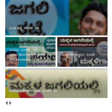
ಜಗಲಿ ಕಟ್ಟೆ : ಸಂಚಿಕೆ - 79
ಪಯಣ : ಸಂಚಿಕೆ - 105 (ಬನ್ನಿ
ಪ್ರವಾಸ ಹೋಗೋಣ) tourist
ಮಕ್ಕಳಿಗಾಗಿ ವಿಜ್ಞಾನ : ಸಂಚಿಕೆ -
places payana Ramesh Naik
134
ಮಳೆಯ ವಿಶೇಷ ಅನುಭವ : ಸಂಚಿಕೆ - 02