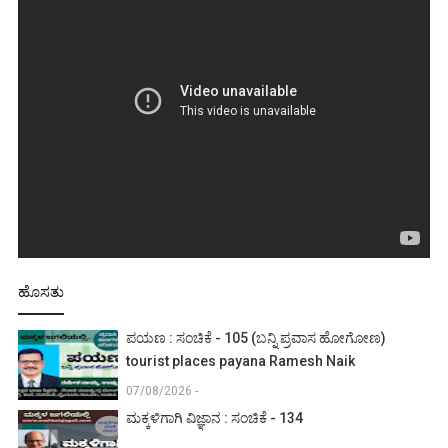
ಹೊಸತು
ಪಯಣ : ಸಂಚಿಕೆ - 105 (ಬನ್ನಿ ಪ್ರವಾಸ ಹೋಗೋಣ)
tourist places payana Ramesh Naik
07/08/2026 -
ಮಕ್ಕಳಿಗಾಗಿ ವಿಜ್ಞಾನ : ಸಂಚಿಕೆ - 134