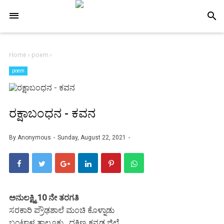
-->
search
Home
›
poem
›
poem
ರಕ್ಷಾಬಂಧನ - ಕವನ
By
Anonymous
Sunday, August 22, 2021
ಅನುಲಕ್ಷ್ಮಿ 10 ನೇ ತರಗತಿ
ಸರಕಾರಿ ಪ್ರೌಢಶಾಲೆ ಮಂಚಿ ಕೊಳ್ನಾಡು
ಬಂಟ್ವಾಳ ತಾಲೂಕು , ದಕ್ಷಿಣ ಕನ್ನಡ ಜಿಲ್ಲೆ