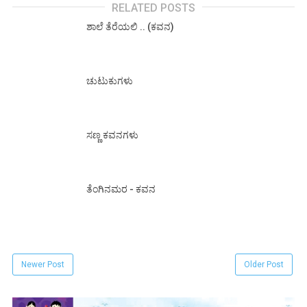
RELATED POSTS
ಶಾಲೆ ತೆರೆಯಲಿ .. (ಕವನ)
ಚುಟುಕುಗಳು
ಸಣ್ಣ ಕವನಗಳು
ತೆಂಗಿನಮರ - ಕವನ
Newer Post
Older Post