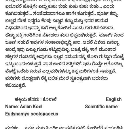
ಐದೂವರೆ ಹೊತ್ತಿಗೇ ಎದ್ದು ಕುಹು ಕುಹು ಕುಹು ಕುಹು ಕುಹು... ಎಂದು
ಕೂಗಿಬಿಡುತ್ತದೆ... ಸಂಜೆಯಾದಾಗಲೂ ಹಾಗೇ ಕೂಗುತ್ತದೆ.. ಪೂರ್ತಿ ಕಪ್ಪು
ಬಣ್ಣದ ದೇಹ ಇದ್ದರೂ ಕೆಂಪು ಬಣ್ಣದ ಕಣ್ಣು ಮತ್ತು ಇದರ ಹಾರುವ
ವಿಧಾನದಿಂದ ಇದನ್ನು ಕಾಗೆ ಅಲ್ಲ ಕೋಗಿಲೆ ಎಂದು ಗುರುತಿಸಬಹುದು.
ಹೆಣ್ಣು ಹಕ್ಕಿ ಗಂಡಿಗಿಂತ ನೋಡಲು ತುಸು ಭಿನ್ನವಾಗಿರುತ್ತದೆ. ಮಾರ್ಚ್ ನಿಂದ
ಜೂನ್ ನಡುವೆ ಇವುಗಳ ಸಂತಾನಾಭಿವೃದ್ಧಿ ಕಾಲ. ಆದರೆ ವಿಶೇಷ ಏನಪ್ಪಾ
ಅಂದ್ರೆ ಇವು ಎಲ್ಲೂ ಗೂಡು ಕಟ್ಟುವುದಿಲ್ಲ. ಬಜಕ್ರೆ ಪಕ್ಕಿ, ಕಾಗೆ ಮುಂತಾದ
ಹಕ್ಕಿಗಳ ಗೂಡಿನಲ್ಲಿ ಅವುಗಳು ಇಲ್ಲದ ಸಮಯದಲ್ಲಿ ಹೋಗಿ ಗುಟ್ಟಾಗಿ ಮೊಟ್ಟೆ
ಇಟ್ಟು ಬಂದುಬಿಡುತ್ತವೆ. ಪಾಪ ಉಳಿದ ಹಕ್ಕಿಗಳಿಗೆ ಇದು ಗೊತ್ತೇ ಆಗೋದಿಲ್ಲ.
ಮೊಟ್ಟೆ ಒಡೆದು ಬರುವ ಎಲ್ಲ ಮರಿಗಳನ್ನೂ ತನ್ನ ಮರಿಗಳಂತೆ ಸಾಕುತ್ತವೆ.
ಮರಿಗಳು ದೊಡ್ಡದಾಗಿ ರೆಕ್ಕೆ ಬಲಿತ ಮೇಲೆ ಸ್ವತಂತ್ರವಾಗಿ ಬದುಕಲು
ಕಲಿಯುತ್ತವೆ.
ಹಕ್ಕಿಯ ಹೆಸರು : ಕೋಗಿಲೆ
English
Name: Asian Koel
Scientific name:
Eudynamys scolopaceus
ಮಕ್ಕಳೇ..... ಕನ್ನಡ ಮತ್ತು ಹಿಂದೀ ಚಲನಚಿತ್ರಗಳಲ್ಲಿ ಕೋಗಿಲೆಗೆ ಸಂಬಂಧಿಸಿ