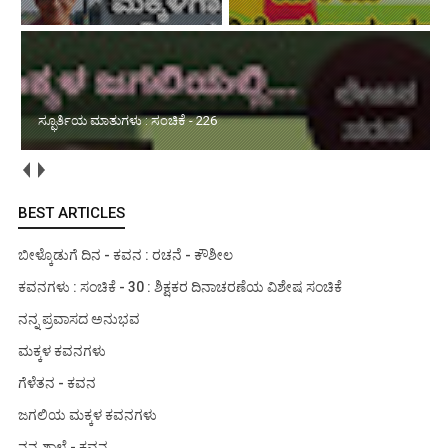
ಸ್ಫೂರ್ತಿಯ ಮಾತುಗಳು : ಸಂಚಿಕೆ - 226
BEST ARTICLES
ಬೀಳ್ಕೊಡುಗೆ ದಿನ - ಕವನ : ರಚನೆ - ಕೌಶೀಲ
ಕವನಗಳು : ಸಂಚಿಕೆ - 30 : ಶಿಕ್ಷಕರ ದಿನಾಚರಣೆಯ ವಿಶೇಷ ಸಂಚಿಕೆ
ನನ್ನ ಪ್ರವಾಸದ ಅನುಭವ
ಮಕ್ಕಳ ಕವನಗಳು
ಗೆಳೆತನ - ಕವನ
ಜಗಲಿಯ ಮಕ್ಕಳ ಕವನಗಳು
ನನ್ನ ಶಾಲೆ - ಕವನ