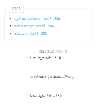
READ
ಸ್ಫೂರ್ತಿಯ ಮಾತುಗಳು : ಸಂಚಿಕೆ - 226
ಜೀವನ ಸಂಭ್ರಮ : ಸಂಚಿಕೆ - 254
ಪದದಂಗಳ : ಸಂಚಿಕೆ - 223
RELATED POSTS
ಓ ಮುದ್ದು ಮನಸೇ....! - 5
ಮಕ್ಕಳ ಆರೋಗ್ಯ ಅದೊಂದು ಸೌಭಾಗ್ಯ....
ಓ ಮುದ್ದು ಮನಸೇ.... ! - 6