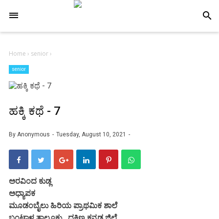
-->
search
Home
›
senior
›
senior
ಹಕ್ಕಿ ಕಥೆ - 7
By
Anonymous
Tuesday, August 10, 2021
ಅರವಿಂದ ಕುಡ್ಲ
ಅಧ್ಯಾಪಕ
ಮೂಡಂಬೈಲು ಹಿರಿಯ ಪ್ರಾಥಮಿಕ ಶಾಲೆ
ಬಂಟ್ವಾಳ ತಾಲೂಕು , ದಕ್ಷಿಣ ಕನ್ನಡ ಜಿಲ್ಲೆ