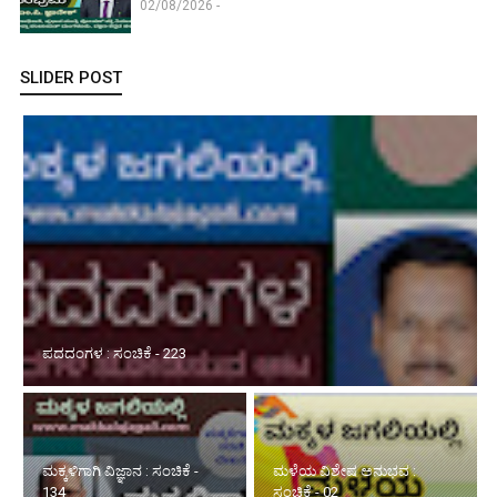
02/08/2026 -
SLIDER POST
ಪದದಂಗಳ : ಸಂಚಿಕೆ - 223
ಮಕ್ಕಳಿಗಾಗಿ ವಿಜ್ಞಾನ : ಸಂಚಿಕೆ -
ಮಳೆಯ ವಿಶೇಷ ಅನುಭವ :
134
ಸಂಚಿಕೆ - 02