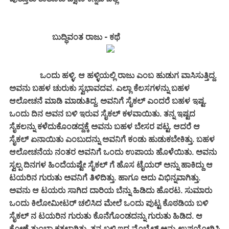
ಬುದ್ಧಿವಂತ ರಾಜು - ಕಥೆ
ಒಂದು ಹಳ್ಳಿ. ಆ ಹಳ್ಳಿಯಲ್ಲಿ ರಾಜು ಎಂಬ ಹುಡುಗ ವಾಸಿಸುತ್ತಿದ್ದ.
ಅವನು ಬಹಳ ಚುರುಕು ಸ್ವಭಾವದವ. ಎಲ್ಲಾ ಕೆಲಸಗಳನ್ನು ಬಹಳ
ಆಲೋಚನೆ ಮಾಡಿ ಮಾಡುತಿದ್ದ. ಅವನಿಗೆ ಸೈಕಲ್ ಎಂದರೆ ಬಹಳ ಇಷ್ಟ.
ಒಂದು ದಿನ ಅವನ ಬಳಿ ಇರುವ ಸೈಕಲ್ ಕಳವಾಯಿತು. ತನ್ನ ಇಷ್ಟದ
ಸೈಕಲನ್ನು ಕಳೆದುಕೊಂಡದ್ದಕ್ಕೆ ಅವನು ಬಹಳ ಬೇಸರ ಪಟ್ಟ. ಆದರೆ ಆ
ಸೈಕಲ್ ಏನಾಯಿತು ಎಂಬುದನ್ನು ಅವನಿಗೆ ಕಂಡು ಹುಡುಕಬೇಕಿತ್ತು. ಬಹಳ
ಆಲೋಚನೆಯ ನಂತರ ಅವನಿಗೆ ಒಂದು ಉಪಾಯ ಹೊಳೆಯಿತು. ಅವನು
ಸ್ವಲ್ಪ ದಿನಗಳ ಹಿಂದೆಯಷ್ಟೇ ಸೈಕಲ್ ಗೆ ಹೊಸ ಟೈಯರ್ ಅನ್ನು ಹಾಕಿದ್ದು ಆ
ಟಯರಿನ ಗುರುತು ಅವನಿಗೆ ತಿಳಿದಿತ್ತು. ಹಾಗೂ ಅದು ವಿಭಿನ್ನವಾಗಿತ್ತು.
ಅವನು ಆ ಟಯರು ಸಾಗಿದ ದಾರಿಯ ಬೆನ್ನು ಹಿಡಿದು ಹೊರಟ. ಸುಮಾರು
ಒಂದು ಕಿಲೋಮೀಟರ್ ಚಲಿಸಿದ ಮೇಲೆ ಒಂದು ಪುಟ್ಟ ಕೊಠಡಿಯ ಬಳಿ
ಸೈಕಲ್ ನ ಟಯರಿನ ಗುರುತು ಕೊನೆಗೊಂಡದನ್ನು ಗುರುತು ಹಿಡಿದ. ಆ
ಕೋಣೆ ತುಂಬಾ ಕತ್ತಲಾಗಿತ್ತು. ತನ್ನ ಬಳಿ ಇದ್ದ ಮೊಬೈಲ್ ಅನ್ನು ಉಪಯೋಗಿಸಿ