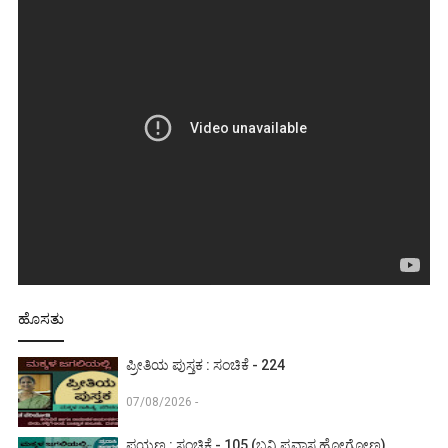
ಹೊಸತು
ಪ್ರೀತಿಯ ಪುಸ್ತಕ : ಸಂಚಿಕೆ - 224
07/08/2026 -
ಪಯಣ : ಸಂಚಿಕೆ - 105 (ಬನ್ನಿ ಪ್ರವಾಸ ಹೋಗೋಣ)