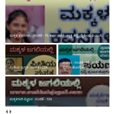
ಮಕ್ಕಳ ಕವನಗಳು : ಸಂಚಿಕೆ - 70, ಕವನ ರಚನೆ : ಪ್ರಾಕ್ಷಿ ಶೆಟ್ಟಿ , ದ್ವಿತೀಯ ಪಿಯುಸಿ
ಪಯಣ : ಸಂಚಿಕೆ - 105 (ಬನ್ನಿ
ಪ್ರೀತಿಯ ಪುಸ್ತಕ : ಸಂಚಿಕೆ - 224
ಪ್ರವಾಸ ಹೋಗೋಣ)
ಮಕ್ಕಳಿಗಾಗಿ ವಿಜ್ಞಾನ : ಸಂಚಿಕೆ - 134