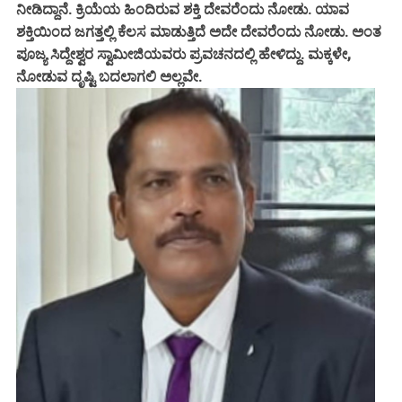
ನೀಡಿದ್ದಾನೆ. ಕ್ರಿಯೆಯ ಹಿಂದಿರುವ ಶಕ್ತಿ ದೇವರೆಂದು ನೋಡು. ಯಾವ
ಶಕ್ತಿಯಿಂದ ಜಗತ್ತಲ್ಲಿ ಕೆಲಸ ಮಾಡುತ್ತಿದೆ ಅದೇ ದೇವರೆಂದು ನೋಡು. ಅಂತ
ಪೂಜ್ಯ ಸಿದ್ದೇಶ್ವರ ಸ್ವಾಮೀಜಿಯವರು ಪ್ರವಚನದಲ್ಲಿ ಹೇಳಿದ್ದು. ಮಕ್ಕಳೇ,
ನೋಡುವ ದೃಷ್ಟಿ ಬದಲಾಗಲಿ ಅಲ್ಲವೇ.