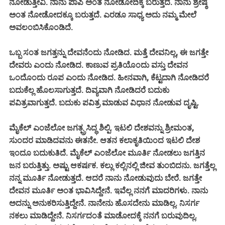
ನೋಡುತ್ತೀವಿ. ನಾನು ಪಾಪಿ ಅಂತ ನೋಡೋದಿಕ್ಕೆ ಬರುತ್ತದೆ. ನಾನು ಶ್ರೇಷ್ಠ
ಅಂತ ನೋಡೋದಕ್ಕೂ ಬರುತ್ತದೆ. ಎರಡೂ ಸಾಧ್ಯ ಅದು ನಮ್ಮ ಮೇಲೆ
ಅವಲಂಬಿಸಿಕೊಂಡಿದೆ.
ಒಬ್ಬ ಸಂತ ಜಗತ್ತನ್ನು ದೇವನೆಂದು ನೋಡಿದ. ಮತ್ತೆ ದೇವನಿಲ್ಲ, ಈ ಜಗತ್ತೇ
ದೇವರು ಎಂದು ನೋಡಿದ. ಕಾಣುವ ಪ್ರತಿಯೊಂದು ವಸ್ತು ದೇವನ
ಒಂದೊಂದು ರೂಪ ಎಂದು ನೋಡಿದ. ಹೀನವಾಗಿ, ಕೆಟ್ಟದಾಗಿ ನೋಡಿದರೆ
ಬದುಕೆಲ್ಲ ಹೊಲಸಾಗುತ್ತದೆ. ದಿವ್ಯವಾಗಿ ನೋಡಿದರೆ ಬದುಕು
ಪವಿತ್ರವಾಗುತ್ತದೆ. ಬದುಕು ಪವಿತ್ರ ಮಾಡುವ ವಿಧಾನ ನೋಡುವ ದೃಷ್ಟಿ.
ಮೈಕೆಲ್ ಎಂಜೆಲೋ ಜಗತ್ಪ್ರಸಿದ್ಧ ಶಿಲ್ಪಿ. ಇಟಲಿ ದೇಶವನ್ನು ಶ್ರೀಮಂತ,
ಸುಂದರ ಮಾಡಿದವನು ಈತನೇ. ಆತನ ಕಲಾಕೃತಿಯಿಂದ ಇಟಲಿ ದೇಶ
ಇಂದೂ ಬದುಕುತಿದೆ. ಮೈಕೆಲ್ ಎಂಜೆಲೋ ಮೂರ್ತಿ ನೋಡಲು ಜಗತ್ತಿನ
ಜನ ಬರುತ್ತಿತ್ತು. ಅಷ್ಟು ಆಕರ್ಷಕ. ಕಲ್ಲು ಕಲ್ಲಿನಲ್ಲಿ ಜೀವ ತುಂಬಿದನು. ಜಗತ್ತೆಲ್ಲ
ನನ್ನ ಮೂರ್ತಿ ನೋಡುತ್ತದೆ. ಆದರೆ ನಾನು ನೋಡುವುದು ಬೇರೆ. ಜಗತ್ತೇ
ದೇವನ ಮೂರ್ತಿ ಅಂತ ಭಾವಿಸಿದ್ದೇನೆ. ಇವೆಲ್ಲ ನನಗೆ ಮಾದರಿಗಳು. ನಾನು
ಅದನ್ನು ಅನುಕರಿಸುತ್ತಿದ್ದೇನೆ. ನಾನೇನು ಹೊಸದೇನು ಮಾಡಿಲ್ಲ. ನಿಸರ್ಗ
ನಕಲು ಮಾಡಿದ್ದೇನೆ. ನಿಸರ್ಗದಂತೆ ಮಾಡೋದಕ್ಕೆ ನನಗೆ ಬರುವುದಿಲ್ಲ.