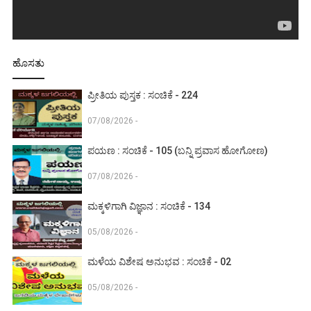
ಹೊಸತು
ಪ್ರೀತಿಯ ಪುಸ್ತಕ : ಸಂಚಿಕೆ - 224
07/08/2026 -
ಪಯಣ : ಸಂಚಿಕೆ - 105 (ಬನ್ನಿ ಪ್ರವಾಸ ಹೋಗೋಣ)
07/08/2026 -
ಮಕ್ಕಳಿಗಾಗಿ ವಿಜ್ಞಾನ : ಸಂಚಿಕೆ - 134
05/08/2026 -
ಮಳೆಯ ವಿಶೇಷ ಅನುಭವ : ಸಂಚಿಕೆ - 02
05/08/2026 -