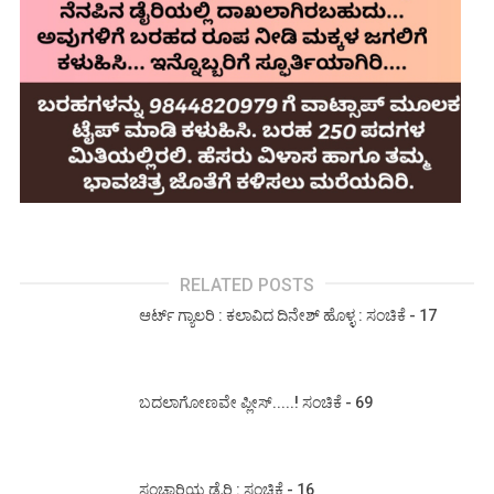
RELATED POSTS
ಆರ್ಟ್ ಗ್ಯಾಲರಿ : ಕಲಾವಿದ ದಿನೇಶ್ ಹೊಳ್ಳ : ಸಂಚಿಕೆ - 17
ಬದಲಾಗೋಣವೇ ಪ್ಲೀಸ್.....! ಸಂಚಿಕೆ - 69
ಸಂಚಾರಿಯ ಡೈರಿ : ಸಂಚಿಕೆ - 16