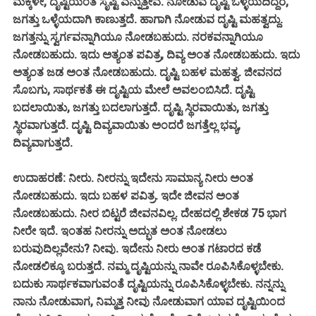
ಮಕ್ಕಳೇ, ದೃಷ್ಟಿಯಂತೆ ಸೃಷ್ಟಿ ಎನ್ನುತ್ತೇವೆ. ನೋಡುವ ದೃಷ್ಟಿ ಒಳ್ಳೆಯದಿದ್ದರೆ,
ಜಗತ್ತು ಒಳ್ಳೆಯದಾಗಿ ಕಾಣುತ್ತದೆ. ಹಾಗಾಗಿ ನೋಡುವ ದೃಷ್ಟಿ ಮಹತ್ವದ್ದು.
ಜಗತ್ತನ್ನು ಸ್ವರ್ಗವನ್ನಾಗಿಯೂ ನೋಡಬಹುದು. ನರಕವನ್ನಾಗಿಯೂ
ನೋಡಬಹುದು. ಇದು ಅತ್ಯಂತ ಪವಿತ್ರ, ದಿವ್ಯ ಅಂತ ನೋಡಬಹುದು. ಇದು
ಅತ್ಯಂತ ಜಡ ಅಂತ ನೋಡಬಹುದು. ದೃಷ್ಟಿ ಬಹಳ ಮಹತ್ವ. ಜೀವನದ
ಸೊಬಗು, ಸಾರ್ಥಕತೆ ಈ ದೃಷ್ಟಿಯ ಮೇಲೆ ಅವಲಂಬಿಸಿದೆ. ದೃಷ್ಟಿ
ಬದಲಾಯಿತು, ಜಗತ್ತು ಬದಲಾಗುತ್ತದೆ. ದೃಷ್ಟಿ ಸ್ಥಿರವಾಯಿತು, ಜಗತ್ತು
ಸ್ಥಿರವಾಗುತ್ತದೆ. ದೃಷ್ಟಿ ದಿವ್ಯವಾಯಿತು ಅಂದರೆ ಜಗತ್ತೆಲ್ಲ ಭವ್ಯ,
ದಿವ್ಯವಾಗುತ್ತದೆ.
ಉದಾಹರಣೆ: ನೀರು. ನೀರನ್ನು ಇದೇನು ಸಾಮಾನ್ಯ ನೀರು ಅಂತ
ನೋಡಬಹುದು. ಇದು ಬಹಳ ಪವಿತ್ರ. ಇದೇ ಜೀವನ ಅಂತ
ನೋಡಬಹುದು. ನೀರ ಬಿಟ್ಟರೆ ಜೀವನವಿಲ್ಲ. ದೇಹದಲ್ಲಿ ಶೇಕಡ 75 ಭಾಗ
ನೀರೇ ಇದೆ. ಇಂತಹ ನೀರನ್ನು ಅದ್ಭುತ ಅಂತ ನೋಡಲು
ಬರುವುದಿಲ್ಲವೇನು? ನೀವು. ಇದೇನು ನೀರು ಅಂತ ಗಟಾರದ ಕಡೆ
ನೋಡಲಿಕ್ಕೂ ಬರುತ್ತದೆ. ನಮ್ಮ ದೃಷ್ಟಿಯನ್ನು ನಾವೇ ರೂಪಿಸಿಕೊಳ್ಳಬೇಕು.
ಬದುಕು ಸಾರ್ಥಕವಾಗುವಂತೆ ದೃಷ್ಟಿಯನ್ನು ರೂಪಿಸಿಕೊಳ್ಳಬೇಕು. ನನ್ನನ್ನು
ನಾನು ನೋಡುವಾಗ, ನಿಮ್ಮತ್ತ ನೀವು ನೋಡುವಾಗ ಯಾವ ದೃಷ್ಟಿಯಿಂದ