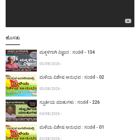
ಹೊಸತು
ಮಕ್ಕಳಿಗಾಗಿ ವಿಜ್ಞಾನ : ಸಂಚಿಕೆ - 134
05/08/2026 -
ಮಳೆಯ ವಿಶೇಷ ಅನುಭವ : ಸಂಚಿಕೆ - 02
05/08/2026 -
ಸ್ಫೂರ್ತಿಯ ಮಾತುಗಳು : ಸಂಚಿಕೆ - 226
04/08/2026 -
ಮಳೆಯ ವಿಶೇಷ ಅನುಭವ : ಸಂಚಿಕೆ - 01
03/08/2026 -