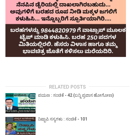
RELATED POSTS
ಪಯಣ : ಸಂಚಿಕೆ - 42 (ಬನ್ನಿ ಪ್ರವಾಸ ಹೋಗೋಣ)
ನಿಷ್ಪಾಪಿ ಸಸ್ಯಗಳು : ಸಂಚಿಕೆ - 101