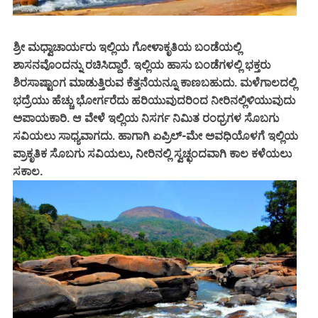
ಶ್ರೀ ಮಧ್ವಾಚಾರ್ಯರು ಇಲ್ಲಿಯ ಗೋಳಾಕೃತಿಯ ಬಂಡೆಯಲ್ಲಿ
ಶಾಸನವೊಂದನ್ನು ರಚಿಸಿದ್ದಾರೆ. ಇಲ್ಲಿಯ ಹಾಸು ಬಂಡೆಗಳಲ್ಲಿ ಭಕ್ತರು
ಶಿರಸಾಷ್ಟಾಂಗ ಮಾಡುತ್ತಿರುವ ಕೆತ್ತನೆಯನ್ನೂ ಕಾಣಬಹುದು. ಮಳೆಗಾಲದಲ್ಲಿ
ಭದ್ರೆಯು ಹೆಚ್ಚು ಭೋರ್ಗರೆದು ಹರಿಯುವುದರಿಂದ ನೀರಿನಲ್ಲಿಳಿಯುವುದು
ಅಪಾಯಕಾರಿ. ಆ ವೇಳೆ ಇಲ್ಲಿಯ ನಿಸರ್ಗ ನಿಮಿತ ರಂಧ್ರಗಳ ಸೊಬಗು
ಸವಿಯಲು ಸಾಧ್ಯವಾಗದು. ಹಾಗಾಗಿ ಏಪ್ರಿಲ್-ಮೇ ಅವಧಿಯೊಳಗೆ ಇಲ್ಲಿಯ
ಪ್ರಾಕೃತಿಕ ಸೊಬಗು ಸವಿಯಲು, ನೀರಿನಲ್ಲಿ ಸ್ವಚ್ಛಂದವಾಗಿ ಕಾಲ ಕಳೆಯಲು
ಸಕಾಲ.