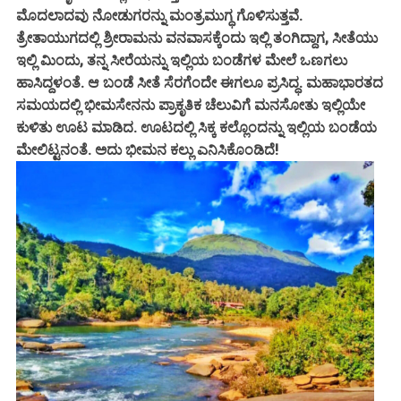
ಮೊದಲಾದವು ನೋಡುಗರನ್ನು ಮಂತ್ರಮುಗ್ಧ ಗೊಳಿಸುತ್ತವೆ.
ತ್ರೇತಾಯುಗದಲ್ಲಿ ಶ್ರೀರಾಮನು ವನವಾಸಕ್ಕೆಂದು ಇಲ್ಲಿ ತಂಗಿದ್ದಾಗ, ಸೀತೆಯು
ಇಲ್ಲಿ ಮಿಂದು, ತನ್ನ ಸೀರೆಯನ್ನು ಇಲ್ಲಿಯ ಬಂಡೆಗಳ ಮೇಲೆ ಒಣಗಲು
ಹಾಸಿದ್ದಳಂತೆ. ಆ ಬಂಡೆ ಸೀತೆ ಸೆರಗೆಂದೇ ಈಗಲೂ ಪ್ರಸಿದ್ಧ. ಮಹಾಭಾರತದ
ಸಮಯದಲ್ಲಿ ಭೀಮಸೇನನು ಪ್ರಾಕೃತಿಕ ಚೆಲುವಿಗೆ ಮನಸೋತು ಇಲ್ಲಿಯೇ
ಕುಳಿತು ಊಟ ಮಾಡಿದ. ಊಟದಲ್ಲಿ ಸಿಕ್ಕ ಕಲ್ಲೊಂದನ್ನು ಇಲ್ಲಿಯ ಬಂಡೆಯ
ಮೇಲಿಟ್ಟನಂತೆ. ಅದು ಭೀಮನ ಕಲ್ಲು ಎನಿಸಿಕೊಂಡಿದೆ!