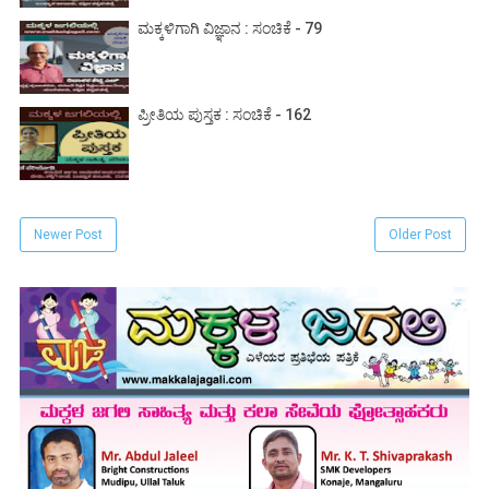
ಮಕ್ಕಳಿಗಾಗಿ ವಿಜ್ಞಾನ : ಸಂಚಿಕೆ - 79
ಪ್ರೀತಿಯ ಪುಸ್ತಕ : ಸಂಚಿಕೆ - 162
Newer Post
Older Post