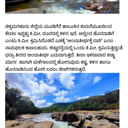
ಚಿಕ್ಕಮಗಳೂರು ಜಿಲ್ಲೆಯ ಮೂಡಿಗೆರೆ ತಾಲೂಕಿನ ಕುದುರೆಮುಖದಿಂದ
ಕೇವಲ ಇಪ್ಪತ್ತು ಕಿ.ಮೀ. ದೂರದಲ್ಲಿ ಕಳಸ ಇದೆ. ಅಲ್ಲಿಂದ ಹೊರನಾಡಿಗೆ
ಎಂಟು ಕಿ.ಮೀ. ಕ್ರಮಿಸಿದೊಡನೆ ಎಡಕ್ಕೆ 'ಅಂಬಾತೀರ್ಥಕ್ಕೆ ದಾರಿ' ಎಂಬ
ನಾಮಫಲಕ ಕಾಣಬಹುದು. ಕಚ್ಚಾರಸ್ತೆಯಲ್ಲಿ ಒಂದು ಕಿ.ಮೀ. ಕ್ರಮಿಸುತ್ತಿದ್ದಂತೆ
ಭದ್ರಾ ತೀರದ ಅಂಬಾತೀರ್ಥ ಎದುರಾಗುತ್ತದೆ. ತೀರಾ ಇಳಿಜಾರಾದ ಕಚ್ಚಾ
ಮಾರ್ಗ. ಹಾಗಾಗಿ ಮಳೆಗಾಲದಲ್ಲಿ ಹೋಗುವುದು ಕಷ್ಟ. ಕಳಸ ಹಾಗೂ
ಹೊರನಾಡಿನಿಂದ ಹೋಗಿ ಬರಲು ಜೀಪ್‌ಗಳಿರುತ್ತವೆ.