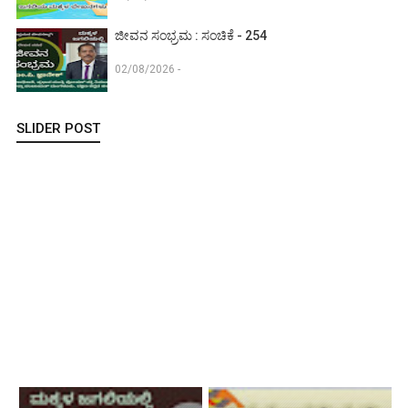
ಜೀವನ ಸಂಭ್ರಮ : ಸಂಚಿಕೆ - 254
02/08/2026 -
SLIDER POST
ಮಕ್ಕಳಿಗಾಗಿ ವಿಜ್ಞಾನ : ಸಂಚಿಕೆ - 134