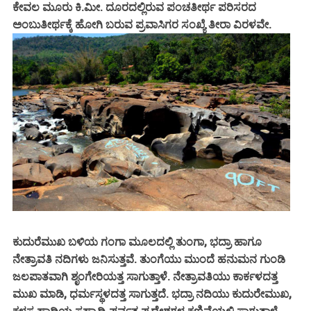
ಕೇವಲ ಮೂರು ಕಿ.ಮೀ. ದೂರದಲ್ಲಿರುವ ಪಂಚತೀರ್ಥ ಪರಿಸರದ
ಅಂಬುತೀರ್ಥಕ್ಕೆ ಹೋಗಿ ಬರುವ ಪ್ರವಾಸಿಗರ ಸಂಖ್ಯೆ ತೀರಾ ವಿರಳವೇ.
ಕುದುರೆಮುಖ ಬಳಿಯ ಗಂಗಾ ಮೂಲದಲ್ಲಿ ತುಂಗಾ, ಭದ್ರಾ ಹಾಗೂ
ನೇತ್ರಾವತಿ ನದಿಗಳು ಜನಿಸುತ್ತವೆ. ತುಂಗೆಯು ಮುಂದೆ ಹನುಮನ ಗುಂಡಿ
ಜಲಪಾತವಾಗಿ ಶೃಂಗೇರಿಯತ್ತ ಸಾಗುತ್ತಾಳೆ. ನೇತ್ರಾವತಿಯು ಕಾರ್ಕಳದತ್ತ
ಮುಖ ಮಾಡಿ, ಧರ್ಮಸ್ಥಳದತ್ತ ಸಾಗುತ್ತದೆ. ಭದ್ರಾ ನದಿಯು ಕುದುರೇಮುಖ,