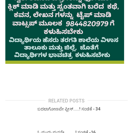
RELATED POSTS
ಬದಲಾಗೋಣವೇ ಪ್ಲೀಸ್.....! ಸಂಚಿಕೆ - 34
ಓ ಮುದ್ದು ಮನಸೇ ...…...! ಸಂಚಿಕೆ -16