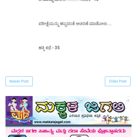
ಪರೀಕ್ಷೆಯನ್ನು ಹಬ್ಬದಂತೆ ಆಚರಣೆ ಮಾಡೋಣ....
ಹಕ್ಕಿ ಕಥೆ - 35
Newer Post
Older Post