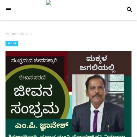
-->
search
Home
›
senior
›
senior