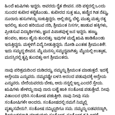
ಹಿಂದೆ ಋಷಿಗಳು ಇದ್ದರು. ಅವರದು ರೈತ ಜೀವನ. ನದಿ ಪಕ್ಕದಲ್ಲಿ ಒಂದು
ಸುಂದರ ಕುಟೀರ ಕಟ್ಟಿಕೊಂಡು.. ಕುಟೀರದ ಸುತ್ತ ಹೂ, ಹಣ್ಣಿನ ಗಿಡ ನೆಟ್ಟು,
ನೂರಾರು ಹಸುಗಳನ್ನು ಸಾಕುತ್ತಿದ್ದರು. ಅಲ್ಲಿ ಚಿನ್ನ, ಬೆಳ್ಳಿ, ಮುತ್ತು ಮತ್ತು ರತ್ನ
ಇರಲಿಲ್ಲ. ತುಂಬಿ ಹರಿಯುವ ನದಿ, ಶ್ರೀಮಂತ ನಿಸರ್ಗ, ಹಾಡುವ ಹಕ್ಕಿಗಳು,
ಪ್ರೀತಿಸುವ ವಿದ್ಯಾರ್ಥಿಗಳು, ಜ್ಞಾನ ಪಿಪಾಶವುಳ್ಳ ಜನ ಇದ್ದರು. ಹಣ್ಣು,
ಹಂಪಲ, ಹಾಲು ಹೈನು ತುಂಬಿತ್ತು. ಇವುಗಳ ಮಧ್ಯೆ ಋಷಿ ಹಾಡಿಕೊಂಡು
ಇರುತ್ತಿದ್ದನು. ಮಕ್ಕಳಿಗೆ ವಿದ್ಯೆ ನೀಡುತ್ತಿದ್ದರು. ನೋಡಿ ಎಂತಹ ಶ್ರೀಮಂತಿಕೆ!.
ಇದು ಸಮೃದ್ಧ ಜೀವನ. ಮೈ ಮನಸ್ಸು ಸಮೃದ್ಧವಾಗಿತ್ತು. ಮೈಯಲ್ಲಿ ಉತ್ಸಾಹ,
ಮನಸ್ಸಿನಲ್ಲಿ ತೃಪ್ತಿ ತುಂಬಿತ್ತು ಆಗ ಶ್ರೀಮಂತರು.
ನಾವು ಪರಿಶ್ರಮದಿಂದ ದುಡಿದದ್ದು, ನಮ್ಮನ್ನು ಶ್ರೀಮಂತ ಮಾಡುತ್ತದೆ. ಇದಕ್ಕೆ
ಅಸ್ತೇಯಾ ಎನ್ನುವರು. ನಮ್ಮದಷ್ಟೇ ಬಳಸಿ ಆನಂದ ಪಡುವುದಕ್ಕೆ ಅಸ್ತೇಯ
ಎನ್ನುವರು. ಬೇರೆಯವರದು ಬೇಕು, ಅದು ನನ್ನಲ್ಲಿ ಇಲ್ಲ ಎಂದರೆ ಸ್ತೇಯ.
ಋಷಿಗಳು ಹೇಳಿದ್ದು ನಾವು ನಾರು ಬಟ್ಟೆ ಹಾಕಿ ಸಂತೋಷ ಪಡುತ್ತೇವೆ. ನೀವು
ಪಿತಾಂಬರ ಧರಿಸಿ ಸಂತೋಷ ಪಡುತ್ತೀರಿ. ನಾವು ನೀವು ಸಮ
ಸಂತೋಷಿಗಳೇ ಅಂದರು. ಸಂತೋಷದಲ್ಲಿ ನಮಗೆ ನಿಮ್ಮಲ್ಲಿ
ವ್ಯತ್ಯಾಸವೇನು?. ಸಂತೋಷ ನಮ್ಮಿಬ್ಬರಿಗೂ ಸಮ. ನಮ್ಮನ್ನು ಬಡವರನ್ನಾಗಿ,