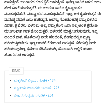
ಹಾಕುತ್ತೇವೆ. ಬಂಗಾರದ ಕಡಗ ಕೈಗೆ ಹಾಕುತ್ತೇವೆ. ಇವೆಲ್ಲ ಹಾಕಿದ ಬಳಿಕ ಅದು
ಹೇಗೆ ಬಳಕೆಯಾಗುತ್ತದೆ?. ಈ ಆಭರಣ ಹಾಕಿದ ಕೈ ಒಕ್ಕಲುತನ
ಮಾಡುತ್ತದೆಯೆ?. ಮಣ್ಣು ಹದ ಮಾಡುತ್ತದೆಯೆ?. ಇಲ್ಲ. ಆಗ ಕೈ ಹೇಳುತ್ತವೆ ಈ
ಮನುಷ್ಯ ನಮಗೆ ಏನು ಹಾಕಿದ್ದಾನೆ. ಅದನ್ನು ನೋಡೋದಕ್ಕೆ ನಮ್ಮ ಬಳಸಿದ
ವಿನಹ, ಕೈ ಬೆರಳು ಬಳಸಲು ಅಲ್ಲ. ನಮ್ಮ ಕೆಲಸ ಏನು ಇಲ್ಲ ಅಂತ ಕ್ರಮೇಣ
ದುರ್ಬಲವಾಗಿ ನಾಶ ಹೊಂದುತ್ತವೆ. ಬಳಸಿದರೆ ಮಾತ್ರ ಬದುಕುವುದು. ಇಲ್ಲ
ಅಂದರೆ ನಾಶ. ಹೊಳೆಯಲ್ಲಿ ನೀರು ಹರಿದಂತೆ, ಜೀವನದಲ್ಲಿ ಸಮೃದ್ಧಿ
ಹರಿಯುತ್ತಿರಬೇಕು. ಇಲ್ಲ ಅಂದರೆ ಕೆರೆಯಂತೆ ಆಗುತ್ತದೆ. ಕೆರೆಯಲ್ಲಿ ನೀರು
ಹರಿಯುವುದಿಲ್ಲ. ಕ್ರಮೇಣ ಕಡಿಮೆಯಾಗಿ, ಹೊಲಸಾಗಿ ಅಲ್ಲಿಗೆ ಯಾರು
ಹೋಗದಂತೆ ಆಗುತ್ತದೆ.
READ
ಮಕ್ಕಳಿಗಾಗಿ ವಿಜ್ಞಾನ : ಸಂಚಿಕೆ - 134
ಸ್ಫೂರ್ತಿಯ ಮಾತುಗಳು : ಸಂಚಿಕೆ - 226
ಜೀವನ ಸಂಭ್ರಮ : ಸಂಚಿಕೆ - 254