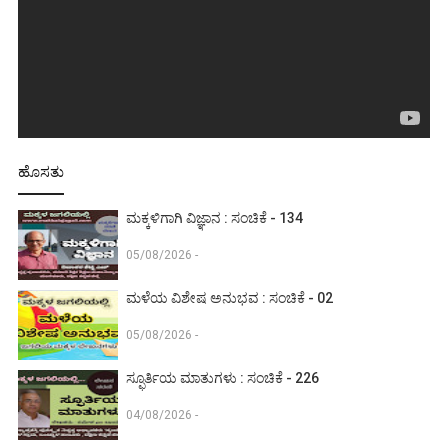
ಹೊಸತು
ಮಕ್ಕಳಿಗಾಗಿ ವಿಜ್ಞಾನ : ಸಂಚಿಕೆ - 134
05/08/2026 -
ಮಳೆಯ ವಿಶೇಷ ಅನುಭವ : ಸಂಚಿಕೆ - 02
05/08/2026 -
ಸ್ಫೂರ್ತಿಯ ಮಾತುಗಳು : ಸಂಚಿಕೆ - 226
04/08/2026 -