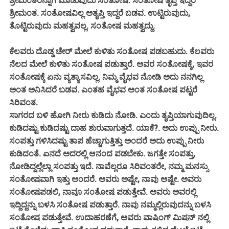
ಶ್ರೀಮಂತರನ್ನಾಗಿ ಮಾಡುವುದು ಸಂತೋಷ. ಸಂತೋಷ ತೃಪ್ತಿ ಇದ್ದರೆ
ಶ್ರೀಮಂತ. ಸಂತೋಷವಿಲ್ಲ ಅತೃಪ್ತಿ ಇದ್ದರೆ ಬಡವ. ಉಟ್ಟಿರುವುದು,
ತೊಟ್ಟಿರುವುದು ಮಹತ್ವವಲ್ಲ. ಸಂತೋಷ ಮಹತ್ವದ್ದು.
ಕೆಲವರು ದೊಡ್ಡ ಚೇರ್ ಮೇಲೆ ಕುಳಿತು ಸಂತೋಷ ಪಡಬಹುದು. ಕೆಲವರು
ನೆಲದ ಮೇಲೆ ಕುಳಿತು ಸಂತೋಷ ಪಡುತ್ತಾರೆ. ಅವರ ಸಂತೋಷಕ್ಕೆ, ಇವರ
ಸಂತೋಷಕ್ಕೆ ಏನು ವ್ಯತ್ಯಾಸವಿಲ್ಲ. ನಿಮ್ಮ ವೈಭವ ನೋಡಿ ಅದು ನನಗಿಲ್ಲ
ಅಂತ ಅನಿಸಿದರೆ ಬಡವ. ಎಂತಹ ವೈಭವ ಅಂತ ಸಂತೋಷ ಪಟ್ಟರೆ
ಸಿರಿವಂತ.
ಸಾಗರದ ಬಳಿ ಹೋಗಿ ನೀರು ಕುಡಿದು ನೋಡಿ. ಎಂದು ತೃಪ್ತಿಯಾಗುವುದಿಲ್ಲ.
ಕುಡಿದಷ್ಟು ಕುಡಿದಷ್ಟು ದಾಹ ಶುರುವಾಗುತ್ತದೆ. ಯಾಕೆ?. ಅದು ಉಪ್ಪು ನೀರು.
ಸಂಪತ್ತು ಗಳಿಸಿದಷ್ಟು ತಾಪ ಹೆಚ್ಚಾಗುತ್ತಿತ್ತು ಅಂದರೆ ಅದು ಉಪ್ಪು ನೀರು
ಕುಡಿದಂತೆ. ಏನದೆ ಅದರಲ್ಲಿ ಆನಂದ ಪಡಬೇಕು. ಜಗತ್ತೇ ಸಂಪತ್ತು,
ನೋಡಿದ್ದಲ್ಲೆಲ್ಲಾ ಸಂಪತ್ತು ಇದೆ. ನಾವೆಲ್ಲರೂ ಸಿರಿವಂತರೇ, ನಮ್ಮ ಮನಸ್ಸು
ಸಂತೋಷವಾಗಿ ಇತ್ತು ಅಂದರೆ. ಅವರು ಅಷ್ಟೇ, ನಾವು ಅಷ್ಟೇ. ಅವರು
ಸಂತೋಷಪಡಲಿ, ನಾವೂ ಸಂತೋಷ ಪಡುತ್ತೇವೆ. ಅವರು ಅವರಲ್ಲಿ
ಇದ್ದಿದ್ದನ್ನು ಬಳಸಿ ಸಂತೋಷ ಪಡುತ್ತಾರೆ. ನಾವು ನಮ್ಮಲ್ಲಿರುವುದನ್ನು ಬಳಸಿ
ಸಂತೋಷ ಪಡುತ್ತೇವೆ. ಉದಾಹರಣೆಗೆ, ಅವರು ವಾಷಿಂಗ್ ಮಿಷನ್ ನಲ್ಲಿ