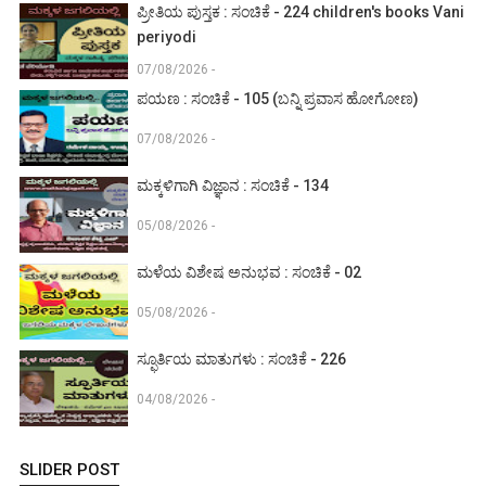
ಪ್ರೀತಿಯ ಪುಸ್ತಕ : ಸಂಚಿಕೆ - 224 children's books Vani
periyodi
07/08/2026 -
ಪಯಣ : ಸಂಚಿಕೆ - 105 (ಬನ್ನಿ ಪ್ರವಾಸ ಹೋಗೋಣ)
07/08/2026 -
ಮಕ್ಕಳಿಗಾಗಿ ವಿಜ್ಞಾನ : ಸಂಚಿಕೆ - 134
05/08/2026 -
ಮಳೆಯ ವಿಶೇಷ ಅನುಭವ : ಸಂಚಿಕೆ - 02
05/08/2026 -
ಸ್ಫೂರ್ತಿಯ ಮಾತುಗಳು : ಸಂಚಿಕೆ - 226
04/08/2026 -
SLIDER POST