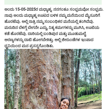
ಅಂದು 15-05-2025ರ ಮಧ್ಯಾಹ್ನ. ನನಗಂತೂ ಸಂಭ್ರಮವೋ ಸಂಭ್ರಮ.
ನಾವು ಅಂದು ಮಧ್ಯಾಹ್ನ ಊಟದ ಬಳಿಕ ನಮ್ಮ ಮನೆಯಿಂದ ಮೈಸೂರಿಗೆ
ಹೊರಟೆವು. ಅಲ್ಲಿ ರಾತ್ರಿ ನಮ್ಮ ಸಂಬಂಧಿಕರ ಮನೆಯಲ್ಲಿ ತಂಗಿದೆವು.
ಮರುದಿನ ಬೆಳಗ್ಗೆ ಬೇಗನೇ ಎದ್ದು, ನಿತ್ಯ ಕರ್ಮಗಳನ್ನು ಮುಗಿಸಿ, ಊಟಿಯ
ಕಡೆ ಹೊರಟೆವು. ದಾರಿಯಲ್ಲಿ ಬಂಡಿಪುರ ಮತ್ತು ಮೂಡುಮಲೈ
ಅರಣ್ಯಗಳನ್ನು ದಾಟಿ ಹೋಗಬೇಕಿತ್ತು. ಅಲ್ಲಿ ಜೀರುಂಡೆಗಳ ಇಂಪಾದ
ಧ್ವನಿಯಿಂದ ಮನ ಪ್ರಸನ್ನಗೊಂಡಿತು.