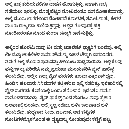
ಅಲ್ಲಿ ತುತ್ತ ತುದಿಯವರೆಗೂ ವಾಹನ ಹೋಗುತ್ತಿತ್ತು. ಹಾಗಾಗಿ ಜಾಸ್ತಿ
ನಡೆಯಲು ಇರಲಿಲ್ಲ. ದೊಡ್ಡ ಬೆಟ್ಟದ ನೋಟವಂತೂ ಮನಮೋಹಕವಾಗಿತ್ತು.
ಅಲ್ಲಿ ಮೂರು ಭಾಗಗಳಿಂದ ನೋಡಿದರೆ ಕರ್ನಾಟಕ, ತಮಿಳುನಾಡು, ಕೇರಳ
ಮೂರು ರಾಜ್ಯಗಳು ಕಾಣಿಸುತ್ತಿದ್ದವು. ಅಲ್ಲಿನ ಗೋಪುರಕ್ಕೆ ಹತ್ತಿ
ನೋಡಿದರಂತೂ ನೋಟ ತುಂಬಾ ಚೆನ್ನಾಗಿ ಕಾಣಿಸುತ್ತಿತ್ತು.
ಅಲ್ಲಿಂದ ಹೊರಟು ನಾವು ಟೀ ಮತ್ತು ಚಾಕಲೇಟ್ ಫ್ಯಾಕ್ಟರಿಗೆ ಬಂದೆವು. ಅಲ್ಲಿ
ಟೀ ಮತ್ತು ಚಾಕಲೇಟ್ ತಯಾರಿಕೆಯನ್ನು ಬಹಳ ಚೆನ್ನಾಗಿ ವಿವರಿಸಿದರು.
ನಮಗೆ ಅಲ್ಲಿ ಹೊಸ ವಿಷಯವನ್ನು ತಿಳಿಯಲು ಸಾಧ್ಯವಾಯಿತು. ಅಲ್ಲಿ ಕೆಲವು
ವಸ್ತುಗಳನ್ನು ಖರೀದಿಸಿ ನಮ್ಮ ಪ್ರಯಾಣ ಮುಂದುವರಿಸಿ ಪೈನ್ ಫಾರೆಸ್ಟ್
ತಲುಪಿದೆವು. ಅಲ್ಲಿನ ಎಲ್ಲಾ ಪೈನ್ ಮರಗಳು ತುಂಬಾ ಎತ್ತರವಾಗಿದ್ದವು.
ಹಿಂದಿನ ಹಲವಾರು ಸಿನಿಮಾಗಳ ಚಿತ್ರೀಕರಣ ಇಲ್ಲಿ ನಡೆದಿತ್ತು. ಇಳಿಜಾರಿನಲ್ಲಿ
ಪೈನ್ ಮರಗಳು ಕೊನೆಯಲ್ಲಿ ಒಂದು ಸರೋವರ. ಇದಂತೂ ನಯನ
ಮನೋಹರವಾಗಿತ್ತು. ಪೈನ್ ಫಾರೆಸ್ಟ್ ನಿಂದ ಹೊರಟು ನಾವು ಪೈಕಾರ
ಜಲಪಾತಕ್ಕೆ ಬಂದೆವು. ಅಲ್ಲಿ ಸ್ವಲ್ಪ ನಡೆದು, ಬಳಿಕ ಜಲಪಾತದ ಬಳಿ
ತಲುಪಿದೆವು. ಶುದ್ಧವಾದ ನೀರು, ಜಲಪಾತ, ಆಚೆ ಬೆಟ್ಟಗಳ
ನೋಟಗಳನ್ನೊಳಗೊಂಡ ಈ ದೃಶ್ಯವನ್ನು ನೋಡುವುದೇ ಕಣ್ಣಿಗೆ ಹಬ್ಬ.