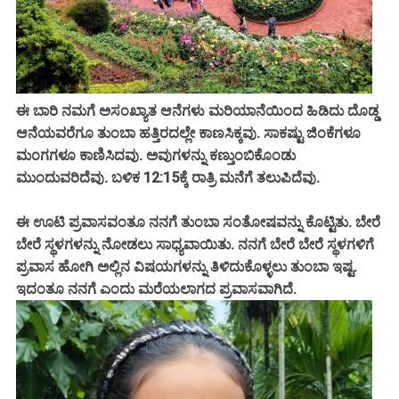
ಈ ಬಾರಿ ನಮಗೆ ಅಸಂಖ್ಯಾತ ಆನೆಗಳು ಮರಿಯಾನೆಯಿಂದ ಹಿಡಿದು ದೊಡ್ಡ
ಆನೆಯವರೆಗೂ ತುಂಬಾ ಹತ್ತಿರದಲ್ಲೇ ಕಾಣಸಿಕ್ಕವು. ಸಾಕಷ್ಟು ಜಿಂಕೆಗಳೂ
ಮಂಗಗಳೂ ಕಾಣಿಸಿದವು. ಅವುಗಳನ್ನು ಕಣ್ತುಂಬಿಕೊಂಡು
ಮುಂದುವರಿದೆವು. ಬಳಿಕ 12:15ಕ್ಕೆ ರಾತ್ರಿ ಮನೆಗೆ ತಲುಪಿದೆವು.
ಈ ಊಟಿ ಪ್ರವಾಸವಂತೂ ನನಗೆ ತುಂಬಾ ಸಂತೋಷವನ್ನು ಕೊಟ್ಟಿತು. ಬೇರೆ
ಬೇರೆ ಸ್ಥಳಗಳನ್ನು ನೋಡಲು ಸಾಧ್ಯವಾಯಿತು. ನನಗೆ ಬೇರೆ ಬೇರೆ ಸ್ಥಳಗಳಿಗೆ
ಪ್ರವಾಸ ಹೋಗಿ ಅಲ್ಲಿನ ವಿಷಯಗಳನ್ನು ತಿಳಿದುಕೊಳ್ಳಲು ತುಂಬಾ ಇಷ್ಟ.
ಇದಂತೂ ನನಗೆ ಎಂದು ಮರೆಯಲಾಗದ ಪ್ರವಾಸವಾಗಿದೆ.