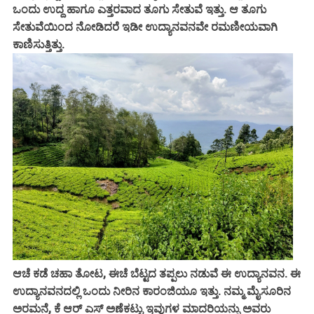
ಒಂದು ಉದ್ದ ಹಾಗೂ ಎತ್ತರವಾದ ತೂಗು ಸೇತುವೆ ಇತ್ತು. ಆ ತೂಗು
ಸೇತುವೆಯಿಂದ ನೋಡಿದರೆ ಇಡೀ ಉದ್ಯಾನವನವೇ ರಮಣೀಯವಾಗಿ
ಕಾಣಿಸುತ್ತಿತ್ತು.
ಆಚೆ ಕಡೆ ಚಹಾ ತೋಟ, ಈಚೆ ಬೆಟ್ಟದ ತಪ್ಪಲು ನಡುವೆ ಈ ಉದ್ಯಾನವನ. ಈ
ಉದ್ಯಾನವನದಲ್ಲಿ ಒಂದು ನೀರಿನ ಕಾರಂಜಿಯೂ ಇತ್ತು. ನಮ್ಮ ಮೈಸೂರಿನ
ಅರಮನೆ, ಕೆ ಆರ್ ಎಸ್ ಅಣೆಕಟ್ಟು ಇವುಗಳ ಮಾದರಿಯನ್ನು ಅವರು