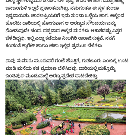
ಎಲ್ಲಾ ಸ್ಥಳಗಳಲ್ಲಿಯೂ ಜನಜಂಗುಳಿ ಇತ್ತು. ಆದರೆ ಈ ಜಾಗ ಮಾತ್ರ ಹೆಚ್ಚು
ಜನಜಂಗುಳಿ ಇಲ್ಲದೆ ಪ್ರಶಾಂತವಾಗಿತ್ತು. ನಮಗಂತೂ ಈ ಸ್ಥಳ ತುಂಬಾ
ಇಷ್ಟವಾಯಿತು. ಚಾರಣಪ್ರಿಯರಿಗೆ ಇದು ತುಂಬಾ ಒಳ್ಳೆಯ ಜಾಗ. ಅಲ್ಲಿಂದ
ಹೊರಟು ದಾರಿಯಲ್ಲಿ ಹೋಗುವಾಗ ಆ ಅರಣ್ಯದ ಸೌಂದರ್ಯವನ್ನು
ನೋಡುವುದೇ ಚಂದ. ದಪ್ಪವಾದ ಅಲ್ಲಿನ ಮರಗಳು ಆಕಾಶದಷ್ಟು ಎತ್ತರ
ಬೆಳೆದಿದ್ದವು. ಇಲ್ಲಿ ಎಲ್ಲಾ ಕಡೆಯೂ ನೀಲಗಿರಿ ರಾರಾಜಿಸುತ್ತವೆ. ನನಗೆ
ಕಂಡಂತೆ ಕ್ಯಾರೆಟ್ ಹಾಗೂ ಚಹಾ ಇಲ್ಲಿನ ಪ್ರಮುಖ ಬೆಳೆಗಳು.
ನಾವು ಸುಮಾರು ಮೂರುವರೆ ಗಂಟೆ ಹೊತ್ತಿಗೆ, ಗುಡಲೂರು ಎಂಬಲ್ಲಿ ಊಟ
ಮಾಡಿ ಮನೆಯ ಕಡೆ ಪ್ರಯಾಣ ಬೆಳೆಸಿದವು. ದಾರಿಯಲ್ಲಿ ಮತ್ತೊಮ್ಮೆ
ಬಂಡಿಪುರ-ಮೂಡುಮಲೈ ಅರಣ್ಯ ಪ್ರದೇಶ ದಾಟಬೇಕಿತ್ತು.