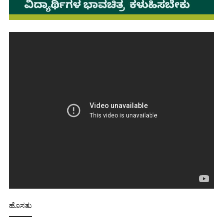
ಹೊಸತು