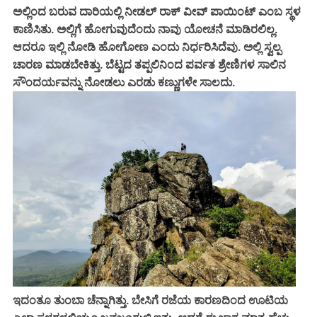
ಅಲ್ಲಿಂದ ಬರುವ ದಾರಿಯಲ್ಲಿ ನೀಡಲ್ ರಾಕ್ ವೀವ್ ಪಾಯಿಂಟ್ ಎಂಬ ಸ್ಥಳ
ಕಾಣಿಸಿತು. ಅಲ್ಲಿಗೆ ಹೋಗುವುದೆಂದು ನಾವು ಯೋಚನೆ ಮಾಡಿರಲಿಲ್ಲ.
ಆದರೂ ಇಲ್ಲಿ ನೋಡಿ ಹೋಗೋಣ ಎಂದು ನಿರ್ಧರಿಸಿದೆವು. ಅಲ್ಲಿ ಸ್ವಲ್ಪ
ಚಾರಣ ಮಾಡಬೇಕಿತ್ತು. ಬೆಟ್ಟದ ತಪ್ಪಲಿನಿಂದ ಪರ್ವತ ಶ್ರೇಣಿಗಳ ಸಾಲಿನ
ಸೌಂದರ್ಯವನ್ನು ನೋಡಲು ಎರಡು ಕಣ್ಣುಗಳೇ ಸಾಲದು.
ಇದಂತೂ ತುಂಬಾ ಚೆನ್ನಾಗಿತ್ತು. ಬೇಸಿಗೆ ರಜೆಯ ಕಾರಣದಿಂದ ಊಟಿಯ