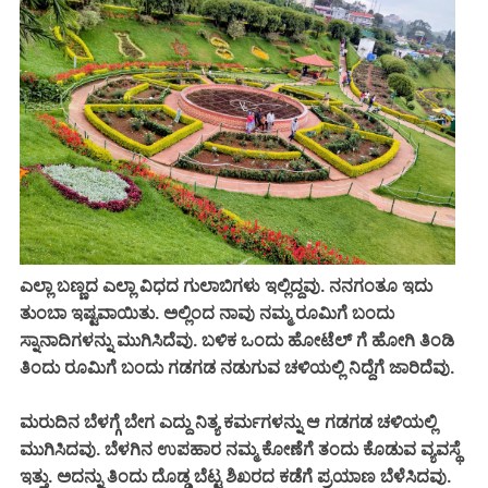
ಎಲ್ಲಾ ಬಣ್ಣದ ಎಲ್ಲಾ ವಿಧದ ಗುಲಾಬಿಗಳು ಇಲ್ಲಿದ್ದವು. ನನಗಂತೂ ಇದು
ತುಂಬಾ ಇಷ್ಟವಾಯಿತು. ಅಲ್ಲಿಂದ ನಾವು ನಮ್ಮ ರೂಮಿಗೆ ಬಂದು
ಸ್ನಾನಾದಿಗಳನ್ನು ಮುಗಿಸಿದೆವು. ಬಳಿಕ ಒಂದು ಹೋಟೆಲ್ ಗೆ ಹೋಗಿ ತಿಂಡಿ
ತಿಂದು ರೂಮಿಗೆ ಬಂದು ಗಡಗಡ ನಡುಗುವ ಚಳಿಯಲ್ಲಿ ನಿದ್ದೆಗೆ ಜಾರಿದೆವು.
ಮರುದಿನ ಬೆಳಗ್ಗೆ ಬೇಗ ಎದ್ದು ನಿತ್ಯ ಕರ್ಮಗಳನ್ನು ಆ ಗಡಗಡ ಚಳಿಯಲ್ಲಿ
ಮುಗಿಸಿದವು. ಬೆಳಗಿನ ಉಪಹಾರ ನಮ್ಮ ಕೋಣೆಗೆ ತಂದು ಕೊಡುವ ವ್ಯವಸ್ಥೆ
ಇತ್ತು. ಅದನ್ನು ತಿಂದು ದೊಡ್ಡ ಬೆಟ್ಟ ಶಿಖರದ ಕಡೆಗೆ ಪ್ರಯಾಣ ಬೆಳೆಸಿದವು.