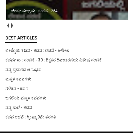
ಜೀವನ ಸಂಭ್ರಮ : ಸಂಚಿಕೆ - 254
BEST ARTICLES
ಬೀಳ್ಕೊಡುಗೆ ದಿನ - ಕವನ : ರಚನೆ - ಕೌಶೀಲ
ಕವನಗಳು : ಸಂಚಿಕೆ - 30 : ಶಿಕ್ಷಕರ ದಿನಾಚರಣೆಯ ವಿಶೇಷ ಸಂಚಿಕೆ
ನನ್ನ ಪ್ರವಾಸದ ಅನುಭವ
ಮಕ್ಕಳ ಕವನಗಳು
ಗೆಳೆತನ - ಕವನ
ಜಗಲಿಯ ಮಕ್ಕಳ ಕವನಗಳು
ನನ್ನ ಶಾಲೆ - ಕವನ
ಕವನ ರಚನೆ : ಗ್ರೀಷ್ಮಾ 9ನೇ ತರಗತಿ