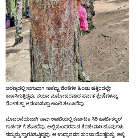
ಅರಣ್ಯದಲ್ಲಿ ಸಾಗುವಾಗ ಸಾಕಷ್ಟು ಜಿಂಕೆಗಳ ಹಿಂಡು ಹತ್ತಿರದಲ್ಲೇ
ಕಾಣಸಿಗುತ್ತಿದ್ದವು. ನಯನ ಮನೋಹರವಾದ ಪರ್ವತ ಶ್ರೇಣಿಗಳನ್ನು
ನೋಡುತ್ತಾ ಆನಂದಿಸುತ್ತಾ ಊಟಿ ತಲುಪಿದೆವು.
ಮೊದಲನೆಯದಾಗಿ ನಾವು ಊಟಿಯಲ್ಲಿ ಕರ್ನಾಟಕ ಸಿರಿ ಹಾರ್ಟಿಕಲ್ಚರ್
ಗಾರ್ಡನ್ ಗೆ ಹೋದೆವು. ಅಲ್ಲಿ ಸುಂದರವಾದ ತೆರಹೇವಾರಿ ಹೂವುಗಳು
ನಮ್ಮನ್ನು ಸ್ವಾಗತಿಸುತ್ತಿದ್ದವು. ಆ ಉದ್ಯಾನವನ ತುಂಬಾ ದೊಡ್ಡದಿತ್ತು. ಅಲ್ಲಿ