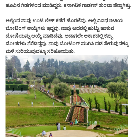
ಹೂವಿನ ಗಿಡಗಳಿಂದ ಮಾಡಿದ್ದರು. ಕರ್ನಾಟಕ ಗಾರ್ಡನ್ ತುಂಬಾ ಚೆನ್ನಾಗಿತ್ತು.
ಅಲ್ಲಿಂದ ನಾವು ಊಟಿ ಲೇಕ್ ಕಡೆಗೆ ಹೊರಟೆವು. ಅಲ್ಲಿ ವಿವಿಧ ರೀತಿಯ
ಬೋಟಿಂಗ್ ಆಯ್ಕೆಗಳು ಇದ್ದವು. ನಾವು ಅದರಲ್ಲಿ ಹುಟ್ಟು ಹಾಕುವ
ದೋಣಿಯನ್ನು ಆಯ್ಕೆ ಮಾಡಿದೆವು. ಅದಾಗಲೇ ಆಕಾಶದಲ್ಲಿ ಕಪ್ಪು
ಮೋಡಗಳು ನೆರೆದಿದ್ದವು. ನಾವು ಬೋಟಿಂಗ್ ಮುಗಿಸಿ ದಡ ಸೇರುವುದಕ್ಕೂ
ಮಳೆ ಸುರಿಯುವುದಕ್ಕೂ ಸರಿಹೋಯಿತು.