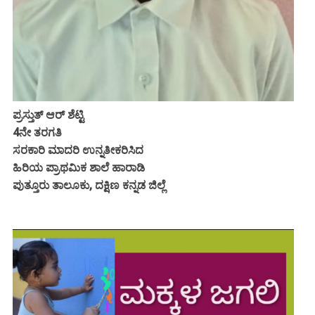
ಪ್ರಸ್ತುತ್ ಆರ್ ಶೆಟ್ಟಿ
4ನೇ ತರಗತಿ
ಸರಕಾರಿ ಮಾದರಿ ಉನ್ನತೀಕರಿಸಿದ
ಹಿರಿಯ ಪ್ರಾಥಮಿಕ ಶಾಲೆ ಹಾರಾಡಿ
ಪುತ್ತೂರು ತಾಲೂಕು, ದಕ್ಷಿಣ ಕನ್ನಡ ಜಿಲ್ಲೆ