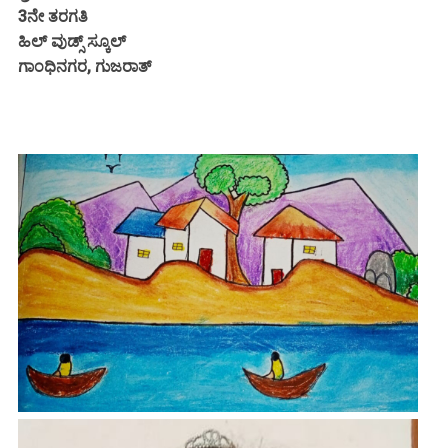
3ನೇ ತರಗತಿ
ಹಿಲ್ ವುಡ್ಸ್ ಸ್ಕೂಲ್
ಗಾಂಧಿನಗರ, ಗುಜರಾತ್