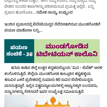
ಎಲ್ಲರನ್ನೂ ಆಕರ್ಷಿಸುತ್ತದೆ... ಹೀಗೆ ನಮ್ಮ ಊರಿನ, ನಮ್ಮ ರಾಜ್ಯದ, ನಮ್ಮ
ದೇಶದ ಸುಂದರ ತಾಣಗಳನ್ನು ಪರಿಚಯಿಸುವ ಪ್ರಯತ್ನ ಇಲ್ಲಿದೆ... ಬನ್ನಿ
ಪ್ರವಾಸ ಹೋಗೋಣ
... ರಮೇಶ ನಾಯ್ಕ, ಉಪ್ಪುಂದ
ಇಂದಿನ ಪ್ರವಾಸದಲ್ಲಿ ಟಿಬೇಟಿಯನ್ನರ ನೆಲೆಬೀಡಾಗಿರುವ ಮುಂಡಗೋಡಿಗೆ
ಪಯಣ ಮಾಡೋಣ ಬನ್ನಿ....
ಹಸಿರು ಕಾಡಿನ ಜಿಲ್ಲೆ ಉತ್ತರ ಕನ್ನಡದಲ್ಲೊಂದು 'ಮಿನಿ - ಟಿಬೆಟ್' ಅರಳಿ
ಕಂಗೊಳಿಸುತ್ತಿದೆ. ಜಿಲ್ಲೆಯ ಮುಂಡಗೋಡ ತಾಲ್ಲೂಕಿನ ತಟ್ಟಹಳ್ಳಿಯ
4ಸಾವಿರ ಎಕರೆ ಪ್ರದೇಶದಲ್ಲಿ ಸುಮಾರು 60 ಸಾವಿರ ಟಿಬೇಟಿಯನ್ನರು
ವಾಸಿಸುತ್ತಿದ್ದಾರೆ. ಇಲ್ಲಿನ ವಿಶ್ವವಿದ್ಯಾಲಯಗಳಲ್ಲಿ ಅಭ್ಯಾಸಕ್ಕಾಗಿ ಬಂದವರು,
ಸನ್ಯಾಸಿಗಳನ್ನು ಸೇರಿಸಿದರೆ ಇವರ ಸಂಖ್ಯೆ ಲಕ್ಷ ಸಮೀಪಿಸುತ್ತಿದೆ.