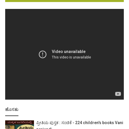
ಹೊಸತು
ಪ್ರೀತಿಯ ಪುಸ್ತಕ : ಸಂಚಿಕೆ - 224 children's books Vani