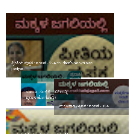
ಪ್ರೀತಿಯ ಪುಸ್ತಕ : ಸಂಚಿಕೆ - 224 children's books Vani periyodi
ಪಯಣ : ಸಂಚಿಕೆ - 105 (ಬನ್ನಿ
ಮಕ್ಕಳಿಗಾಗಿ ವಿಜ್ಞಾನ : ಸಂಚಿಕೆ -
ಪ್ರವಾಸ ಹೋಗೋಣ)
134