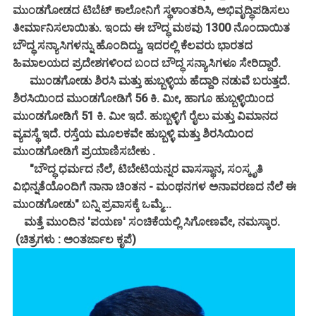
ಮುಂಡಗೋಡದ ಟಿಬೆಟ್ ಕಾಲೋನಿಗೆ ಸ್ಥಳಾಂತರಿಸಿ, ಅಭಿವೃದ್ಧಿಪಡಿಸಲು
ತೀರ್ಮಾನಿಸಲಾಯಿತು. ಇಂದು ಈ ಬೌದ್ಧ ಮಠವು 1300 ನೊಂದಾಯಿತ
ಬೌದ್ಧ ಸನ್ಯಾಸಿಗಳನ್ನು ಹೊಂದಿದ್ದು, ಇದರಲ್ಲಿ ಕೆಲವರು ಭಾರತದ
ಹಿಮಾಲಯದ ಪ್ರದೇಶಗಳಿಂದ ಬಂದ ಬೌದ್ಧ ಸನ್ಯಾಸಿಗಳೂ ಸೇರಿದ್ದಾರೆ.
ಮುಂಡಗೋಡು ಶಿರಸಿ ಮತ್ತು ಹುಬ್ಬಳ್ಳಿಯ ಹೆದ್ದಾರಿ ನಡುವೆ ಬರುತ್ತದೆ.
ಶಿರಸಿಯಿಂದ ಮುಂಡಗೋಡಿಗೆ 56 ಕಿ. ಮೀ, ಹಾಗೂ ಹುಬ್ಬಳ್ಳಿಯಿಂದ
ಮುಂಡಗೋಡಿಗೆ 51 ಕಿ. ಮೀ ಇದೆ. ಹುಬ್ಬಳ್ಳಿಗೆ ರೈಲು ಮತ್ತು ವಿಮಾನದ
ವ್ಯವಸ್ಥೆ ಇದೆ. ರಸ್ತೆಯ ಮೂಲಕವೇ ಹುಬ್ಬಳ್ಳಿ ಮತ್ತು ಶಿರಸಿಯಿಂದ
ಮುಂಡಗೋಡಿಗೆ ಪ್ರಯಾಣಿಸಬೇಕು .
"ಬೌದ್ಧ ಧರ್ಮದ ನೆಲೆ, ಟಿಬೇಟಿಯನ್ನರ ವಾಸಸ್ಥಾನ, ಸಂಸ್ಕೃತಿ
ವಿಭಿನ್ನತೆಯೊಂದಿಗೆ ನಾನಾ ಚಿಂತನ - ಮಂಥನಗಳ ಅನಾವರಣದ ನೆಲೆ ಈ
ಮುಂಡಗೋಡು" ಬನ್ನಿ ಪ್ರವಾಸಕ್ಕೆ ಒಮ್ಮೆ...
ಮತ್ತೆ ಮುಂದಿನ 'ಪಯಣ' ಸಂಚಿಕೆಯಲ್ಲಿ ಸಿಗೋಣವೇ, ನಮಸ್ಕಾರ.
(ಚಿತ್ರಗಳು : ಅಂತರ್ಜಾಲ ಕೃಪೆ)