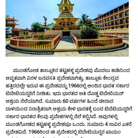
ಮುಂಡಗೋಡ ತಾಲ್ಲೂಕಿನ ತಟ್ಟಹಳ್ಳಿ ಪ್ರದೇಶವು ಮೊದಲು ಕಾಡಿನಿಂದ
ಆವೃತವಾಗಿ ವಿರಳ ಜನವಸತಿ ಪ್ರದೇಶವಾಗಿತ್ತು. ತಾಲ್ಲೂಕು ಕೇಂದ್ರದ
ಹತ್ತಿರದಲ್ಲೇ ಇರುವ ಈ ಪ್ರದೇಶವನ್ನು 1966ರಲ್ಲಿ ಅಂದಿನ ಭಾರತ ಸರ್ಕಾರ
ಟಿಬೇಟಿಯನ್ನರಿಗೆ ನೀಡಿತು. ಇದು ಭಾರತದ ಅತಿ ದೊಡ್ಡ ಟಿಬೇಟಿಯನ್
ಆಶ್ರಯ ನೆಲೆಯಾಗಿದೆ. ಸುಮಾರು 60 ವರ್ಷಗಳ ಹಿಂದೆ ಚೀನಾದ
ದಾಳಿಯಿಂದ ನಿರಾಶ್ರಿತರಾಗಿ ಆಶ್ರಯ ಕೇಳಿ ಭಾರತಕ್ಕೆ ಬಂದ ಟಿಬೆಟಿಯನ್ನರಿಗೆ
ಸರ್ಕಾರ ಭಾರತದ ಕೆಲವು ಪ್ರದೇಶಗಳಲ್ಲಿ ನೆಲೆ ಕಲ್ಪಿಸಿದೆ. ಅವುಗಳಲ್ಲಿ
ಮುಂಡಗೋಡದ ತಟ್ಟಹಳ್ಳಿ ಪ್ರದೇಶವೂ ಒಂದು. ಸುಮಾರು 4 ಸಾವಿರ ಎಕರೆ
ಪ್ರದೇಶವಿದೆ. 1966ರಿಂದ ಈ ಪ್ರದೇಶದಲ್ಲಿ ಟಿಬೇಟಿಯನ್ನರ ಖಾಯಂ