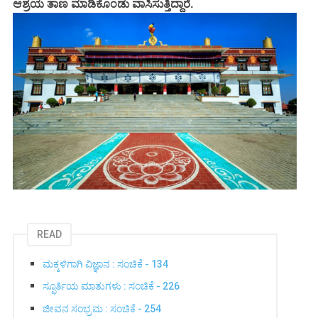
ಆಶ್ರಯ ತಾಣ ಮಾಡಿಕೊಂಡು ವಾಸಿಸುತ್ತಿದ್ದಾರೆ.
READ
ಮಕ್ಕಳಿಗಾಗಿ ವಿಜ್ಞಾನ : ಸಂಚಿಕೆ - 134
ಸ್ಫೂರ್ತಿಯ ಮಾತುಗಳು : ಸಂಚಿಕೆ - 226
ಜೀವನ ಸಂಭ್ರಮ : ಸಂಚಿಕೆ - 254