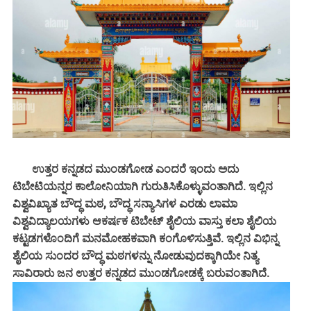
ಉತ್ತರ ಕನ್ನಡದ ಮುಂಡಗೋಡ ಎಂದರೆ ಇಂದು ಅದು
ಟಿಬೇಟಿಯನ್ನರ ಕಾಲೋನಿಯಾಗಿ ಗುರುತಿಸಿಕೊಳ್ಳುವಂತಾಗಿದೆ. ಇಲ್ಲಿನ
ವಿಶ್ವವಿಖ್ಯಾತ ಬೌದ್ಧ ಮಠ, ಬೌದ್ಧ ಸನ್ಯಾಸಿಗಳ ಎರಡು ಲಾಮಾ
ವಿಶ್ವವಿದ್ಯಾಲಯಗಳು ಆಕರ್ಷಕ ಟಿಬೇಟ್ ಶೈಲಿಯ ವಾಸ್ತು ಕಲಾ ಶೈಲಿಯ
ಕಟ್ಟಡಗಳೊಂದಿಗೆ ಮನಮೋಹಕವಾಗಿ ಕಂಗೊಳಿಸುತ್ತಿವೆ. ಇಲ್ಲಿನ ವಿಭಿನ್ನ
ಶೈಲಿಯ ಸುಂದರ ಬೌದ್ಧ ಮಠಗಳನ್ನು ನೋಡುವುದಕ್ಕಾಗಿಯೇ ನಿತ್ಯ
ಸಾವಿರಾರು ಜನ ಉತ್ತರ ಕನ್ನಡದ ಮುಂಡಗೋಡಕ್ಕೆ ಬರುವಂತಾಗಿದೆ.