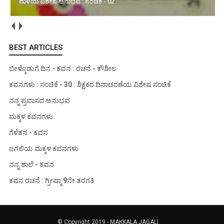
ಮಳೆಯ ವಿಶೇಷ ಅನುಭವ : ಸಂಚಿಕೆ - 02
BEST ARTICLES
ಬೀಳ್ಕೊಡುಗೆ ದಿನ - ಕವನ : ರಚನೆ - ಕೌಶೀಲ
ಕವನಗಳು : ಸಂಚಿಕೆ - 30 : ಶಿಕ್ಷಕರ ದಿನಾಚರಣೆಯ ವಿಶೇಷ ಸಂಚಿಕೆ
ನನ್ನ ಪ್ರವಾಸದ ಅನುಭವ
ಮಕ್ಕಳ ಕವನಗಳು
ಗೆಳೆತನ - ಕವನ
ಜಗಲಿಯ ಮಕ್ಕಳ ಕವನಗಳು
ನನ್ನ ಶಾಲೆ - ಕವನ
ಕವನ ರಚನೆ : ಗ್ರೀಷ್ಮಾ 9ನೇ ತರಗತಿ
© Copyright 2019 -
MAKKALA JAGALI