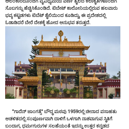
ಅಲಂಕಾರದೊಂದಿಗೆ ವೈವಿಧ್ಯಮಯ ವರ್ಣ ತೈಲದ ಕಲಾಕೃತಿಗಳೊಂದಿಗೆ
ಸೊಬಗನ್ನು ಹೆಚ್ಚಿಸಿಕೊಂಡಿದೆ. ಟಿಬೇಟ್ ಕಾಲೋನಿಯಲ್ಲಿರುವ ಹಲವಾರು
ಭವ್ಯ ಕಟ್ಟಡಗಳು ಟಿಬೆಟ್ ಶೈಲಿಯಿಂದ ಕೂಡಿದ್ದು, ಈ ಪ್ರದೇಶದಲ್ಲಿ
ಓಡಾಡಿದರೆ ಬೇರೆ ದೇಶಕ್ಕೆ ಹೋದ ಅನುಭವ ತರುತ್ತದೆ.
"ಗಾದೆನ್ ಜಾಂಗತ್ಸೆ" ಬೌದ್ಧ ಮಠವು 1959ರಲ್ಲಿ ಚೀನಾದ ವಸಾಹತು
ಆಡಳಿತದಲ್ಲಿ ಸಂಪೂರ್ಣವಾಗಿ ದಾಳಿಗೆ ಒಳಗಾಗಿ ನಾಶವಾಗುವ ಸ್ಥಿತಿಗೆ
ಬಂದಾಗ, ಧರ್ಮಗುರುಗಳ ಸಲಹೆಯಂತೆ ಇದನ್ನು ಉತ್ತರ ಕನ್ನಡದ