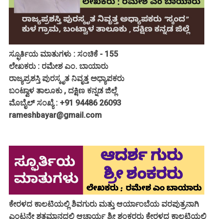
ಸ್ಫೂರ್ತಿಯ ಮಾತುಗಳು : ಸಂಚಿಕೆ - 155
ಲೇಖಕರು : ರಮೇಶ ಎಂ. ಬಾಯಾರು
ರಾಜ್ಯಪ್ರಶಸ್ತಿ ಪುರಸ್ಕೃತ ನಿವೃತ್ತ ಅಧ್ಯಾಪಕರು
ಬಂಟ್ವಾಳ ತಾಲೂಕು , ದಕ್ಷಿಣ ಕನ್ನಡ ಜಿಲ್ಲೆ
ಮೊಬೈಲ್ ಸಂಖ್ಯೆ : +91 94486 26093
rameshbayar@gmail.com
ಕೇರಳದ ಕಾಲಟಿಯಲ್ಲಿ ಶಿವಗುರು ಮತ್ತು ಆರ್ಯಾಂಬೆಯ ವರಪುತ್ರನಾಗಿ
ಎಂಟನೇ ಶತಮಾನದಲ್ಲಿ ಆಚಾರ್ಯ ಶ್ರೀ ಶಂಕರರು ಕೇರಳದ ಕಾಲಟಿಯಲ್ಲಿ