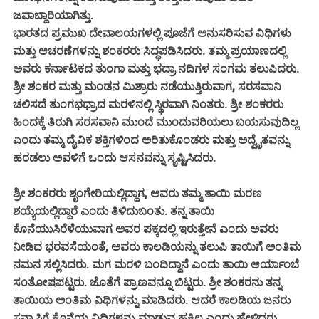
ಜವಾಬ್ದಾರಿಯಾಗಿತ್ತು.
ಭಾರತದ ಪ್ರಮುಖ ದೇವಾಲಯಗಳಲ್ಲಿ ಪೂಜೆಗೆ ಅನುಸರಿಸುವ ವಿಧಿಗಳು
ಮತ್ತು ಆಚರಣೆಗಳನ್ನು ಶಂಕರರು ಸಿದ್ಧಪಡಿಸಿದರು. ತಮ್ಮ ಪ್ರಯಾಣದಲ್ಲಿ
ಅವರು ಕರ್ನಾಟಕದ ತುಂಗಾ ಮತ್ತು ಭದ್ರಾ ನದಿಗಳ ಸಂಗಮ ತಲುಪಿದರು.
ಶ್ರೀ ಶಂಕರ ಮತ್ತು ಮಂಡನ ಮಿಶ್ರಾರು ನಡೆಯುತ್ತಿರುವಾಗ, ಸರಸವಾನಿ
ಚಲಿಸದೆ ತುಂಗಭಧ್ರಾದ ಮರಳಿನಲ್ಲಿ ಸ್ಥಿರವಾಗಿ ನಿಂತರು. ಶ್ರೀ ಶಂಕರರು
ಹಿಂದಕ್ಕೆ ತಿರುಗಿ ಸರಸವಾನಿ ಮುಂದೆ ಮುಂದುವರಿಯಲು ಬಯಸುವುದಿಲ್ಲ
ಎಂದು ತಮ್ಮ ದೈವಿಕ ಶಕ್ತಿಗಳಿಂದ ಅರಿತುಕೊಂಡರು ಮತ್ತು ಅದ್ವೈತವನ್ನು
ಹರಡಲು ಅವಳಿಗೆ ಒಂದು ಆಸನವನ್ನು ಸೃಷ್ಟಿಸಿದರು.
ಶ್ರೀ ಶಂಕರರು ಶೃಂಗೇರಿಯಲ್ಲಿದ್ದಾಗ, ಅವರು ತಮ್ಮ ತಾಯಿ ಮರಣ
ಶಯ್ಯೆಯಲ್ಲಿದ್ದಾರೆ ಎಂದು ತಿಳಿದುಬಂತು. ತನ್ನ ತಾಯಿ
ಕೊನೆಯುಸಿರೆಳೆಯುವಾಗ ಅವರ ಪಕ್ಕದಲ್ಲಿ ಇರುತ್ತೇನೆ ಎಂದು ಅವರು
ನೀಡಿದ ಭರವಸೆಯಂತೆ, ಅವರು ಕಾಲಡಿಯನ್ನು ತಲುಪಿ ತಾಯಿಗೆ ಅಂತಿಮ
ನಮನ ಸಲ್ಲಿಸಿದರು. ಮಗ ಮರಳಿ ಬಂದಿದ್ದಾನೆ ಎಂದು ತಾಯಿ ಆರ್ಯಾಂಬೆ
ಸಂತೋಷಪಟ್ಟರು. ಜೊತೆಗೆ ಪ್ರಾಣವನ್ನೂ ಬಿಟ್ಟರು. ಶ್ರೀ ಶಂಕರನು ತನ್ನ
ತಾಯಿಯ ಅಂತಿಮ ವಿಧಿಗಳನ್ನು ಮಾಡಿದರು. ಆದರೆ ಕಾಲಡಿಯ ಜನರು
ಸನ್ಯಾಸಿಗೆ ಕೊನೆಯ ವಿಧಿಗಳನ್ನು ಮಾಡುವ ಹಕ್ಕಿಲ್ಲ ಎಂದು ಹೇಳಿದರು,