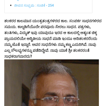
ಜೀವನ ಸಂಭ್ರಮ : ಸಂಚಿಕೆ - 254
ಶಂಕರರ ಕಾಲಮಾನ ಯಂತ್ರತಂತ್ರಗಳಿರದ ಕಾಲ. ಸಂಪರ್ಕ ಸಾಧನಗಳಿರದ
ಸಮಯ. ಕಾಲ್ನಡಿಗೆಯೊದೇ ಪರವೂರು ಸೇರಲು ಸಾಧನ. ಪತ್ರಗಳು,
ತಂತಿಗಳು, ವಿದ್ಯುತ್ ಇವು ಯಾವುದೂ ಇರದ ಆ ಕಾಲದಲ್ಲಿ ಅತ್ಯಂತ ಚಿಕ್ಕ
ಪ್ರಾಯದಲಿಯೇ ಅದ್ವಿತೀಯ ಸಾಧನೆ ಮಾಡಿ ಇಂದೂ ಆದಿಶಂಕರರೆಂದು
ನಮ್ಮ ಜೊತೆ ಇದ್ದಾರೆ. ಅವರ ಸಾಧನೆಗಳು ನಮ್ಮ ಕಣ್ಣ ಎದುರಿಗಿವೆ. ನಾವು
ಎಲ್ಲ ಸೌಲಭ್ಯಗಳನ್ನೂ ಪಡೆದಿದ್ದೇವೆ. ನಾವು ಯಾಕೆ ಶ್ರೀ ಶಂಕರರಂತೆ
ಸಾಧಕರಾಗಬಾರದು?