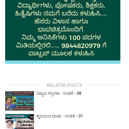
RELATED POSTS
ನಿಷ್ಪಾಪಿ ಸಸ್ಯಗಳು : ಸಂಚಿಕೆ - 08
ಹೃದಯದ ಮಾತು : ಸಂಚಿಕೆ - 01