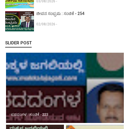
03/08/2026 -
ಜೀವನ ಸಂಭ್ರಮ : ಸಂಚಿಕೆ - 254
02/08/2026 -
SLIDER POST
ಮಕ್ಕಳಿಗಾಗಿ ವಿಜ್ಞಾನ : ಸಂಚಿಕೆ - 134