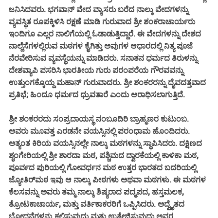
ಜನಿಸಿದವರು. ಭಗವಾನ್ ವೇದ ವ್ಯಾಸರು ಬರೆದ ನಾಲ್ಕು ವೇದಗಳನ್ನು
ವ್ಯವಸ್ಥಿತ ರೂಪಕ್ಕಿಳಿಸಿ ರಕ್ಷಣೆ ಮಾಡಿ ಗುರುವಾದ ಶ್ರೀ ಶಂಕರಾಚಾರ್ಯರು
ಇಂದಿಗೂ ಎಲ್ಲರ ನಾಲಿಗೆಯಲ್ಲಿ ಓಡಾಡುತ್ತಿದ್ದಾರೆ. ಈ ವೇದಗಳನ್ನು ದೇಶದ
ನಾಲ್ದೆಸೆಗಳಲ್ಲಿರುವ ಮಠಗಳ ಕೈಗಿತ್ತು ಅವುಗಳ ಆಧಾರದಲ್ಲಿ ನಿತ್ಯ ಪೂಜೆ
ನೆರವೇರಿಸುವ ವ್ಯವಸ್ಥೆಯನ್ನು ಮಾಡಿದರು. ಸನಾತನ ಧರ್ಮದ ತಿರುಳನ್ನು
ದೇಶವ್ಯಾಪಿ ಪಸರಿಸಿ ಭಾರತೀಯ ಗುರು ಪರಂಪರೆಯ ಗೌರವವನ್ನು
ಉತ್ತುಂಗಕ್ಕೊಯ್ದ ಮಹಾನ್ ಗುರುವಾದರು. ಶ್ರೀ ಶಂಕರರನ್ನು ದೈವದತ್ತವಾದ
ಪ್ರತಿಭೆ; ಹಿಂದೂ ಧರ್ಮದ ಧ್ರುವತಾರೆ ಎಂದು ಆರಾಧಿಸಲಾಗುತ್ತಿದೆ.
ಶ್ರೀ ಶಂಕರರದು ಸಂಪ್ರದಾಯಸ್ಥ ನಂಬೂದಿರಿ ಬ್ರಾಹ್ಮಣರ ಕುಟುಂಬ.
ಅವರು ಮೂವತ್ತ ಎರಡನೇ ವಯಸ್ಸಿನಲ್ಲಿ ಪರಂಧಾಮ ಹೊಂದಿದರು.
ಅತ್ಯಂತ ಕಿರಿಯ ವಯಸ್ಸಿನಲ್ಲೇ ನಾಲ್ಕು ಮಠಗಳನ್ನು ಸ್ಥಾಪಿಸಿದರು. ದಕ್ಷಿಣದ
ಶೃಂಗೇರಿಯಲ್ಲಿ ಶ್ರೀ ಶಾರದಾ ಮಠ, ಪಶ್ಚಿಮದ ದ್ವಾರಕೆಯಲ್ಲಿ ಕಾಳಿಕಾ ಮಠ,
ಪೂರ್ವದ ಪುರಿಯಲ್ಲಿ ಗೋವರ್ಧನ ಮಠ ಉತ್ತರ ಭಾರತದ ಬದರಿಯಲ್ಲಿ
ಜ್ಯೋತಿರ್‌ಮಠ ಇವು ಆ ನಾಲ್ಕು ಪೀಠಗಳು ಅಥವಾ ಮಠಗಳು. ಈ ಮಠಗಳ
ಕೆಲಸವನ್ನು ಅವರು ತಮ್ಮ ನಾಲ್ಕು ಶಿಷ್ಯರಾದ ಪದ್ಮಪದ, ಹಸ್ತಮಲಕ,
ತ್ರೋಟಕಾಚಾರ್ಯ, ಮತ್ತು ವರ್ತಿಕಾಕರರಿಗೆ ಒಪ್ಪಿಸಿದರು. ಅದ್ವೈತದ
ಬೋಧನೆಗಳನ್ನು ಕಲಿಸುವುದು ಮತ್ತು ಉತ್ತೇಜಿಸುವುದು ಅವರ