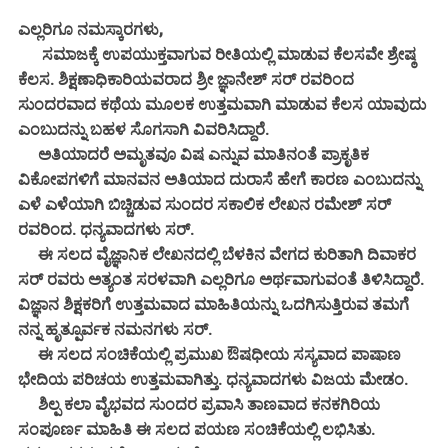
ಎಲ್ಲರಿಗೂ ನಮಸ್ಕಾರಗಳು,
ಸಮಾಜಕ್ಕೆ ಉಪಯುಕ್ತವಾಗುವ ರೀತಿಯಲ್ಲಿ ಮಾಡುವ ಕೆಲಸವೇ ಶ್ರೇಷ್ಠ
ಕೆಲಸ. ಶಿಕ್ಷಣಾಧಿಕಾರಿಯವರಾದ ಶ್ರೀ ಜ್ಞಾನೇಶ್ ಸರ್ ರವರಿಂದ
ಸುಂದರವಾದ ಕಥೆಯ ಮೂಲಕ ಉತ್ತಮವಾಗಿ ಮಾಡುವ ಕೆಲಸ ಯಾವುದು
ಎಂಬುದನ್ನು ಬಹಳ ಸೊಗಸಾಗಿ ವಿವರಿಸಿದ್ದಾರೆ.
ಅತಿಯಾದರೆ ಅಮೃತವೂ ವಿಷ ಎನ್ನುವ ಮಾತಿನಂತೆ ಪ್ರಾಕೃತಿಕ
ವಿಕೋಪಗಳಿಗೆ ಮಾನವನ ಅತಿಯಾದ ದುರಾಸೆ ಹೇಗೆ ಕಾರಣ ಎಂಬುದನ್ನು
ಎಳೆ ಎಳೆಯಾಗಿ ಬಿಚ್ಚಿಡುವ ಸುಂದರ ಸಕಾಲಿಕ ಲೇಖನ ರಮೇಶ್ ಸರ್
ರವರಿಂದ. ಧನ್ಯವಾದಗಳು ಸರ್.
ಈ ಸಲದ ವೈಜ್ಞಾನಿಕ ಲೇಖನದಲ್ಲಿ ಬೆಳಕಿನ ವೇಗದ ಕುರಿತಾಗಿ ದಿವಾಕರ
ಸರ್ ರವರು ಅತ್ಯಂತ ಸರಳವಾಗಿ ಎಲ್ಲರಿಗೂ ಅರ್ಥವಾಗುವಂತೆ ತಿಳಿಸಿದ್ದಾರೆ.
ವಿಜ್ಞಾನ ಶಿಕ್ಷಕರಿಗೆ ಉತ್ತಮವಾದ ಮಾಹಿತಿಯನ್ನು ಒದಗಿಸುತ್ತಿರುವ ತಮಗೆ
ನನ್ನ ಹೃತ್ಪೂರ್ವಕ ನಮನಗಳು ಸರ್.
ಈ ಸಲದ ಸಂಚಿಕೆಯಲ್ಲಿ ಪ್ರಮುಖ ಔಷಧೀಯ ಸಸ್ಯವಾದ ಪಾಷಾಣ
ಭೇದಿಯ ಪರಿಚಯ ಉತ್ತಮವಾಗಿತ್ತು. ಧನ್ಯವಾದಗಳು ವಿಜಯ ಮೇಡಂ.
ಶಿಲ್ಪ ಕಲಾ ವೈಭವದ ಸುಂದರ ಪ್ರವಾಸಿ ತಾಣವಾದ ಕನಕಗಿರಿಯ
ಸಂಪೂರ್ಣ ಮಾಹಿತಿ ಈ ಸಲದ ಪಯಣ ಸಂಚಿಕೆಯಲ್ಲಿ ಲಭಿಸಿತು.