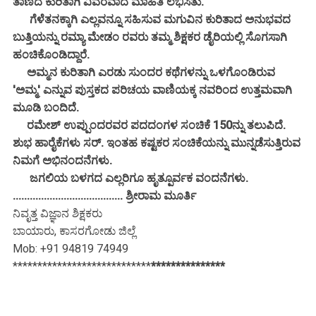
ತಾಣದ ಕುರಿತಾಗಿ ವಿವರವಾದ ಮಾಹಿತಿ ಲಭಿಸಿತು.
ಗೆಳೆತನಕ್ಕಾಗಿ ಎಲ್ಲವನ್ನೂ ಸಹಿಸುವ ಮಗುವಿನ ಕುರಿತಾದ ಅನುಭವದ
ಬುತ್ತಿಯನ್ನು ರಮ್ಯಾ ಮೇಡಂ ರವರು ತಮ್ಮ ಶಿಕ್ಷಕರ ಡೈರಿಯಲ್ಲಿ ಸೊಗಸಾಗಿ
ಹಂಚಿಕೊಂಡಿದ್ದಾರೆ.
ಅಮ್ಮನ ಕುರಿತಾಗಿ ಎರಡು ಸುಂದರ ಕಥೆಗಳನ್ನು ಒಳಗೊಂಡಿರುವ
'ಅಮ್ಮ' ಎನ್ನುವ ಪುಸ್ತಕದ ಪರಿಚಯ ವಾಣಿಯಕ್ಕ ನವರಿಂದ ಉತ್ತಮವಾಗಿ
ಮೂಡಿ ಬಂದಿದೆ.
ರಮೇಶ್ ಉಪ್ಪುಂದರವರ ಪದದಂಗಳ ಸಂಚಿಕೆ 150ನ್ನು ತಲುಪಿದೆ.
ಶುಭ ಹಾರೈಕೆಗಳು ಸರ್. ಇಂತಹ ಕಷ್ಟಕರ ಸಂಚಿಕೆಯನ್ನು ಮುನ್ನಡೆಸುತ್ತಿರುವ
ನಿಮಗೆ ಅಭಿನಂದನೆಗಳು.
ಜಗಲಿಯ ಬಳಗದ ಎಲ್ಲರಿಗೂ ಹೃತ್ಪೂರ್ವಕ ವಂದನೆಗಳು.
....................................... ಶ್ರೀರಾಮ ಮೂರ್ತಿ
ನಿವೃತ್ತ ವಿಜ್ಞಾನ ಶಿಕ್ಷಕರು
ಬಾಯಾರು, ಕಾಸರಗೋಡು ಜಿಲ್ಲೆ
Mob: +91 94819 74949
****************************
***************