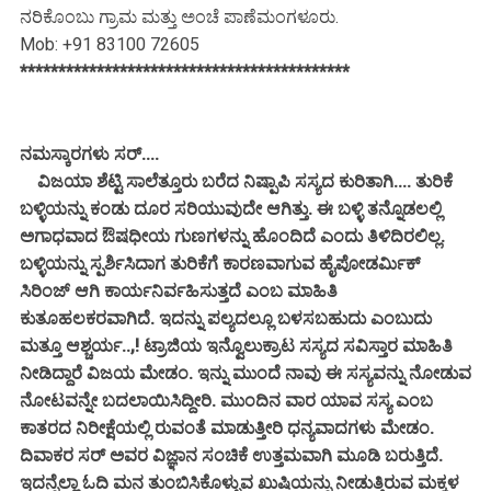
ನರಿಕೊಂಬು ಗ್ರಾಮ ಮತ್ತು ಅಂಚೆ ಪಾಣೆಮಂಗಳೂರು.
Mob: +91 83100 72605
*******************************************
ನಮಸ್ಕಾರಗಳು ಸರ್....
ವಿಜಯಾ ಶೆಟ್ಟಿ ಸಾಲೆತ್ತೂರು ಬರೆದ ನಿಷ್ಪಾಪಿ ಸಸ್ಯದ ಕುರಿತಾಗಿ.... ತುರಿಕೆ
ಬಳ್ಳಿಯನ್ನು ಕಂಡು ದೂರ ಸರಿಯುವುದೇ ಆಗಿತ್ತು. ಈ ಬಳ್ಳಿ ತನ್ನೊಡಲಲ್ಲಿ
ಅಗಾಧವಾದ ಔಷಧೀಯ ಗುಣಗಳನ್ನು ಹೊಂದಿದೆ ಎಂದು ತಿಳಿದಿರಲಿಲ್ಲ.
ಬಳ್ಳಿಯನ್ನು ಸ್ಪರ್ಶಿಸಿದಾಗ ತುರಿಕೆಗೆ ಕಾರಣವಾಗುವ ಹೈಪೋಡರ್ಮಿಕ್
ಸಿರಿಂಜ್ ಆಗಿ ಕಾರ್ಯನಿರ್ವಹಿಸುತ್ತದೆ ಎಂಬ ಮಾಹಿತಿ
ಕುತೂಹಲಕರವಾಗಿದೆ. ಇದನ್ನು ಪಲ್ಯದಲ್ಲೂ ಬಳಸಬಹುದು ಎಂಬುದು
ಮತ್ತೂ ಆಶ್ಚರ್ಯ..,! ಟ್ರಾಜಿಯ ಇನ್ವೊಲುಕ್ರಾಟ ಸಸ್ಯದ ಸವಿಸ್ತಾರ ಮಾಹಿತಿ
ನೀಡಿದ್ದಾರೆ ವಿಜಯ ಮೇಡಂ. ಇನ್ನು ಮುಂದೆ ನಾವು ಈ ಸಸ್ಯವನ್ನು ನೋಡುವ
ನೋಟವನ್ನೇ ಬದಲಾಯಿಸಿದ್ದೀರಿ. ಮುಂದಿನ ವಾರ ಯಾವ ಸಸ್ಯ ಎಂಬ
ಕಾತರದ ನಿರೀಕ್ಷೆಯಲ್ಲಿ ರುವಂತೆ ಮಾಡುತ್ತೀರಿ ಧನ್ಯವಾದಗಳು ಮೇಡಂ.
ದಿವಾಕರ ಸರ್ ಅವರ ವಿಜ್ಞಾನ ಸಂಚಿಕೆ ಉತ್ತಮವಾಗಿ ಮೂಡಿ ಬರುತ್ತಿದೆ.
ಇದನ್ನೆಲ್ಲಾ ಓದಿ ಮನ ತುಂಬಿಸಿಕೊಳ್ಳುವ ಖುಷಿಯನ್ನು ನೀಡುತ್ತಿರುವ ಮಕ್ಕಳ