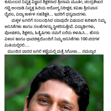
ಕುಟುಂಬದ ನಿವೃತ್ತ ವಿಜ್ಞಾನ ಶಿಕ್ಷಕರಾದ ಶ್ರೀರಾಮ ಮೂರ್ತಿ, ಚಂದ್ರಶೇಖರ
ಗಟ್ಟಿ ಅಂದಾಡಿ ನಿವೃತ್ತ ಹಿರಿಯ ಆರೋಗ್ಯ ನಿರೀಕ್ಷಕ, ಕವಿತಾ ಶ್ರೀನಿವಾಸ
ದೈಪಲ, ವಿದ್ಯಾ ಕಾರ್ಕಳ ಸಹಶಿಕ್ಷಕಿ.... ಇವರಿಗೆ ಧನ್ಯವಾದಗಳು.
ಮಕ್ಕಳ ಜಗಲಿಗೆ ಸಂಬಂಧಿಸಿದ ಯಾವುದೇ ವಿಷಯದ ಕುರಿತಾಗಿ ನಿಮ್ಮ
ಅನಿಸಿಕೆಗಳು ಹಾಗೂ ಸಲಹೆಗಳನ್ನು ಸ್ವೀಕರಿಸುತ್ತೇವೆ. ವಿದ್ಯಾರ್ಥಿಗಳು,
ಪೋಷಕರು, ಶಿಕ್ಷಕರು, ಹಿತೈಷಿಗಳು ನಮಗೆ ಬರೆದು ಕಳುಹಿಸಿ.... ಹೆಸರು
ವಿಳಾಸ ಹಾಗೂ ಭಾವಚಿತ್ರದೊಂದಿಗೆ ನಿಮ್ಮ ಅನಿಸಿಕೆಗಳು 100 ಪದಗಳ
ಮಿತಿಯಲ್ಲಿರಲಿ.....
ಮುಂದಿನ ವಾರದ ಜಗಲಿ ಕಟ್ಟೆಯಲ್ಲಿ ಮತ್ತೆ ಸಿಗೋಣ.... ನಮಸ್ಕಾರ