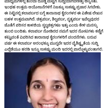
ಮಾಧ್ಯಮಗಳಲ್ಲಿ ತುಂಬಾ ದೊಡ್ಡ ಮಟ್ಟಿಗೆ ಸುದ್ದಿಯಾಗಬೇಕಿತ್ತು ಅನ್ನಿಸಿತು.
ಇಂಥಹ ಉತ್ತಮ ಆಯೋಜನೆಗಳಿಗೆ ನಿಜಕ್ಕೂ ಸಾಕಷ್ಟು ಪ್ರಚಾರ ಸಿಗಬೇಕು.
ಈ ನಿಟ್ಟಿನಲ್ಲಿ ಕಲಾಪರ್ಬದ ಬಗ್ಗೆ ತಾರಾನಾಥ ಕೈರಂಗಳರ ಈ ವಿಶೇಷ ಲೇಖನ
ಬಹಳ ಉತ್ತಮವಾಗಿದೆ. ಚಿತ್ರಪರ್ಬ, ಶಿಲ್ಪಪರ್ಬ, ನೃತ್ಯಪರ್ಬ ಇವೆಲ್ಲವುದರ
ಜೊತೆಗೆ ಪರಿಸರ ಕಾಳಜಿಯ ಸ್ಥಬ್ಧಚಿತ್ರಗಳೂ ಇತ್ತು ಎಂದು ಕೇಳಿ ಮನಸ್ಸು
ತುಂಬಿ ಬಂದಿತು. ಕಲಾಪರ್ಬ ನೋಡಿರದ ನಮಗೆ ಇದರ ನೋಟಗಳು ಕಣ್ಣಿಗೆ
ಕಟ್ಟುವಂತೆ ವಿವರಿಸಿದ ತಾರಾನಾಥ ಕೈರಂಗಳರಿಗೆ ವಂದನೆಗಳು. ಬರುವ
ವರ್ಷ ಈ ಕಲಾಪರ್ಬ ಆರಂಭಕ್ಕೂ ಮುನ್ನವೇ ಇದರ ವೈಶಿಷ್ಟ್ಯತೆಯ ಸುದ್ದಿ
ಎಲ್ಲೆಡೆಯೂ ಹರಡಿ ಇನ್ನೂ ಸಾಕಷ್ಟು ಮಂದಿ ಇದರಲ್ಲಿ ಪಾಲ್ಗೊಳ್ಳುವಂತಾಗಲಿ.