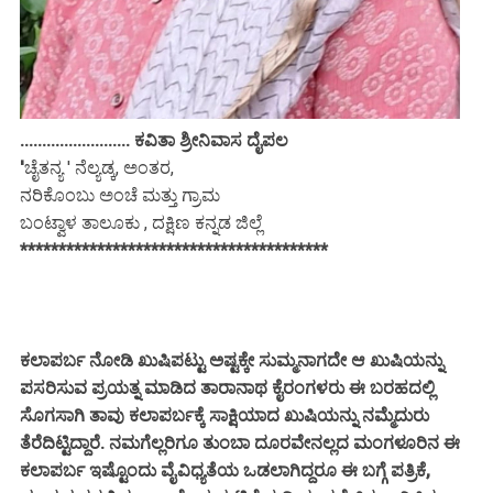
......................... ಕವಿತಾ ಶ್ರೀನಿವಾಸ ದೈಪಲ
'
ಚೈತನ್ಯ ' ನೆಲ್ಯಡ್ಕ, ಅಂತರ,
ನರಿಕೊಂಬು ಅಂಚೆ ಮತ್ತು ಗ್ರಾಮ
ಬಂಟ್ವಾಳ ತಾಲೂಕು , ದಕ್ಷಿಣ ಕನ್ನಡ ಜಿಲ್ಲೆ
****************************************
ಕಲಾಪರ್ಬ ನೋಡಿ ಖುಷಿಪಟ್ಟು ಅಷ್ಟಕ್ಕೇ ಸುಮ್ಮನಾಗದೇ ಆ ಖುಷಿಯನ್ನು
ಪಸರಿಸುವ ಪ್ರಯತ್ನ ಮಾಡಿದ ತಾರಾನಾಥ ಕೈರಂಗಳರು ಈ ಬರಹದಲ್ಲಿ
ಸೊಗಸಾಗಿ ತಾವು ಕಲಾಪರ್ಬಕ್ಕೆ ಸಾಕ್ಷಿಯಾದ ಖುಷಿಯನ್ನು ನಮ್ಮೆದುರು
ತೆರೆದಿಟ್ಟಿದ್ದಾರೆ. ನಮಗೆಲ್ಲರಿಗೂ ತುಂಬಾ ದೂರವೇನಲ್ಲದ ಮಂಗಳೂರಿನ ಈ
ಕಲಾಪರ್ಬ ಇಷ್ಟೊಂದು ವೈವಿಧ್ಯತೆಯ ಒಡಲಾಗಿದ್ದರೂ ಈ ಬಗ್ಗೆ ಪತ್ರಿಕೆ,