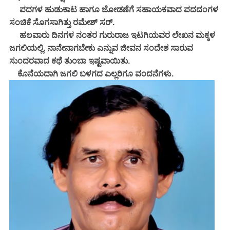
ಪದಗಳ ಹುಡುಕಾಟ ಹಾಗೂ ಜೋಡಣೆಗೆ ಸಹಾಯಕವಾದ ಪದದಂಗಳ
ಸಂಚಿಕೆ ಸೊಗಸಾಗಿತ್ತು ರಮೇಶ್ ಸರ್.
ಹಲವಾರು ದಿನಗಳ ನಂತರ ಗುರುರಾಜ ಇಟಗಿಯವರ ಲೇಖನ ಮಕ್ಕಳ
ಜಗಲಿಯಲ್ಲಿ. ನಾನೇನಾಗಬೇಕು ಎನ್ನುವ ಜೀವನ ಸಂದೇಶ ಸಾರುವ
ಸುಂದರವಾದ ಕಥೆ ತುಂಬಾ ಇಷ್ಟವಾಯಿತು.
ಕೊನೆಯದಾಗಿ ಜಗಲಿ ಬಳಗದ ಎಲ್ಲರಿಗೂ ವಂದನೆಗಳು.