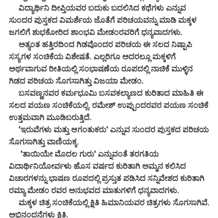
ವಿದ್ಯಾರ್ಥಿನಿ ದೀಪ್ತಿಯವರ ಬದುಕು ಬದಲಿಸಿದ ಕಥೆಗಳು ಎನ್ನುವ
ಸುಂದರ ಪುಸ್ತಕದ ವಿಮರ್ಶೆಯ ಜೊತೆಗೆ ಪರಿಚಯವನ್ನು ಮಾಡಿ ಮಕ್ಕಳ
ಜಗಲಿಗೆ ಶುಭಕೋರಿದ ಶಾಂಭವಿ ಮೇಡಂರವರಿಗೆ ಧನ್ಯವಾದಗಳು.
ಅತ್ಯಂತ ಹತ್ತಿರದಿಂದ ಗಿಡವೊಂದರ ಪರಿಚಯ ಈ ಸಲದ ನಿಷ್ಪಾಪಿ
ಸಸ್ಯಗಳ ಸಂಚಿಕೆಯ ವಿಶೇಷತೆ. ಎಲ್ಲರಿಗೂ ಅದರಲ್ಲೂ ಮಕ್ಕಳಿಗೆ
ಅರ್ಥವಾಗುವ ರೀತಿಯಲ್ಲಿ ಸಂಭಾಷಣೆಯ ರೂಪದಲ್ಲಿ ನಾಚಿಕೆ ಮುಳ್ಳಿನ
ಗಿಡದ ಪರಿಚಯ ಸೊಗಸಾಗಿತ್ತು ವಿಜಯಾ ಮೇಡಂ.
ಬಸವಣ್ಣನವರ ಕರ್ಮಭೂಮಿ ಬಸವಕಲ್ಯಾಣದ ಕುರಿತಾದ ಮಾಹಿತಿ ಈ
ಸಲದ ಪಯಣ ಸಂಚಿಕೆಯಲ್ಲಿ. ರಮೇಶ್ ಉಪ್ಪುಂದರವರ ಪಯಣ ಸಂಚಿಕೆ
ಉತ್ತಮವಾಗಿ ಮೂಡಿಬರುತ್ತಿದೆ.
'ಇರುವೆಗಳು ಮತ್ತು ಆಗಂತುಕರು' ಎನ್ನುವ ಸುಂದರ ಪುಸ್ತಕದ ಪರಿಚಯ
ಸೊಗಸಾಗಿತ್ತು ವಾಣಿಯಕ್ಕ.
'ತಾಯಿಯೇ ಮೊದಲ ಗುರು' ಎನ್ನುವಂತೆ ತರಗತಿಯ
ವಿದಾರ್ಥಿನಿಯೋರ್ವಳು ಹೊಸ ವರ್ಷದ ಕುರಿತಾಗಿ ಅಮ್ಮನ ಕಲಿಸಿದ
ವಿಚಾರಗಳನ್ನು ಭಾಷಣ ರೂಪದಲ್ಲಿ ಪ್ರಸ್ತುತ ಪಡಿಸಿದ ಸನ್ನಿವೇಶದ ಕುರಿತಾಗಿ
ರಮ್ಯಾ ಮೇಡಂ ರವರ ಅನುಭವದ ಮಾತುಗಳಿಗೆ ಧನ್ಯವಾದಗಳು.
ಮಕ್ಕಳ ಚಿತ್ರ ಸಂಚಿಕೆಯಲ್ಲಿ ಕ್ಷಿತಿ ಹಿಮಾನಿಯವರ ಚಿತ್ರಗಳು ಸೊಗಸಾಗಿವೆ.
ಅಭಿನಂದನೆಗಳು ಕ್ಷಿತಿ.