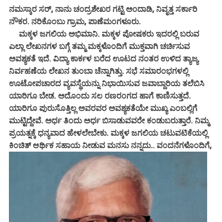
ನಮಸ್ಕಾರ ಸರ್, ನಾನು ಚಂದ್ರಶೇಖರ ಗಟ್ಟಿ ಅಂದಾಡಿ, ನಿವೃತ್ತ ಸರ್ಕಾರಿ
ನೌಕರ. ನರಿಕೊಂಬು ಗ್ರಾಮ, ಪಾಣೆಮಂಗಳೂರು.
ಮಕ್ಕಳ ಜಗಲಿಯ ಅಭಿಮಾನಿ. ಮಕ್ಕಳ ಪೋಷಕರು ಇದರಲ್ಲಿ ಬರುವ
ಎಲ್ಲಾ ಲೇಖನಗಳ ಬಗ್ಗೆ ತಮ್ಮ ಮಕ್ಕಳೊಂದಿಗೆ ಮುಕ್ತವಾಗಿ ಚರ್ಚಿಸುವ
ಅವಶ್ಯಕತೆ ಇದೆ. ವಿದ್ಯಾ ಕಾರ್ಕಳ ಬರೆದ ಊಟದ ನಂತರ ಉಳಿದ ತ್ಯಾಜ್ಯ
ನಿರ್ವಹಣೆಯ ಲೇಖನ ತುಂಬಾ ಚೆನ್ನಾಗಿತ್ತು. ಸಭೆ ಸಮಾರಂಭಗಳಲ್ಲಿ
ಊಟೋಪಚಾರದ ವ್ಯವಸ್ಥೆಯನ್ನು ನಿಭಾಯಿಸುವ ಜವಾಬ್ದಾರಿಯ ತಲೆಬಿಸಿ
ಯಾರಿಗೂ ಬೇಡ. ಅದೊಂದು ಸಲ ರಣರಂಗದ ಹಾಗೆ ಕಾಣಿಸುತ್ತದೆ.
ಯಾರಿಗೂ ಪುರುಸೊತ್ತಿಲ್ಲ ಅವರವರ ಅವಶ್ಯಕತೆಯೇ ಮುಖ್ಯ ಎಂಬಲ್ಲಿಗೆ
ಮುಟ್ಟಿದ್ದೇವೆ. ಅರ್ಧ ತಿಂದು ಅರ್ಧ ಬಿಸಾಡುವವರೇ ಕಂಡುಬರುತ್ತಾರೆ. ನಿಮ್ಮ
ಪ್ರಯತ್ನಕ್ಕೆ ಧನ್ಯವಾದ ಹೇಳಲೇಬೇಕು. ಮಕ್ಕಳ ಜಗಲಿಯ ಚಟುವಟಿಕೆಯಲ್ಲಿ
ಕಿಂಚಿತ್ ಆರ್ಥಿಕ ಸಹಾಯ ನೀಡುವ ಮನಸು ನನ್ನದು.. ವಂದನೆಗಳೊಂದಿಗೆ,