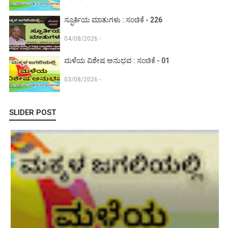
ಸ್ಫೂರ್ತಿಯ ಮಾತುಗಳು : ಸಂಚಿಕೆ - 226
04/08/2026 -
ಮಳೆಯ ವಿಶೇಷ ಅನುಭವ : ಸಂಚಿಕೆ - 01
03/08/2026 -
SLIDER POST