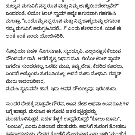
ಹುಟ್ಟುವ ಮಗುವಿಗೆ ನನ್ನ ರೂಪ ಮತ್ತು ನಿಮ್ಮ ಜಾಣ್ಮೆಯಿರಬೇಕಲ್ಲವೇ?”
ಎಂದರಂತೆ. ಲಿಯೋ ಟಾಲ್ ಸ್ಟಾಯ್ ಅಷ್ಟೇ ಹಗುರವಾಗಿ ಗಹಗಹಿಸಿ
ನುಗುತ್ತಾ, “ಒಂದೊಮ್ಮೆ ನನ್ನ ರೂಪ ಮತ್ತು ನಿನ್ನ ಜಾಣ್ಮೆಯನ್ನು ಭಗವಂತ
ನಮ್ಮ ಮಗುವಿಗೆ ಅನುಗ್ರಹಿಸಿದರೆ....!” ಎಂದು ಹೇಳಿದರಂತೆ. ಯಾಕೆ ಈ
ಅಂತೆ ಕಂತೆ ಎಂದು ಯೋಚಿಸದಿರಿ.
ಸೋಫಿಯಾ ಬಹಳ ಸೊಗಸುಗಾತಿ, ಸ್ಫುರದ್ರೂಪಿ. ಎಲ್ಲರನ್ನೂ ಸೆಳೆಯುವ
ಸೌಂದರ್ಯ ರಾಶಿ. ಆದರೆ ಸ್ವಲ್ಪ ನಿಧಾನ ಮತಿ. ಲಿಯೋ ಟಾಲ್ ಸ್ಟಾಯ್
ಜಗದೇಕ ಸುಂದರನಲ್ಲ. ಒರಟು ಮುಖ, ಕಪ್ಪು ದೇಹ, ಕೆದರಿದ ಕೂದಲು,
ಎಂದರೆ ಅಷ್ಟೊಂದು ಸುರೂಪಿಯಲ್ಲ. ಆದರೆ ಮಹಾ ಮೇಧಾವಿ. ರಷ್ಯನ್
ಮೇರು ಕಾದಂಬರಿಕಾರ,
ಮನುಜ ಸ್ವಭಾವವೇ ಹಾಗೆ. ಇದು ಅವನ ದೌರ್ಬಲ್ಯವೂ ಇರಬಹುದು.
ಸುಂದರ ದೇಹಕ್ಕೆ ಮಾತ್ರವೇ ಗೌರವ, ಊನ ದೇಹ ಅಥವಾ ಊನರೂಪಿಗಳ
ಬಗ್ಗೆ ತಾತ್ಸಾರ. ಮನುಜನ ಈ ನೋಟ ಆತನ ವ್ಯಕ್ತಿತ್ವವನ್ನು
ಮಂದಗೊಳಿಸುತ್ತದೆ. ಬಹಳ ತೆಳ್ಳಗೆ ಉದ್ದನೆಯಿದ್ದರೆ “ಕೋಲು ದೂಮ”,
“ಲಂಬೂ”, ಎಂದು ವಿಡಂಬನೆ ಮಾಡುವರು. ಅವನಿಗೆ ಸುರಂಗ ತೋಡಲು
ಕಷ್ಟವಾಗಬಹುದು. ದೇವರ ಕೋಣೆಗೆ ಹೋಗುವಾಗ ಎಷ್ಟು ಬಾರಿ ‘ಮಂಡೆ’ಗೆ