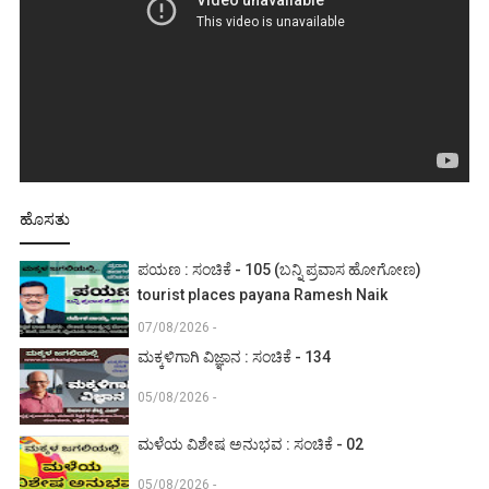
ಹೊಸತು
ಪಯಣ : ಸಂಚಿಕೆ - 105 (ಬನ್ನಿ ಪ್ರವಾಸ ಹೋಗೋಣ)
tourist places payana Ramesh Naik
07/08/2026 -
ಮಕ್ಕಳಿಗಾಗಿ ವಿಜ್ಞಾನ : ಸಂಚಿಕೆ - 134
05/08/2026 -
ಮಳೆಯ ವಿಶೇಷ ಅನುಭವ : ಸಂಚಿಕೆ - 02
05/08/2026 -