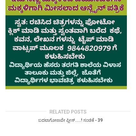
RELATED POSTS
ಬದಲಾಗೋಣವೇ ಪ್ಲೀಸ್.....! ಸಂಚಿಕೆ - 39