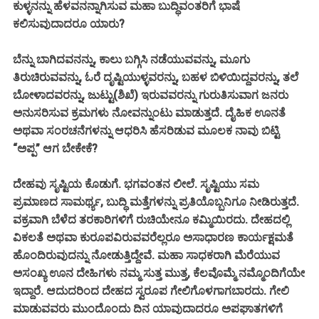
ಕುಳ್ಳನನ್ನು ಹೆಳವನನ್ನಾಗಿಸುವ ಮಹಾ ಬುದ್ಧಿವಂತರಿಗೆ ಭಾಷೆ
ಕಲಿಸುವುದಾದರೂ ಯಾರು?
ಬೆನ್ನು ಬಾಗಿದವನನ್ನು, ಕಾಲು ಬಗ್ಗಿಸಿ ನಡೆಯುವವನ್ನು, ಮೂಗು
ತಿರುಚಿರುವವನ್ನು, ಓರೆ ದೃಷ್ಟಿಯುಳ್ಳವರನ್ನು, ಬಹಳ ಬಿಳಿಯಿದ್ದವರನ್ನು, ತಲೆ
ಬೋಳಾದವರನ್ನು, ಜುಟ್ಟು(ಶಿಖೆ) ಇರುವವರನ್ನು ಗುರುತಿಸುವಾಗ ಜನರು
ಅನುಸರಿಸುವ ಕ್ರಮಗಳು ನೋವನ್ನುಂಟು ಮಾಡುತ್ತದೆ. ದೈಹಿಕ ಊನತೆ
ಅಥವಾ ಸಂರಚನೆಗಳನ್ನು ಆಧರಿಸಿ ಹೆಸರಿಡುವ ಮೂಲಕ ನಾವು ಬಿಟ್ಟಿ
“ಅಪ್ಪ” ಆಗ ಬೇಕೇಕೆ?
ದೇಹವು ಸೃಷ್ಟಿಯ ಕೊಡುಗೆ. ಭಗವಂತನ ಲೀಲೆ. ಸೃಷ್ಟಿಯು ಸಮ
ಪ್ರಮಾಣದ ಸಾಮರ್ಥ್ಯ, ಬುದ್ಧಿ ಮತ್ತೆಗಳನ್ನು ಪ್ರತಿಯೊಬ್ಬನಿಗೂ ನೀಡಿರುತ್ತದೆ.
ವಕ್ರವಾಗಿ ಬೆಳೆದ ತರಕಾರಿಗಳಿಗೆ ರುಚಿಯೇನೂ ಕಮ್ಮಿಯಿರದು. ದೇಹದಲ್ಲಿ
ವಿಕಲತೆ ಅಥವಾ ಕುರೂಪವಿರುವವರೆಲ್ಲರೂ ಅಸಾಧಾರಣ ಕಾರ್ಯಕ್ಷಮತೆ
ಹೊಂದಿರುವುದನ್ನು ನೋಡುತ್ತಿದ್ದೇವೆ. ಮಹಾ ಸಾಧಕರಾಗಿ ಮೆರೆಯುವ
ಅಸಂಖ್ಯ ಊನ ದೇಹಿಗಳು ನಮ್ಮ ಸುತ್ತ ಮುತ್ತ, ಕೆಲವೊಮ್ಮೆ ನಮ್ಮೊಂದಿಗೆಯೇ
ಇದ್ದಾರೆ. ಆದುದರಿಂದ ದೇಹದ ಸ್ವರೂಪ ಗೇಲಿಗೊಳಗಾಗಬಾರದು. ಗೇಲಿ
ಮಾಡುವವರು ಮುಂದೊಂದು ದಿನ ಯಾವುದಾದರೂ ಅಪಘಾತಗಳಿಗೆ