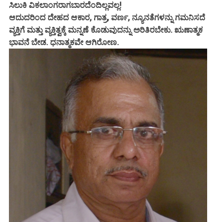
ಸಿಲುಕಿ ವಿಕಲಾಂಗರಾಗಬಾರದೆಂದಿಲ್ಲವಲ್ಲ!
ಆದುದರಿಂದ ದೇಹದ ಆಕಾರ, ಗಾತ್ರ, ವರ್ಣ, ನ್ಯೂನತೆಗಳನ್ನು ಗಮನಿಸದೆ
ವ್ಯಕ್ತಿಗೆ ಮತ್ತು ವ್ಯಕ್ತಿತ್ವಕ್ಕೆ ಮನ್ನಣೆ ಕೊಡುವುದನ್ನು ಅರಿತಿರಬೇಕು. ಋಣಾತ್ಮಕ
ಭಾವನೆ ಬೇಡ. ಧನಾತ್ಮಕವೇ ಆಗಿರೋಣ.