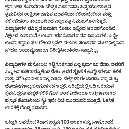
ಕೃಪಾಂಕದ ಕೊಡುಗೆಗಳು ಬೌದ್ಧಿಕ ವಿಕಸನವನ್ನು ಹಿನ್ನಡೆಗೊಳಿಸುತ್ತವೆ.
ಶ್ರಮವಿರದೆ ಉತ್ತೀರ್ಣರಾಗುವ ಭರವಸೆಯು ಕಲಿಯಬೇಕೆಂಬ ಮತ್ತು
ಕಲಿಸಬೇಕೆಂಬ ತುಮುಲದಿಂದ ಎಲ್ಲರನ್ನೂ ವಿಮುಖಗೊಳಿಸುತ್ತದೆ.
ವಿದ್ಯಾರ್ಥಿಗಳ ಭವಿಷ್ಯದ ಬದುಕಿನ ಸೋಲು ಇಲ್ಲಿಂದ ಆರಂಭಗೊಂಡಿದೆ.
ಶಿಕ್ಷಣದ ಬುನಾದಿಯೇ ಬಲವಾಗಿರದಿರುವಾಗ ಪದವಿ ವಿಷಯಗಳು ಎಷ್ಟೇ
ಬಲವಾಗಿದ್ದರೂ ಫಲ ಗೌಣವಲ್ಲವೇ? ದುರ್ಬಲ ಪಂಚಾಗದ ಮೇಲೆ ನಿಲ್ಲಿಸುವ
ಸೌಧದ ಆಯುಷ್ಯವಾದರೂ ನಿರೀಕ್ಷಿಸಿದಂತಿರಲು ಸಾಧ್ಯವಿಲ್ಲ.
ವಿದ್ಯಾರ್ಥಿಗಳ ಮನೋಬಲ ಗಟ್ಟಿಗೊಳಿಸುವ ಎಲ್ಲ ಕ್ರಮಗಳೂ ಬೇಕು. ಅವರಿಗೆ
ಎಲ್ಲ ಅವಕಾಶಗಳನ್ನೂ ಕೊಡಬೇಕು. ಆದರೆ ಶೈಕ್ಷಣಿಕ ಉದ್ದೇಶಗಳಾದ ಕಲಿಕೆ
ಮತ್ತು ಮೌಲ್ಯದ ವಿಚಾರದಲ್ಲಿ ವಿಷಮ ಹೆಜ್ಜೆಗಳಿರಲೇ ಬಾರದು. ಪಠ್ಯ ಮತ್ತು
ಬೋಧನೆಗಳನ್ನು ಬಲಗೊಳಿಸದೆ ಇದ್ದರೆ, ಪರೀಕ್ಷೆಯಲ್ಲಿ ಓದಿ ಬರೆಯುವ
ಕ್ರಮವಿದ್ದರೂ ಮಕ್ಕಳ ಕಲಿಕೆ ಗ್ರೇಸ್ ಅಂಕ ನೀಡಿದರೂ ಉತ್ತೀರ್ಣರಾಗದ
ಪ್ರಸ್ತುತ ಶೋಚನೀಯ ಸ್ಥಿತಿ ಇದೇ ರೀತಿ ಮುಂದುವರಿಯುತ್ತದೆ. ವಿಕಸಿತ
ಭಾರತಕ್ಕೆ ದೊಡ್ಡ ಸವಾಲಿದು.
ಒಟ್ಟಾಗಿ ಅವಲೋಕಿಸಿದಾಗ ಪಠ್ಯವು 100 ಅಂಶಗಳನ್ನು ಒಳಗೊಂಡರೆ