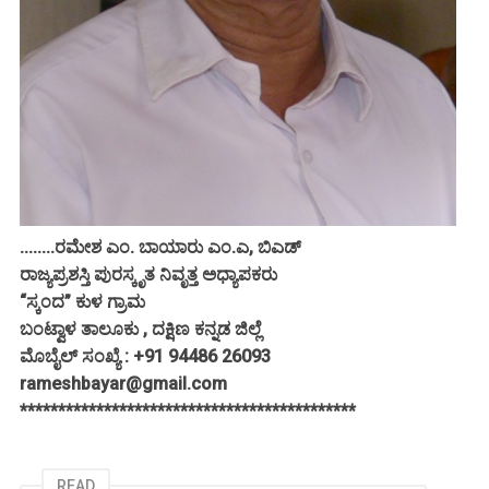
........ರಮೇಶ ಎಂ. ಬಾಯಾರು ಎಂ.ಎ, ಬಿಎಡ್
ರಾಜ್ಯಪ್ರಶಸ್ತಿ ಪುರಸ್ಕೃತ ನಿವೃತ್ತ ಅಧ್ಯಾಪಕರು
“ಸ್ಕಂದ” ಕುಳ ಗ್ರಾಮ
ಬಂಟ್ವಾಳ ತಾಲೂಕು , ದಕ್ಷಿಣ ಕನ್ನಡ ಜಿಲ್ಲೆ
ಮೊಬೈಲ್ ಸಂಖ್ಯೆ : +91 94486 26093
rameshbayar@gmail.com
********************************************
READ