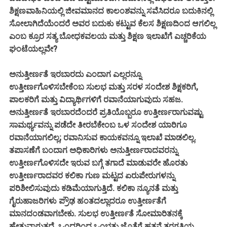
ಶಿಕ್ಷಣವಾಹಿನಿಯಲ್ಲಿ ಜೀವಮಾನದ ಕಾಲಂಶವನ್ನು ಸವೆಸಿದರೂ ಬದುಕಿನಲ್ಲಿ
ಸೋಲಾಗಿದೆಯೆಂದರೆ ಅವರ ಬದುಕು ಕಟ್ಟುವ ಕೆಲಸ ಶಿಕ್ಷಣದಿಂದ ಆಗಲಿಲ್ಲ
ಎಂಬ ಕ್ರೂರ ಸತ್ಯ ಬೋಧಕವಲಯ ಮತ್ತು ಶಿಕ್ಷಣ ಇಲಾಖೆಗೆ ಎಚ್ಚರಿಕೆಯ
ಘಂಟೆಯಲ್ಲವೇ?
ಅನುತ್ತೀರ್ಣತೆ ಇರಬಾರದು ಎಂದಾಗ ಎಲ್ಲರನ್ನೂ
ಉತ್ತೀರ್ಣಗೊಳಿಸಬೇಕೆಂಬ ಸುಲಭ ಮತ್ತು ಸರಳ ಸಂದೇಶ ಶಿಕ್ಷಕರಿಗೆ,
ಪಾಲಕರಿಗೆ ಮತ್ತು ವಿದ್ಯಾರ್ಥಿಗಳಿಗೆ ರವಾನೆಯಾಗುವುದು ಸಹಜ.
ಅನುತ್ತೀರ್ಣತೆ ಇರಬಾರದೆಂದರೆ ಪ್ರತಿಯೊಬ್ಬರೂ ಉತ್ತೀರ್ಣರಾಗುವಷ್ಟು
ಸಾಮರ್ಥ್ಯವನ್ನು ಪಡೆದೇ ತೀರಬೆಕೇಂಬ ಒಳ ಸಂದೇಶ ಯಾರಿಗೂ
ರವಾನೆಯಾಗಲಿಲ್ಲ; ರವಾನಿಸುವ ಕಾಯಕವನ್ನೂ ಇಲಾಖೆ ಮಾಡಲಿಲ್ಲ.
ತಪಾಸಣೆಗೆ ಬಂದಾಗ ಅಧಿಕಾರಿಗಳು ಅನುತ್ತೀರ್ಣರಾದವರನ್ನು
ಉತ್ತೀರ್ಣಗೊಳಿಸದೇ ಇರುವ ಬಗ್ಗೆ ತಗಾದೆ ಮಾಡುವರೇ ಹೊರತು
ಉತ್ತೀರ್ಣರಾದವರ ಕಲಿಕಾ ಗುಣ ಮಟ್ಟದ ಏರುಪೇರುಗಳನ್ನು
ಪರಿಶೀಲಿಸುವುದು ಕಡಿಮೆಯಾಗುತ್ತಿದೆ. ಕಲಿಕಾ ನ್ಯೂನತೆ ಮತ್ತು
ಗೈರುಹಾಜರಿಗಳು ಪ್ರೌಢ ಹಂತದಲ್ಲಾದರೂ ಉತ್ತೀರ್ಣತೆಗೆ
ಮಾನದಂಡವಾಗಬೇಕು. ಸುಲಭ ಉತ್ತೀರ್ಣತೆ ಸೋಮಾರಿತನಕ್ಕೆ
ಹೇತುವಾಗುತ್ತದೆ. ಒಂದರಿಂದ ಒಂಭತ್ತು ಜೊತೆಗೆ ಹತ್ತನೆ ತರಗತಿಯ