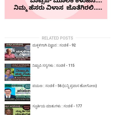
RELATED POSTS
ಮಕ್ಕಳಿಗಾಗಿ ವಿಜ್ಞಾನ : ಸಂಚಿಕೆ - 92
ನಿಷ್ಪಾಪಿ ಸಸ್ಯಗಳು : ಸಂಚಿಕೆ - 115
ಪಯಣ : ಸಂಚಿಕೆ - 56 (ಬನ್ನಿ ಪ್ರವಾಸ ಹೋಗೋಣ)
ಸ್ಫೂರ್ತಿಯ ಮಾತುಗಳು : ಸಂಚಿಕೆ - 177