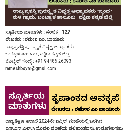
ಸ್ಫೂರ್ತಿಯ ಮಾತುಗಳು : ಸಂಚಿಕೆ - 127
ಲೇಖಕರು : ರಮೇಶ ಎಂ. ಬಾಯಾರು
ರಾಜ್ಯಪ್ರಶಸ್ತಿ ಪುರಸ್ಕೃತ ನಿವೃತ್ತ ಅಧ್ಯಾಪಕರು
ಬಂಟ್ವಾಳ ತಾಲೂಕು , ದಕ್ಷಿಣ ಕನ್ನಡ ಜಿಲ್ಲೆ
ಮೊಬೈಲ್ ಸಂಖ್ಯೆ : +91 94486 26093
rameshbayar@gmail.com
ರಾಜ್ಯ ಶಿಕ್ಷಣ ಇಲಾಖೆ 2024ನೇ ಏಪ್ರಿಲ್ ಮಾಹೆಯಲ್ಲಿ ಜರಗಿದ
ಎಸ್.ಎಸ್.ಎಲ್.ಸಿ ಮೊದಲ ಪರೀಕ್ಷೆಯ ಫಲಿತಾಂಶವನ್ನು ಉನ್ನತಿಗೇರಿಸಲು