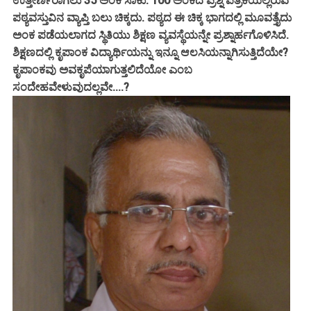
ಉತ್ತೀರ್ಣರಾಗಲು 35 ಅಂಕ ಸಾಕು. 100 ಅಂಕದ ಪ್ರಶ್ನೆ ಪತ್ರಿಕೆಯಲ್ಲಿರುವ
ಪಠ್ಯವಸ್ತುವಿನ ವ್ಯಾಪ್ತಿ ಬಲು ಚಿಕ್ಕದು. ಪಠ್ಯದ ಈ ಚಿಕ್ಕ ಭಾಗದಲ್ಲಿ ಮೂವತ್ತೈದು
ಅಂಕ ಪಡೆಯಲಾಗದ ಸ್ಥಿತಿಯು ಶಿಕ್ಷಣ ವ್ಯವಸ್ಥೆಯನ್ನೇ ಪ್ರಶ್ನಾರ್ಹಗೊಳಿಸಿದೆ.
ಶಿಕ್ಷಣದಲ್ಲಿ ಕೃಪಾಂಕ ವಿದ್ಯಾರ್ಥಿಯನ್ನು ಇನ್ನೂ ಆಲಸಿಯನ್ನಾಗಿಸುತ್ತಿದೆಯೇ?
ಕೃಪಾಂಕವು ಅವಕೃಪೆಯಾಗುತ್ತಲಿದೆಯೋ ಎಂಬ
ಸಂದೇಹವೇಳುವುದಲ್ಲವೇ....?