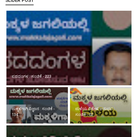
SLIDER POST
ಮಕ್ಕಳಿಗಾಗಿ ವಿಜ್ಞಾನ : ಸಂಚಿಕೆ - 134
ಮಳೆಯ ವಿಶೇಷ ಅನುಭವ :
ಸ್ಫೂರ್ತಿಯ ಮಾತುಗಳು : ಸಂಚಿಕೆ -
ಸಂಚಿಕೆ - 02
226