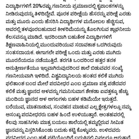
ವಿದ್ಯಾರ್ಥಿಗಳಿಗೆ 20%ರಷ್ಟು ಗಣನೀಯ ಪ್ರಮಾಣದಲ್ಲಿ ಕೃಪಾಂಕಗಳನ್ನು
ನೀಡಿರುವುದನ್ನು ತಿಳಿದಿದ್ದೇವೆ. ಪೂರಕ ಪರೀಕ್ಷೆಯ ಹೆಸರನ್ನು ಪರೀಕ್ಷೆ ಎರಡು
ಮತ್ತು ಮೂರು ಎಂದು ಹೆಸರಿಸಿ ವಿದ್ಯಾರ್ಥಿಗಳ ಮನೋಬಲ ಹೆಚ್ಚಿಸುವ,
ಅವರಲ್ಲಿ ತಳವೂರಬಹುದಾದ ಕೀಳರಿಮೆಯನ್ನು ತೊಲಗಿಸುವ ಶ್ಲಾಘನೀಯ
ಕೆಲಸವನ್ನೂ ಮಾಡಿದೆ. ಇದರಿಂದಾಗಿ ಬಹುತೇಕ ವಿದ್ಯಾರ್ಥಿಗಳಿಗೆ
ಶಿಕ್ಷಣವಾಹಿನಿಯಲ್ಲಿ ಮುಂದುವರಿಯುವ ಸದಾವಕಾಶ ಒದಗಿರುವುದು
ಸಂತಸದಾಯಕ. ಈಗಾಗಲೇ ಪರೀಕ್ಷೆ ಒಂದು ಮತ್ತು ಎರಡು ಮುಗಿದು
ಮೂರನೆಯದೂ ನಡೆಯುತ್ತಿದೆ.
ತರಗತಿ ಒಂದರಿಂದ ಹತ್ತರ ತನಕ
ಅನುತ್ತೀರ್ಣತೆಯೂ ಇಲ್ಲವಾಗಿರುವುದರಿಂದ ಶಾಲೆ ಬಿಡುವವರ ಸಂಖ್ಯೆ
ಗಣನೀಯವಾಗಿ ಇಳಿದಿದೆ. ವಿಶ್ವವಿದ್ಯಾನಿಲಯ ಹಂತದ ಕಲಿಕೆ ಮುಗಿದು
ಫಲಿತಾಂಶ ಬಂದ ಮೇಲೆ ಪದವೀಧರ ಎಂಬ ಪ್ರಮಾಣ ಪತ್ರ ಪಡೆದವರ
ಕಲಿಕೆ ಮತ್ತು ಜ್ಞಾನದ ಆಳವನ್ನು ಗಮನಿಸುವಾಗ ಶೇಕಡಾ ಐವತ್ತಕ್ಕೂ ಹೆಚ್ಚು
ಮಂದಿಯ ಜ್ಞಾನದ ಆಳ ಅಗಲಗಳು ಬಹಳ ಕಡಿಮೆಯೇ ಇರುತ್ತದೆ.
ಬರೆಯುವ, ಮಾತನಾಡುವ, ಸಂವಹನ ಮಾಡುವ ಎಲ್ಲ ಕ್ಷೇತ್ರಗಳಲ್ಲೂ ನಮ್ಮ
ಅಸಂಖ್ಯ ಪದವೀಧರರು ಬಹಳ ಹಿಂದೆ ಉಳಿಯುತ್ತಾರೆ. ಅಂತಹವರಲ್ಲಿ
ಕೆಲವು ಸಾಹಸಿಗಳು ಮಾತ್ರ ಬಯಲು ಶಾಲೆಯಲ್ಲಿ ತಮ್ಮಲ್ಲಿರುವ ಸೀಮಿತ
ಜ್ಞಾನವನ್ನು ವಿಸ್ತರಿಸಿಕೊಂಡು ಬದುಕು ಕಟ್ಟಿ ಕೊಳ್ಳುವರು. ಉಳಿದವರು
ಪದವೀಧರ ಎಂಬ ಹಣೆ ಪಟ್ಟಿಯೊಂದಿಗೆ ಬದುಕಿನಲ್ಲಿ ವಿಫಲರೂ ಆಗುತ್ತಾರೆ.