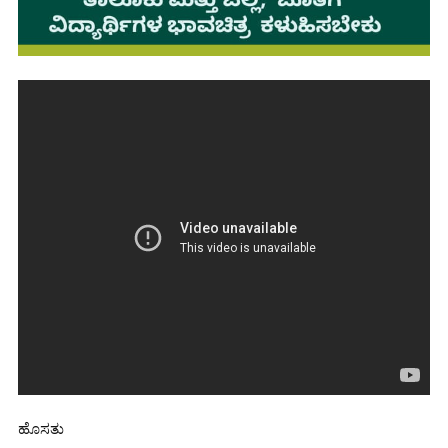
ಹೊಸತು