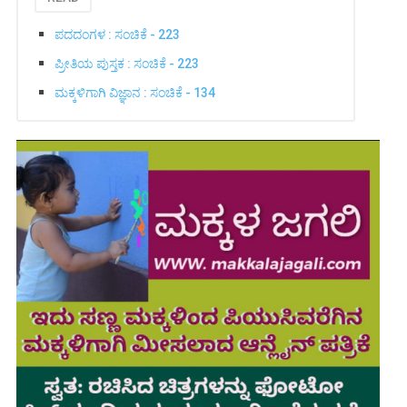
ಪದದಂಗಳ : ಸಂಚಿಕೆ - 223
ಪ್ರೀತಿಯ ಪುಸ್ತಕ : ಸಂಚಿಕೆ - 223
ಮಕ್ಕಳಿಗಾಗಿ ವಿಜ್ಞಾನ : ಸಂಚಿಕೆ - 134