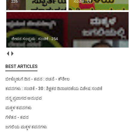
226
ಸಂಚಿಕೆ - 01
ಜೀವನ ಸಂಭ್ರಮ : ಸಂಚಿಕೆ - 254
BEST ARTICLES
ಬೀಳ್ಕೊಡುಗೆ ದಿನ - ಕವನ : ರಚನೆ - ಕೌಶೀಲ
ಕವನಗಳು : ಸಂಚಿಕೆ - 30 : ಶಿಕ್ಷಕರ ದಿನಾಚರಣೆಯ ವಿಶೇಷ ಸಂಚಿಕೆ
ನನ್ನ ಪ್ರವಾಸದ ಅನುಭವ
ಮಕ್ಕಳ ಕವನಗಳು
ಗೆಳೆತನ - ಕವನ
ಜಗಲಿಯ ಮಕ್ಕಳ ಕವನಗಳು