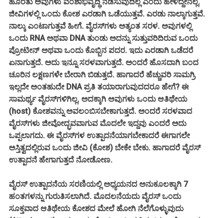
ಹೊರತು ಅವುಗಳು ವಂಶಾಭಿವೃದ್ಧಿ ನಡೆಸುವುದಿಲ್ಲ ಎಂದು ಹೇಳಿದ್ದೇನಲ್ಲ.
ಜೀವಿಗಳಲ್ಲಿ ಒಂದು ಕೋಶ ಎರಡಾಗಿ ಒಡೆಯುತ್ತವೆ. ಎರಡು ನಾಲ್ಕಾಗುತ್ತವೆ.
ನಾಲ್ಕು ಎಂಟಾಗುತ್ತವೆ ಹೀಗೆ. ವೈರಸ್‌ಗಳು ಅತ್ಯಂತ ಸರಳ. ಅವುಗಳಲ್ಲಿ
ಒಂದು RNA ಅಥವಾ DNA ತುಂಡು ಅದನ್ನು ಸುತ್ತುವರಿದಿರುವ ಒಂದು
ಪ್ರೋಟೀನ್ ಅಥವಾ ಒಂದು ಕೊಬ್ಬಿನ ಪದರ. ಇದು ಎರಡಾಗಿ ಒಡೆದರೆ
ಏನಾಗುತ್ತದೆ. ಅದು ಇನ್ನೂ ಸರಳವಾಗುತ್ತದೆ. ಅಂದರೆ ಹೊಸದಾಗಿ ಬಂದ
ಚೂರಿನ ಲಕ್ಷಣಗಳೇ ಬೇರಾಗಿ ಬಿಡುತ್ತದೆ. ಹಾಗಾದರೆ ಹೆಚ್ಚುವರಿ ಸಾಮಗ್ರಿ
ಇಲ್ಲದೇ ಅಂತಹುದೇ DNA ಪ್ರತಿ ತಯಾರಾಗುವುದದರೂ ಹೇಗೆ? ಈ
ಸಾಮರ್ಥ್ಯ ವೈರಸ್‌ಗಳಿಗಿಲ್ಲ. ಅದಕ್ಕಾಗಿ ಅವುಗಳು ಒಂದು ಆತಿಥೇಯ
(host) ಕೋಶವನ್ನು ಅವಲಂಬಿಸಬೇಕಾಗುತ್ತದೆ. ಅಂದರೆ ಸರಳವಾದ
ವೈರಸ್‌ಗಳು ಜೀವೋದ್ಭವವಾಗುವ ಮೊದಲೇ ಇದ್ದವು ಎಂದರೆ ಅದು
ಒಪ್ಪಲಾಗದು. ಈ ವೈರಸ್‌ಗಳ ಉತ್ಪಾದನೆಯಾಗಬೇಕಾದರೆ ಈಗಾಗಲೇ
ಅಸ್ತಿತ್ವದಲ್ಲಿರುವ ಒಂದು ಜೀವಿ (ಕೋಶ) ಬೇಕೇ ಬೇಕು. ಹಾಗಾದರೆ ವೈರಸ್
ಉತ್ಪಾದನೆ ಹೇಗಾಗುತ್ತದೆ ನೋಡೋಣ.
ವೈರಸ್ ಉತ್ಪಾದನೆಯ ಸರಣಿಯಲ್ಲಿ ಅಧ್ಯಯನದ ಅನುಕೂಲಕ್ಕಾಗಿ 7
ಹಂತಗಳನ್ನು ಗುರುತಿಸಲಾಗಿದೆ. ಮೊದಲನೆಯದು ವೈರಸ್ ಒಂದು
ಸೂಕ್ತವಾದ ಆತಿಥೇಯ ಕೋಶದ ಮೇಲೆ ಹೋಗಿ ನೆಲೆಗೊಳ್ಳುವುದು