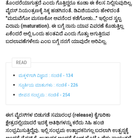
ತೊಂದರೆಯಾಗುತ್ತದೆ ಎಂದು ಗೊತ್ತಿದ್ದರೂ ಕೂಡಾ ಈ ಕೆಲಸ ನಿಲ್ಲಿಸುವುದಿಲ್ಲ.
ವೈರಸ್ ನಿಯಂತ್ರಣಕ್ಕೆ ಸಿಕ್ಕ ಹಡಗಿನಂತೆ. ಡಿವಿಜಿಯವರು ಹೇಳಿದಂತೆ
"ಮದುವೆಗೋ ಮಸಣಕೋ ಅವನೆಂದ ಕಡೆಗೋಡು..." ಇಲ್ಲಿಂದ ಸ್ವಲ್ಪ
ವಿರಾಮ (maturation). ಈ ಬಗ್ಗೆ ನಾನು ಯಾವ ವಿವರಣೆ ಕೊಡುತ್ತಿಲ್ಲ
ಏಕೆಂದರೆ ಅಲ್ಲಿ ಒಂದು ಹಂತವಿದೆ ಎಂದು ಗೊತ್ತು ಆಗುತ್ತಿರುವ
ಬದಲಾವಣೆಗಳೇನು ಎಂಬ ಬಗ್ಗೆ ನನಗೆ ಯಾವುದೇ ಅರಿವಿಲ್ಲ.
READ
ಮಕ್ಕಳಿಗಾಗಿ ವಿಜ್ಞಾನ : ಸಂಚಿಕೆ - 134
ಸ್ಫೂರ್ತಿಯ ಮಾತುಗಳು : ಸಂಚಿಕೆ - 226
ಜೀವನ ಸಂಭ್ರಮ : ಸಂಚಿಕೆ - 254
ಈಗ ವೈರಸ್‌ಗಳ ಬಿಡುಗಡೆ ಸಮಾರಂಭ (release) ಕೈಗಾರಿಕಾ
ಕ್ಷೇತ್ರದಲ್ಲಿಯಾದರೆ ಇದಕ್ಕೆ ಅತಿಥಿಗಳನ್ನು ಕರೆದು ಸಿಹಿ ಹಂಚಿ
ಸಂಭ್ರಮಿಸುತ್ತಿದ್ದೆವು. ಇಲ್ಲಿ ಸಂಭ್ರಮ ಉತ್ಪಾದಕನಿಗಲ್ಲ ಬದಲಾಗಿ ಉತ್ಪನ್ನಕ್ಕೆ