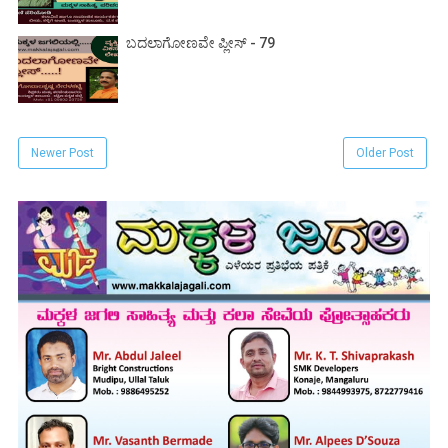
ಬದಲಾಗೋಣವೇ ಪ್ಲೀಸ್ - 79
Newer Post
Older Post