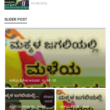
02/08/2026 -
SLIDER POST
ಮಳೆಯ ವಿಶೇಷ ಅನುಭವ : ಸಂಚಿಕೆ - 02
ಸ್ಫೂರ್ತಿಯ ಮಾತುಗಳು : ಸಂಚಿಕೆ -
ಮಳೆಯ ವಿಶೇಷ ಅನುಭವ :