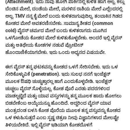
(Attachment). ಇದು ನಾವು ಹೋಗಿ ಪಾರ್ಕಿನಲ್ಲಿ ಕುಳಿತ ಹಾಗೆ ಅಲ್ಲ. ಕಲ್ಲು
ಬೆಂಚಿನ ಮೇಲೆ, ದಂಡೆಯ ಮೇಲೆ, ಮರಳಿನ ರಾಶಿಯ ಮೇಲೆ ಎಲ್ಲೆಂದರಲ್ಲಿ
ಅಲ್ಲ. TMV ನನ್ನ ಕೈ ಮೇಲೆ ಬಂದು ಕುಳಿತರಾಗುವುದಿಲ್ಲ. ತಂಬಾಕಿನ ಗಿಡದ
ಕೋಶದ ಮೇಲೆ ಅವತರಣಿಸಬೇಕು. ಸಾಮಾನ್ಯ ಶೀತದ (common
cold) ವೈರಸ್ ಚರ್ಮದ ಮೇಲೆ ಬಂದು ಕುಳಿತರಾಗದು ಮೂಗಿನ
ಒಳಗೋಡೆಯ ಕೋಶದ ಮೇಲೆ ಕುಳಿತುಕೊಳ್ಳಬೇಕು. ಅಂದರೆ ಇಲ್ಲಿ ವೈರಸ್
ಮತ್ತು ಆತಿಥೇಯ ಕೋಶಗಳ ನಡುವೆ ಪ್ರೋಟೀನ್
ಹೊಂದಾಣಿಕೆಯಾಗಬೇಕು. ಇದು ಒಂದು ಅಧ್ಯನದ ವಿಷಯವೇ.
ಈಗ ವೈರಸ್ ತನ್ನ ಘಟಕವನ್ನು ಕೋಶದ ಒಳಗೆ ಸೇರಿಸಬೇಕು. ಇದು ಒಳ
ಸೇರಿಕೊಳ್ಳುವಿಕೆ (penetration). ಇದು ಸುಲಭ ನನಗೆ ಇಂಜೆಕ್ಷನ್
ಮೂಲಕ ಔಷಧಿ ಚುಚ್ಚುತ್ತಾರಲ್ಲ ಹಾಗೆ ಎಂದುಕೊಳ್ಳಬೇಡಿ. ಇಂಜೆಕ್ಷನ್
ಚುಚ್ಚಲು ವೈರಸ್ ಸೊಳ್ಳೆಯಲ್ಲ. ಕೋಶ ಪೊರೆ ಎರಡು ಪದರಗಳಿಂದ
ಮಾಡಲ್ಪಟ್ಟಿದೆ ಮತ್ತು ಯಾವ ವಸ್ತುಗಳನ್ನು ತನ್ನ ಮೂಲಕ ಹಾದು ಹೋಗಲು
ಬಿಡಬೇಕೆಂಬ ಆಯ್ಕೆಯನ್ನೂ ಹೊಂದಿದೆ. ಆದ್ದರಿಂದ ವೈರಸ್ ಯಾವ
ಮಂತ್ರದಂಡ ಬಳಸಿ ಕೋಶ ಪೊರೆಯ ಮೂಲಕ ತನ್ನ ವಸ್ತುವನ್ನು ಕೋಶದ
ಒಳ ಕಳುಹಿಸುತ್ತದೆ ಎಂಬ ಸ್ಪಷ್ಟ ಚಿತ್ರಣ ನೀವು ವಿಜ್ಞಾನಿಗಳಾದ ಮೇಲಷ್ಟೇ
ತಿಳಿಯಬೇಕಿದೆ. ಇಲ್ಲಿ ವೈರಸ್ ಇಡಿಯಾಗಿ ಕೋಶದೊಳಗೆ