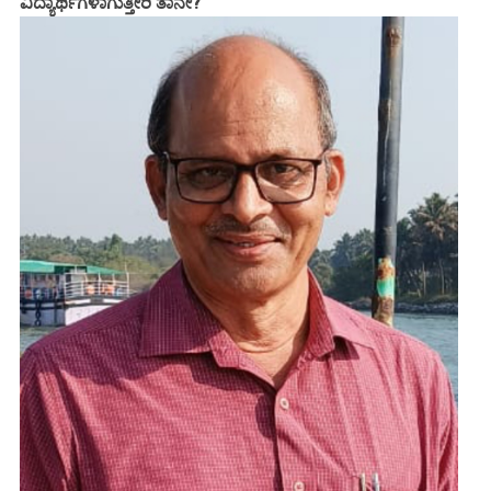
ವಿದ್ಯಾರ್ಥಿಗಳಾಗುತ್ತೀರಿ ತಾನೇ?