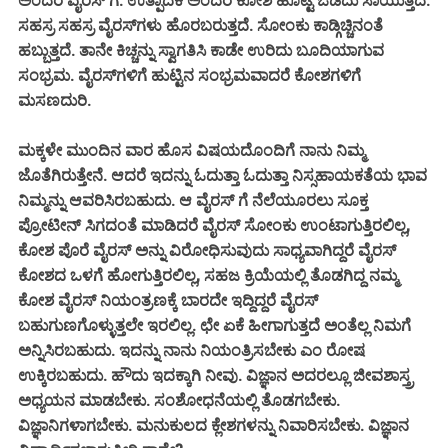
ಅಂದರೆ ವೈರಸ್ ಗೆ. ಉತ್ಪಾದಕ ಅಂದರೆ ಕೋಶ ಹೊಟ್ಟೆ ಒಡೆದು ಸಾಯುತ್ತದೆ.
ಸಹಸ್ರ ಸಹಸ್ರ ವೈರಸ್‌ಗಳು ಹೊರಬರುತ್ತದೆ. ಸೋಂಕು ಕಾಡ್ಗಿಚ್ಚಿನಂತೆ
ಹಬ್ಬುತ್ತದೆ. ತಾನೇ ಕಿಚ್ಚನ್ನು ಸ್ವಾಗತಿಸಿ ಕಾಡೇ ಉರಿದು ಬೂದಿಯಾಗುವ
ಸಂಭ್ರಮ. ವೈರಸ್‌ಗಳಿಗೆ ಹುಟ್ಟಿನ ಸಂಭ್ರಮವಾದರೆ ಕೋಶಗಳಿಗೆ
ಮಸಣದುರಿ.
ಮಕ್ಕಳೇ ಮುಂದಿನ ವಾರ ಹೊಸ ವಿಷಯದೊಂದಿಗೆ ನಾನು ನಿಮ್ಮ
ಜೊತೆಗಿರುತ್ತೇನೆ. ಆದರೆ ಇದನ್ನು ಓದುತ್ತಾ ಓದುತ್ತಾ ನಿಸ್ಸಹಾಯಕತೆಯ ಭಾವ
ನಿಮ್ಮನ್ನು ಆವರಿಸಿರಬಹುದು. ಆ ವೈರಸ್ ಗೆ ನೆಲೆಯೂರಲು ಸೂಕ್ತ
ಪ್ರೋಟೀನ್ ಸಿಗದಂತೆ ಮಾಡಿದರೆ ವೈರಸ್ ಸೋಂಕು ಉಂಟಾಗುತ್ತಿರಲಿಲ್ಲ,
ಕೋಶ ಪೊರೆ ವೈರಸ್ ಅನ್ನು ವಿರೋಧಿಸುವುದು ಸಾಧ್ಯವಾಗಿದ್ದರೆ ‌ವೈರಸ್
ಕೋಶದ ಒಳಗೆ ಹೋಗುತ್ತಿರಲಿಲ್ಲ, ಸಹಜ ಕ್ರಿಯೆಯಲ್ಲಿ ತೊಡಗಿದ್ದ ನಮ್ಮ
ಕೋಶ ವೈರಸ್ ನಿಯಂತ್ರಣಕ್ಕೆ ಬಾರದೇ ಇದ್ದಿದ್ದರೆ ವೈರಸ್
ಬಹುಗುಣಗೊಳ್ಳುತ್ತಲೇ ಇರಲಿಲ್ಲ. ಛೇ ಏಕೆ ಹೀಗಾಗುತ್ತದೆ ಅಂತೆಲ್ಲ ನಿಮಗೆ
ಅನ್ನಿಸಿರಬಹುದು. ಇದನ್ನು ನಾನು ನಿಯಂತ್ರಿಸಬೇಕು ಎಂ ರೋಷ
ಉಕ್ಕಿರಬಹುದು. ಹೌದು ಇದಕ್ಕಾಗಿ ನೀವು. ವಿಜ್ಞಾನ ಅದರಲ್ಲೂ ಜೀವಶಾಸ್ತ್ರ
ಅಧ್ಯಯನ ಮಾಡಬೇಕು. ಸಂಶೋಧನೆಯಲ್ಲಿ ತೊಡಗಬೇಕು.
ವಿಜ್ಞಾನಿಗಳಾಗಬೇಕು. ಮನುಕುಲದ ಕ್ಲೇಶಗಳನ್ನು ನಿವಾರಿಸಬೇಕು. ವಿಜ್ಞಾನ