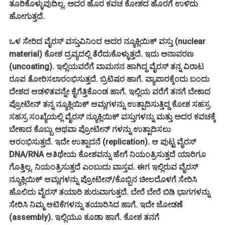
ತೂರಿಕೊಳ್ಳುವುದಿಲ್ಲ. ಅದರ ಹೊರ ಕವಚ ಕೋಶದ ಹೊರಗೆ ಉಳಿದು
ಹೋಗುತ್ತದೆ.
ಒಳ ಸೇರಿದ ವೈರಸ್ ವಸ್ತುವಿನಿಂದ ಅದರ ನ್ಯೂಕ್ಲಿಯಿಕ್ ವಸ್ತು (nuclear
material) ಕೋಶ ದ್ರವ್ಯದಲ್ಲಿ ತೆರೆದುಕೊಳ್ಳುತ್ತದೆ. ಇದು ಅನಾವರಣ
(uncoating). ಇಲ್ಲಿಯವರೆಗೆ ವಾಮನನ ಹಾಗಿದ್ದ ವೈರಸ್ ತನ್ನ ವಿರಾಟ
ರೂಪ ತೋರಿಸಲಾರಂಭಿಸುತ್ತದೆ. ಬ್ರಿಟಿಷರ ಹಾಗೆ. ವ್ಯಾಪಾರಕ್ಕೆಂದು ಬಂದು
ದೇಶದ ಆಡಳಿತವನ್ನೇ ಕೈಗೆತ್ತಿಕೊಂಡ ಹಾಗೆ. ಇಲ್ಲಿಯ ವರೆಗೆ ತನಗೆ ಬೇಕಾದ
ಪ್ರೋಟೀನ್ ತನ್ನ ನ್ಯೂಕ್ಲಿಯಿಕ್ ಆಮ್ಲಗಳನ್ನು ಉತ್ಪಾದಿಸುತ್ತಿದ್ದ ಕೋಶ ಸಹಸ್ರ
ಸಹಸ್ರ ಸಂಖ್ಯೆಯಲ್ಲಿ ವೈರಸ್ ನ್ಯೂಕ್ಲಿಯಿಕ್ ವಸ್ತುಗಳನ್ನು ಮತ್ತು ಅದರ ಕವಚಕ್ಕೆ
ಬೇಕಾದ ಕೊಬ್ಬು ಅಥವಾ ಪ್ರೋಟೀನ್ ಗಳನ್ನು ಉತ್ಪಾದಿಸಲು
ಆರಂಭಿಸುತ್ತದೆ. ಇದೇ ಉತ್ಪಾದನೆ (replication). ಆ ಪುಟ್ಟ ವೈರಸ್
DNA/RNA ಆತಿಥೇಯ ಕೋಶವನ್ನು ಹೇಗೆ ನಿಯಂತ್ರಿಸುತ್ತದೆ ಯಾರಿಗೂ
ಗೊತ್ತಿಲ್ಲ. ನಿಯಂತ್ರಿಸುತ್ತದೆ ಎಂಬುದು ವಾಸ್ತವ. ಈಗ ಇಲ್ಲಿರುವ ವೈರಸ್
ನ್ಯೂಕ್ಲಿಯಿಕ್ ಆಮ್ಲಗಳನ್ನು ಪ್ರೋಟೀನ್/ಕೊಬ್ಬಿನ ಚೀಲದೊಳಗೆ ಸೇರಿಸಿ
ಹೊಲಿದು ವೈರಸ್ ತಯಾರಿ ಶುರುವಾಗುತ್ತದೆ. ಬೇರೆ ಬೇರೆ ಬಿಡಿ ಭಾಗಗಳನ್ನು
ಸೇರಿಸಿ ನಿಮ್ಮ ಆಟಿಕೆಗಳನ್ನು ತಯಾರಿಸಿದ ಹಾಗೆ. ಇದೇ ಜೋಡಣೆ
(assembly). ಇಲ್ಲಿಯೂ ಕೂಡಾ ಹಾಗೆ. ಕೋಶ ತನಗೆ