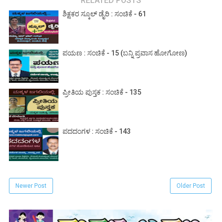
RELATED POSTS
ಶಿಕ್ಷಕರ ಸ್ಕೂಲ್ ಡೈರಿ : ಸಂಚಿಕೆ - 61
ಪಯಣ : ಸಂಚಿಕೆ - 15 (ಬನ್ನಿ ಪ್ರವಾಸ ಹೋಗೋಣ)
ಪ್ರೀತಿಯ ಪುಸ್ತಕ : ಸಂಚಿಕೆ - 135
ಪದದಂಗಳ : ಸಂಚಿಕೆ - 143
Newer Post
Older Post