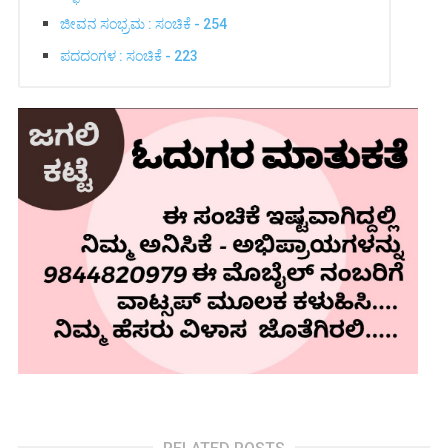
ಜೀವನ ಸಂಭ್ರಮ : ಸಂಚಿಕೆ - 254
ಪದದಂಗಳ : ಸಂಚಿಕೆ - 223