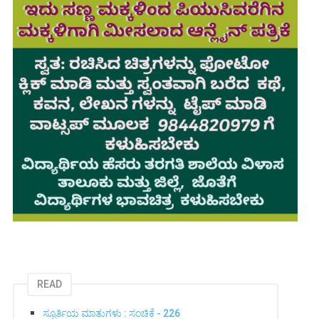
READ
ಸ್ಫೂರ್ತಿಯ ಮಾತುಗಳು : ಸಂಚಿಕೆ - 226