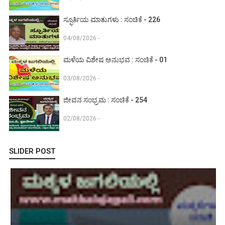
ಸ್ಫೂರ್ತಿಯ ಮಾತುಗಳು : ಸಂಚಿಕೆ - 226
04/08/2026 -
ಮಳೆಯ ವಿಶೇಷ ಅನುಭವ : ಸಂಚಿಕೆ - 01
03/08/2026 -
ಜೀವನ ಸಂಭ್ರಮ : ಸಂಚಿಕೆ - 254
02/08/2026 -
SLIDER POST