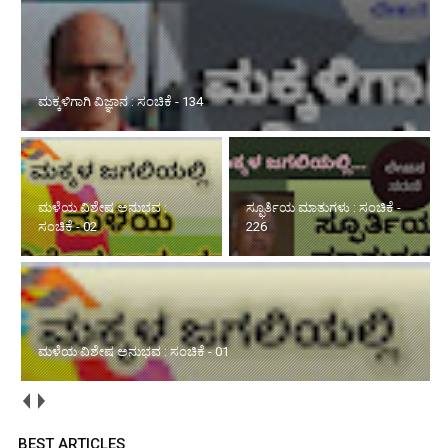
ಮಕ್ಕಳಿಗಾಗಿ ವಿಜ್ಞಾನ : ಸಂಚಿಕೆ - 134
ಮಳೆಯ ವಿಶೇಷ ಅನುಭವ :
ಸ್ಫೂರ್ತಿಯ ಮಾತುಗಳು : ಸಂಚಿಕೆ -
ಸಂಚಿಕೆ - 02
226
ಮಳೆಯ ವಿಶೇಷ ಅನುಭವ : ಸಂಚಿಕೆ - 01
BEST ARTICLES