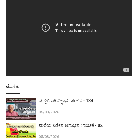
ಹೊಸತು
ಮಕ್ಕಳಿಗಾಗಿ ವಿಜ್ಞಾನ : ಸಂಚಿಕೆ - 134
05/08/2026 -
ಮಳೆಯ ವಿಶೇಷ ಅನುಭವ : ಸಂಚಿಕೆ - 02
05/08/2026 -